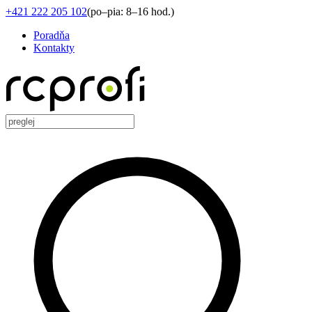
+421 222 205 102
(
po–pia: 8–16 hod.
)
Poradňa
Kontakty