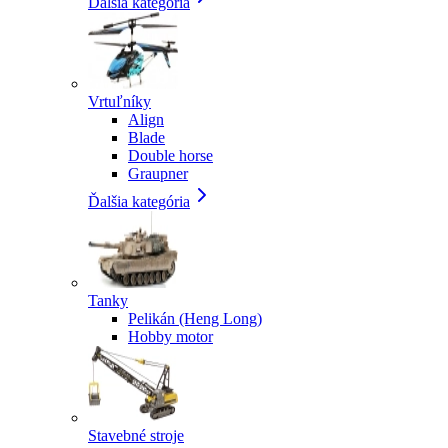
Ďalšia kategória
Vrtuľníky
Align
Blade
Double horse
Graupner
Ďalšia kategória
Tanky
Pelikán (Heng Long)
Hobby motor
Stavebné stroje