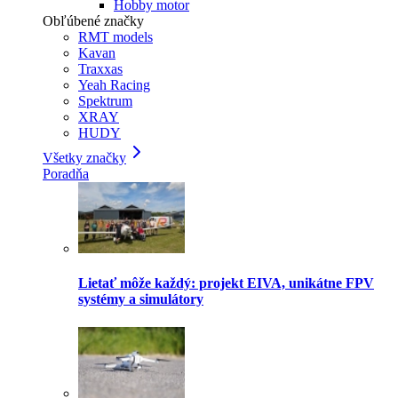
Hobby motor
Obľúbené značky
RMT models
Kavan
Traxxas
Yeah Racing
Spektrum
XRAY
HUDY
Všetky značky
Poradňa
Lietať môže každý: projekt EIVA, unikátne FPV
systémy a simulátory