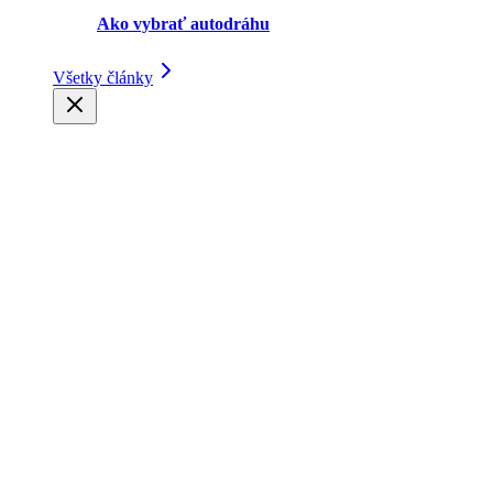
Ako vybrať autodráhu
Všetky články