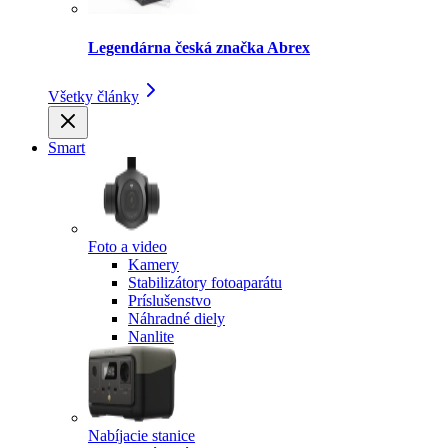
Legendárna česká značka Abrex
Všetky články
Smart
Foto a video
Kamery
Stabilizátory fotoaparátu
Príslušenstvo
Náhradné diely
Nanlite
Nabíjacie stanice