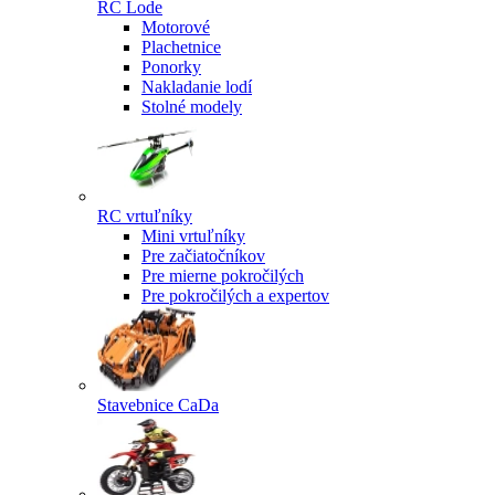
RC Lode
Motorové
Plachetnice
Ponorky
Nakladanie lodí
Stolné modely
RC vrtuľníky
Mini vrtuľníky
Pre začiatočníkov
Pre mierne pokročilých
Pre pokročilých a expertov
Stavebnice CaDa