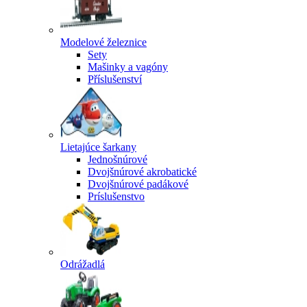
Modelové železnice
Sety
Mašinky a vagóny
Příslušenství
Lietajúce šarkany
Jednošnúrové
Dvojšnúrové akrobatické
Dvojšnúrové padákové
Príslušenstvo
Odrážadlá