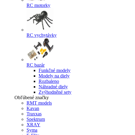
RC motorky
RC vychytávky
RC bazár
Funkčné modely
Modely na diely
Rozbaleno
Náhradné diely
Zvýhodněné sety
Obľúbené značky
RMT models
Kavan
Traxxas
Spektrum
XRAY
Syma