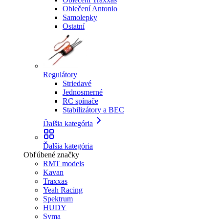
Oblečení Antonio
Samolepky
Ostatní
Regulátory
Striedavé
Jednosmerné
RC spínače
Stabilizátory a BEC
Ďalšia kategória
Ďalšia kategória
Obľúbené značky
RMT models
Kavan
Traxxas
Yeah Racing
Spektrum
HUDY
Syma