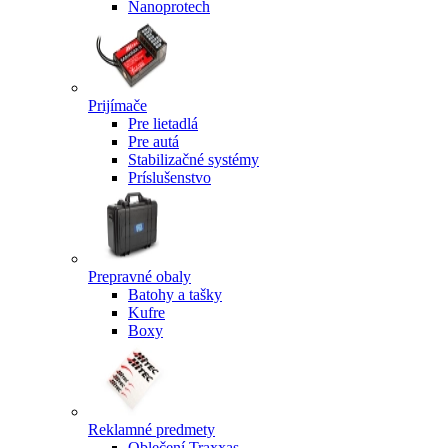
Nanoprotech
Prijímače
Pre lietadlá
Pre autá
Stabilizačné systémy
Príslušenstvo
Prepravné obaly
Batohy a tašky
Kufre
Boxy
Reklamné predmety
Oblečení Traxxas