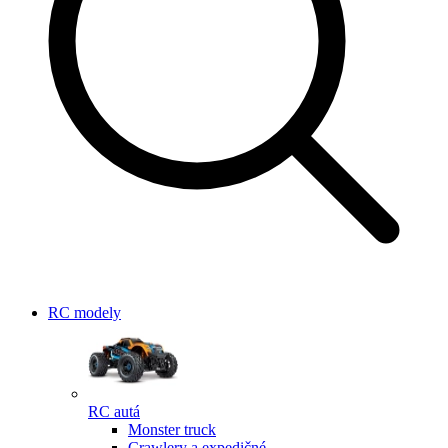
RC modely
RC autá
Monster truck
Crawlery a expedičné