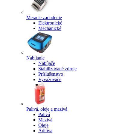
Meracie zariadenie
Elektronické
Mechanické
Nabíjanie
Nabíjače
Stabilizované zdroje
Príslušenstvo
Vyvažovače
Palivá, oleje a mazivá
Palivá
Mazivá
Oleje
Aditíva