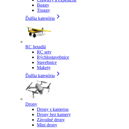
Buggy
Truggy
Ďalšia kategória
RC lietadlá
RC sety
Rýchlostavebnice
Stavebnice
Makety
Ďalšia kategória
Drony
Drony s kamerou
Drony bez kamery
Závodné drony
Mini drony