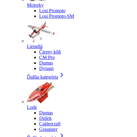
Motorky
Losi Promoto
Losi Promoto-SM
Lietadlá
Čierny kôň
CM Pro
Dumas
Dynam
Ďalšia kategória
Lode
Dumas
Dušek
Caldercraft
Graupner