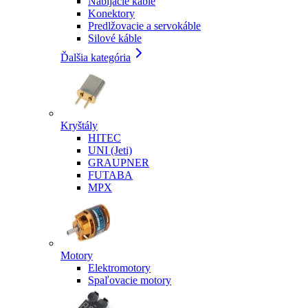
Nabíjacie káble
Konektory
Predlžovacie a servokáble
Silové káble
Ďalšia kategória
Kryštály
HITEC
UNI (Jeti)
GRAUPNER
FUTABA
MPX
Motory
Elektromotory
Spaľovacie motory