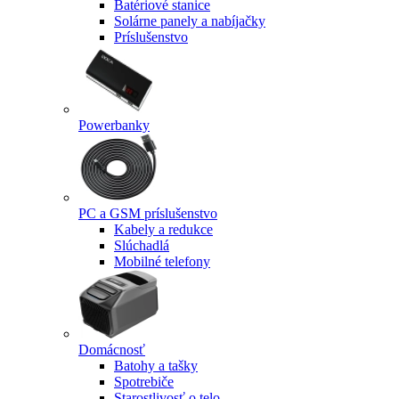
Batériové stanice
Solárne panely a nabíjačky
Príslušenstvo
Powerbanky
PC a GSM príslušenstvo
Kabely a redukce
Slúchadlá
Mobilné telefony
Domácnosť
Batohy a tašky
Spotrebiče
Starostlivosť o telo