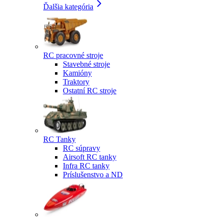
Ďalšia kategória
RC pracovné stroje
Stavebné stroje
Kamióny
Traktory
Ostatní RC stroje
RC Tanky
RC súpravy
Airsoft RC tanky
Infra RC tanky
Príslušenstvo a ND