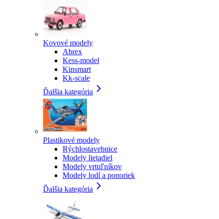
Kovové modely
Abrex
Kess-model
Kinsmart
Kk-scale
Ďalšia kategória
Plastikové modely
Rýchlostavebnice
Modely lietadiel
Modely vrtuľníkov
Modely lodí a ponoriek
Ďalšia kategória