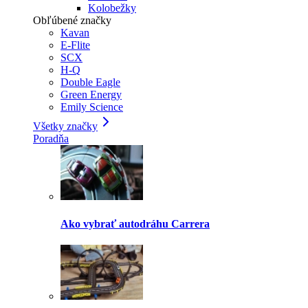
Kolobežky
Obľúbené značky
Kavan
E-Flite
SCX
H-Q
Double Eagle
Green Energy
Emily Science
Všetky značky
Poradňa
Ako vybrať autodráhu Carrera