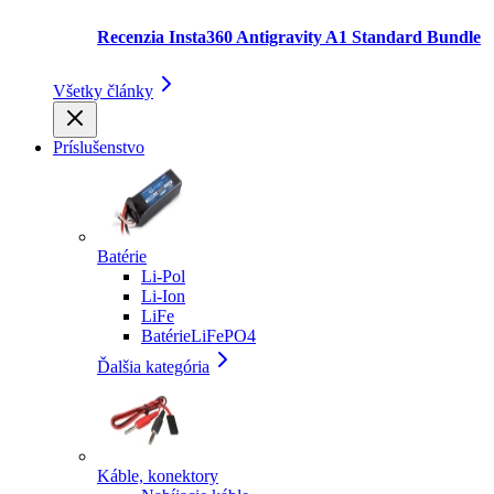
Recenzia Insta360 Antigravity A1 Standard Bundle
Všetky články
Príslušenstvo
Batérie
Li-Pol
Li-Ion
LiFe
BatérieLiFePO4
Ďalšia kategória
Káble, konektory