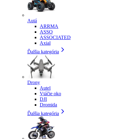
Autá
ARRMA
ASSO
ASSOCIATED
Axial
Ďalšia kategória
Drony
Autel
Vtáčie oko
DJI
Dromida
Ďalšia kategória