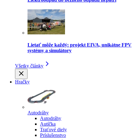
Lietať môže každý: projekt EIVA, unikátne FPV
systémy a simulátory
Všetky články
Hračky
Autodráhy
Autodráhy
Autíčka
Traťové diely
Príslušenstvo