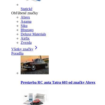
Statické
Obľúbené značky
Abrex
Agama
Siku
Bburago
Deluxe Materials
Airfix
Zvezda
Všetky značky
Poradňa
Prestavba RC auta Tatra 603 od značky Abrex