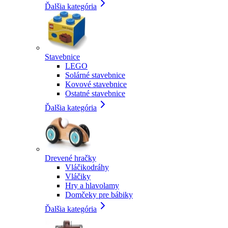
Ďalšia kategória
Stavebnice
LEGO
Solárné stavebnice
Kovové stavebnice
Ostatné stavebnice
Ďalšia kategória
Drevené hračky
Vláčikodráhy
Vláčiky
Hry a hlavolamy
Domčeky pre bábiky
Ďalšia kategória