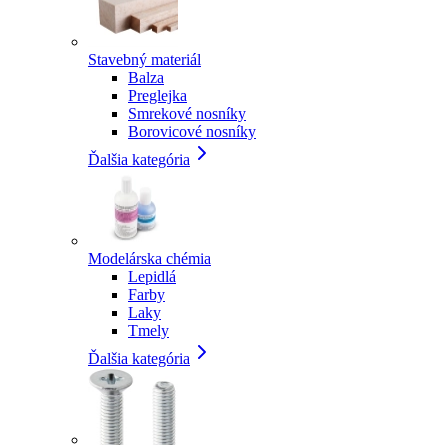
Stavebný materiál
Balza
Preglejka
Smrekové nosníky
Borovicové nosníky
Ďalšia kategória
Modelárska chémia
Lepidlá
Farby
Laky
Tmely
Ďalšia kategória