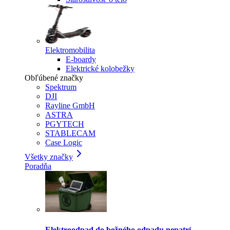
Elektromobilita
E-boardy
Elektrické kolobežky
Obľúbené značky
Spektrum
DJI
Rayline GmbH
ASTRA
PGYTECH
STABLECAM
Case Logic
Všetky značky
Poradňa
Elektroodpad do bežného odpadu nepatrí