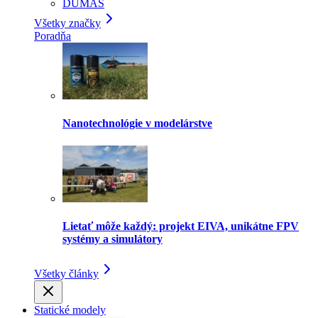
DUMAS
Všetky značky
Poradňa
Nanotechnológie v modelárstve
Lietať môže každý: projekt EIVA, unikátne FPV
systémy a simulátory
Všetky články
Statické modely