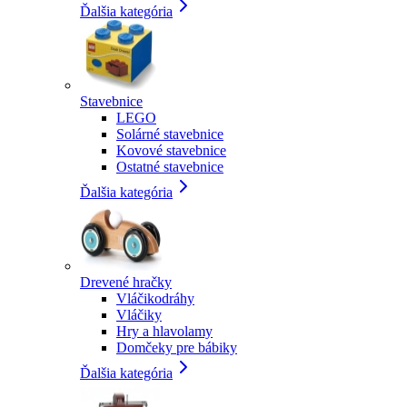
Ďalšia kategória
Stavebnice
LEGO
Solárné stavebnice
Kovové stavebnice
Ostatné stavebnice
Ďalšia kategória
Drevené hračky
Vláčikodráhy
Vláčiky
Hry a hlavolamy
Domčeky pre bábiky
Ďalšia kategória