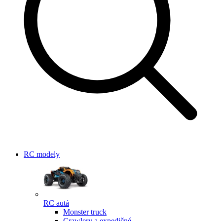
RC modely
RC autá
Monster truck
Crawlery a expedičné