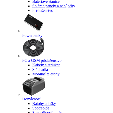
Batériové stanice
Solárne panely a nabíjačky
Príslušenstvo
Powerbanky
PC a GSM príslušenstvo
Kabely a redukce
Slúchadlá
Mobilné telefony
Domácnosť
Batohy a tašky
Spotrebiče
Starostlivosť o telo