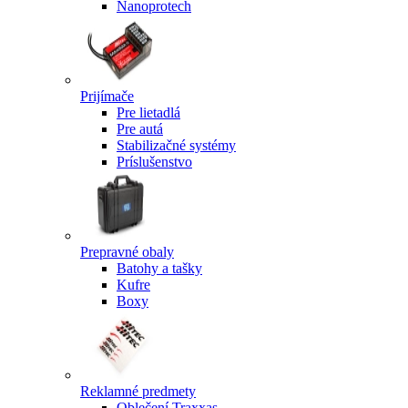
Nanoprotech
Prijímače
Pre lietadlá
Pre autá
Stabilizačné systémy
Príslušenstvo
Prepravné obaly
Batohy a tašky
Kufre
Boxy
Reklamné predmety
Oblečení Traxxas