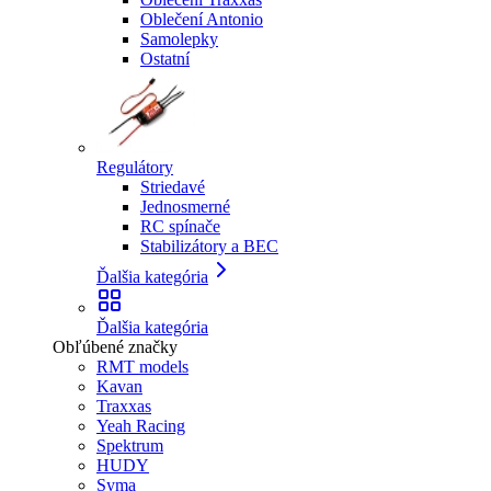
Oblečení Antonio
Samolepky
Ostatní
Regulátory
Striedavé
Jednosmerné
RC spínače
Stabilizátory a BEC
Ďalšia kategória
Ďalšia kategória
Obľúbené značky
RMT models
Kavan
Traxxas
Yeah Racing
Spektrum
HUDY
Syma