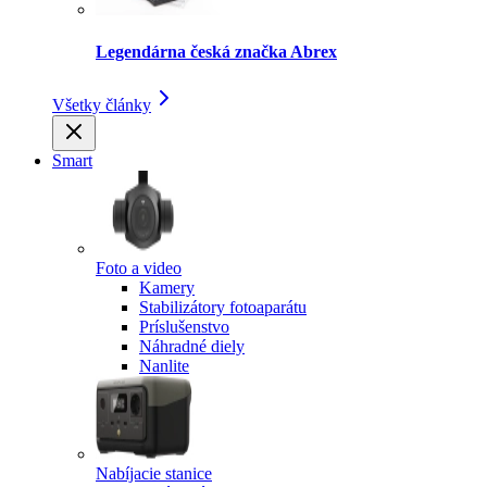
Legendárna česká značka Abrex
Všetky články
Smart
Foto a video
Kamery
Stabilizátory fotoaparátu
Príslušenstvo
Náhradné diely
Nanlite
Nabíjacie stanice