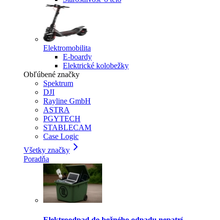
Elektromobilita
E-boardy
Elektrické kolobežky
Obľúbené značky
Spektrum
DJI
Rayline GmbH
ASTRA
PGYTECH
STABLECAM
Case Logic
Všetky značky
Poradňa
Elektroodpad do bežného odpadu nepatrí