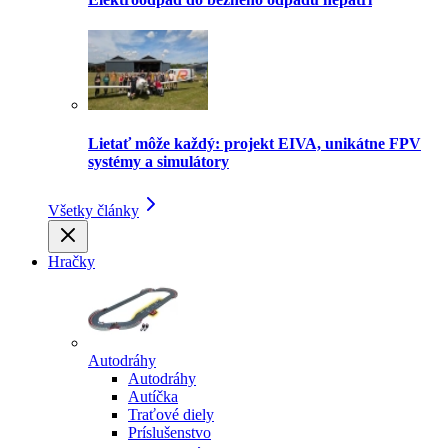
Lietať môže každý: projekt EIVA, unikátne FPV
systémy a simulátory
Všetky články
Hračky
Autodráhy
Autodráhy
Autíčka
Traťové diely
Príslušenstvo