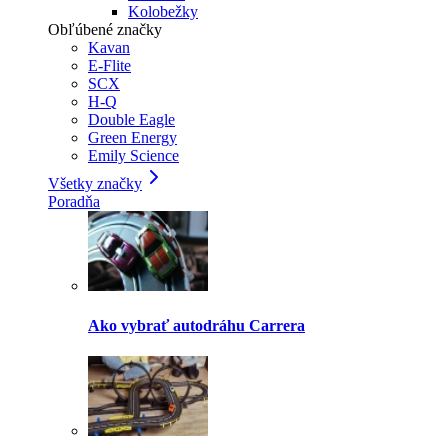
Kolobežky
Obľúbené značky
Kavan
E-Flite
SCX
H-Q
Double Eagle
Green Energy
Emily Science
Všetky značky
Poradňa
Ako vybrať autodráhu Carrera