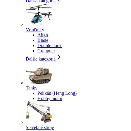
Ďalšia kategória
Vrtuľníky
Align
Blade
Double horse
Graupner
Ďalšia kategória
Tanky
Pelikán (Heng Long)
Hobby motor
Stavebné stroje