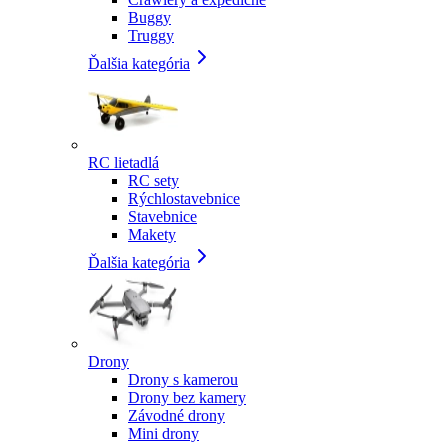
Buggy
Truggy
Ďalšia kategória
RC lietadlá
RC sety
Rýchlostavebnice
Stavebnice
Makety
Ďalšia kategória
Drony
Drony s kamerou
Drony bez kamery
Závodné drony
Mini drony