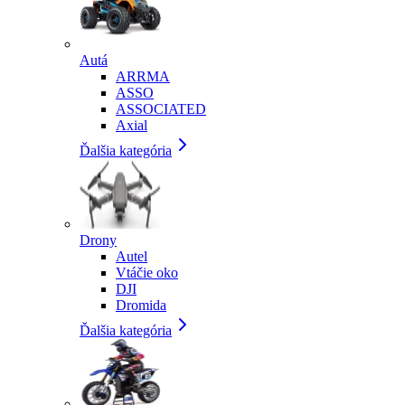
Autá
ARRMA
ASSO
ASSOCIATED
Axial
Ďalšia kategória
Drony
Autel
Vtáčie oko
DJI
Dromida
Ďalšia kategória