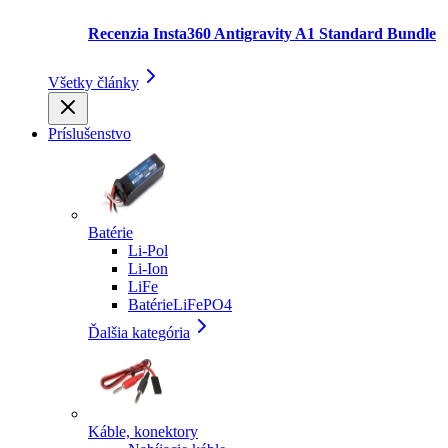
Recenzia Insta360 Antigravity A1 Standard Bundle
Všetky články
Príslušenstvo
Batérie
Li-Pol
Li-Ion
LiFe
BatérieLiFePO4
Ďalšia kategória
Káble, konektory