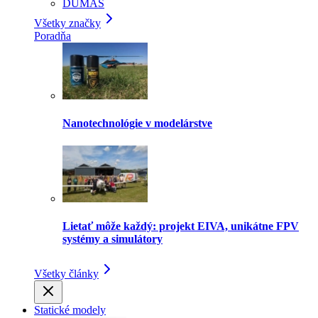
DUMAS
Všetky značky
Poradňa
Nanotechnológie v modelárstve
Lietať môže každý: projekt EIVA, unikátne FPV
systémy a simulátory
Všetky články
Statické modely