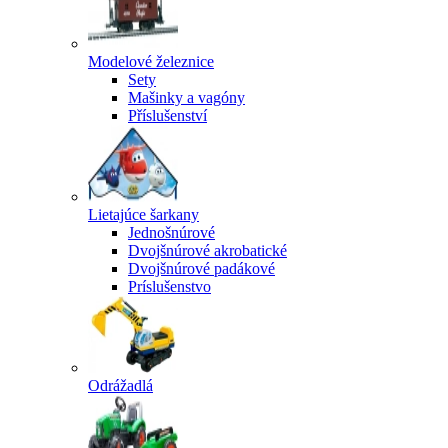
Modelové železnice
Sety
Mašinky a vagóny
Příslušenství
Lietajúce šarkany
Jednošnúrové
Dvojšnúrové akrobatické
Dvojšnúrové padákové
Príslušenstvo
Odrážadlá