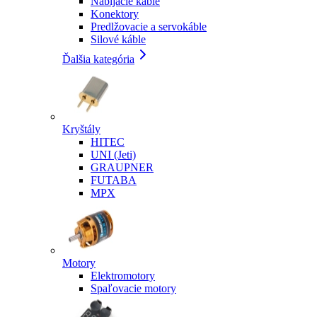
Nabíjacie káble
Konektory
Predlžovacie a servokáble
Silové káble
Ďalšia kategória
Kryštály
HITEC
UNI (Jeti)
GRAUPNER
FUTABA
MPX
Motory
Elektromotory
Spaľovacie motory