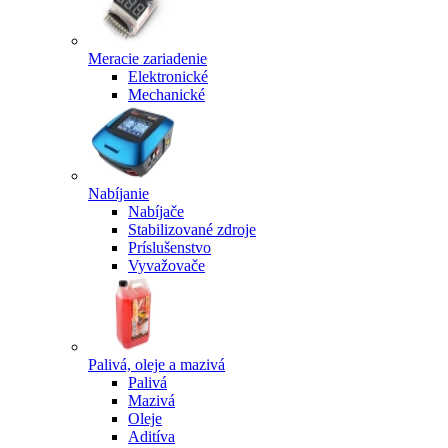
Meracie zariadenie
Elektronické
Mechanické
Nabíjanie
Nabíjače
Stabilizované zdroje
Príslušenstvo
Vyvažovače
Palivá, oleje a mazivá
Palivá
Mazivá
Oleje
Aditíva