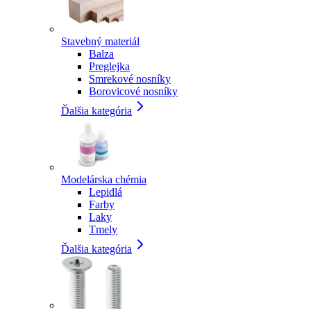
Stavebný materiál
Balza
Preglejka
Smrekové nosníky
Borovicové nosníky
Ďalšia kategória
Modelárska chémia
Lepidlá
Farby
Laky
Tmely
Ďalšia kategória