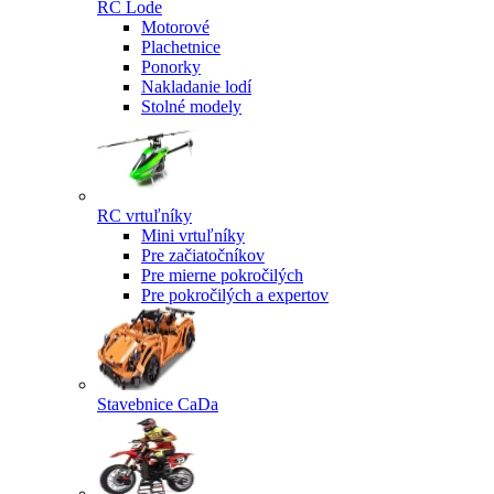
RC Lode
Motorové
Plachetnice
Ponorky
Nakladanie lodí
Stolné modely
RC vrtuľníky
Mini vrtuľníky
Pre začiatočníkov
Pre mierne pokročilých
Pre pokročilých a expertov
Stavebnice CaDa