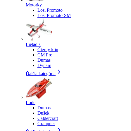
Motorky
Losi Promoto
Losi Promoto-SM
Lietadlá
Čierny kôň
CM Pro
Dumas
Dynam
Ďalšia kategória
Lode
Dumas
Dušek
Caldercraft
Graupner