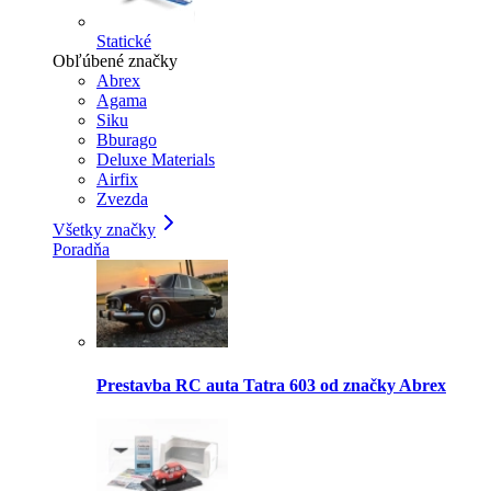
Statické
Obľúbené značky
Abrex
Agama
Siku
Bburago
Deluxe Materials
Airfix
Zvezda
Všetky značky
Poradňa
Prestavba RC auta Tatra 603 od značky Abrex