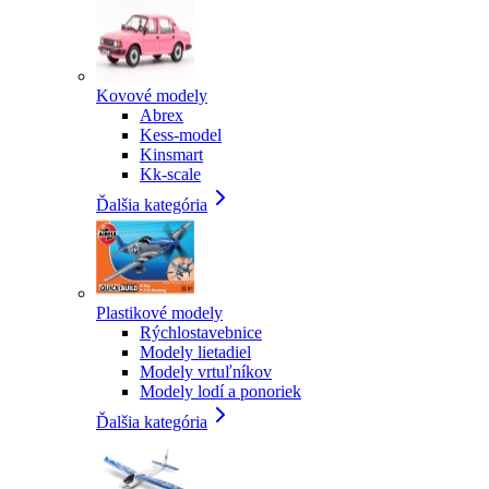
Kovové modely
Abrex
Kess-model
Kinsmart
Kk-scale
Ďalšia kategória
Plastikové modely
Rýchlostavebnice
Modely lietadiel
Modely vrtuľníkov
Modely lodí a ponoriek
Ďalšia kategória