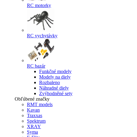
RC motorky
RC vychytávky
RC bazár
Funkčné modely
Modely na diely
Rozbaleno
Náhradné diely
Zvýhodněné sety
Obľúbené značky
RMT models
Kavan
Traxxas
Spektrum
XRAY
Syma