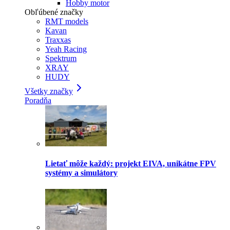
Hobby motor
Obľúbené značky
RMT models
Kavan
Traxxas
Yeah Racing
Spektrum
XRAY
HUDY
Všetky značky
Poradňa
Lietať môže každý: projekt EIVA, unikátne FPV
systémy a simulátory