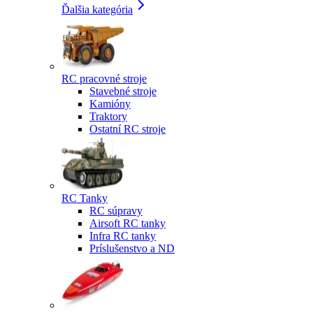
Ďalšia kategória
RC pracovné stroje
Stavebné stroje
Kamióny
Traktory
Ostatní RC stroje
RC Tanky
RC súpravy
Airsoft RC tanky
Infra RC tanky
Príslušenstvo a ND