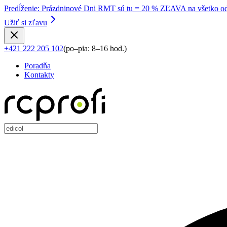
Predĺženie
:
Prázdninové Dni RMT sú tu = 20 % ZĽAVA na všetko od
Užiť si zľavu
+421 222 205 102
(
po–pia: 8–16 hod.
)
Poradňa
Kontakty