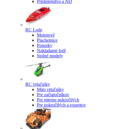
Príslušenstvo a ND
RC Lode
Motorové
Plachetnice
Ponorky
Nakladanie lodí
Stolné modely
RC vrtuľníky
Mini vrtuľníky
Pre začiatočníkov
Pre mierne pokročilých
Pre pokročilých a expertov