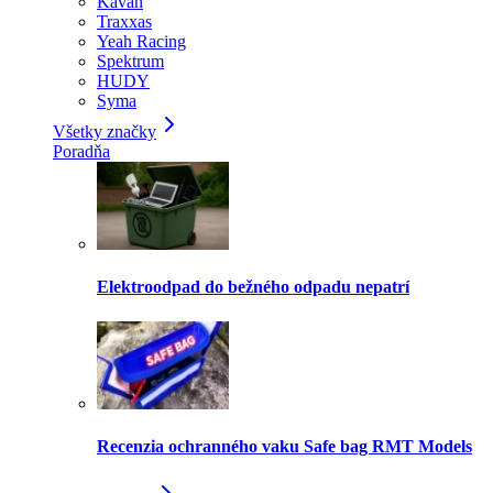
Kavan
Traxxas
Yeah Racing
Spektrum
HUDY
Syma
Všetky značky
Poradňa
Elektroodpad do bežného odpadu nepatrí
Recenzia ochranného vaku Safe bag RMT Models