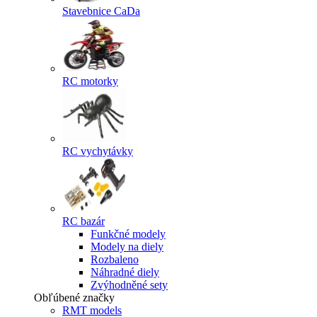
Stavebnice CaDa
RC motorky
RC vychytávky
RC bazár
Funkčné modely
Modely na diely
Rozbaleno
Náhradné diely
Zvýhodněné sety
Obľúbené značky
RMT models