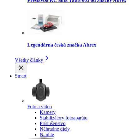
Prestavba RC auta Tatra 603 od značky Abrex
Legendárna česká značka Abrex
Všetky články
Smart
Foto a video
Kamery
Stabilizátory fotoaparátu
Príslušenstvo
Náhradné diely
Nanlite