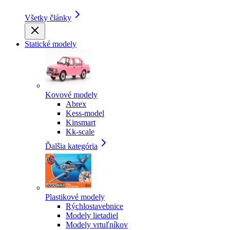
Všetky články
Statické modely
Kovové modely
Abrex
Kess-model
Kinsmart
Kk-scale
Ďalšia kategória
Plastikové modely
Rýchlostavebnice
Modely lietadiel
Modely vrtuľníkov