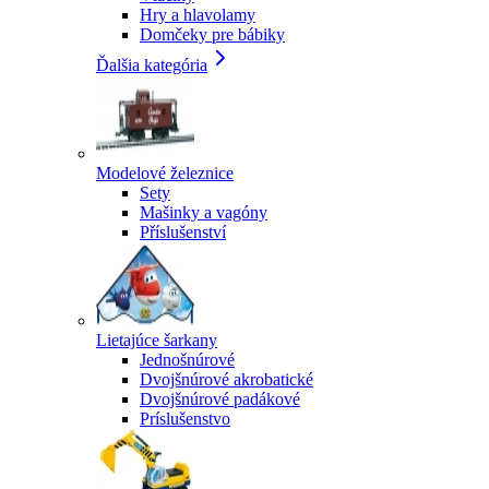
Hry a hlavolamy
Domčeky pre bábiky
Ďalšia kategória
Modelové železnice
Sety
Mašinky a vagóny
Příslušenství
Lietajúce šarkany
Jednošnúrové
Dvojšnúrové akrobatické
Dvojšnúrové padákové
Príslušenstvo