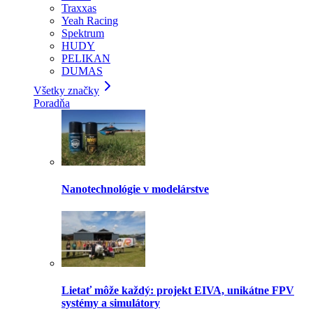
Traxxas
Yeah Racing
Spektrum
HUDY
PELIKAN
DUMAS
Všetky značky
Poradňa
Nanotechnológie v modelárstve
Lietať môže každý: projekt EIVA, unikátne FPV
systémy a simulátory