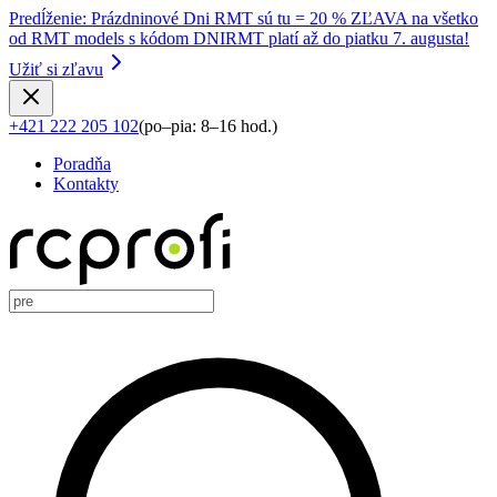
Predĺženie
:
Prázdninové Dni RMT sú tu = 20 % ZĽAVA na všetko
od RMT models s kódom DNIRMT platí až do piatku 7. augusta!
Užiť si zľavu
+421 222 205 102
(
po–pia: 8–16 hod.
)
Poradňa
Kontakty