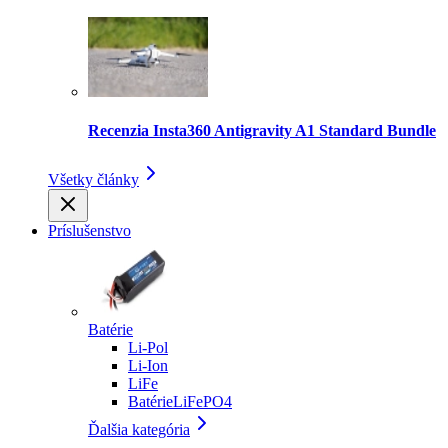
Recenzia Insta360 Antigravity A1 Standard Bundle
Všetky články
Príslušenstvo
Batérie
Li-Pol
Li-Ion
LiFe
BatérieLiFePO4
Ďalšia kategória