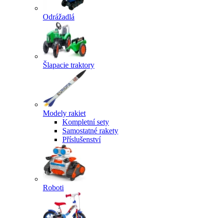
Odrážadlá
Šlapacie traktory
Modely rakiet
Kompletní sety
Samostatné rakety
Příslušenství
Roboti