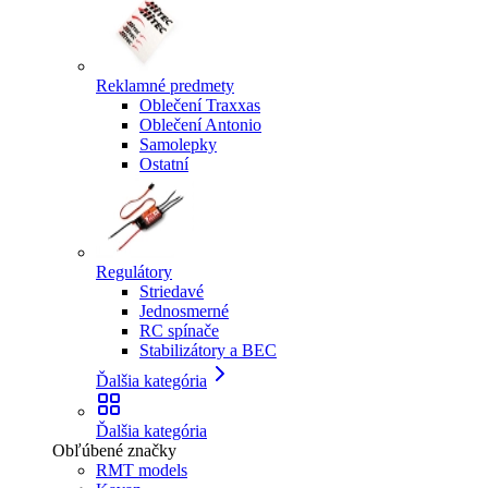
Reklamné predmety
Oblečení Traxxas
Oblečení Antonio
Samolepky
Ostatní
Regulátory
Striedavé
Jednosmerné
RC spínače
Stabilizátory a BEC
Ďalšia kategória
Ďalšia kategória
Obľúbené značky
RMT models