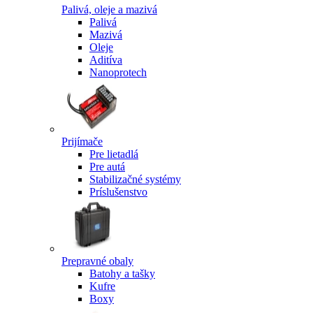
Palivá, oleje a mazivá
Palivá
Mazivá
Oleje
Aditíva
Nanoprotech
Prijímače
Pre lietadlá
Pre autá
Stabilizačné systémy
Príslušenstvo
Prepravné obaly
Batohy a tašky
Kufre
Boxy