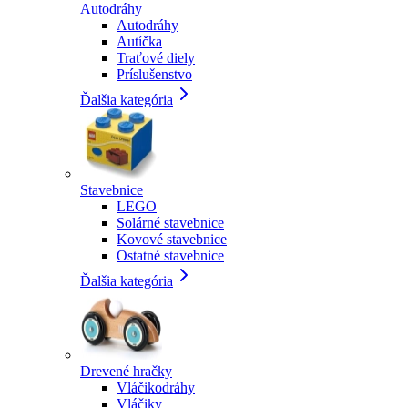
Autodráhy
Autodráhy
Autíčka
Traťové diely
Príslušenstvo
Ďalšia kategória
Stavebnice
LEGO
Solárné stavebnice
Kovové stavebnice
Ostatné stavebnice
Ďalšia kategória
Drevené hračky
Vláčikodráhy
Vláčiky