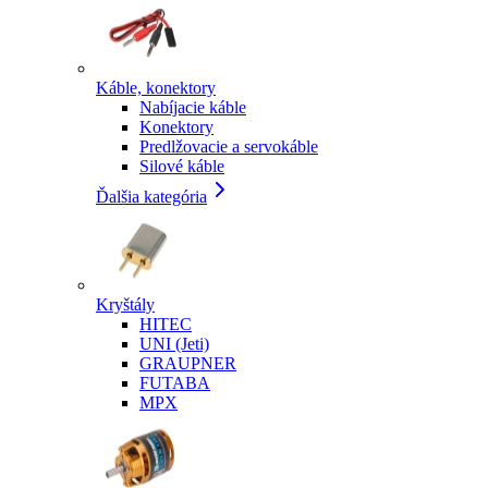
Káble, konektory
Nabíjacie káble
Konektory
Predlžovacie a servokáble
Silové káble
Ďalšia kategória
Kryštály
HITEC
UNI (Jeti)
GRAUPNER
FUTABA
MPX