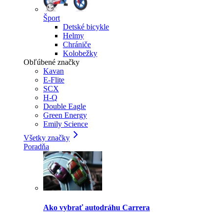
Šport
Detské bicykle
Helmy
Chrániče
Kolobežky
Obľúbené značky
Kavan
E-Flite
SCX
H-Q
Double Eagle
Green Energy
Emily Science
Všetky značky
Poradňa
Ako vybrať autodráhu Carrera