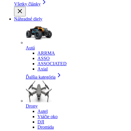
Všetky články
Náhradné diely
Autá
ARRMA
ASSO
ASSOCIATED
Axial
Ďalšia kategória
Drony
Autel
Vtáčie oko
DJI
Dromida