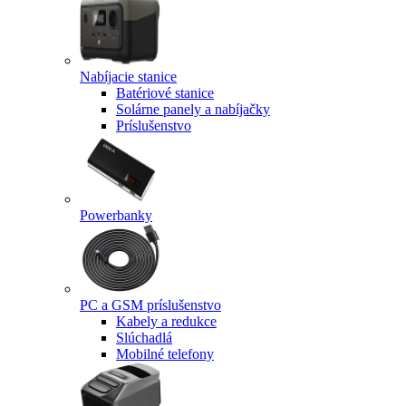
Nabíjacie stanice
Batériové stanice
Solárne panely a nabíjačky
Príslušenstvo
Powerbanky
PC a GSM príslušenstvo
Kabely a redukce
Slúchadlá
Mobilné telefony