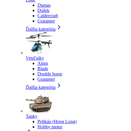
Dumas
Dušek
Caldercraft
Graupner
Ďalšia kategória
Vrtuľníky
Align
Blade
Double horse
Graupner
Ďalšia kategória
Tanky
Pelikán (Heng Long)
Hobby motor