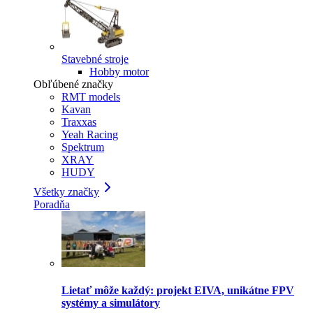
Stavebné stroje
Hobby motor
Obľúbené značky
RMT models
Kavan
Traxxas
Yeah Racing
Spektrum
XRAY
HUDY
Všetky značky
Poradňa
Lietať môže každý: projekt EIVA, unikátne FPV
systémy a simulátory