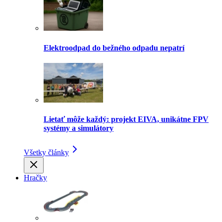
Elektroodpad do bežného odpadu nepatrí
Lietať môže každý: projekt EIVA, unikátne FPV
systémy a simulátory
Všetky články
Hračky