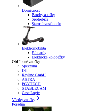
Domácnosť
Batohy a tašky
Spotrebiče
Starostlivosť o telo
Elektromobilita
E-boardy
Elektrické kolobežky
Obľúbené značky
Spektrum
DJI
Rayline GmbH
ASTRA
PGYTECH
STABLECAM
Case Logic
Všetky značky
Poradňa