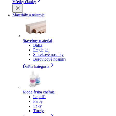
Všetky články
Materiály a nástroje
Stavebný materiál
Balza
Preglejka
Smrekové nosníky
Borovicové nosníky
Ďalšia kategória
Modelárska chémia
Lepidlá
Farby
Laky
Tmely