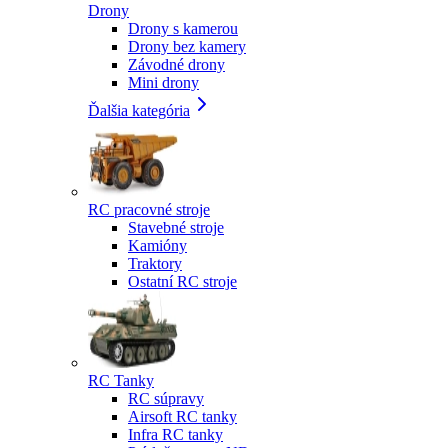
Drony
Drony s kamerou
Drony bez kamery
Závodné drony
Mini drony
Ďalšia kategória
RC pracovné stroje
Stavebné stroje
Kamióny
Traktory
Ostatní RC stroje
RC Tanky
RC súpravy
Airsoft RC tanky
Infra RC tanky