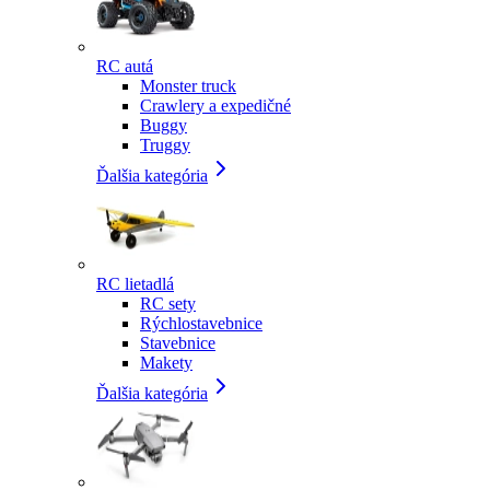
RC autá
Monster truck
Crawlery a expedičné
Buggy
Truggy
Ďalšia kategória
RC lietadlá
RC sety
Rýchlostavebnice
Stavebnice
Makety
Ďalšia kategória