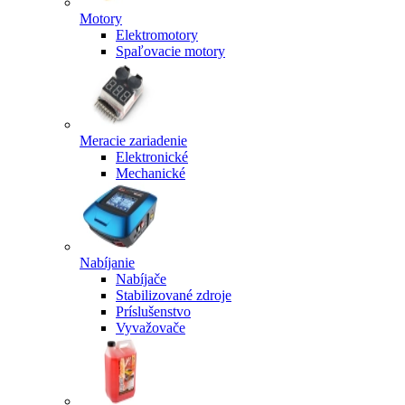
Motory
Elektromotory
Spaľovacie motory
Meracie zariadenie
Elektronické
Mechanické
Nabíjanie
Nabíjače
Stabilizované zdroje
Príslušenstvo
Vyvažovače