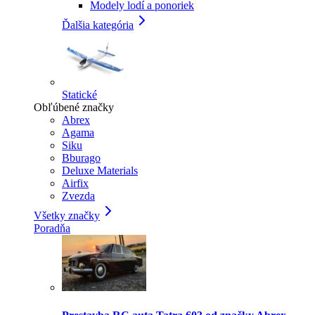
Modely lodí a ponoriek
Ďalšia kategória
Statické
Obľúbené značky
Abrex
Agama
Siku
Bburago
Deluxe Materials
Airfix
Zvezda
Všetky značky
Poradňa