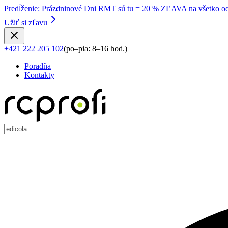
Predĺženie
:
Prázdninové Dni RMT sú tu = 20 % ZĽAVA na všetko od
Užiť si zľavu
+421 222 205 102
(
po–pia: 8–16 hod.
)
Poradňa
Kontakty