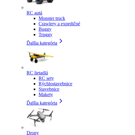
RC autá
Monster truck
Crawlery a expedičné
Buggy
Truggy
Ďalšia kategória
RC lietadlá
RC sety
Rýchlostavebnice
Stavebnice
Makety
Ďalšia kategória
Drony