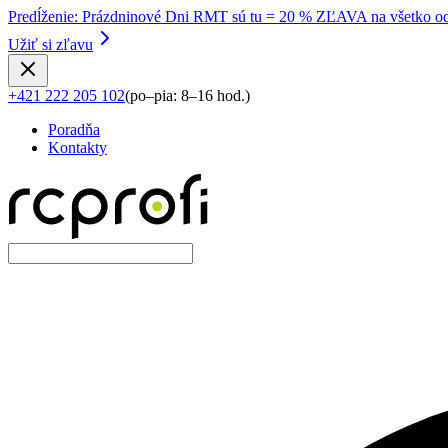
Predĺženie
:
Prázdninové Dni RMT sú tu = 20 % ZĽAVA na všetko od
Užiť si zľavu
+421 222 205 102
(
po–pia: 8–16 hod.
)
Poradňa
Kontakty