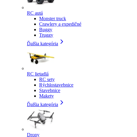
RC autá
Monster truck
Crawlery a expedičné
Buggy
Truggy
Ďalšia kategória
RC lietadlá
RC sety
Rýchlostavebnice
Stavebnice
Makety
Ďalšia kategória
Drony