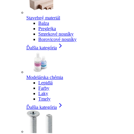
Stavebný materiál
Balza
Preglejka
Smrekové nosníky
Borovicové nosníky
Ďalšia kategória
Modelárska chémia
Lepidlá
Farby
Laky
Tmely
Ďalšia kategória