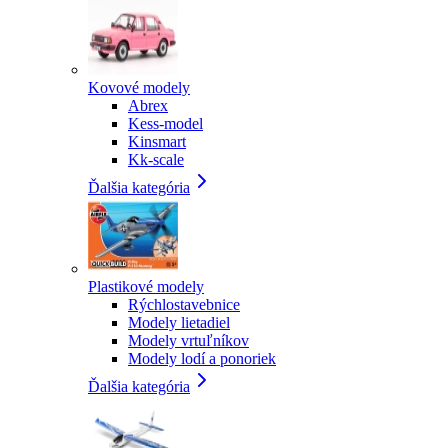
Kovové modely
Abrex
Kess-model
Kinsmart
Kk-scale
Ďalšia kategória
Plastikové modely
Rýchlostavebnice
Modely lietadiel
Modely vrtuľníkov
Modely lodí a ponoriek
Ďalšia kategória