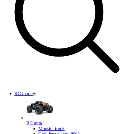
RC modely
RC autá
Monster truck
Crawlery a expedičné