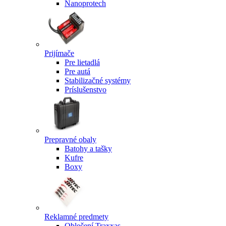
Nanoprotech
Prijímače
Pre lietadlá
Pre autá
Stabilizačné systémy
Príslušenstvo
Prepravné obaly
Batohy a tašky
Kufre
Boxy
Reklamné predmety
Oblečení Traxxas