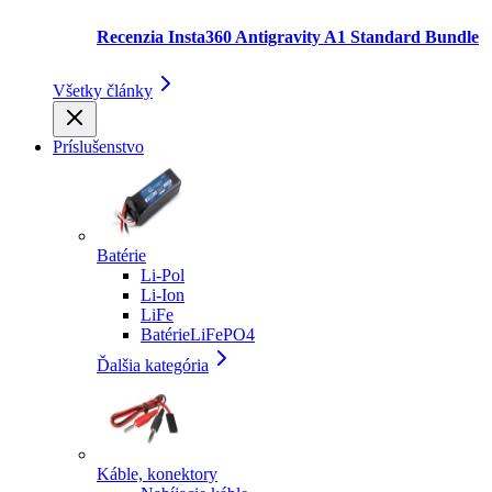
Recenzia Insta360 Antigravity A1 Standard Bundle
Všetky články
Príslušenstvo
Batérie
Li-Pol
Li-Ion
LiFe
BatérieLiFePO4
Ďalšia kategória
Káble, konektory