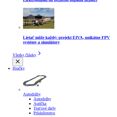
Lietať môže každý: projekt EIVA, unikátne FPV
systémy a simulátory
Všetky články
Hračky
Autodráhy
Autodráhy
Autíčka
Traťové diely
Príslušenstvo