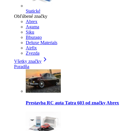
Statické
Obľúbené značky
Abrex
Agama
Siku
Bburago
Deluxe Materials
Airfix
Zvezda
Všetky značky
Poradňa
Prestavba RC auta Tatra 603 od značky Abrex