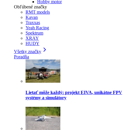
Hobby motor
Obľúbené značky
RMT models
Kavan
Traxxas
Yeah Racing
Spektrum
XRAY
HUDY
Všetky značky
Poradňa
Lietať môže každý: projekt EIVA, unikátne FPV
systémy a simulátory