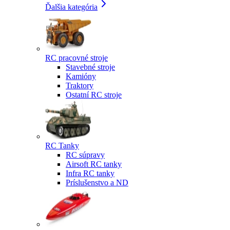
Ďalšia kategória
RC pracovné stroje
Stavebné stroje
Kamióny
Traktory
Ostatní RC stroje
RC Tanky
RC súpravy
Airsoft RC tanky
Infra RC tanky
Príslušenstvo a ND