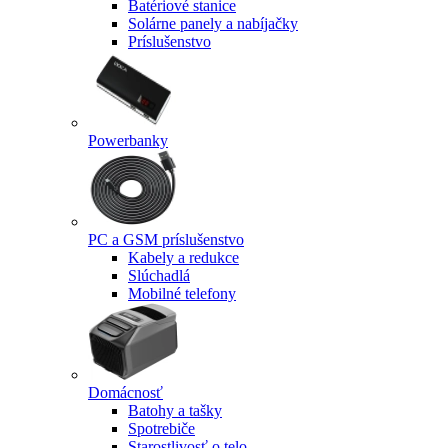
Batériové stanice
Solárne panely a nabíjačky
Príslušenstvo
Powerbanky
PC a GSM príslušenstvo
Kabely a redukce
Slúchadlá
Mobilné telefony
Domácnosť
Batohy a tašky
Spotrebiče
Starostlivosť o telo