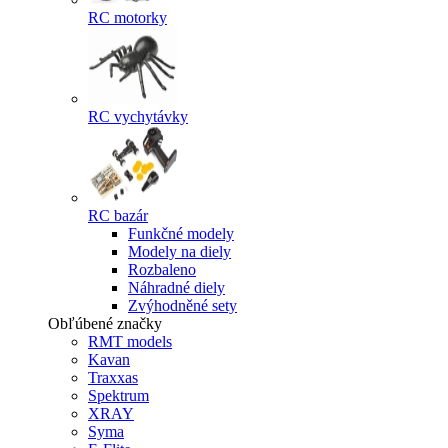
RC motorky
RC vychytávky
RC bazár
Funkčné modely
Modely na diely
Rozbaleno
Náhradné diely
Zvýhodněné sety
Obľúbené značky
RMT models
Kavan
Traxxas
Spektrum
XRAY
Syma