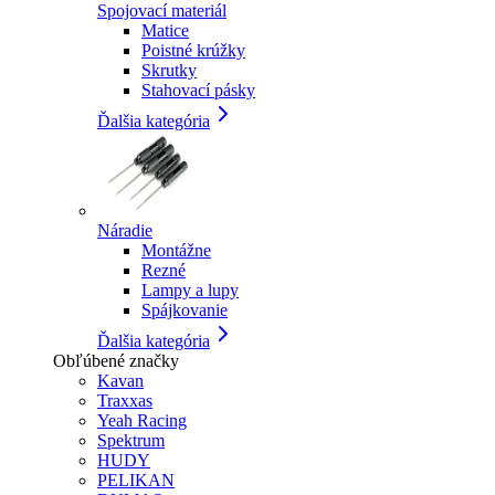
Spojovací materiál
Matice
Poistné krúžky
Skrutky
Stahovací pásky
Ďalšia kategória
Náradie
Montážne
Rezné
Lampy a lupy
Spájkovanie
Ďalšia kategória
Obľúbené značky
Kavan
Traxxas
Yeah Racing
Spektrum
HUDY
PELIKAN