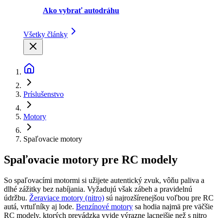
Ako vybrať autodráhu
Všetky články
Príslušenstvo
Motory
Spaľovacie motory
Spaľovacie motory pre RC modely
So spaľovacími motormi si užijete autentický zvuk, vôňu paliva a
dlhé zážitky bez nabíjania. Vyžadujú však zábeh a pravidelnú
údržbu.
Žeraviace motory (nitro)
sú najrozšírenejšou voľbou pre RC
autá, vrtuľníky aj lode.
Benzínové motory
sa hodia najmä pre väčšie
RC modely, ktorých prevádzka vyjde výrazne lacnejšie než s nitro