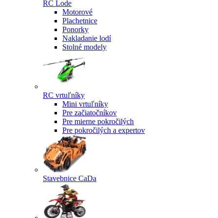
RC Lode
Motorové
Plachetnice
Ponorky
Nakladanie lodí
Stolné modely
RC vrtuľníky
Mini vrtuľníky
Pre začiatočníkov
Pre mierne pokročilých
Pre pokročilých a expertov
Stavebnice CaDa