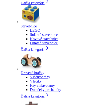
Ďalšia kategória
Stavebnice
LEGO
Solárné stavebnice
Kovové stavebnice
Ostatné stavebnice
Ďalšia kategória
Drevené hračky
Vláčikodráhy
Vláčiky
Hry a hlavolamy
Domčeky pre bábiky
Ďalšia kategória