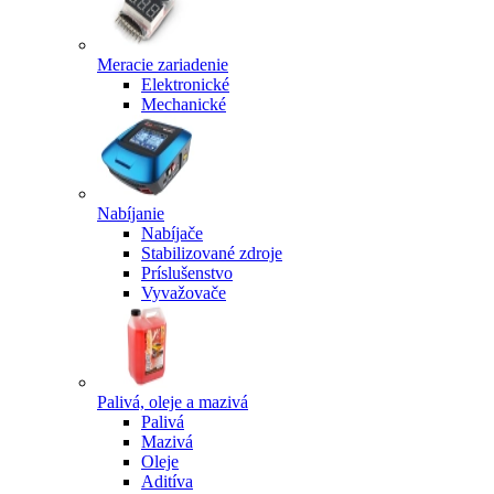
Meracie zariadenie
Elektronické
Mechanické
Nabíjanie
Nabíjače
Stabilizované zdroje
Príslušenstvo
Vyvažovače
Palivá, oleje a mazivá
Palivá
Mazivá
Oleje
Aditíva