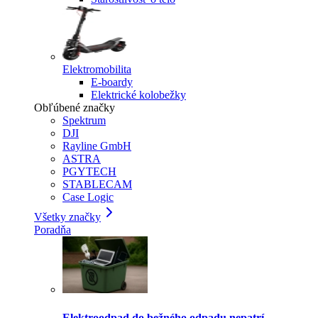
Elektromobilita
E-boardy
Elektrické kolobežky
Obľúbené značky
Spektrum
DJI
Rayline GmbH
ASTRA
PGYTECH
STABLECAM
Case Logic
Všetky značky
Poradňa
Elektroodpad do bežného odpadu nepatrí