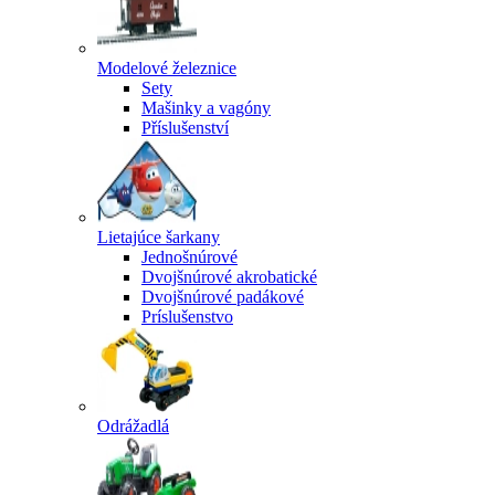
Modelové železnice
Sety
Mašinky a vagóny
Příslušenství
Lietajúce šarkany
Jednošnúrové
Dvojšnúrové akrobatické
Dvojšnúrové padákové
Príslušenstvo
Odrážadlá