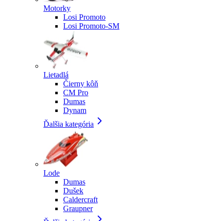
Motorky
Losi Promoto
Losi Promoto-SM
Lietadlá
Čierny kôň
CM Pro
Dumas
Dynam
Ďalšia kategória
Lode
Dumas
Dušek
Caldercraft
Graupner