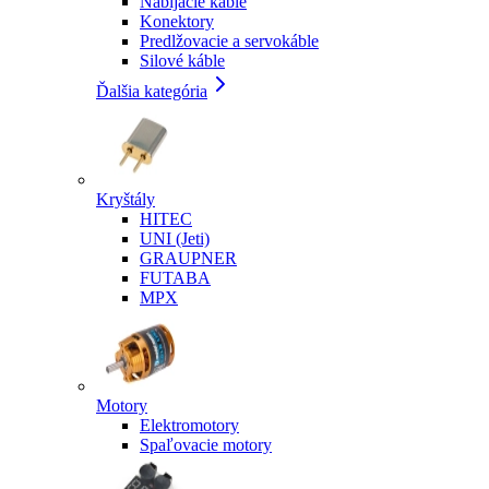
Nabíjacie káble
Konektory
Predlžovacie a servokáble
Silové káble
Ďalšia kategória
Kryštály
HITEC
UNI (Jeti)
GRAUPNER
FUTABA
MPX
Motory
Elektromotory
Spaľovacie motory