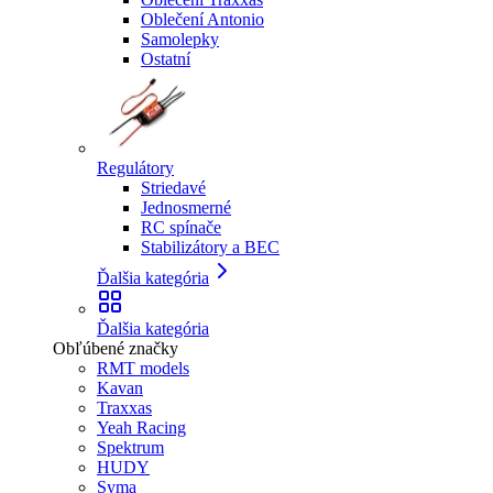
Oblečení Antonio
Samolepky
Ostatní
Regulátory
Striedavé
Jednosmerné
RC spínače
Stabilizátory a BEC
Ďalšia kategória
Ďalšia kategória
Obľúbené značky
RMT models
Kavan
Traxxas
Yeah Racing
Spektrum
HUDY
Syma