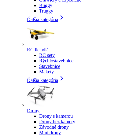
Buggy
Truggy
Ďalšia kategória
RC lietadlá
RC sety
Rýchlostavebnice
Stavebnice
Makety
Ďalšia kategória
Drony
Drony s kamerou
Drony bez kamery
Závodné drony
Mini drony