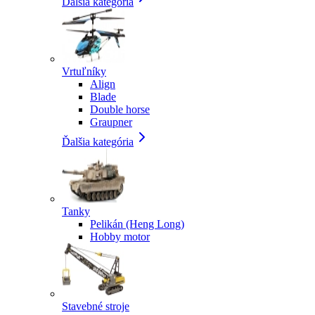
Ďalšia kategória
Vrtuľníky
Align
Blade
Double horse
Graupner
Ďalšia kategória
Tanky
Pelikán (Heng Long)
Hobby motor
Stavebné stroje