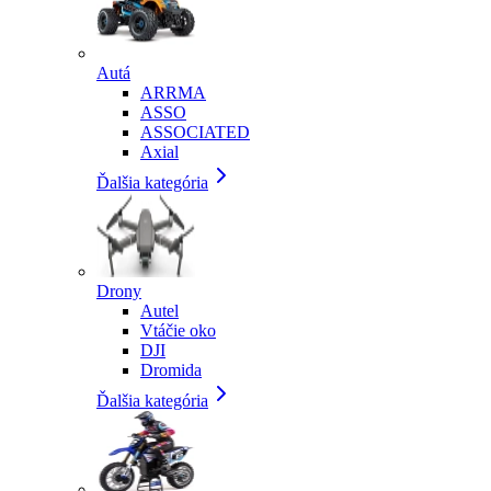
Autá
ARRMA
ASSO
ASSOCIATED
Axial
Ďalšia kategória
Drony
Autel
Vtáčie oko
DJI
Dromida
Ďalšia kategória