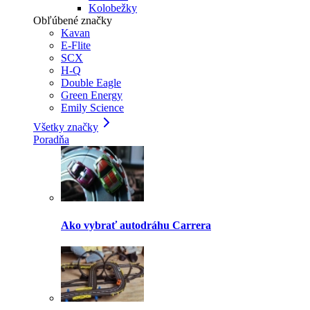
Kolobežky
Obľúbené značky
Kavan
E-Flite
SCX
H-Q
Double Eagle
Green Energy
Emily Science
Všetky značky
Poradňa
Ako vybrať autodráhu Carrera