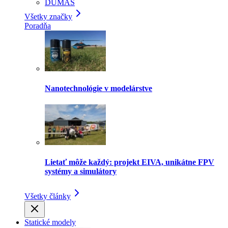
DUMAS
Všetky značky
Poradňa
Nanotechnológie v modelárstve
Lietať môže každý: projekt EIVA, unikátne FPV
systémy a simulátory
Všetky články
Statické modely