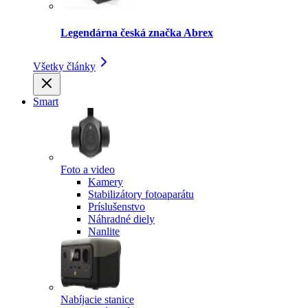
Legendárna česká značka Abrex
Všetky články
Smart
Foto a video
Kamery
Stabilizátory fotoaparátu
Príslušenstvo
Náhradné diely
Nanlite
Nabíjacie stanice