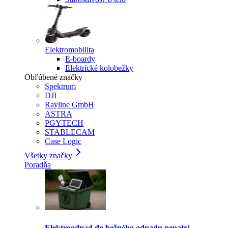
Elektromobilita
E-boardy
Elektrické kolobežky
Obľúbené značky
Spektrum
DJI
Rayline GmbH
ASTRA
PGYTECH
STABLECAM
Case Logic
Všetky značky
Poradňa
Elektroodpad do bežného odpadu nepatrí