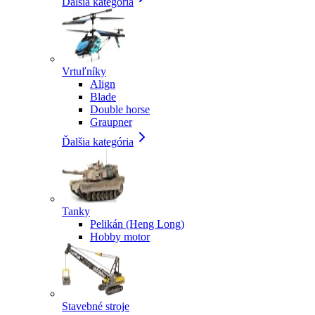
Ďalšia kategória
Vrtuľníky
Align
Blade
Double horse
Graupner
Ďalšia kategória
Tanky
Pelikán (Heng Long)
Hobby motor
Stavebné stroje