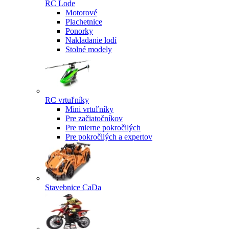
RC Lode
Motorové
Plachetnice
Ponorky
Nakladanie lodí
Stolné modely
RC vrtuľníky
Mini vrtuľníky
Pre začiatočníkov
Pre mierne pokročilých
Pre pokročilých a expertov
Stavebnice CaDa