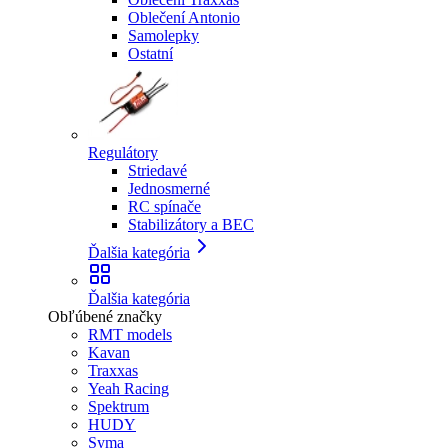
Oblečení Antonio
Samolepky
Ostatní
Regulátory
Striedavé
Jednosmerné
RC spínače
Stabilizátory a BEC
Ďalšia kategória
Ďalšia kategória
Obľúbené značky
RMT models
Kavan
Traxxas
Yeah Racing
Spektrum
HUDY
Syma