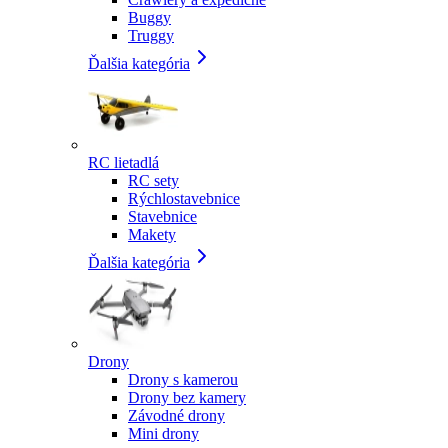
Buggy
Truggy
Ďalšia kategória
RC lietadlá
RC sety
Rýchlostavebnice
Stavebnice
Makety
Ďalšia kategória
Drony
Drony s kamerou
Drony bez kamery
Závodné drony
Mini drony