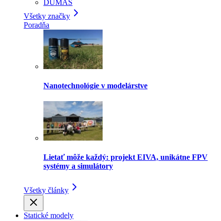
DUMAS
Všetky značky
Poradňa
Nanotechnológie v modelárstve
Lietať môže každý: projekt EIVA, unikátne FPV
systémy a simulátory
Všetky články
Statické modely