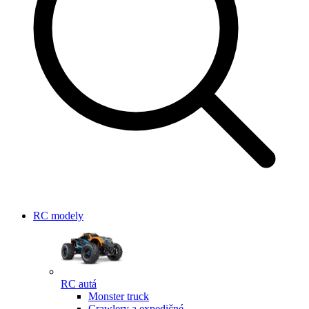
RC modely
RC autá
Monster truck
Crawlery a expedičné