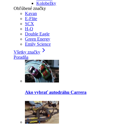
Kolobežky
Obľúbené značky
Kavan
E-Flite
SCX
H-Q
Double Eagle
Green Energy
Emily Science
Všetky značky
Poradňa
Ako vybrať autodráhu Carrera