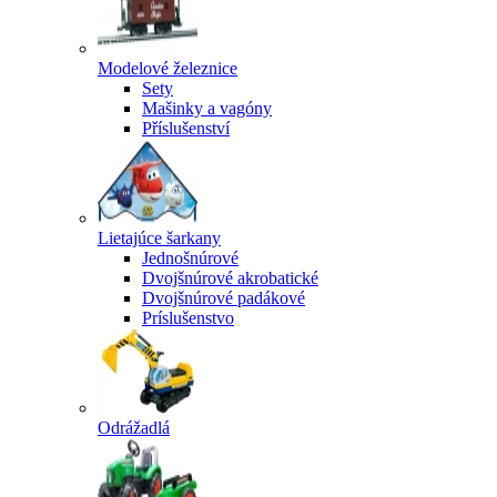
Modelové železnice
Sety
Mašinky a vagóny
Příslušenství
Lietajúce šarkany
Jednošnúrové
Dvojšnúrové akrobatické
Dvojšnúrové padákové
Príslušenstvo
Odrážadlá