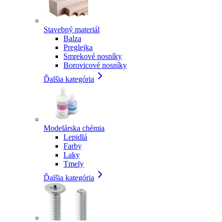
Stavebný materiál
Balza
Preglejka
Smrekové nosníky
Borovicové nosníky
Ďalšia kategória
Modelárska chémia
Lepidlá
Farby
Laky
Tmely
Ďalšia kategória