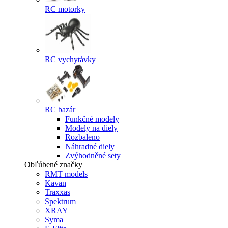
RC motorky
RC vychytávky
RC bazár
Funkčné modely
Modely na diely
Rozbaleno
Náhradné diely
Zvýhodněné sety
Obľúbené značky
RMT models
Kavan
Traxxas
Spektrum
XRAY
Syma