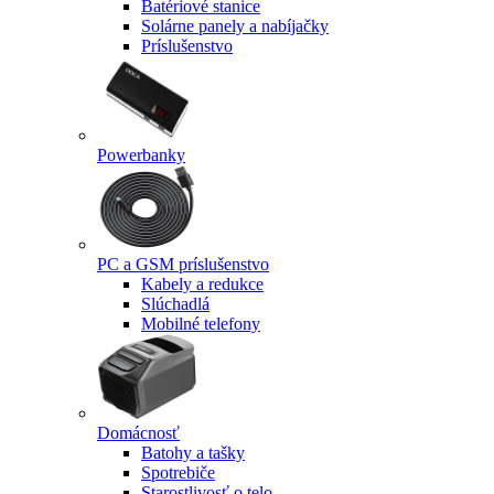
Batériové stanice
Solárne panely a nabíjačky
Príslušenstvo
Powerbanky
PC a GSM príslušenstvo
Kabely a redukce
Slúchadlá
Mobilné telefony
Domácnosť
Batohy a tašky
Spotrebiče
Starostlivosť o telo