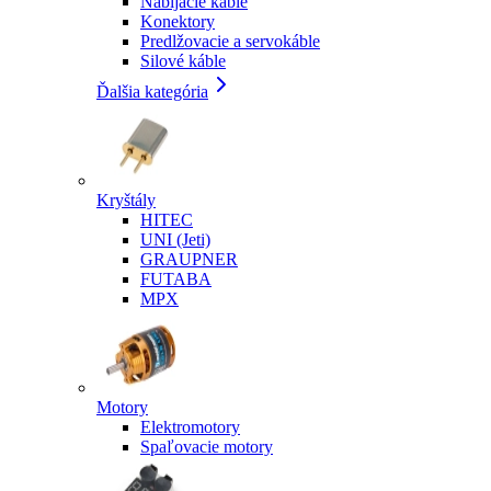
Nabíjacie káble
Konektory
Predlžovacie a servokáble
Silové káble
Ďalšia kategória
Kryštály
HITEC
UNI (Jeti)
GRAUPNER
FUTABA
MPX
Motory
Elektromotory
Spaľovacie motory