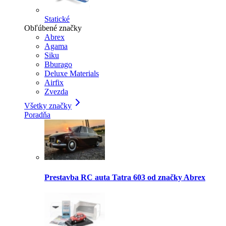
Statické
Obľúbené značky
Abrex
Agama
Siku
Bburago
Deluxe Materials
Airfix
Zvezda
Všetky značky
Poradňa
Prestavba RC auta Tatra 603 od značky Abrex