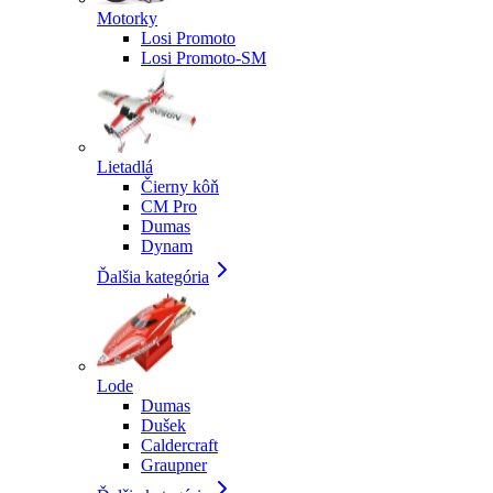
Motorky
Losi Promoto
Losi Promoto-SM
Lietadlá
Čierny kôň
CM Pro
Dumas
Dynam
Ďalšia kategória
Lode
Dumas
Dušek
Caldercraft
Graupner