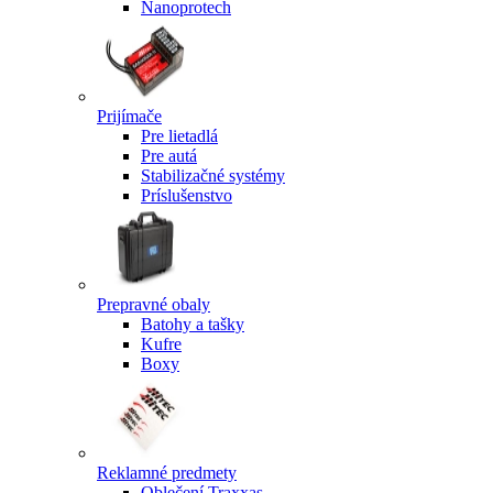
Nanoprotech
Prijímače
Pre lietadlá
Pre autá
Stabilizačné systémy
Príslušenstvo
Prepravné obaly
Batohy a tašky
Kufre
Boxy
Reklamné predmety
Oblečení Traxxas