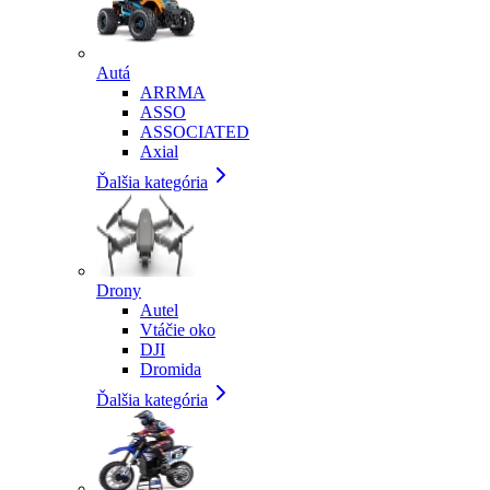
Autá
ARRMA
ASSO
ASSOCIATED
Axial
Ďalšia kategória
Drony
Autel
Vtáčie oko
DJI
Dromida
Ďalšia kategória