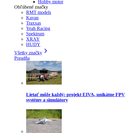
Hobby motor
Obľúbené značky
RMT models
Kavan
Traxxas
Yeah Racing
Spektrum
XRAY
HUDY
Všetky značky
Poradňa
Lietať môže každý: projekt EIVA, unikátne FPV
systémy a simulátory