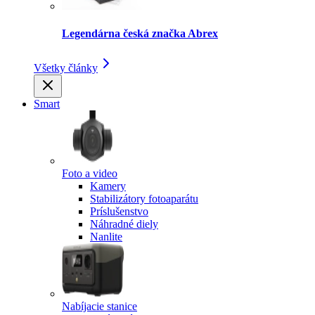
Legendárna česká značka Abrex
Všetky články
Smart
Foto a video
Kamery
Stabilizátory fotoaparátu
Príslušenstvo
Náhradné diely
Nanlite
Nabíjacie stanice