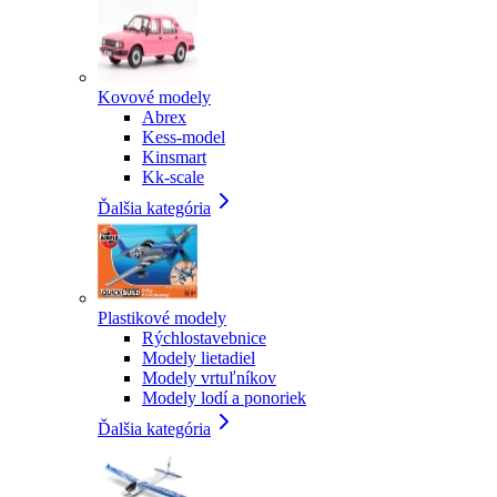
Kovové modely
Abrex
Kess-model
Kinsmart
Kk-scale
Ďalšia kategória
Plastikové modely
Rýchlostavebnice
Modely lietadiel
Modely vrtuľníkov
Modely lodí a ponoriek
Ďalšia kategória