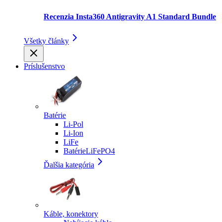
Recenzia Insta360 Antigravity A1 Standard Bundle
Všetky články
Príslušenstvo
Batérie
Li-Pol
Li-Ion
LiFe
BatérieLiFePO4
Ďalšia kategória
Káble, konektory