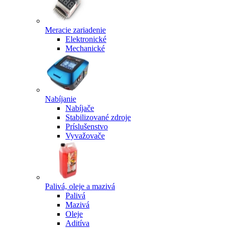
Meracie zariadenie
Elektronické
Mechanické
Nabíjanie
Nabíjače
Stabilizované zdroje
Príslušenstvo
Vyvažovače
Palivá, oleje a mazivá
Palivá
Mazivá
Oleje
Aditíva