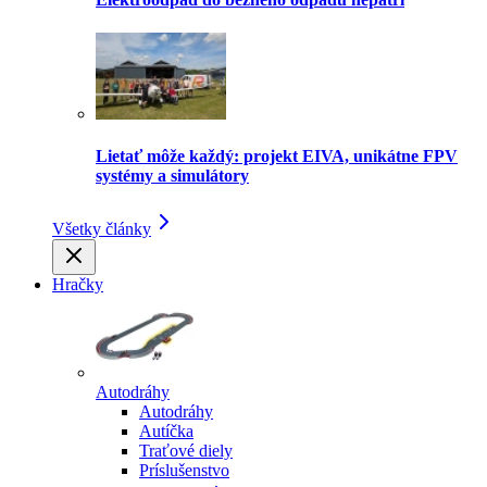
Lietať môže každý: projekt EIVA, unikátne FPV
systémy a simulátory
Všetky články
Hračky
Autodráhy
Autodráhy
Autíčka
Traťové diely
Príslušenstvo