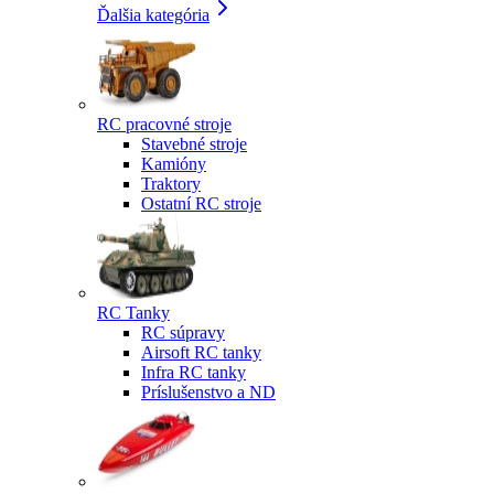
Ďalšia kategória
RC pracovné stroje
Stavebné stroje
Kamióny
Traktory
Ostatní RC stroje
RC Tanky
RC súpravy
Airsoft RC tanky
Infra RC tanky
Príslušenstvo a ND