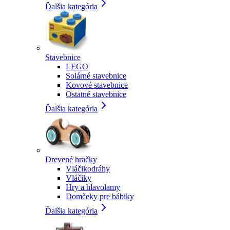
Ďalšia kategória
Stavebnice
LEGO
Solárné stavebnice
Kovové stavebnice
Ostatné stavebnice
Ďalšia kategória
Drevené hračky
Vláčikodráhy
Vláčiky
Hry a hlavolamy
Domčeky pre bábiky
Ďalšia kategória