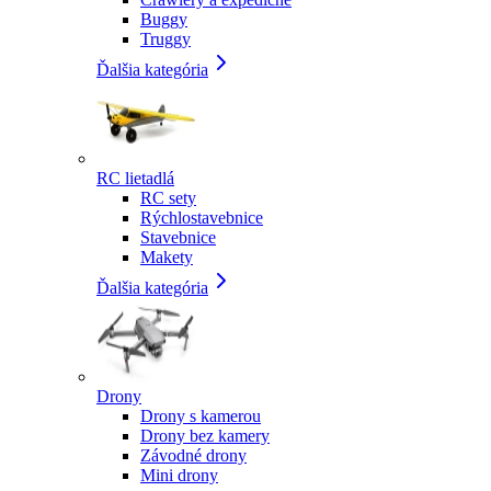
Buggy
Truggy
Ďalšia kategória
RC lietadlá
RC sety
Rýchlostavebnice
Stavebnice
Makety
Ďalšia kategória
Drony
Drony s kamerou
Drony bez kamery
Závodné drony
Mini drony