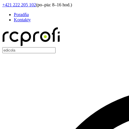
+421 222 205 102
(
po–pia: 8–16 hod.
)
Poradňa
Kontakty