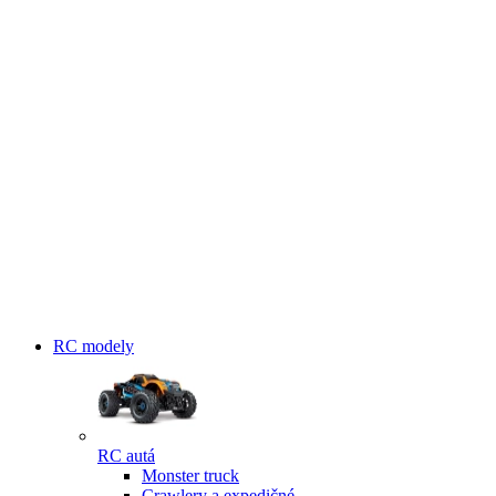
RC modely
RC autá
Monster truck
Crawlery a expedičné