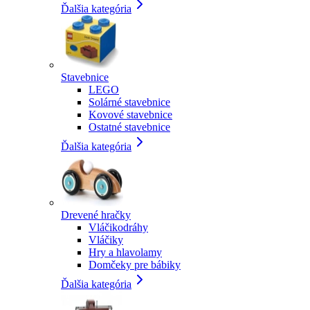
Ďalšia kategória
Stavebnice
LEGO
Solárné stavebnice
Kovové stavebnice
Ostatné stavebnice
Ďalšia kategória
Drevené hračky
Vláčikodráhy
Vláčiky
Hry a hlavolamy
Domčeky pre bábiky
Ďalšia kategória