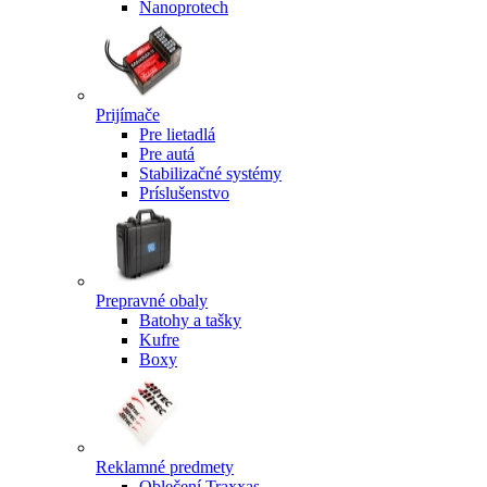
Nanoprotech
Prijímače
Pre lietadlá
Pre autá
Stabilizačné systémy
Príslušenstvo
Prepravné obaly
Batohy a tašky
Kufre
Boxy
Reklamné predmety
Oblečení Traxxas