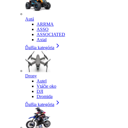
Autá
ARRMA
ASSO
ASSOCIATED
Axial
Ďalšia kategória
Drony
Autel
Vtáčie oko
DJI
Dromida
Ďalšia kategória