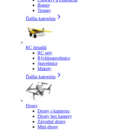
Buggy
Truggy
Ďalšia kategória
RC lietadlá
RC sety
Rýchlostavebnice
Stavebnice
Makety
Ďalšia kategória
Drony
Drony s kamerou
Drony bez kamery
Závodné drony
Mini drony