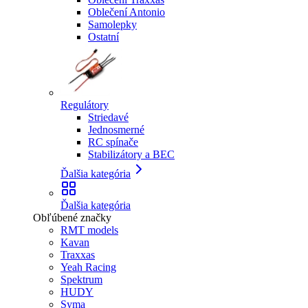
Oblečení Antonio
Samolepky
Ostatní
Regulátory
Striedavé
Jednosmerné
RC spínače
Stabilizátory a BEC
Ďalšia kategória
Ďalšia kategória
Obľúbené značky
RMT models
Kavan
Traxxas
Yeah Racing
Spektrum
HUDY
Syma