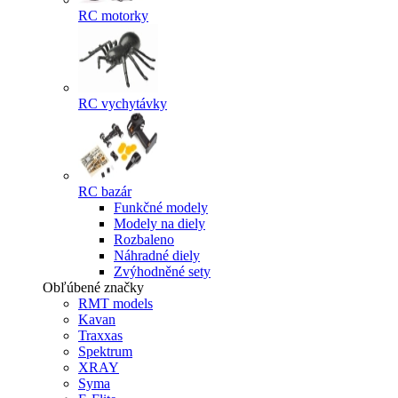
RC motorky
RC vychytávky
RC bazár
Funkčné modely
Modely na diely
Rozbaleno
Náhradné diely
Zvýhodněné sety
Obľúbené značky
RMT models
Kavan
Traxxas
Spektrum
XRAY
Syma