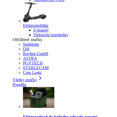
Elektromobilita
E-boardy
Elektrické kolobežky
Obľúbené značky
Spektrum
DJI
Rayline GmbH
ASTRA
PGYTECH
STABLECAM
Case Logic
Všetky značky
Poradňa
Elektroodpad do bežného odpadu nepatrí