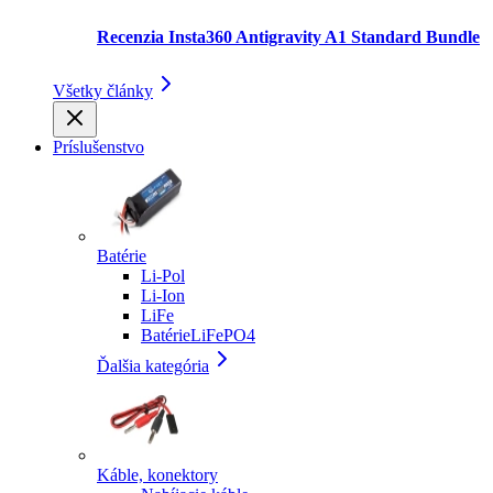
Recenzia Insta360 Antigravity A1 Standard Bundle
Všetky články
Príslušenstvo
Batérie
Li-Pol
Li-Ion
LiFe
BatérieLiFePO4
Ďalšia kategória
Káble, konektory