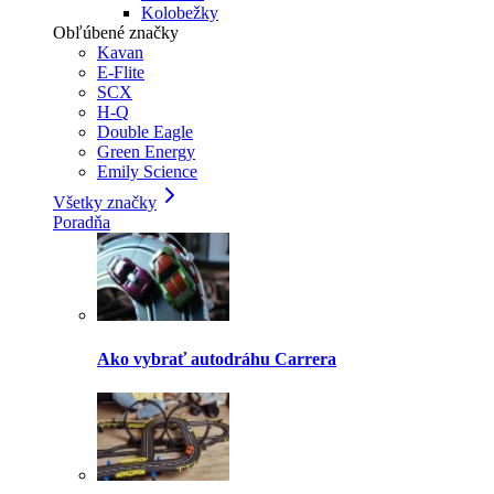
Kolobežky
Obľúbené značky
Kavan
E-Flite
SCX
H-Q
Double Eagle
Green Energy
Emily Science
Všetky značky
Poradňa
Ako vybrať autodráhu Carrera