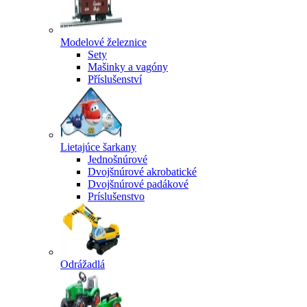
Modelové železnice
Sety
Mašinky a vagóny
Příslušenství
Lietajúce šarkany
Jednošnúrové
Dvojšnúrové akrobatické
Dvojšnúrové padákové
Príslušenstvo
Odrážadlá