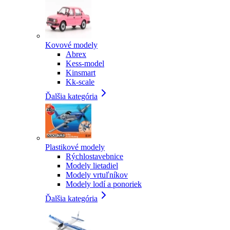
Kovové modely
Abrex
Kess-model
Kinsmart
Kk-scale
Ďalšia kategória
Plastikové modely
Rýchlostavebnice
Modely lietadiel
Modely vrtuľníkov
Modely lodí a ponoriek
Ďalšia kategória