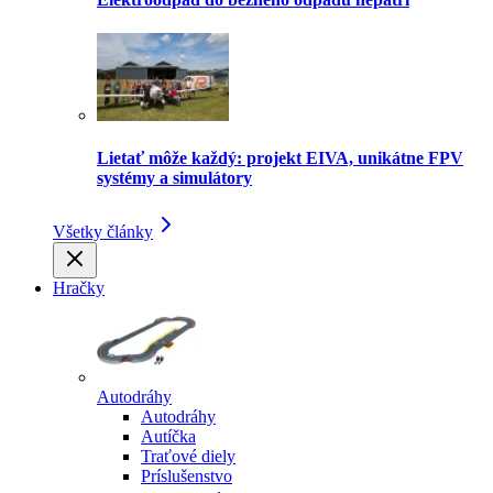
Lietať môže každý: projekt EIVA, unikátne FPV
systémy a simulátory
Všetky články
Hračky
Autodráhy
Autodráhy
Autíčka
Traťové diely
Príslušenstvo