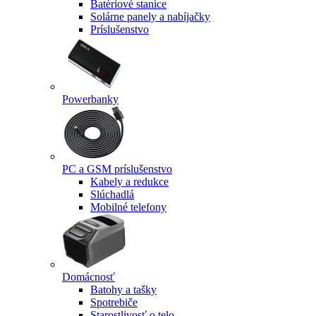
Batériové stanice
Solárne panely a nabíjačky
Príslušenstvo
Powerbanky
PC a GSM príslušenstvo
Kabely a redukce
Slúchadlá
Mobilné telefony
Domácnosť
Batohy a tašky
Spotrebiče
Starostlivosť o telo