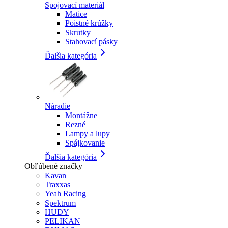
Spojovací materiál
Matice
Poistné krúžky
Skrutky
Stahovací pásky
Ďalšia kategória
Náradie
Montážne
Rezné
Lampy a lupy
Spájkovanie
Ďalšia kategória
Obľúbené značky
Kavan
Traxxas
Yeah Racing
Spektrum
HUDY
PELIKAN