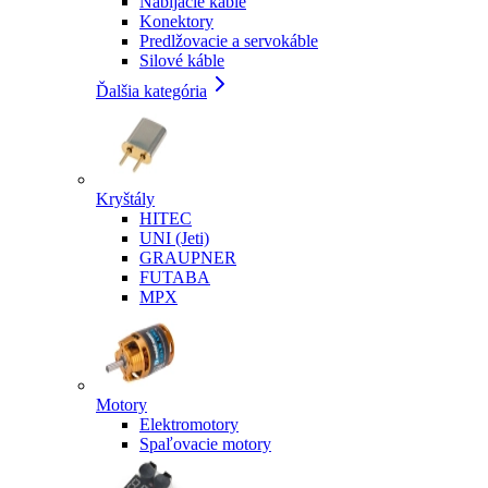
Nabíjacie káble
Konektory
Predlžovacie a servokáble
Silové káble
Ďalšia kategória
Kryštály
HITEC
UNI (Jeti)
GRAUPNER
FUTABA
MPX
Motory
Elektromotory
Spaľovacie motory