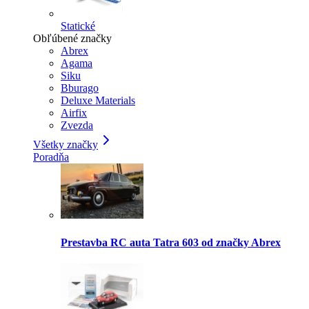
Statické
Obľúbené značky
Abrex
Agama
Siku
Bburago
Deluxe Materials
Airfix
Zvezda
Všetky značky
Poradňa
Prestavba RC auta Tatra 603 od značky Abrex