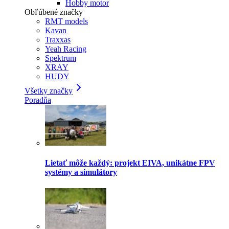
Hobby motor
Obľúbené značky
RMT models
Kavan
Traxxas
Yeah Racing
Spektrum
XRAY
HUDY
Všetky značky
Poradňa
Lietať môže každý: projekt EIVA, unikátne FPV
systémy a simulátory