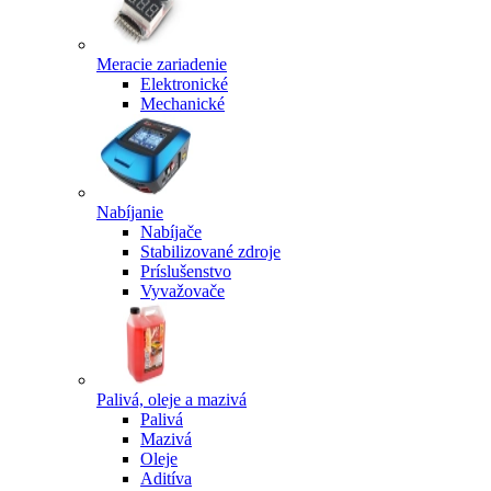
Meracie zariadenie
Elektronické
Mechanické
Nabíjanie
Nabíjače
Stabilizované zdroje
Príslušenstvo
Vyvažovače
Palivá, oleje a mazivá
Palivá
Mazivá
Oleje
Aditíva