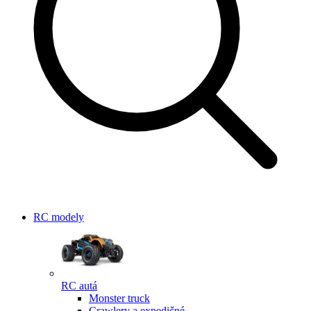
RC modely
RC autá
Monster truck
Crawlery a expedičné