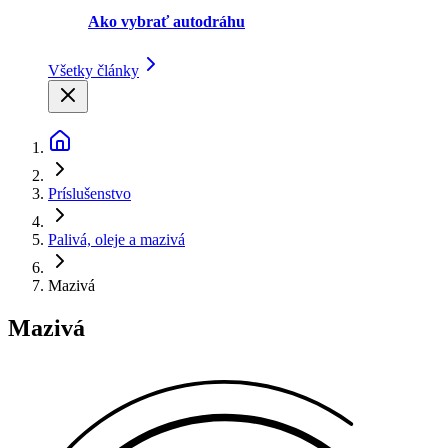
Ako vybrať autodráhu
Všetky články
Príslušenstvo
Palivá, oleje a mazivá
Mazivá
Mazivá