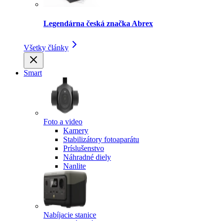
Legendárna česká značka Abrex
Všetky články
Smart
Foto a video
Kamery
Stabilizátory fotoaparátu
Príslušenstvo
Náhradné diely
Nanlite
Nabíjacie stanice