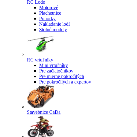
RC Lode
Motorové
Plachetnice
Ponorky
Nakladanie lodí
Stolné modely
RC vrtuľníky
Mini vrtuľníky
Pre začiatočníkov
Pre mierne pokročilých
Pre pokročilých a expertov
Stavebnice CaDa