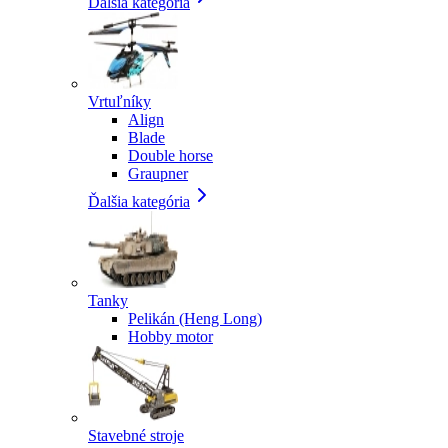
Ďalšia kategória
Vrtuľníky
Align
Blade
Double horse
Graupner
Ďalšia kategória
Tanky
Pelikán (Heng Long)
Hobby motor
Stavebné stroje