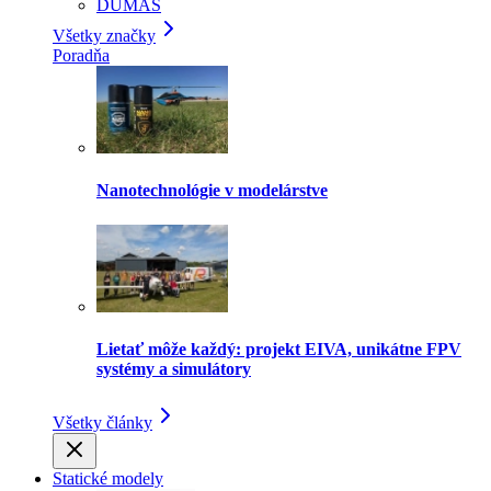
DUMAS
Všetky značky
Poradňa
Nanotechnológie v modelárstve
Lietať môže každý: projekt EIVA, unikátne FPV
systémy a simulátory
Všetky články
Statické modely