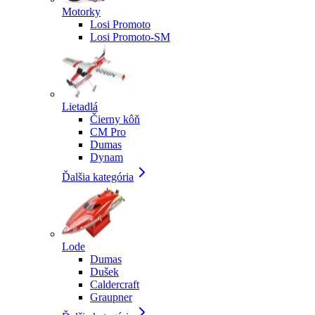
Motorky
Losi Promoto
Losi Promoto-SM
Lietadlá
Čierny kôň
CM Pro
Dumas
Dynam
Ďalšia kategória
Lode
Dumas
Dušek
Caldercraft
Graupner