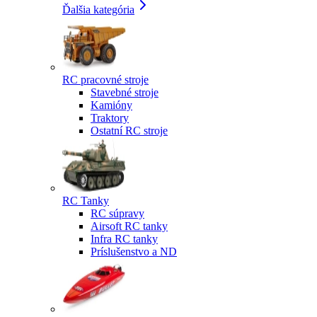
Ďalšia kategória
RC pracovné stroje
Stavebné stroje
Kamióny
Traktory
Ostatní RC stroje
RC Tanky
RC súpravy
Airsoft RC tanky
Infra RC tanky
Príslušenstvo a ND