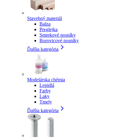
Stavebný materiál
Balza
Preglejka
Smrekové nosníky
Borovicové nosníky
Ďalšia kategória
Modelárska chémia
Lepidlá
Farby
Laky
Tmely
Ďalšia kategória