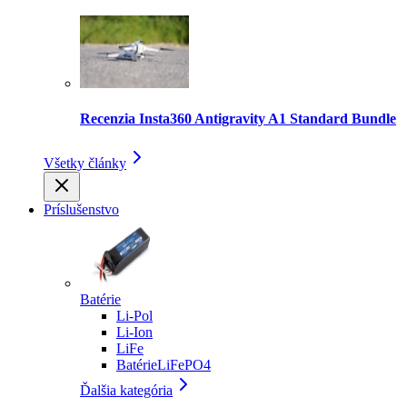
Recenzia Insta360 Antigravity A1 Standard Bundle
Všetky články
Príslušenstvo
Batérie
Li-Pol
Li-Ion
LiFe
BatérieLiFePO4
Ďalšia kategória