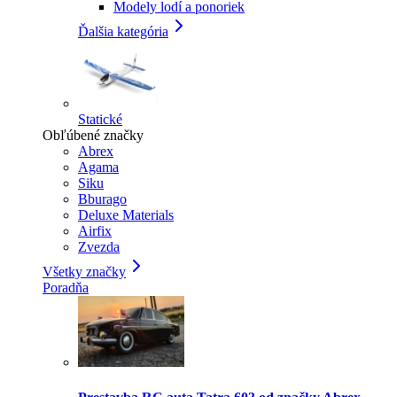
Modely lodí a ponoriek
Ďalšia kategória
Statické
Obľúbené značky
Abrex
Agama
Siku
Bburago
Deluxe Materials
Airfix
Zvezda
Všetky značky
Poradňa