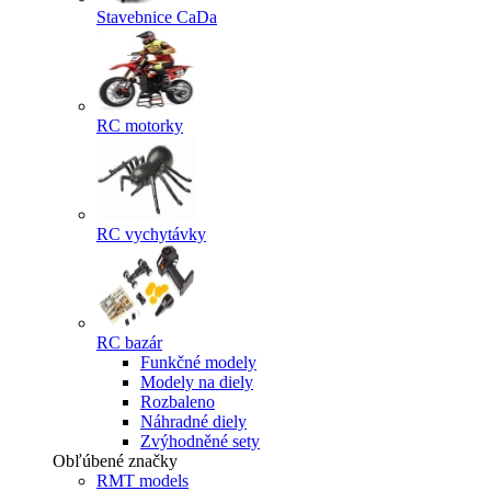
Stavebnice CaDa
RC motorky
RC vychytávky
RC bazár
Funkčné modely
Modely na diely
Rozbaleno
Náhradné diely
Zvýhodněné sety
Obľúbené značky
RMT models