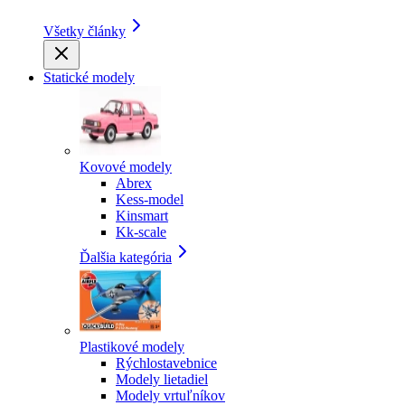
Všetky články
Statické modely
Kovové modely
Abrex
Kess-model
Kinsmart
Kk-scale
Ďalšia kategória
Plastikové modely
Rýchlostavebnice
Modely lietadiel
Modely vrtuľníkov