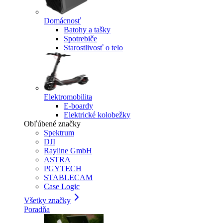
Domácnosť
Batohy a tašky
Spotrebiče
Starostlivosť o telo
Elektromobilita
E-boardy
Elektrické kolobežky
Obľúbené značky
Spektrum
DJI
Rayline GmbH
ASTRA
PGYTECH
STABLECAM
Case Logic
Všetky značky
Poradňa