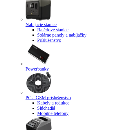
Nabíjacie stanice
Batériové stanice
Solárne panely a nabíjačky
Príslušenstvo
Powerbanky
PC a GSM príslušenstvo
Kabely a redukce
Slúchadlá
Mobilné telefony