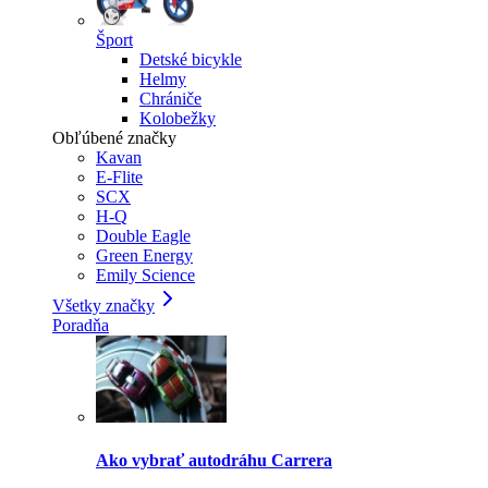
Šport
Detské bicykle
Helmy
Chrániče
Kolobežky
Obľúbené značky
Kavan
E-Flite
SCX
H-Q
Double Eagle
Green Energy
Emily Science
Všetky značky
Poradňa
Ako vybrať autodráhu Carrera