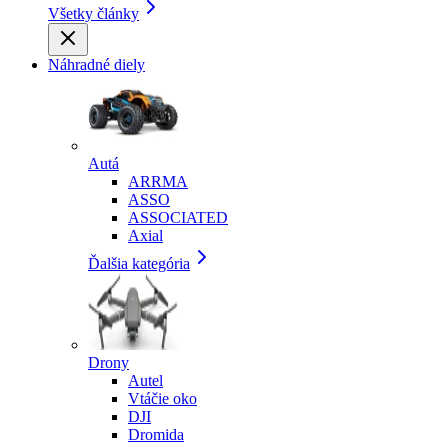
Všetky články
Náhradné diely
Autá
ARRMA
ASSO
ASSOCIATED
Axial
Ďalšia kategória
Drony
Autel
Vtáčie oko
DJI
Dromida