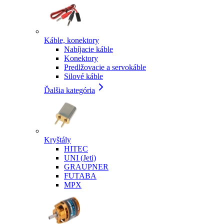
Káble, konektory
Nabíjacie káble
Konektory
Predlžovacie a servokáble
Silové káble
Ďalšia kategória
Kryštály
HITEC
UNI (Jeti)
GRAUPNER
FUTABA
MPX