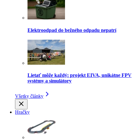
Elektroodpad do bežného odpadu nepatrí
Lietať môže každý: projekt EIVA, unikátne FPV
systémy a simulátory
Všetky články
Hračky