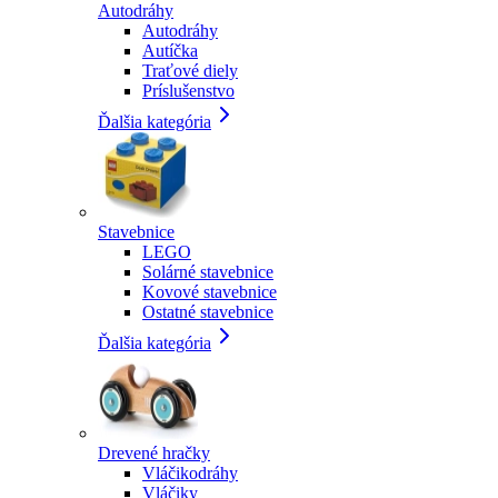
Autodráhy
Autodráhy
Autíčka
Traťové diely
Príslušenstvo
Ďalšia kategória
Stavebnice
LEGO
Solárné stavebnice
Kovové stavebnice
Ostatné stavebnice
Ďalšia kategória
Drevené hračky
Vláčikodráhy
Vláčiky