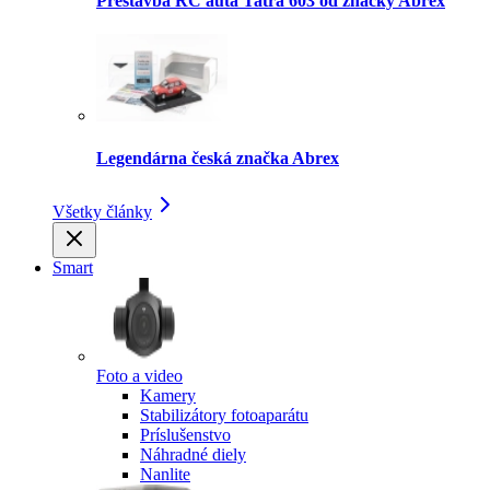
Prestavba RC auta Tatra 603 od značky Abrex
Legendárna česká značka Abrex
Všetky články
Smart
Foto a video
Kamery
Stabilizátory fotoaparátu
Príslušenstvo
Náhradné diely
Nanlite