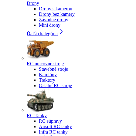
Drony
Drony s kamerou
Drony bez kamery
Závodné drony
Mini drony
Ďalšia kategória
RC pracovné stroje
Stavebné stroje
Kamióny
Traktory
Ostatní RC stroje
RC Tanky
RC súpravy
Airsoft RC tanky
Infra RC tanky