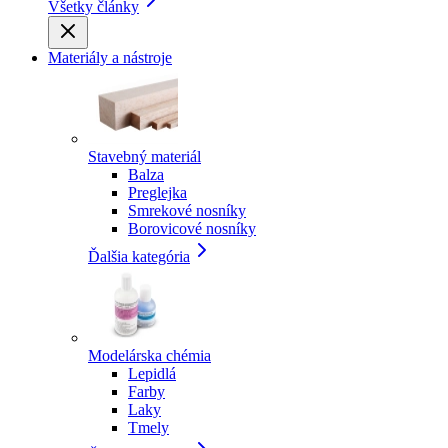
Všetky články
Materiály a nástroje
Stavebný materiál
Balza
Preglejka
Smrekové nosníky
Borovicové nosníky
Ďalšia kategória
Modelárska chémia
Lepidlá
Farby
Laky
Tmely