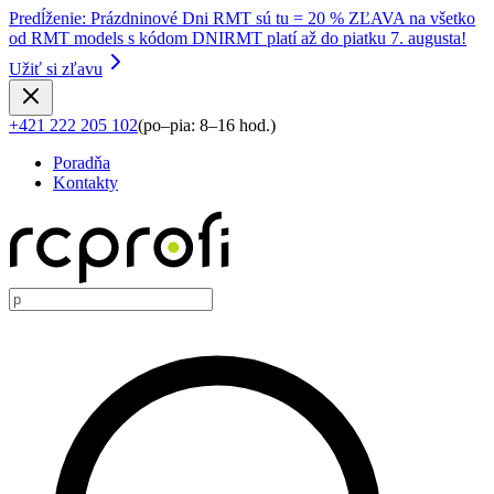
Predĺženie
:
Prázdninové Dni RMT sú tu = 20 % ZĽAVA na všetko
od RMT models s kódom DNIRMT platí až do piatku 7. augusta!
Užiť si zľavu
+421 222 205 102
(
po–pia: 8–16 hod.
)
Poradňa
Kontakty