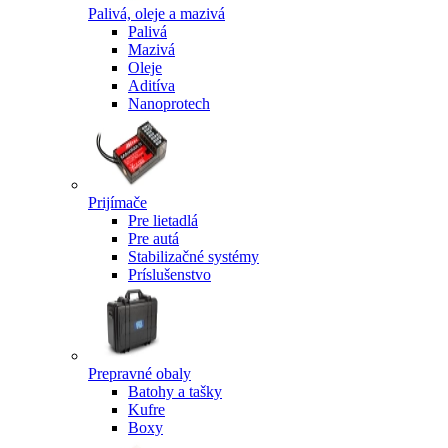
Palivá, oleje a mazivá
Palivá
Mazivá
Oleje
Aditíva
Nanoprotech
Prijímače
Pre lietadlá
Pre autá
Stabilizačné systémy
Príslušenstvo
Prepravné obaly
Batohy a tašky
Kufre
Boxy