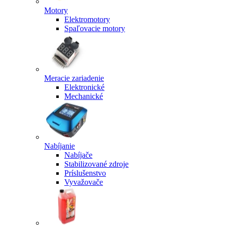
Motory
Elektromotory
Spaľovacie motory
Meracie zariadenie
Elektronické
Mechanické
Nabíjanie
Nabíjače
Stabilizované zdroje
Príslušenstvo
Vyvažovače