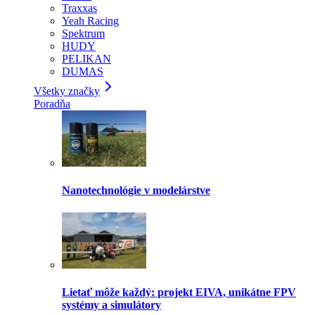
Traxxas
Yeah Racing
Spektrum
HUDY
PELIKAN
DUMAS
Všetky značky
Poradňa
Nanotechnológie v modelárstve
Lietať môže každý: projekt EIVA, unikátne FPV
systémy a simulátory