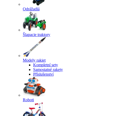
Odrážadlá
Šlapacie traktory
Modely rakiet
Kompletní sety
Samostatné rakety
Příslušenství
Roboti