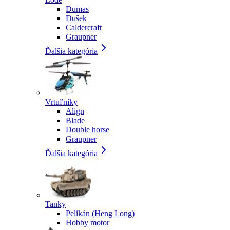
Dumas
Dušek
Caldercraft
Graupner
Ďalšia kategória
Vrtuľníky
Align
Blade
Double horse
Graupner
Ďalšia kategória
Tanky
Pelikán (Heng Long)
Hobby motor