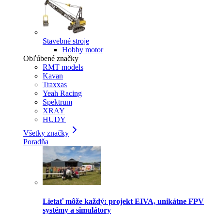
Stavebné stroje
Hobby motor
Obľúbené značky
RMT models
Kavan
Traxxas
Yeah Racing
Spektrum
XRAY
HUDY
Všetky značky
Poradňa
Lietať môže každý: projekt EIVA, unikátne FPV
systémy a simulátory