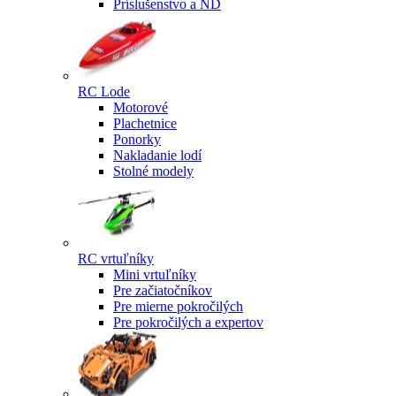
Príslušenstvo a ND
RC Lode
Motorové
Plachetnice
Ponorky
Nakladanie lodí
Stolné modely
RC vrtuľníky
Mini vrtuľníky
Pre začiatočníkov
Pre mierne pokročilých
Pre pokročilých a expertov