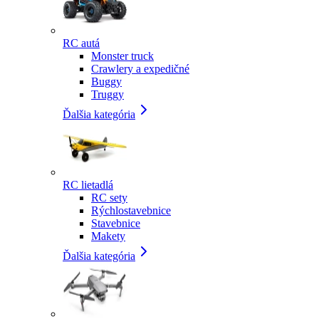
RC autá
Monster truck
Crawlery a expedičné
Buggy
Truggy
Ďalšia kategória
RC lietadlá
RC sety
Rýchlostavebnice
Stavebnice
Makety
Ďalšia kategória