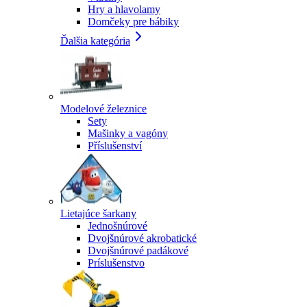
Hry a hlavolamy
Domčeky pre bábiky
Ďalšia kategória
Modelové železnice
Sety
Mašinky a vagóny
Příslušenství
Lietajúce šarkany
Jednošnúrové
Dvojšnúrové akrobatické
Dvojšnúrové padákové
Príslušenstvo