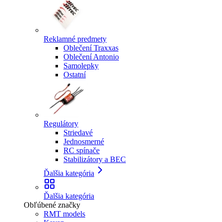
Reklamné predmety
Oblečení Traxxas
Oblečení Antonio
Samolepky
Ostatní
Regulátory
Striedavé
Jednosmerné
RC spínače
Stabilizátory a BEC
Ďalšia kategória
Ďalšia kategória
Obľúbené značky
RMT models