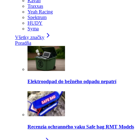
Kavan
Traxxas
Yeah Racing
Spektrum
HUDY
Syma
Všetky značky
Poradňa
Elektroodpad do bežného odpadu nepatrí
Recenzia ochranného vaku Safe bag RMT Models