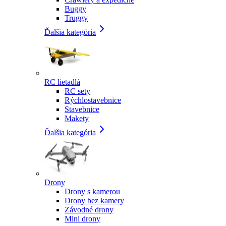
Buggy
Truggy
Ďalšia kategória
RC lietadlá
RC sety
Rýchlostavebnice
Stavebnice
Makety
Ďalšia kategória
Drony
Drony s kamerou
Drony bez kamery
Závodné drony
Mini drony