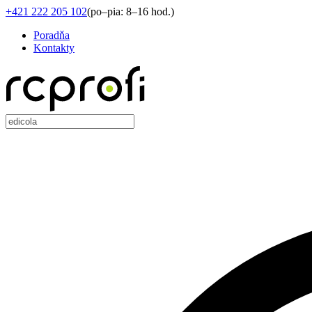
+421 222 205 102
(
po–pia: 8–16 hod.
)
Poradňa
Kontakty