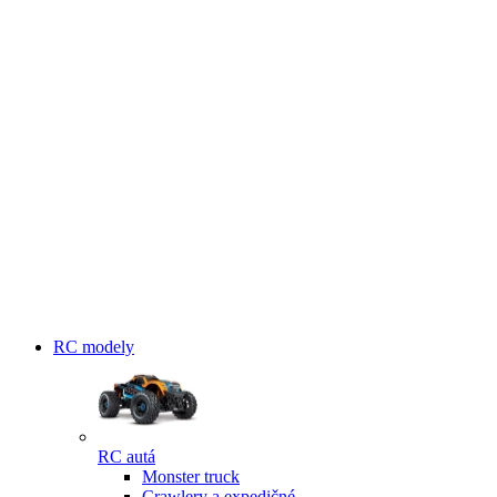
RC modely
RC autá
Monster truck
Crawlery a expedičné