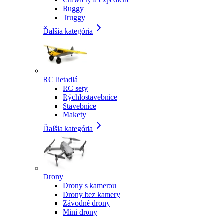
Buggy
Truggy
Ďalšia kategória
RC lietadlá
RC sety
Rýchlostavebnice
Stavebnice
Makety
Ďalšia kategória
Drony
Drony s kamerou
Drony bez kamery
Závodné drony
Mini drony