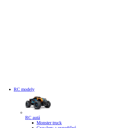
RC modely
RC autá
Monster truck
Crawlery a expedičné