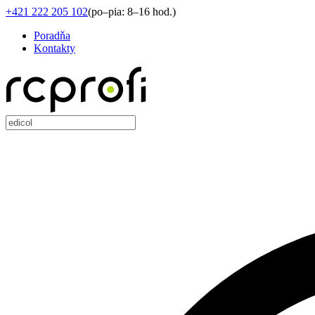
+421 222 205 102
(
po–pia: 8–16 hod.
)
Poradňa
Kontakty