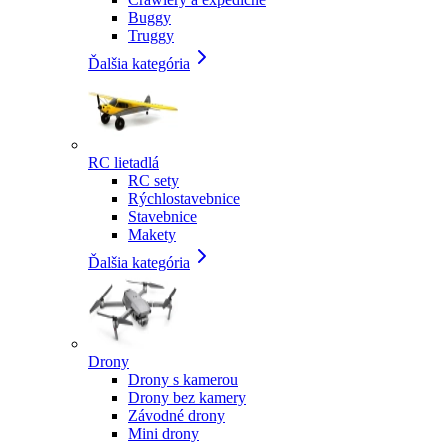
Buggy
Truggy
Ďalšia kategória
RC lietadlá
RC sety
Rýchlostavebnice
Stavebnice
Makety
Ďalšia kategória
Drony
Drony s kamerou
Drony bez kamery
Závodné drony
Mini drony