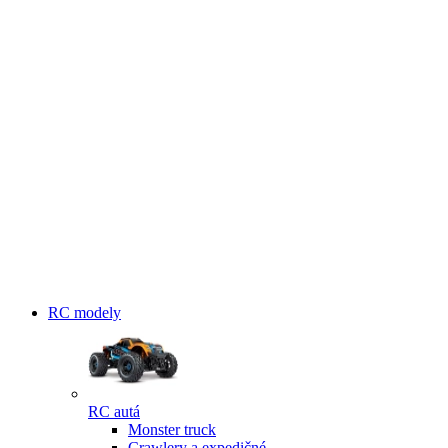
RC modely
RC autá
Monster truck
Crawlery a expedičné