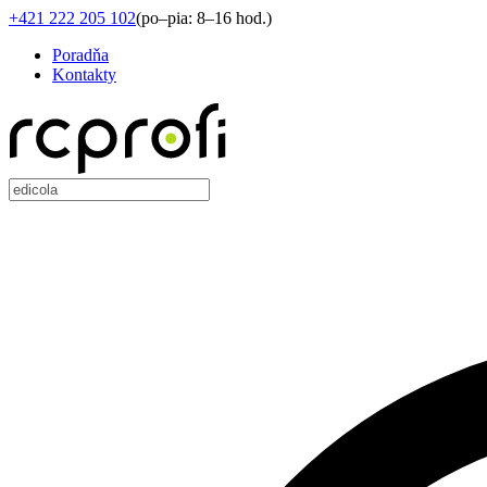
+421 222 205 102
(
po–pia: 8–16 hod.
)
Poradňa
Kontakty