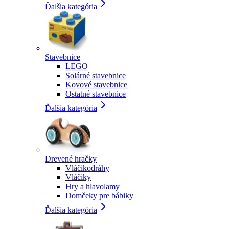
Ďalšia kategória
Stavebnice
LEGO
Solárné stavebnice
Kovové stavebnice
Ostatné stavebnice
Ďalšia kategória
Drevené hračky
Vláčikodráhy
Vláčiky
Hry a hlavolamy
Domčeky pre bábiky
Ďalšia kategória