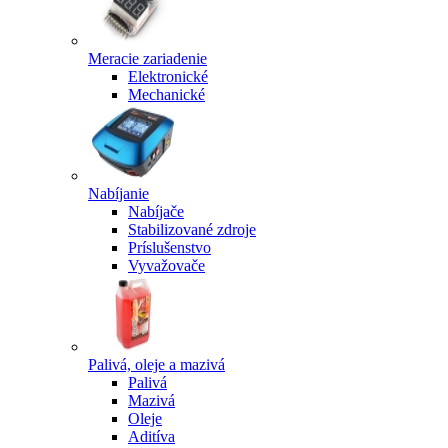
Meracie zariadenie
Elektronické
Mechanické
Nabíjanie
Nabíjače
Stabilizované zdroje
Príslušenstvo
Vyvažovače
Palivá, oleje a mazivá
Palivá
Mazivá
Oleje
Aditíva