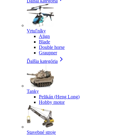
Ďalšia kategória
Vrtuľníky
Align
Blade
Double horse
Graupner
Ďalšia kategória
Tanky
Pelikán (Heng Long)
Hobby motor
Stavebné stroje