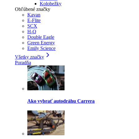
Kolobežky
Obľúbené značky
Kavan
E-Flite
SCX
H-Q
Double Eagle
Green Energy
Emily Science
Všetky značky
Poradňa
Ako vybrať autodráhu Carrera