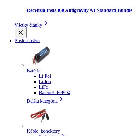
Recenzia Insta360 Antigravity A1 Standard Bundle
Všetky články
Príslušenstvo
Batérie
Li-Pol
Li-Ion
LiFe
BatérieLiFePO4
Ďalšia kategória
Káble, konektory