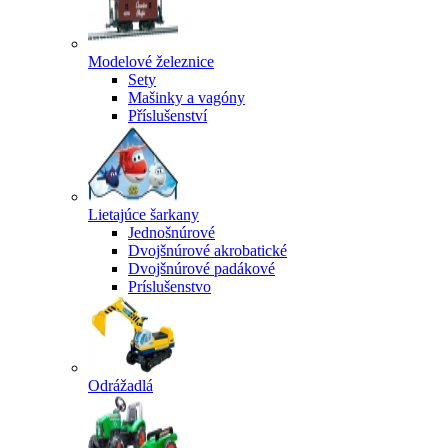
Modelové železnice
Sety
Mašinky a vagóny
Příslušenství
Lietajúce šarkany
Jednošnúrové
Dvojšnúrové akrobatické
Dvojšnúrové padákové
Príslušenstvo
Odrážadlá