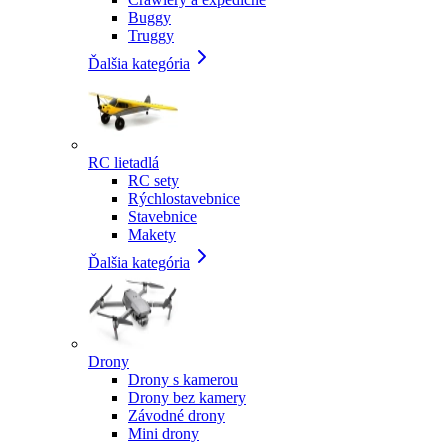
Buggy
Truggy
Ďalšia kategória
RC lietadlá
RC sety
Rýchlostavebnice
Stavebnice
Makety
Ďalšia kategória
Drony
Drony s kamerou
Drony bez kamery
Závodné drony
Mini drony