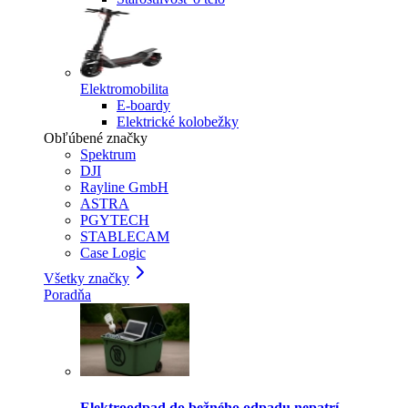
Elektromobilita
E-boardy
Elektrické kolobežky
Obľúbené značky
Spektrum
DJI
Rayline GmbH
ASTRA
PGYTECH
STABLECAM
Case Logic
Všetky značky
Poradňa
Elektroodpad do bežného odpadu nepatrí