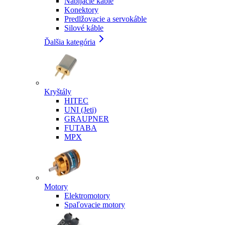
Nabíjacie káble
Konektory
Predlžovacie a servokáble
Silové káble
Ďalšia kategória
Kryštály
HITEC
UNI (Jeti)
GRAUPNER
FUTABA
MPX
Motory
Elektromotory
Spaľovacie motory