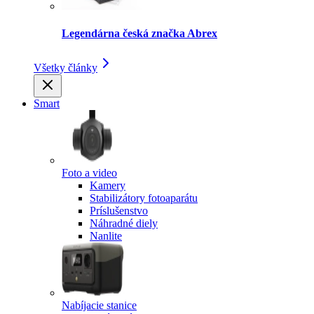
Legendárna česká značka Abrex
Všetky články
Smart
Foto a video
Kamery
Stabilizátory fotoaparátu
Príslušenstvo
Náhradné diely
Nanlite
Nabíjacie stanice