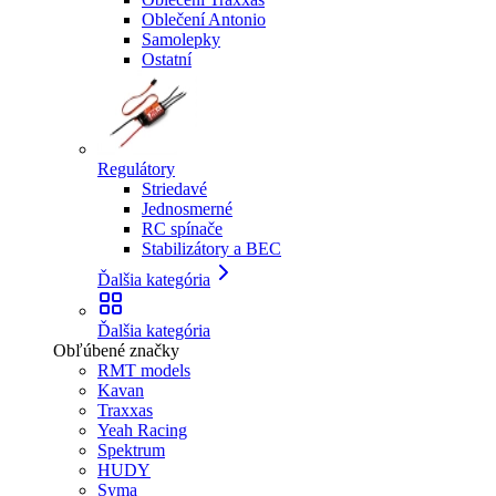
Oblečení Antonio
Samolepky
Ostatní
Regulátory
Striedavé
Jednosmerné
RC spínače
Stabilizátory a BEC
Ďalšia kategória
Ďalšia kategória
Obľúbené značky
RMT models
Kavan
Traxxas
Yeah Racing
Spektrum
HUDY
Syma