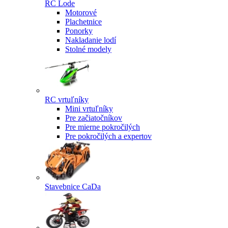
RC Lode
Motorové
Plachetnice
Ponorky
Nakladanie lodí
Stolné modely
RC vrtuľníky
Mini vrtuľníky
Pre začiatočníkov
Pre mierne pokročilých
Pre pokročilých a expertov
Stavebnice CaDa