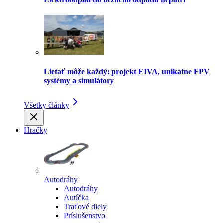
Lietať môže každý: projekt EIVA, unikátne FPV
systémy a simulátory
Všetky články
Hračky
Autodráhy
Autodráhy
Autíčka
Traťové diely
Príslušenstvo