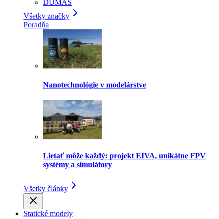
DUMAS
Všetky značky
Poradňa
Nanotechnológie v modelárstve
Lietať môže každý: projekt EIVA, unikátne FPV
systémy a simulátory
Všetky články
Statické modely