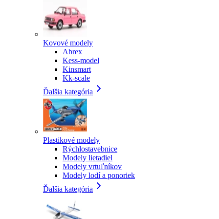
Kovové modely
Abrex
Kess-model
Kinsmart
Kk-scale
Ďalšia kategória
Plastikové modely
Rýchlostavebnice
Modely lietadiel
Modely vrtuľníkov
Modely lodí a ponoriek
Ďalšia kategória