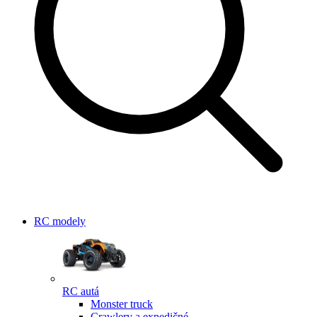
RC modely
RC autá
Monster truck
Crawlery a expedičné