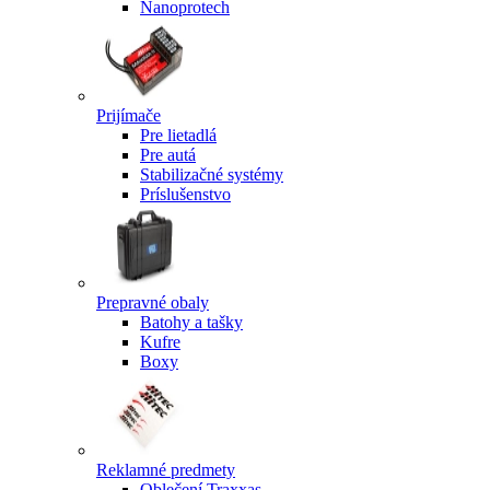
Nanoprotech
Prijímače
Pre lietadlá
Pre autá
Stabilizačné systémy
Príslušenstvo
Prepravné obaly
Batohy a tašky
Kufre
Boxy
Reklamné predmety
Oblečení Traxxas