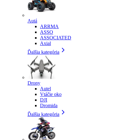
Autá
ARRMA
ASSO
ASSOCIATED
Axial
Ďalšia kategória
Drony
Autel
Vtáčie oko
DJI
Dromida
Ďalšia kategória