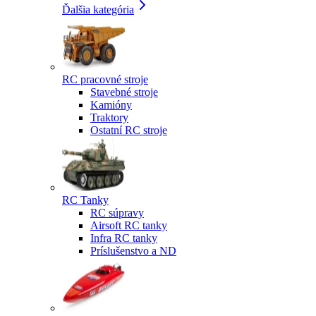
Ďalšia kategória
RC pracovné stroje
Stavebné stroje
Kamióny
Traktory
Ostatní RC stroje
RC Tanky
RC súpravy
Airsoft RC tanky
Infra RC tanky
Príslušenstvo a ND