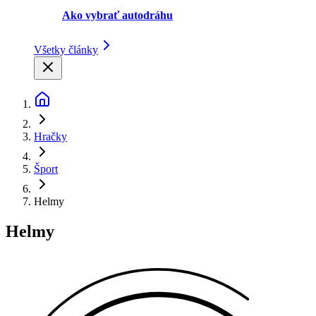
Ako vybrať autodráhu
Všetky články
Hračky
Šport
Helmy
Helmy