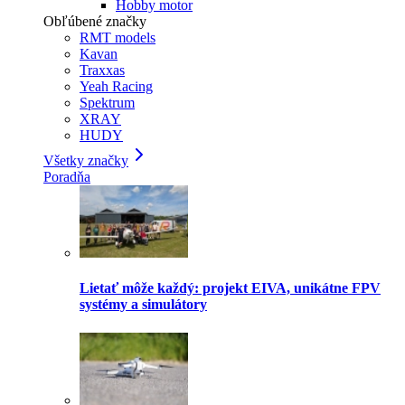
Hobby motor
Obľúbené značky
RMT models
Kavan
Traxxas
Yeah Racing
Spektrum
XRAY
HUDY
Všetky značky
Poradňa
Lietať môže každý: projekt EIVA, unikátne FPV
systémy a simulátory