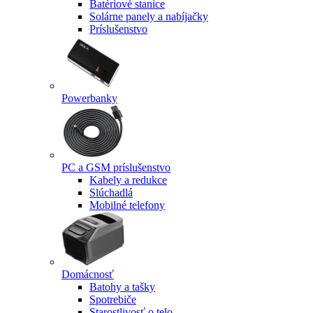
Batériové stanice
Solárne panely a nabíjačky
Príslušenstvo
Powerbanky
PC a GSM príslušenstvo
Kabely a redukce
Slúchadlá
Mobilné telefony
Domácnosť
Batohy a tašky
Spotrebiče
Starostlivosť o telo