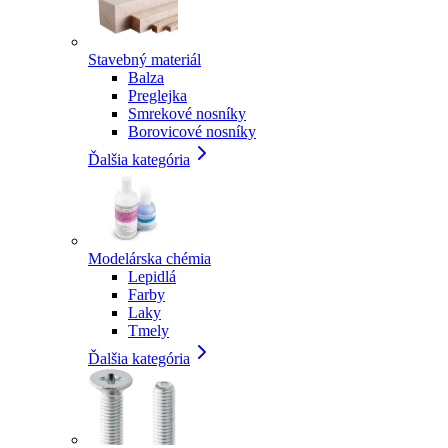
Stavebný materiál
Balza
Preglejka
Smrekové nosníky
Borovicové nosníky
Ďalšia kategória
Modelárska chémia
Lepidlá
Farby
Laky
Tmely
Ďalšia kategória