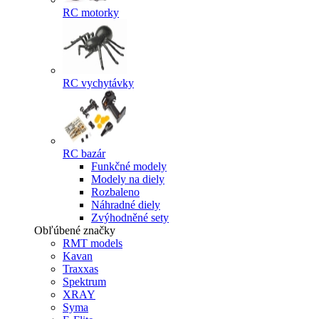
RC motorky
RC vychytávky
RC bazár
Funkčné modely
Modely na diely
Rozbaleno
Náhradné diely
Zvýhodněné sety
Obľúbené značky
RMT models
Kavan
Traxxas
Spektrum
XRAY
Syma