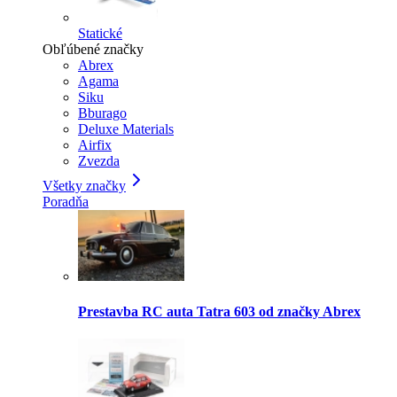
Statické
Obľúbené značky
Abrex
Agama
Siku
Bburago
Deluxe Materials
Airfix
Zvezda
Všetky značky
Poradňa
Prestavba RC auta Tatra 603 od značky Abrex