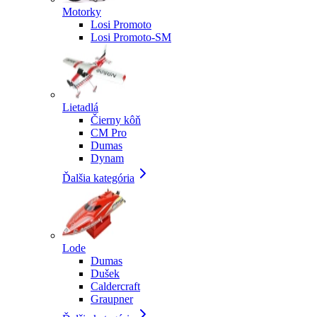
Motorky
Losi Promoto
Losi Promoto-SM
Lietadlá
Čierny kôň
CM Pro
Dumas
Dynam
Ďalšia kategória
Lode
Dumas
Dušek
Caldercraft
Graupner