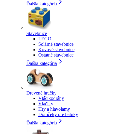
Ďalšia kategória
Stavebnice
LEGO
Solárné stavebnice
Kovové stavebnice
Ostatné stavebnice
Ďalšia kategória
Drevené hračky
Vláčikodráhy
Vláčiky
Hry a hlavolamy
Domčeky pre bábiky
Ďalšia kategória