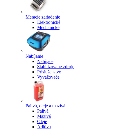
Meracie zariadenie
Elektronické
Mechanické
Nabíjanie
Nabíjače
Stabilizované zdroje
Príslušenstvo
Vyvažovače
Palivá, oleje a mazivá
Palivá
Mazivá
Oleje
Aditíva