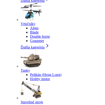
Ďalšia kategória
Vrtuľníky
Align
Blade
Double horse
Graupner
Ďalšia kategória
Tanky
Pelikán (Heng Long)
Hobby motor
Stavebné stroje