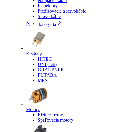
Nabíjacie káble
Konektory
Predlžovacie a servokáble
Silové káble
Ďalšia kategória
Kryštály
HITEC
UNI (Jeti)
GRAUPNER
FUTABA
MPX
Motory
Elektromotory
Spaľovacie motory