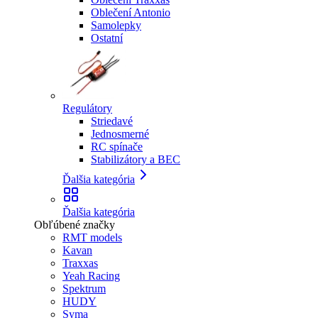
Oblečení Antonio
Samolepky
Ostatní
Regulátory
Striedavé
Jednosmerné
RC spínače
Stabilizátory a BEC
Ďalšia kategória
Ďalšia kategória
Obľúbené značky
RMT models
Kavan
Traxxas
Yeah Racing
Spektrum
HUDY
Syma