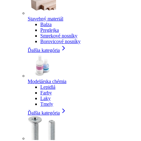
Stavebný materiál
Balza
Preglejka
Smrekové nosníky
Borovicové nosníky
Ďalšia kategória
Modelárska chémia
Lepidlá
Farby
Laky
Tmely
Ďalšia kategória