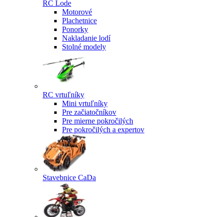
RC Lode
Motorové
Plachetnice
Ponorky
Nakladanie lodí
Stolné modely
RC vrtuľníky
Mini vrtuľníky
Pre začiatočníkov
Pre mierne pokročilých
Pre pokročilých a expertov
Stavebnice CaDa