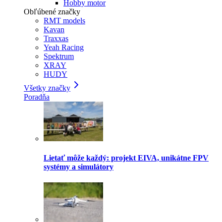
Hobby motor
Obľúbené značky
RMT models
Kavan
Traxxas
Yeah Racing
Spektrum
XRAY
HUDY
Všetky značky
Poradňa
Lietať môže každý: projekt EIVA, unikátne FPV
systémy a simulátory