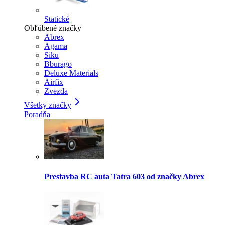
Statické
Obľúbené značky
Abrex
Agama
Siku
Bburago
Deluxe Materials
Airfix
Zvezda
Všetky značky
Poradňa
Prestavba RC auta Tatra 603 od značky Abrex