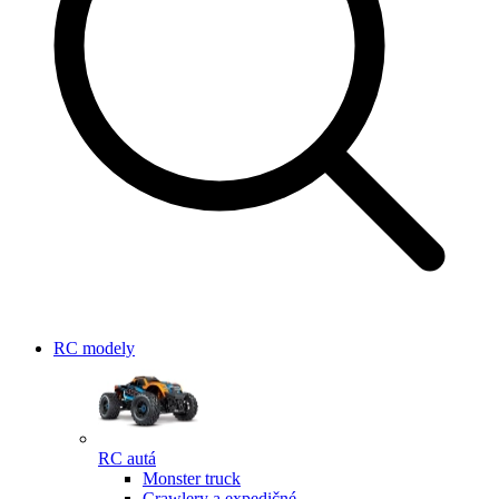
RC modely
RC autá
Monster truck
Crawlery a expedičné