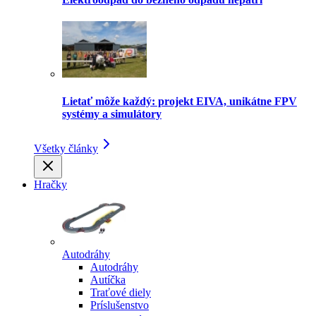
Lietať môže každý: projekt EIVA, unikátne FPV
systémy a simulátory
Všetky články
Hračky
Autodráhy
Autodráhy
Autíčka
Traťové diely
Príslušenstvo