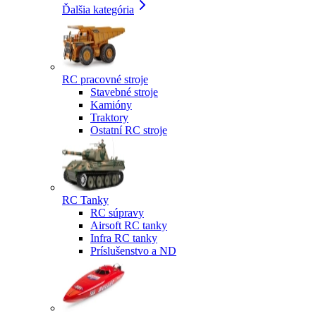
Ďalšia kategória
RC pracovné stroje
Stavebné stroje
Kamióny
Traktory
Ostatní RC stroje
RC Tanky
RC súpravy
Airsoft RC tanky
Infra RC tanky
Príslušenstvo a ND