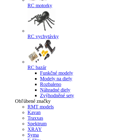
RC motorky
RC vychytávky
RC bazár
Funkčné modely
Modely na diely
Rozbaleno
Náhradné diely
Zvýhodněné sety
Obľúbené značky
RMT models
Kavan
Traxxas
Spektrum
XRAY
Syma