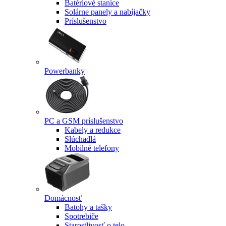
Batériové stanice
Solárne panely a nabíjačky
Príslušenstvo
Powerbanky
PC a GSM príslušenstvo
Kabely a redukce
Slúchadlá
Mobilné telefony
Domácnosť
Batohy a tašky
Spotrebiče
Starostlivosť o telo