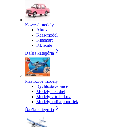
Kovové modely
Abrex
Kess-model
Kinsmart
Kk-scale
Ďalšia kategória
Plastikové modely
Rýchlostavebnice
Modely lietadiel
Modely vrtuľníkov
Modely lodí a ponoriek
Ďalšia kategória