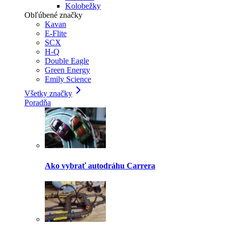
Kolobežky
Obľúbené značky
Kavan
E-Flite
SCX
H-Q
Double Eagle
Green Energy
Emily Science
Všetky značky
Poradňa
Ako vybrať autodráhu Carrera