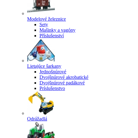
Modelové železnice
Sety
Mašinky a vagóny
Příslušenství
Lietajúce šarkany
Jednošnúrové
Dvojšnúrové akrobatické
Dvojšnúrové padákové
Príslušenstvo
Odrážadlá