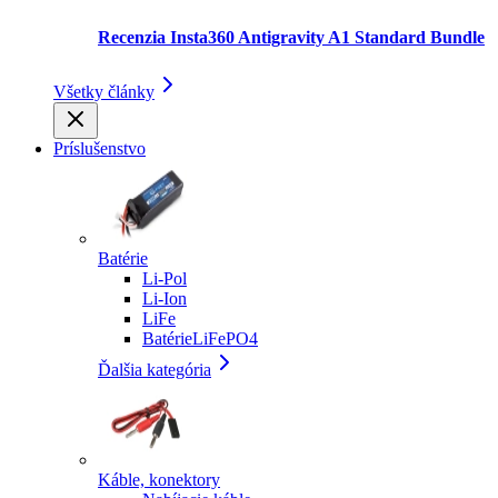
Recenzia Insta360 Antigravity A1 Standard Bundle
Všetky články
Príslušenstvo
Batérie
Li-Pol
Li-Ion
LiFe
BatérieLiFePO4
Ďalšia kategória
Káble, konektory