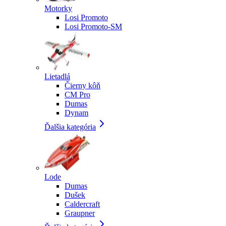
Motorky
Losi Promoto
Losi Promoto-SM
Lietadlá
Čierny kôň
CM Pro
Dumas
Dynam
Ďalšia kategória
Lode
Dumas
Dušek
Caldercraft
Graupner