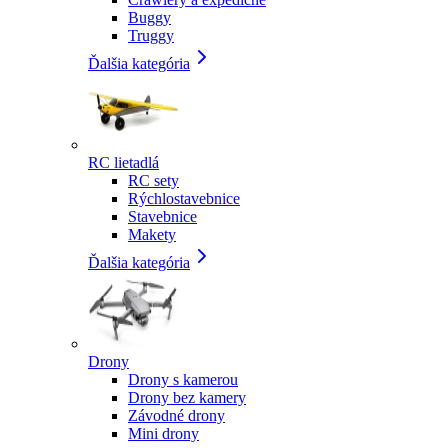
Buggy
Truggy
Ďalšia kategória
RC lietadlá
RC sety
Rýchlostavebnice
Stavebnice
Makety
Ďalšia kategória
Drony
Drony s kamerou
Drony bez kamery
Závodné drony
Mini drony