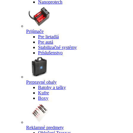
Nanoprotech
Prijímače
Pre lietadlá
Pre autá
Stabilizačné systémy
Príslušenstvo
Prepravné obaly
Batohy a tašky
Kufre
Boxy
Reklamné predmety
Oblečení Traxxas