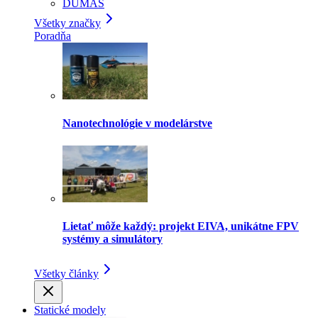
DUMAS
Všetky značky
Poradňa
Nanotechnológie v modelárstve
Lietať môže každý: projekt EIVA, unikátne FPV
systémy a simulátory
Všetky články
Statické modely