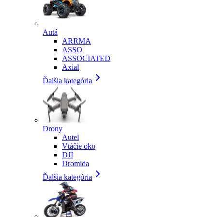
Autá
ARRMA
ASSO
ASSOCIATED
Axial
Ďalšia kategória
Drony
Autel
Vtáčie oko
DJI
Dromida
Ďalšia kategória