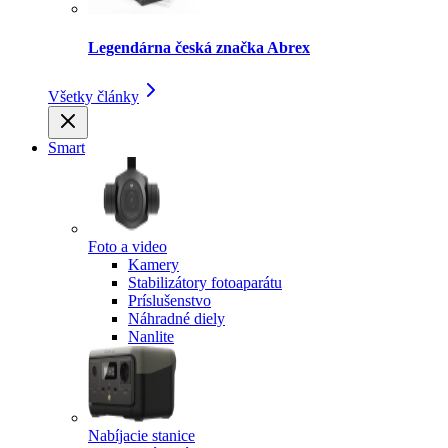
Legendárna česká značka Abrex
Všetky články
Smart
Foto a video
Kamery
Stabilizátory fotoaparátu
Príslušenstvo
Náhradné diely
Nanlite
Nabíjacie stanice