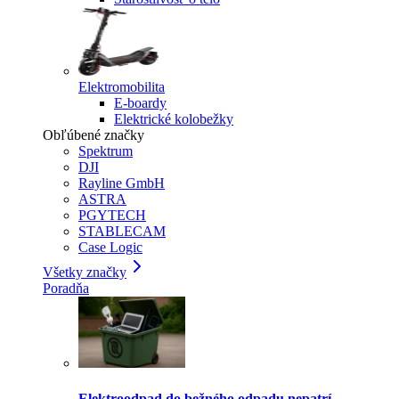
Elektromobilita
E-boardy
Elektrické kolobežky
Obľúbené značky
Spektrum
DJI
Rayline GmbH
ASTRA
PGYTECH
STABLECAM
Case Logic
Všetky značky
Poradňa
Elektroodpad do bežného odpadu nepatrí