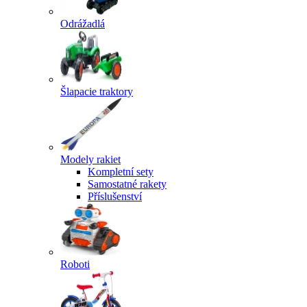
Odrážadlá
Šlapacie traktory
Modely rakiet
Kompletní sety
Samostatné rakety
Příslušenství
Roboti