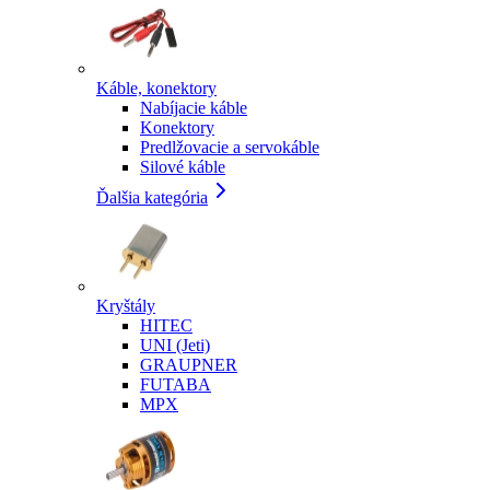
Káble, konektory
Nabíjacie káble
Konektory
Predlžovacie a servokáble
Silové káble
Ďalšia kategória
Kryštály
HITEC
UNI (Jeti)
GRAUPNER
FUTABA
MPX