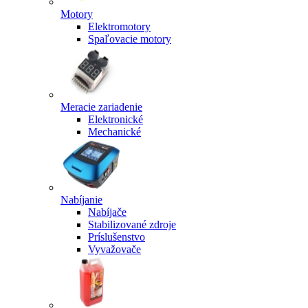
Motory
Elektromotory
Spaľovacie motory
Meracie zariadenie
Elektronické
Mechanické
Nabíjanie
Nabíjače
Stabilizované zdroje
Príslušenstvo
Vyvažovače