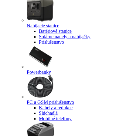
Nabíjacie stanice
Batériové stanice
Solárne panely a nabíjačky
Príslušenstvo
Powerbanky
PC a GSM príslušenstvo
Kabely a redukce
Slúchadlá
Mobilné telefony