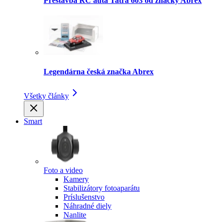
Prestavba RC auta Tatra 603 od značky Abrex
Legendárna česká značka Abrex
Všetky články
Smart
Foto a video
Kamery
Stabilizátory fotoaparátu
Príslušenstvo
Náhradné diely
Nanlite