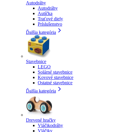
Autodráhy
Autodráhy
Autíčka
Traťové diely
Príslušenstvo
Ďalšia kategória
Stavebnice
LEGO
Solárné stavebnice
Kovové stavebnice
Ostatné stavebnice
Ďalšia kategória
Drevené hračky
Vláčikodráhy
Vláčiky