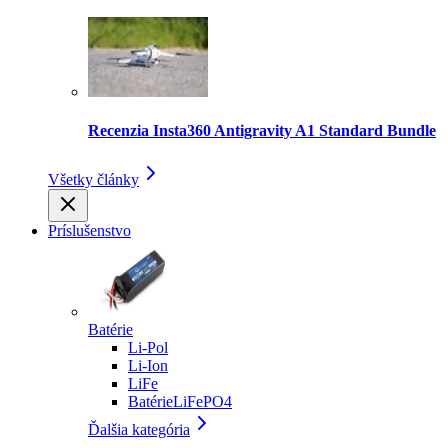
Recenzia Insta360 Antigravity A1 Standard Bundle
Všetky články
Príslušenstvo
Batérie
Li-Pol
Li-Ion
LiFe
BatérieLiFePO4
Ďalšia kategória