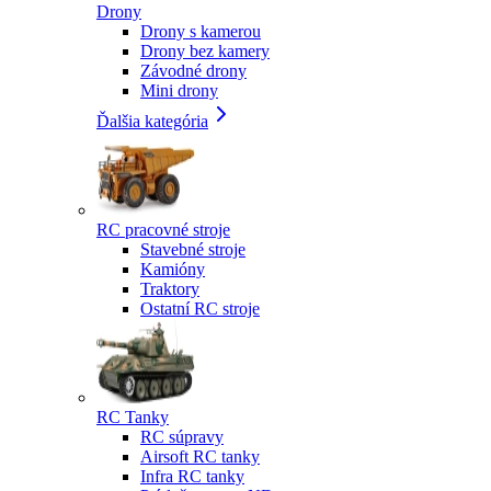
Drony
Drony s kamerou
Drony bez kamery
Závodné drony
Mini drony
Ďalšia kategória
RC pracovné stroje
Stavebné stroje
Kamióny
Traktory
Ostatní RC stroje
RC Tanky
RC súpravy
Airsoft RC tanky
Infra RC tanky