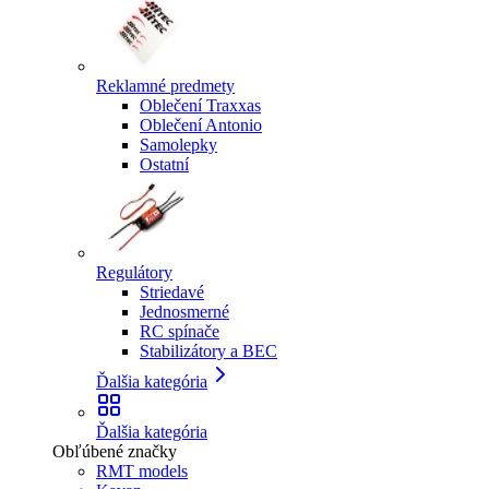
Reklamné predmety
Oblečení Traxxas
Oblečení Antonio
Samolepky
Ostatní
Regulátory
Striedavé
Jednosmerné
RC spínače
Stabilizátory a BEC
Ďalšia kategória
Ďalšia kategória
Obľúbené značky
RMT models