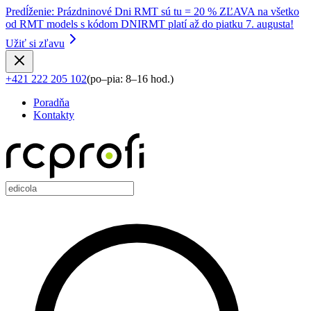
Predĺženie
:
Prázdninové Dni RMT sú tu = 20 % ZĽAVA na všetko
od RMT models s kódom DNIRMT platí až do piatku 7. augusta!
Užiť si zľavu
+421 222 205 102
(
po–pia: 8–16 hod.
)
Poradňa
Kontakty