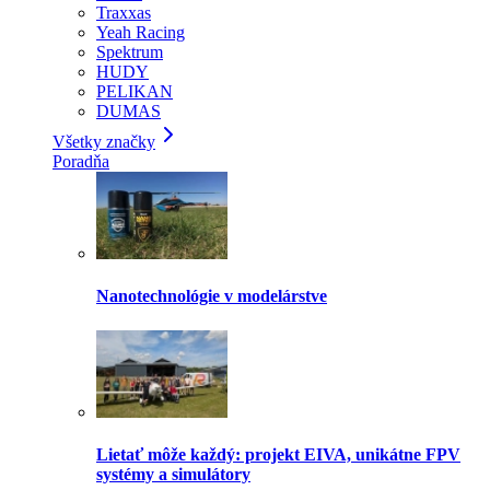
Traxxas
Yeah Racing
Spektrum
HUDY
PELIKAN
DUMAS
Všetky značky
Poradňa
Nanotechnológie v modelárstve
Lietať môže každý: projekt EIVA, unikátne FPV
systémy a simulátory