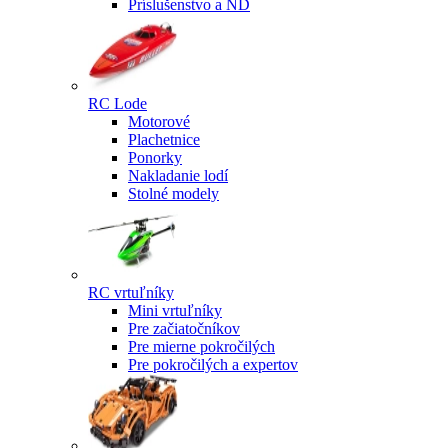
Príslušenstvo a ND
RC Lode
Motorové
Plachetnice
Ponorky
Nakladanie lodí
Stolné modely
RC vrtuľníky
Mini vrtuľníky
Pre začiatočníkov
Pre mierne pokročilých
Pre pokročilých a expertov