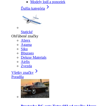
Modely lodí a ponoriek
Ďalšia kategória
Statické
Obľúbené značky
Abrex
Agama
Siku
Bburago
Deluxe Materials
Airfix
Zvezda
Všetky značky
Poradňa