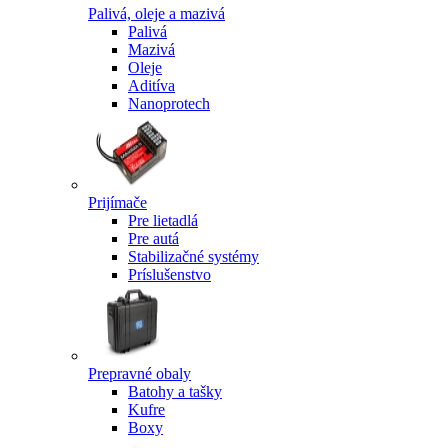
Palivá, oleje a mazivá
Palivá
Mazivá
Oleje
Aditíva
Nanoprotech
Prijímače
Pre lietadlá
Pre autá
Stabilizačné systémy
Príslušenstvo
Prepravné obaly
Batohy a tašky
Kufre
Boxy