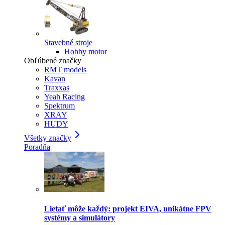
Stavebné stroje
Hobby motor
Obľúbené značky
RMT models
Kavan
Traxxas
Yeah Racing
Spektrum
XRAY
HUDY
Všetky značky
Poradňa
Lietať môže každý: projekt EIVA, unikátne FPV
systémy a simulátory