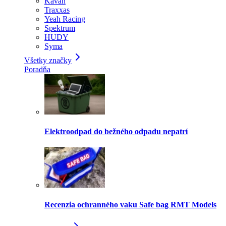
Kavan
Traxxas
Yeah Racing
Spektrum
HUDY
Syma
Všetky značky
Poradňa
Elektroodpad do bežného odpadu nepatrí
Recenzia ochranného vaku Safe bag RMT Models