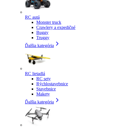
RC autá
Monster truck
Crawlery a expedičné
Buggy
Truggy
Ďalšia kategória
RC lietadlá
RC sety
Rýchlostavebnice
Stavebnice
Makety
Ďalšia kategória