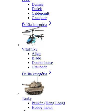
Dumas
Dušek
Caldercraft
Graupner
Ďalšia kategória
Vrtuľníky
Align
Blade
Double horse
Graupner
Ďalšia kategória
Tanky
Pelikán (Heng Long)
Hobby motor