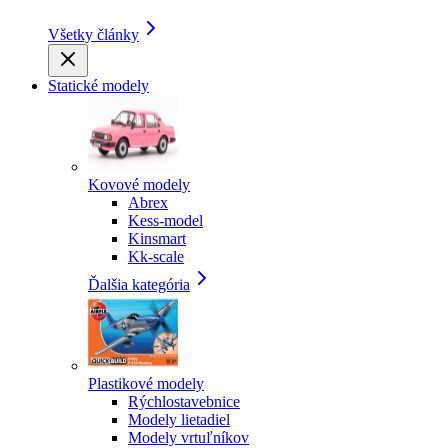
Všetky články
Statické modely
Kovové modely
Abrex
Kess-model
Kinsmart
Kk-scale
Ďalšia kategória
Plastikové modely
Rýchlostavebnice
Modely lietadiel
Modely vrtuľníkov