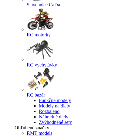
Stavebnice CaDa
RC motorky
RC vychytávky
RC bazár
Funkčné modely
Modely na diely
Rozbaleno
Náhradné diely
Zvýhodněné sety
Obľúbené značky
RMT models