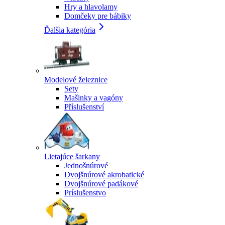
Hry a hlavolamy
Domčeky pre bábiky
Ďalšia kategória
Modelové železnice
Sety
Mašinky a vagóny
Příslušenství
Lietajúce šarkany
Jednošnúrové
Dvojšnúrové akrobatické
Dvojšnúrové padákové
Príslušenstvo