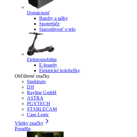
Domácnosť
Batohy a tašky
Spotrebiče
Starostlivosť o telo
Elektromobilita
E-boardy
Elektrické kolobežky
Obľúbené značky
Spektrum
DJI
Rayline GmbH
ASTRA
PGYTECH
STABLECAM
Case Logic
Všetky značky
Poradňa