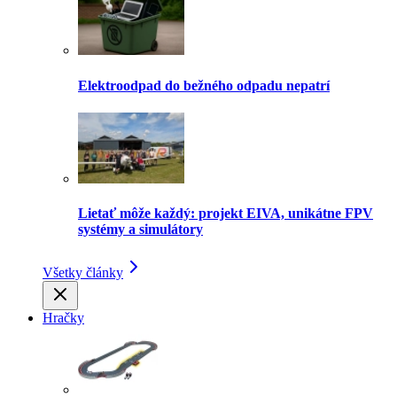
Elektroodpad do bežného odpadu nepatrí
Lietať môže každý: projekt EIVA, unikátne FPV
systémy a simulátory
Všetky články
Hračky