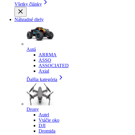
Všetky články
Náhradné diely
Autá
ARRMA
ASSO
ASSOCIATED
Axial
Ďalšia kategória
Drony
Autel
Vtáčie oko
DJI
Dromida