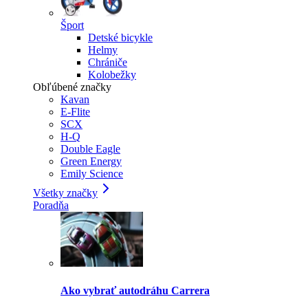
Šport
Detské bicykle
Helmy
Chrániče
Kolobežky
Obľúbené značky
Kavan
E-Flite
SCX
H-Q
Double Eagle
Green Energy
Emily Science
Všetky značky
Poradňa
Ako vybrať autodráhu Carrera