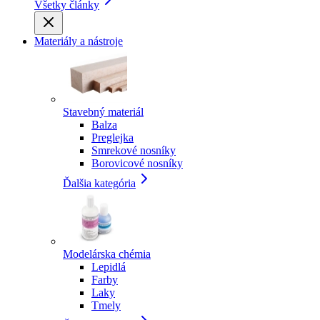
Všetky články
Materiály a nástroje
Stavebný materiál
Balza
Preglejka
Smrekové nosníky
Borovicové nosníky
Ďalšia kategória
Modelárska chémia
Lepidlá
Farby
Laky
Tmely