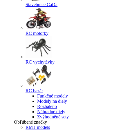
Stavebnice CaDa
RC motorky
RC vychytávky
RC bazár
Funkčné modely
Modely na diely
Rozbaleno
Náhradné diely
Zvýhodněné sety
Obľúbené značky
RMT models