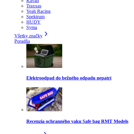
Kavan
Traxxas
Yeah Racing
Spektrum
HUDY
Syma
Všetky značky
Poradňa
Elektroodpad do bežného odpadu nepatrí
Recenzia ochranného vaku Safe bag RMT Models