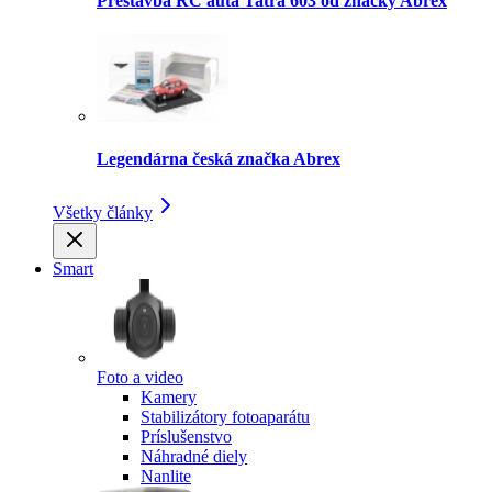
Prestavba RC auta Tatra 603 od značky Abrex
Legendárna česká značka Abrex
Všetky články
Smart
Foto a video
Kamery
Stabilizátory fotoaparátu
Príslušenstvo
Náhradné diely
Nanlite