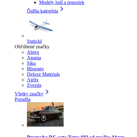
Modely lodí a ponoriek
Ďalšia kategória
Statické
Obľúbené značky
Abrex
Agama
Siku
Bburago
Deluxe Materials
Airfix
Zvezda
Všetky značky
Poradňa