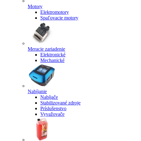
Motory
Elektromotory
Spaľovacie motory
Meracie zariadenie
Elektronické
Mechanické
Nabíjanie
Nabíjače
Stabilizované zdroje
Príslušenstvo
Vyvažovače