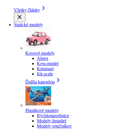
Všetky články
Statické modely
Kovové modely
Abrex
Kess-model
Kinsmart
Kk-scale
Ďalšia kategória
Plastikové modely
Rýchlostavebnice
Modely lietadiel
Modely vrtuľníkov