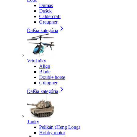
Dumas
Dušek
Caldercraft
Graupner
Ďalšia kategória
Vrtuľníky
Align
Blade
Double horse
Graupner
Ďalšia kategória
Tanky
Pelikán (Heng Long)
Hobby motor