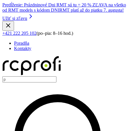
Predĺženie
:
Prázdninové Dni RMT sú tu = 20 % ZĽAVA na všetko
od RMT models s kódom DNIRMT platí až do piatku 7. augusta!
Užiť si zľavu
+421 222 205 102
(
po–pia: 8–16 hod.
)
Poradňa
Kontakty