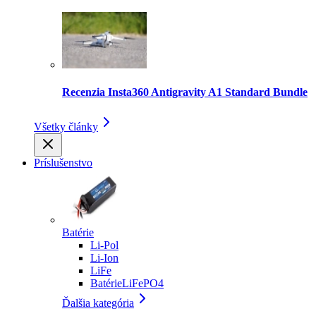
Recenzia Insta360 Antigravity A1 Standard Bundle
Všetky články
Príslušenstvo
Batérie
Li-Pol
Li-Ion
LiFe
BatérieLiFePO4
Ďalšia kategória