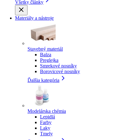
Všetky články
Materiály a nástroje
Stavebný materiál
Balza
Preglejka
Smrekové nosníky
Borovicové nosníky
Ďalšia kategória
Modelárska chémia
Lepidlá
Farby
Laky
Tmely