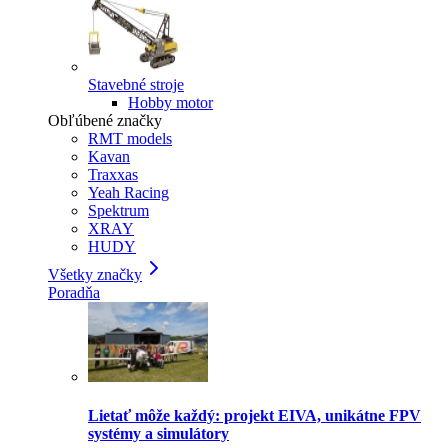
Stavebné stroje
Hobby motor
Obľúbené značky
RMT models
Kavan
Traxxas
Yeah Racing
Spektrum
XRAY
HUDY
Všetky značky
Poradňa
Lietať môže každý: projekt EIVA, unikátne FPV
systémy a simulátory