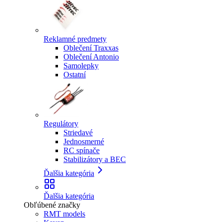
Reklamné predmety
Oblečení Traxxas
Oblečení Antonio
Samolepky
Ostatní
Regulátory
Striedavé
Jednosmerné
RC spínače
Stabilizátory a BEC
Ďalšia kategória
Ďalšia kategória
Obľúbené značky
RMT models