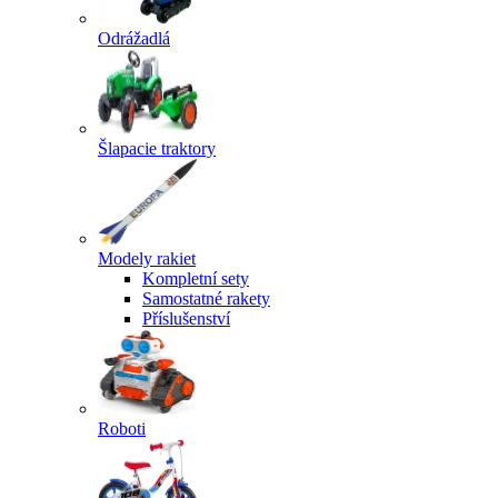
Odrážadlá
Šlapacie traktory
Modely rakiet
Kompletní sety
Samostatné rakety
Příslušenství
Roboti