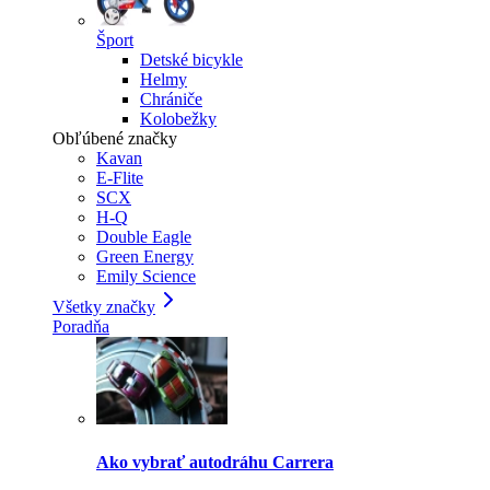
Šport
Detské bicykle
Helmy
Chrániče
Kolobežky
Obľúbené značky
Kavan
E-Flite
SCX
H-Q
Double Eagle
Green Energy
Emily Science
Všetky značky
Poradňa
Ako vybrať autodráhu Carrera