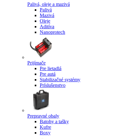
Palivá, oleje a mazivá
Palivá
Mazivá
Oleje
Aditíva
Nanoprotech
Prijímače
Pre lietadlá
Pre autá
Stabilizačné systémy
Príslušenstvo
Prepravné obaly
Batohy a tašky
Kufre
Boxy