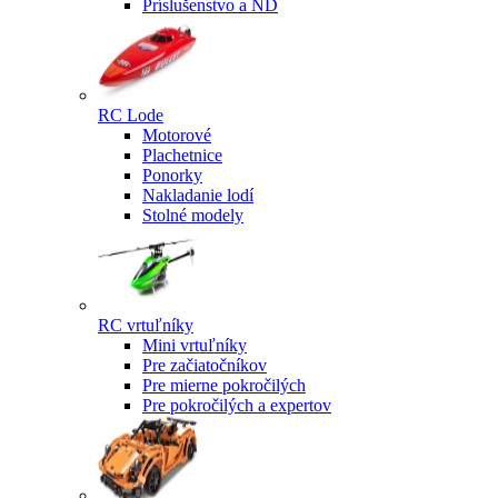
Príslušenstvo a ND
RC Lode
Motorové
Plachetnice
Ponorky
Nakladanie lodí
Stolné modely
RC vrtuľníky
Mini vrtuľníky
Pre začiatočníkov
Pre mierne pokročilých
Pre pokročilých a expertov