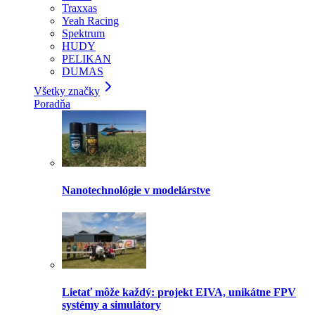
Traxxas
Yeah Racing
Spektrum
HUDY
PELIKAN
DUMAS
Všetky značky
Poradňa
Nanotechnológie v modelárstve
Lietať môže každý: projekt EIVA, unikátne FPV
systémy a simulátory