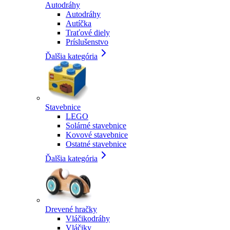
Autodráhy
Autodráhy
Autíčka
Traťové diely
Príslušenstvo
Ďalšia kategória
Stavebnice
LEGO
Solárné stavebnice
Kovové stavebnice
Ostatné stavebnice
Ďalšia kategória
Drevené hračky
Vláčikodráhy
Vláčiky