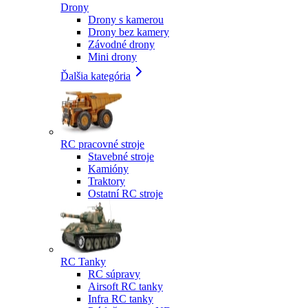
Drony
Drony s kamerou
Drony bez kamery
Závodné drony
Mini drony
Ďalšia kategória
RC pracovné stroje
Stavebné stroje
Kamióny
Traktory
Ostatní RC stroje
RC Tanky
RC súpravy
Airsoft RC tanky
Infra RC tanky