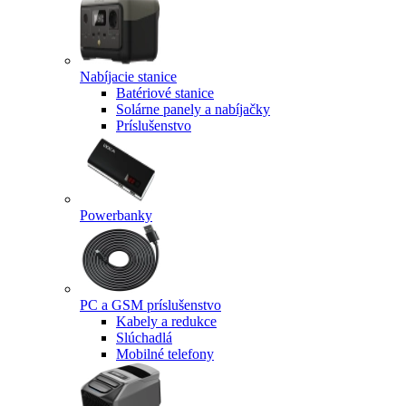
Nabíjacie stanice
Batériové stanice
Solárne panely a nabíjačky
Príslušenstvo
Powerbanky
PC a GSM príslušenstvo
Kabely a redukce
Slúchadlá
Mobilné telefony