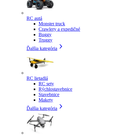
RC autá
Monster truck
Crawlery a expedičné
Buggy
Truggy
Ďalšia kategória
RC lietadlá
RC sety
Rýchlostavebnice
Stavebnice
Makety
Ďalšia kategória