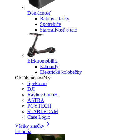
Domácnosť
Batohy a tašky
Spotrebiče
Starostlivosť o telo
Elektromobilita
E-boardy
Elektrické kolobežky
Obľúbené značky
Spektrum
DJI
Rayline GmbH
ASTRA
PGYTECH
STABLECAM
Case Logic
Všetky značky
Poradňa