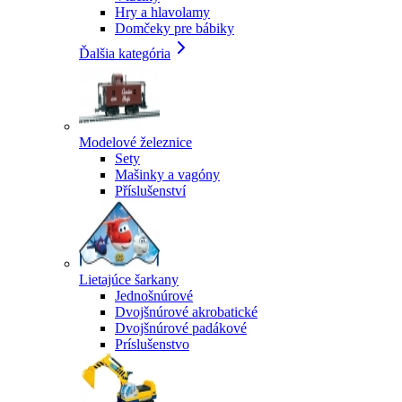
Hry a hlavolamy
Domčeky pre bábiky
Ďalšia kategória
Modelové železnice
Sety
Mašinky a vagóny
Příslušenství
Lietajúce šarkany
Jednošnúrové
Dvojšnúrové akrobatické
Dvojšnúrové padákové
Príslušenstvo