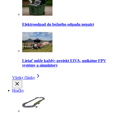
Elektroodpad do bežného odpadu nepatrí
Lietať môže každý: projekt EIVA, unikátne FPV
systémy a simulátory
Všetky články
Hračky