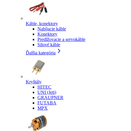
Káble, konektory
Nabíjacie káble
Konektory
Predlžovacie a servokáble
Silové káble
Ďalšia kategória
Kryštály
HITEC
UNI (Jeti)
GRAUPNER
FUTABA
MPX