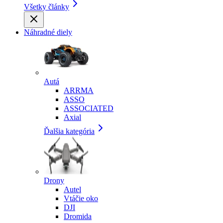
Všetky články
Náhradné diely
Autá
ARRMA
ASSO
ASSOCIATED
Axial
Ďalšia kategória
Drony
Autel
Vtáčie oko
DJI
Dromida