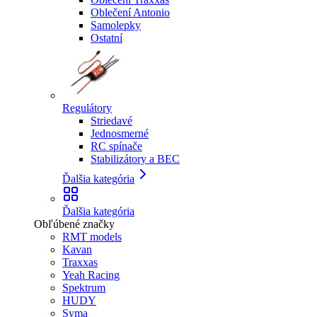
Oblečení Antonio
Samolepky
Ostatní
Regulátory
Striedavé
Jednosmerné
RC spínače
Stabilizátory a BEC
Ďalšia kategória
Ďalšia kategória
Obľúbené značky
RMT models
Kavan
Traxxas
Yeah Racing
Spektrum
HUDY
Syma