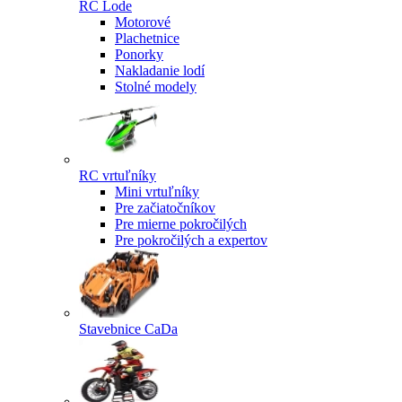
RC Lode
Motorové
Plachetnice
Ponorky
Nakladanie lodí
Stolné modely
RC vrtuľníky
Mini vrtuľníky
Pre začiatočníkov
Pre mierne pokročilých
Pre pokročilých a expertov
Stavebnice CaDa