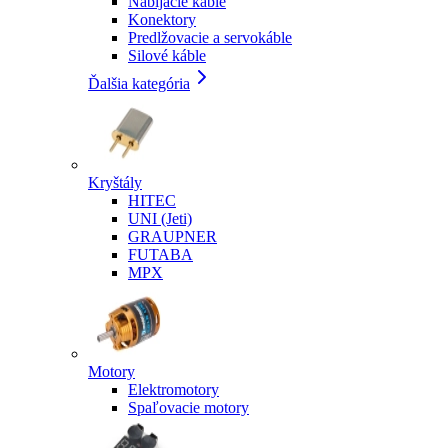
Nabíjacie káble
Konektory
Predlžovacie a servokáble
Silové káble
Ďalšia kategória
Kryštály
HITEC
UNI (Jeti)
GRAUPNER
FUTABA
MPX
Motory
Elektromotory
Spaľovacie motory