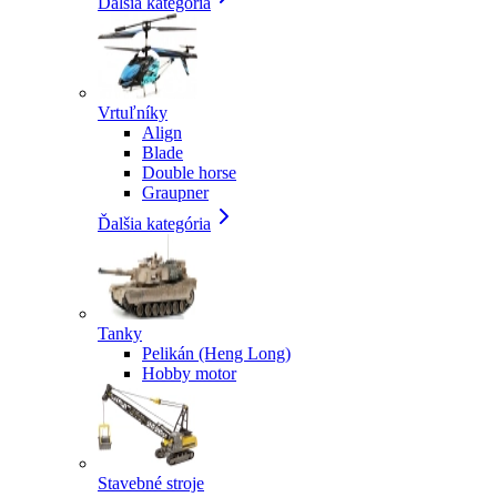
Ďalšia kategória
Vrtuľníky
Align
Blade
Double horse
Graupner
Ďalšia kategória
Tanky
Pelikán (Heng Long)
Hobby motor
Stavebné stroje