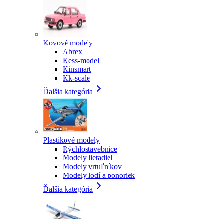
Kovové modely
Abrex
Kess-model
Kinsmart
Kk-scale
Ďalšia kategória
Plastikové modely
Rýchlostavebnice
Modely lietadiel
Modely vrtuľníkov
Modely lodí a ponoriek
Ďalšia kategória