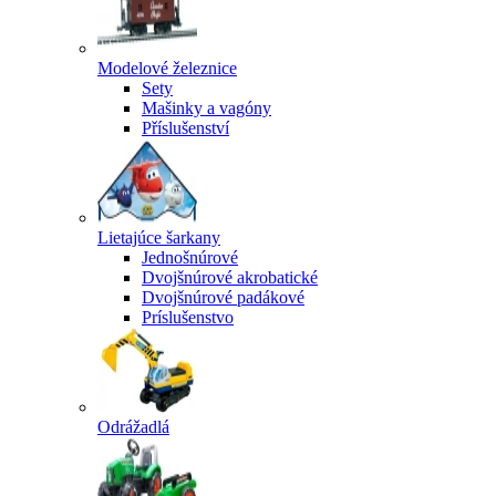
Modelové železnice
Sety
Mašinky a vagóny
Příslušenství
Lietajúce šarkany
Jednošnúrové
Dvojšnúrové akrobatické
Dvojšnúrové padákové
Príslušenstvo
Odrážadlá