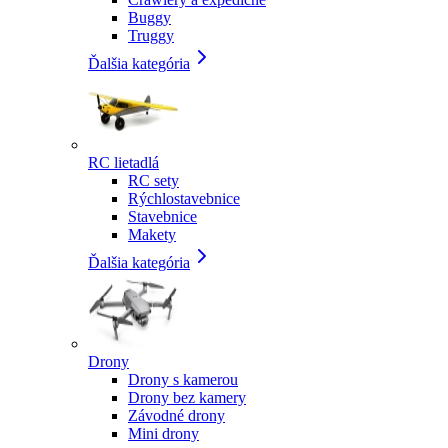
Buggy
Truggy
Ďalšia kategória
RC lietadlá
RC sety
Rýchlostavebnice
Stavebnice
Makety
Ďalšia kategória
Drony
Drony s kamerou
Drony bez kamery
Závodné drony
Mini drony