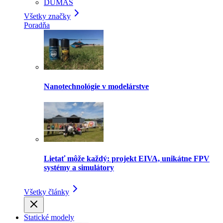
DUMAS
Všetky značky
Poradňa
Nanotechnológie v modelárstve
Lietať môže každý: projekt EIVA, unikátne FPV
systémy a simulátory
Všetky články
Statické modely