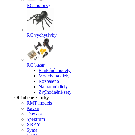
RC motorky
RC vychytávky
RC bazár
Funkčné modely
Modely na diely
Rozbaleno
Náhradné diely
Zvýhodněné sety
Obľúbené značky
RMT models
Kavan
Traxxas
Spektrum
XRAY
Syma