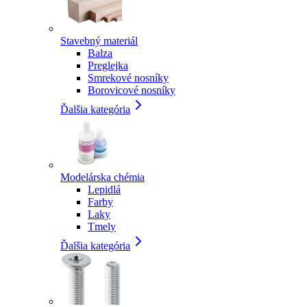
Stavebný materiál
Balza
Preglejka
Smrekové nosníky
Borovicové nosníky
Ďalšia kategória
Modelárska chémia
Lepidlá
Farby
Laky
Tmely
Ďalšia kategória