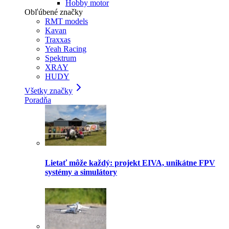
Hobby motor
Obľúbené značky
RMT models
Kavan
Traxxas
Yeah Racing
Spektrum
XRAY
HUDY
Všetky značky
Poradňa
Lietať môže každý: projekt EIVA, unikátne FPV
systémy a simulátory