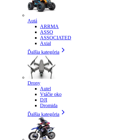
Autá
ARRMA
ASSO
ASSOCIATED
Axial
Ďalšia kategória
Drony
Autel
Vtáčie oko
DJI
Dromida
Ďalšia kategória