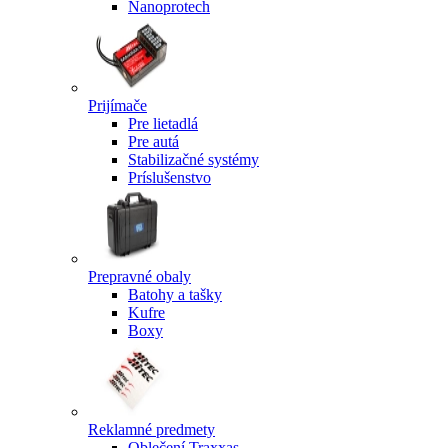
Nanoprotech
Prijímače
Pre lietadlá
Pre autá
Stabilizačné systémy
Príslušenstvo
Prepravné obaly
Batohy a tašky
Kufre
Boxy
Reklamné predmety
Oblečení Traxxas