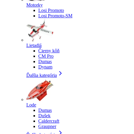
Motorky
Losi Promoto
Losi Promoto-SM
Lietadlá
Čierny kôň
CM Pro
Dumas
Dynam
Ďalšia kategória
Lode
Dumas
Dušek
Caldercraft
Graupner