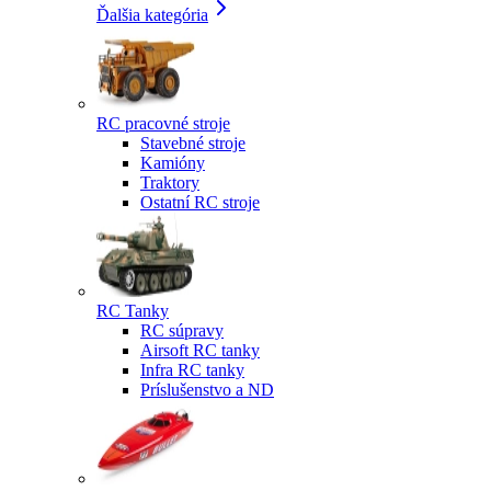
Ďalšia kategória
RC pracovné stroje
Stavebné stroje
Kamióny
Traktory
Ostatní RC stroje
RC Tanky
RC súpravy
Airsoft RC tanky
Infra RC tanky
Príslušenstvo a ND