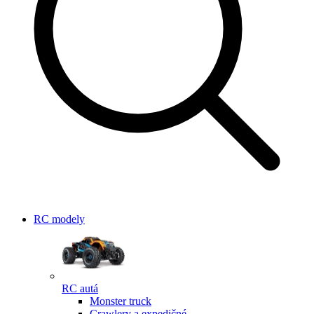
RC modely
RC autá
Monster truck
Crawlery a expedičné