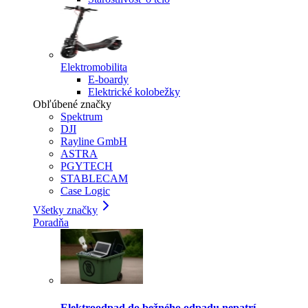
Elektromobilita
E-boardy
Elektrické kolobežky
Obľúbené značky
Spektrum
DJI
Rayline GmbH
ASTRA
PGYTECH
STABLECAM
Case Logic
Všetky značky
Poradňa
Elektroodpad do bežného odpadu nepatrí