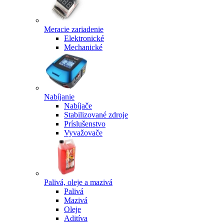
Meracie zariadenie
Elektronické
Mechanické
Nabíjanie
Nabíjače
Stabilizované zdroje
Príslušenstvo
Vyvažovače
Palivá, oleje a mazivá
Palivá
Mazivá
Oleje
Aditíva