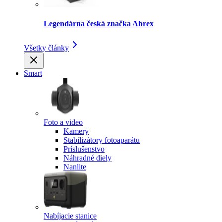
Legendárna česká značka Abrex
Všetky články
Smart
Foto a video
Kamery
Stabilizátory fotoaparátu
Príslušenstvo
Náhradné diely
Nanlite
Nabíjacie stanice