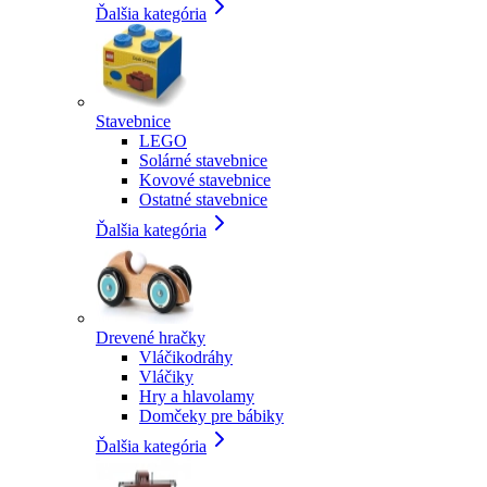
Ďalšia kategória
Stavebnice
LEGO
Solárné stavebnice
Kovové stavebnice
Ostatné stavebnice
Ďalšia kategória
Drevené hračky
Vláčikodráhy
Vláčiky
Hry a hlavolamy
Domčeky pre bábiky
Ďalšia kategória