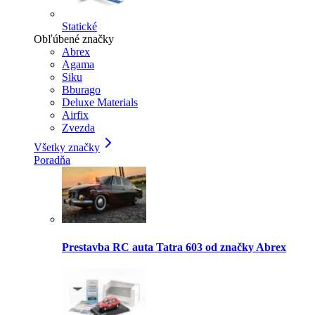
Statické
Obľúbené značky
Abrex
Agama
Siku
Bburago
Deluxe Materials
Airfix
Zvezda
Všetky značky
Poradňa
Prestavba RC auta Tatra 603 od značky Abrex