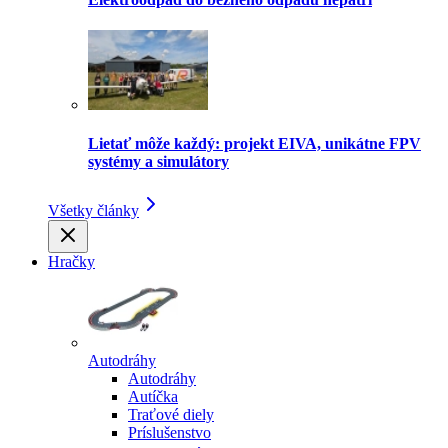
Lietať môže každý: projekt EIVA, unikátne FPV
systémy a simulátory
Všetky články
Hračky
Autodráhy
Autodráhy
Autíčka
Traťové diely
Príslušenstvo