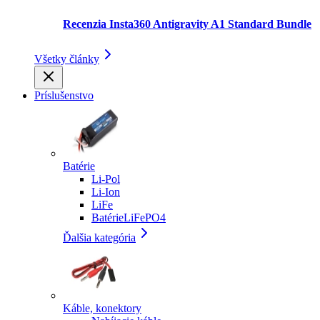
Recenzia Insta360 Antigravity A1 Standard Bundle
Všetky články
Príslušenstvo
Batérie
Li-Pol
Li-Ion
LiFe
BatérieLiFePO4
Ďalšia kategória
Káble, konektory