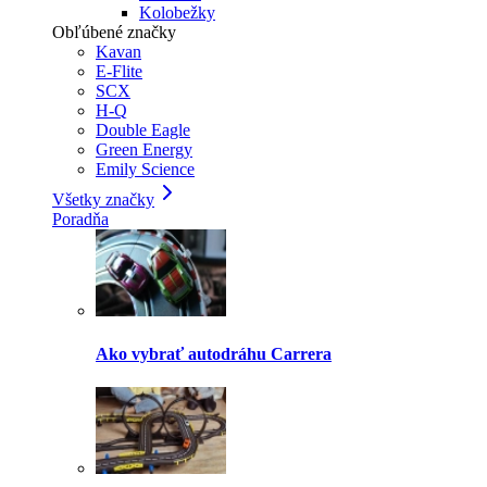
Kolobežky
Obľúbené značky
Kavan
E-Flite
SCX
H-Q
Double Eagle
Green Energy
Emily Science
Všetky značky
Poradňa
Ako vybrať autodráhu Carrera