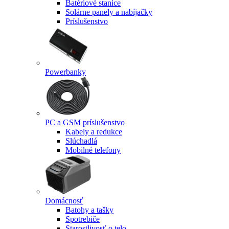
Batériové stanice
Solárne panely a nabíjačky
Príslušenstvo
Powerbanky
PC a GSM príslušenstvo
Kabely a redukce
Slúchadlá
Mobilné telefony
Domácnosť
Batohy a tašky
Spotrebiče
Starostlivosť o telo