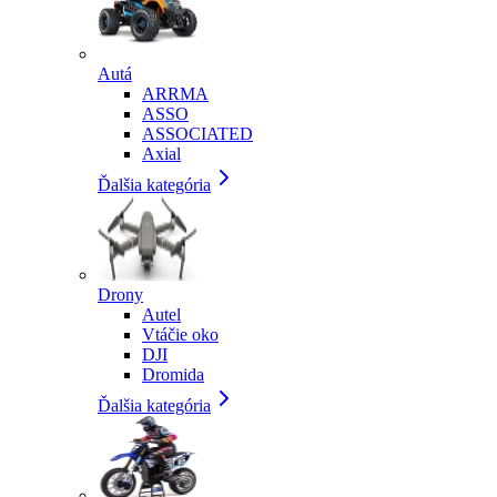
Autá
ARRMA
ASSO
ASSOCIATED
Axial
Ďalšia kategória
Drony
Autel
Vtáčie oko
DJI
Dromida
Ďalšia kategória