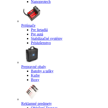
Nanoprotech
Prijímače
Pre lietadlá
Pre autá
Stabilizačné systémy
Príslušenstvo
Prepravné obaly
Batohy a tašky
Kufre
Boxy
Reklamné predmety
Oblečení Traxxas