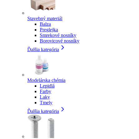
Stavebný materiál
Balza
Preglejka
Smrekové nosníky
Borovicové nosníky
Ďalšia kategória
Modelárska chémia
Lepidlá
Farby
Laky
Tmely
Ďalšia kategória