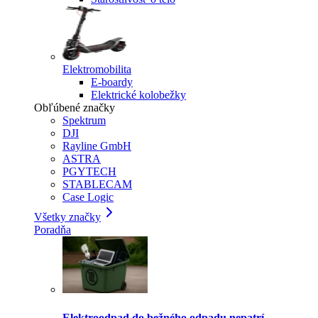
Elektromobilita
E-boardy
Elektrické kolobežky
Obľúbené značky
Spektrum
DJI
Rayline GmbH
ASTRA
PGYTECH
STABLECAM
Case Logic
Všetky značky
Poradňa
Elektroodpad do bežného odpadu nepatrí