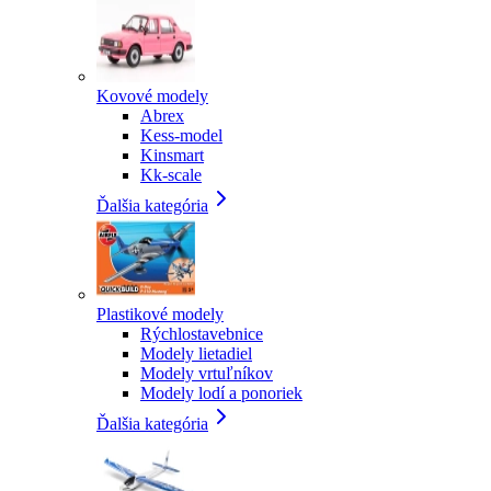
Kovové modely
Abrex
Kess-model
Kinsmart
Kk-scale
Ďalšia kategória
Plastikové modely
Rýchlostavebnice
Modely lietadiel
Modely vrtuľníkov
Modely lodí a ponoriek
Ďalšia kategória