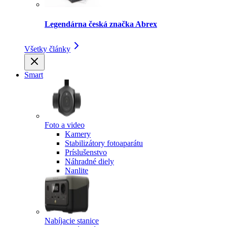
Legendárna česká značka Abrex
Všetky články
Smart
Foto a video
Kamery
Stabilizátory fotoaparátu
Príslušenstvo
Náhradné diely
Nanlite
Nabíjacie stanice