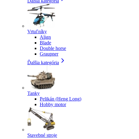
Ďalšia kategória
Vrtuľníky
Align
Blade
Double horse
Graupner
Ďalšia kategória
Tanky
Pelikán (Heng Long)
Hobby motor
Stavebné stroje