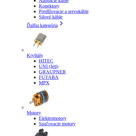
Nabíjacie káble
Konektory
Predlžovacie a servokáble
Silové káble
Ďalšia kategória
Kryštály
HITEC
UNI (Jeti)
GRAUPNER
FUTABA
MPX
Motory
Elektromotory
Spaľovacie motory