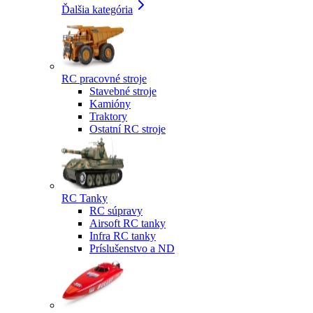
Ďalšia kategória
RC pracovné stroje
Stavebné stroje
Kamióny
Traktory
Ostatní RC stroje
RC Tanky
RC súpravy
Airsoft RC tanky
Infra RC tanky
Príslušenstvo a ND