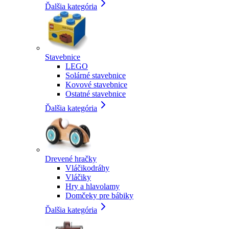
Ďalšia kategória
Stavebnice
LEGO
Solárné stavebnice
Kovové stavebnice
Ostatné stavebnice
Ďalšia kategória
Drevené hračky
Vláčikodráhy
Vláčiky
Hry a hlavolamy
Domčeky pre bábiky
Ďalšia kategória