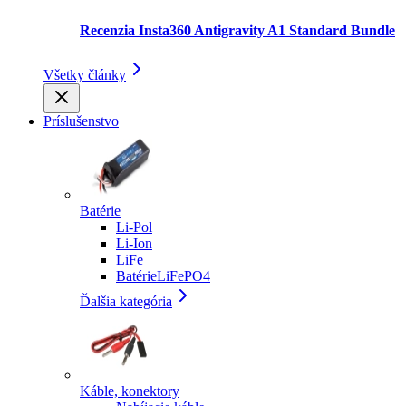
Recenzia Insta360 Antigravity A1 Standard Bundle
Všetky články
Príslušenstvo
Batérie
Li-Pol
Li-Ion
LiFe
BatérieLiFePO4
Ďalšia kategória
Káble, konektory