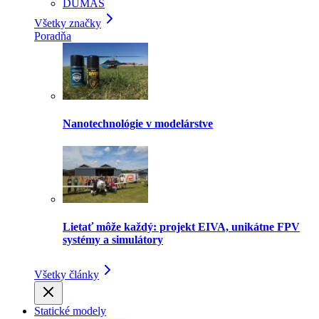
DUMAS
Všetky značky
Poradňa
Nanotechnológie v modelárstve
Lietať môže každý: projekt EIVA, unikátne FPV
systémy a simulátory
Všetky články
Statické modely