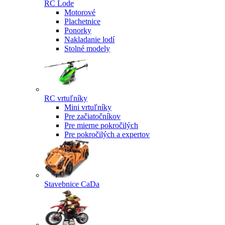
RC Lode
Motorové
Plachetnice
Ponorky
Nakladanie lodí
Stolné modely
RC vrtuľníky
Mini vrtuľníky
Pre začiatočníkov
Pre mierne pokročilých
Pre pokročilých a expertov
Stavebnice CaDa