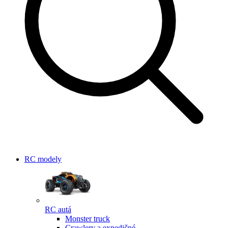
RC modely
RC autá
Monster truck
Crawlery a expedičné