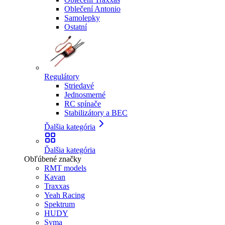
Oblečení Antonio
Samolepky
Ostatní
Regulátory
Striedavé
Jednosmerné
RC spínače
Stabilizátory a BEC
Ďalšia kategória
Ďalšia kategória
Obľúbené značky
RMT models
Kavan
Traxxas
Yeah Racing
Spektrum
HUDY
Syma