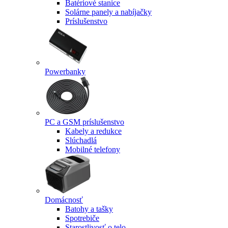
Batériové stanice
Solárne panely a nabíjačky
Príslušenstvo
Powerbanky
PC a GSM príslušenstvo
Kabely a redukce
Slúchadlá
Mobilné telefony
Domácnosť
Batohy a tašky
Spotrebiče
Starostlivosť o telo