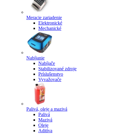
Meracie zariadenie
Elektronické
Mechanické
Nabíjanie
Nabíjače
Stabilizované zdroje
Príslušenstvo
Vyvažovače
Palivá, oleje a mazivá
Palivá
Mazivá
Oleje
Aditíva