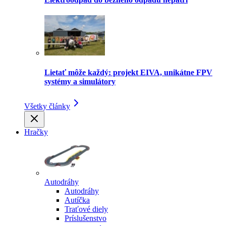
Lietať môže každý: projekt EIVA, unikátne FPV
systémy a simulátory
Všetky články
Hračky
Autodráhy
Autodráhy
Autíčka
Traťové diely
Príslušenstvo