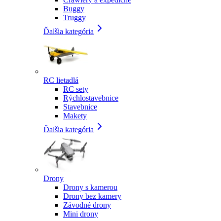
Buggy
Truggy
Ďalšia kategória
RC lietadlá
RC sety
Rýchlostavebnice
Stavebnice
Makety
Ďalšia kategória
Drony
Drony s kamerou
Drony bez kamery
Závodné drony
Mini drony