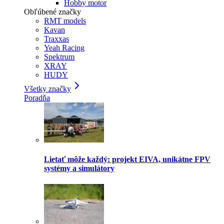
Hobby motor
Obľúbené značky
RMT models
Kavan
Traxxas
Yeah Racing
Spektrum
XRAY
HUDY
Všetky značky
Poradňa
Lietať môže každý: projekt EIVA, unikátne FPV
systémy a simulátory