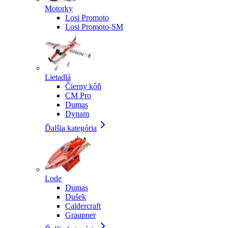
Motorky
Losi Promoto
Losi Promoto-SM
Lietadlá
Čierny kôň
CM Pro
Dumas
Dynam
Ďalšia kategória
Lode
Dumas
Dušek
Caldercraft
Graupner