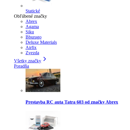
Statické
Obľúbené značky
Abrex
Agama
Siku
Bburago
Deluxe Materials
Airfix
Zvezda
Všetky značky
Poradňa
Prestavba RC auta Tatra 603 od značky Abrex