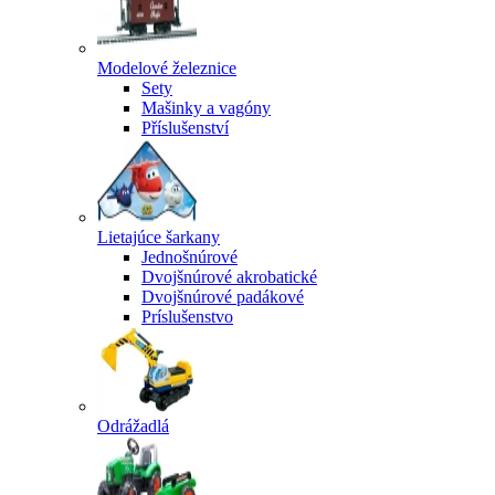
Modelové železnice
Sety
Mašinky a vagóny
Příslušenství
Lietajúce šarkany
Jednošnúrové
Dvojšnúrové akrobatické
Dvojšnúrové padákové
Príslušenstvo
Odrážadlá