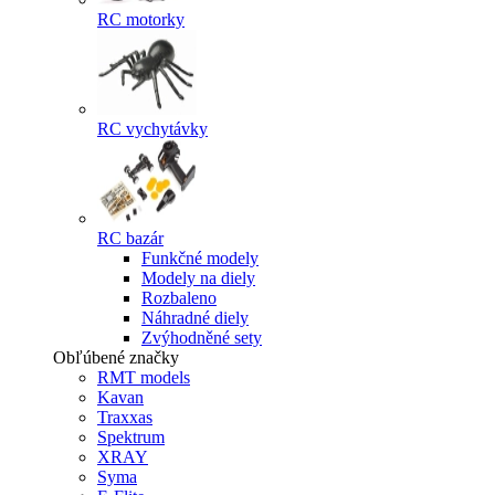
RC motorky
RC vychytávky
RC bazár
Funkčné modely
Modely na diely
Rozbaleno
Náhradné diely
Zvýhodněné sety
Obľúbené značky
RMT models
Kavan
Traxxas
Spektrum
XRAY
Syma