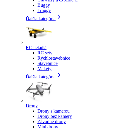
Buggy
Truggy
Ďalšia kategória
RC lietadlá
RC sety
Rýchlostavebnice
Stavebnice
Makety
Ďalšia kategória
Drony
Drony s kamerou
Drony bez kamery
Závodné drony
Mini drony