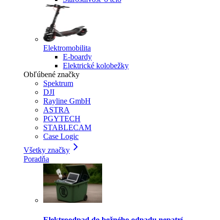
Elektromobilita
E-boardy
Elektrické kolobežky
Obľúbené značky
Spektrum
DJI
Rayline GmbH
ASTRA
PGYTECH
STABLECAM
Case Logic
Všetky značky
Poradňa
Elektroodpad do bežného odpadu nepatrí