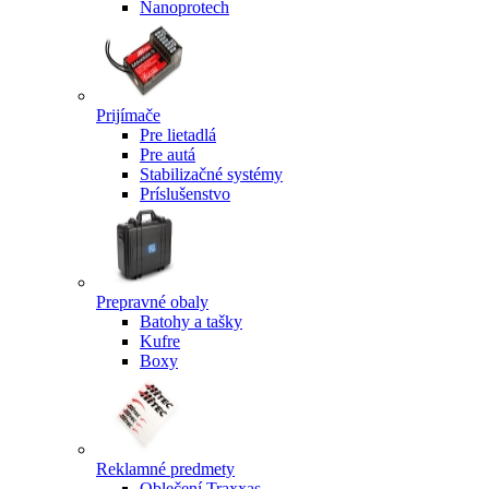
Nanoprotech
Prijímače
Pre lietadlá
Pre autá
Stabilizačné systémy
Príslušenstvo
Prepravné obaly
Batohy a tašky
Kufre
Boxy
Reklamné predmety
Oblečení Traxxas