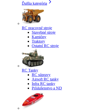
Ďalšia kategória
RC pracovné stroje
Stavebné stroje
Kamióny
Traktory
Ostatní RC stroje
RC Tanky
RC súpravy
Airsoft RC tanky
Infra RC tanky
Príslušenstvo a ND