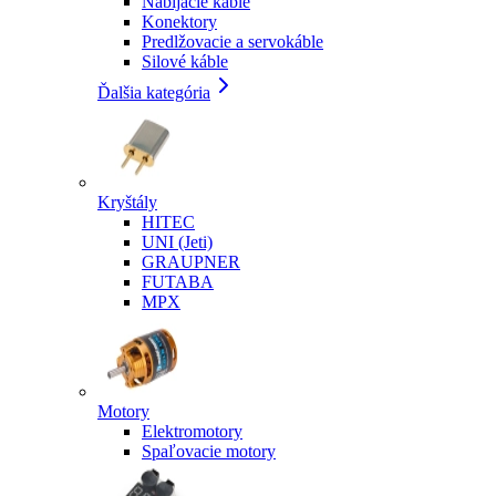
Nabíjacie káble
Konektory
Predlžovacie a servokáble
Silové káble
Ďalšia kategória
Kryštály
HITEC
UNI (Jeti)
GRAUPNER
FUTABA
MPX
Motory
Elektromotory
Spaľovacie motory