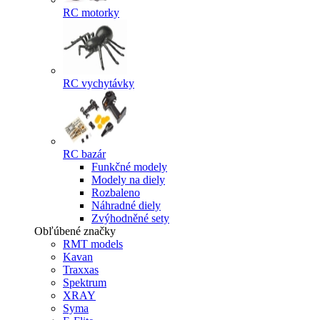
RC motorky
RC vychytávky
RC bazár
Funkčné modely
Modely na diely
Rozbaleno
Náhradné diely
Zvýhodněné sety
Obľúbené značky
RMT models
Kavan
Traxxas
Spektrum
XRAY
Syma