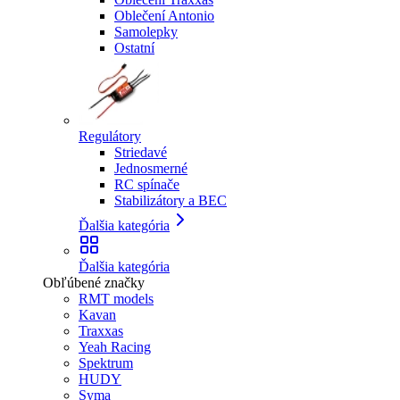
Oblečení Antonio
Samolepky
Ostatní
Regulátory
Striedavé
Jednosmerné
RC spínače
Stabilizátory a BEC
Ďalšia kategória
Ďalšia kategória
Obľúbené značky
RMT models
Kavan
Traxxas
Yeah Racing
Spektrum
HUDY
Syma