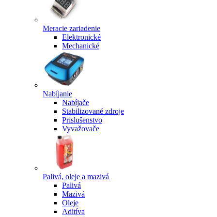
Meracie zariadenie
Elektronické
Mechanické
Nabíjanie
Nabíjače
Stabilizované zdroje
Príslušenstvo
Vyvažovače
Palivá, oleje a mazivá
Palivá
Mazivá
Oleje
Aditíva