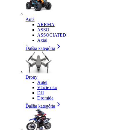
Autá
ARRMA
ASSO
ASSOCIATED
Axial
Ďalšia kategória
Drony
Autel
Vtáčie oko
DJI
Dromida
Ďalšia kategória