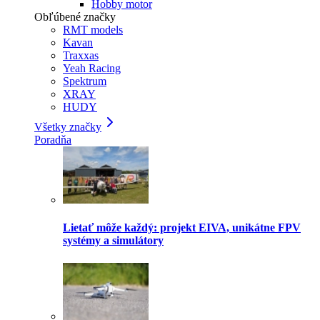
Hobby motor
Obľúbené značky
RMT models
Kavan
Traxxas
Yeah Racing
Spektrum
XRAY
HUDY
Všetky značky
Poradňa
Lietať môže každý: projekt EIVA, unikátne FPV
systémy a simulátory