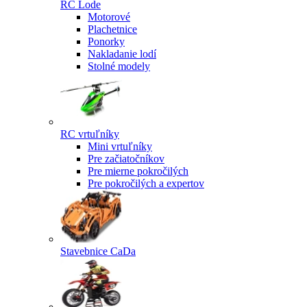
RC Lode
Motorové
Plachetnice
Ponorky
Nakladanie lodí
Stolné modely
RC vrtuľníky
Mini vrtuľníky
Pre začiatočníkov
Pre mierne pokročilých
Pre pokročilých a expertov
Stavebnice CaDa