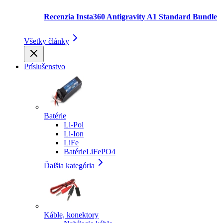
Recenzia Insta360 Antigravity A1 Standard Bundle
Všetky články
Príslušenstvo
Batérie
Li-Pol
Li-Ion
LiFe
BatérieLiFePO4
Ďalšia kategória
Káble, konektory