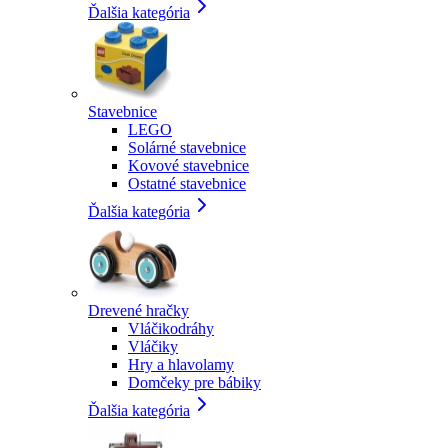
Ďalšia kategória
Stavebnice
LEGO
Solárné stavebnice
Kovové stavebnice
Ostatné stavebnice
Ďalšia kategória
Drevené hračky
Vláčikodráhy
Vláčiky
Hry a hlavolamy
Domčeky pre bábiky
Ďalšia kategória