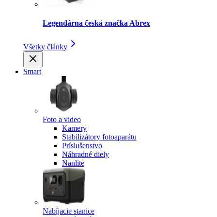
Legendárna česká značka Abrex
Všetky články
Smart
Foto a video
Kamery
Stabilizátory fotoaparátu
Príslušenstvo
Náhradné diely
Nanlite
Nabíjacie stanice