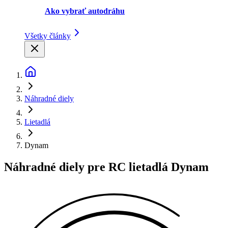
Ako vybrať autodráhu
Všetky články
Náhradné diely
Lietadlá
Dynam
Náhradné diely pre RC lietadlá Dynam