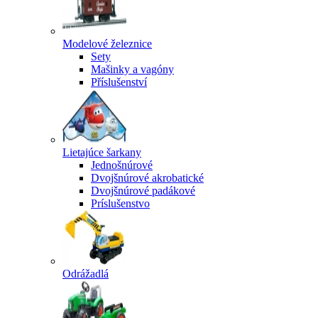
Modelové železnice
Sety
Mašinky a vagóny
Příslušenství
Lietajúce šarkany
Jednošnúrové
Dvojšnúrové akrobatické
Dvojšnúrové padákové
Príslušenstvo
Odrážadlá