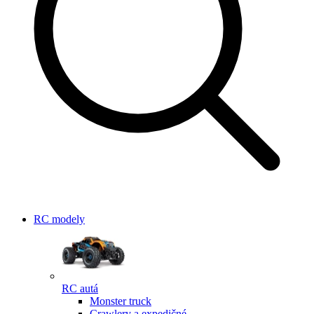
RC modely
RC autá
Monster truck
Crawlery a expedičné