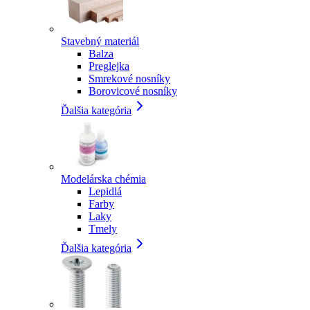
Stavebný materiál
Balza
Preglejka
Smrekové nosníky
Borovicové nosníky
Ďalšia kategória
Modelárska chémia
Lepidlá
Farby
Laky
Tmely
Ďalšia kategória