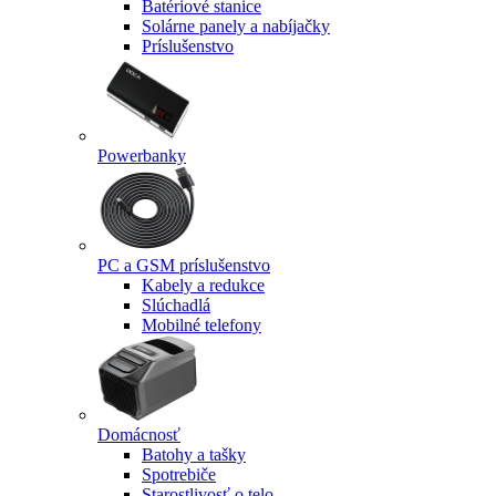
Batériové stanice
Solárne panely a nabíjačky
Príslušenstvo
Powerbanky
PC a GSM príslušenstvo
Kabely a redukce
Slúchadlá
Mobilné telefony
Domácnosť
Batohy a tašky
Spotrebiče
Starostlivosť o telo