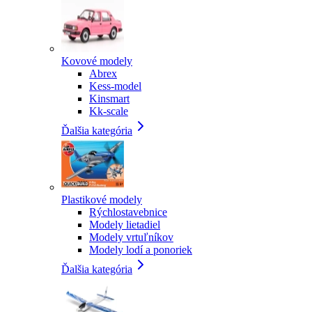
Kovové modely
Abrex
Kess-model
Kinsmart
Kk-scale
Ďalšia kategória
Plastikové modely
Rýchlostavebnice
Modely lietadiel
Modely vrtuľníkov
Modely lodí a ponoriek
Ďalšia kategória