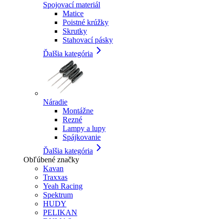
Spojovací materiál
Matice
Poistné krúžky
Skrutky
Stahovací pásky
Ďalšia kategória
Náradie
Montážne
Rezné
Lampy a lupy
Spájkovanie
Ďalšia kategória
Obľúbené značky
Kavan
Traxxas
Yeah Racing
Spektrum
HUDY
PELIKAN