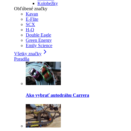
Kolobežky
Obľúbené značky
Kavan
E-Flite
SCX
H-Q
Double Eagle
Green Energy
Emily Science
Všetky značky
Poradňa
Ako vybrať autodráhu Carrera