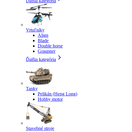
Ďalšia kategória
Vrtuľníky
Align
Blade
Double horse
Graupner
Ďalšia kategória
Tanky
Pelikán (Heng Long)
Hobby motor
Stavebné stroje