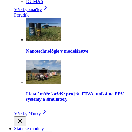
DUMAS
Všetky značky
Poradňa
Nanotechnológie v modelárstve
Lietať môže každý: projekt EIVA, unikátne FPV
systémy a simulátory
Všetky články
Statické modely