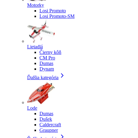
Motorky
Losi Promoto
Losi Promoto-SM
Lietadlá
Čierny kôň
CM Pro
Dumas
Dynam
Ďalšia kategória
Lode
Dumas
Dušek
Caldercraft
Graupner