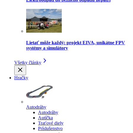
Lietať môže každý: projekt EIVA, unikátne FPV
systémy a simulátory
Všetky články
Hračky
Autodráhy
Autodráhy
Autíčka
Traťové diely
Príslušenstvo