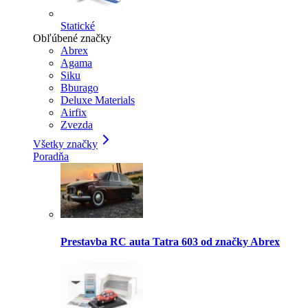
Statické
Obľúbené značky
Abrex
Agama
Siku
Bburago
Deluxe Materials
Airfix
Zvezda
Všetky značky
Poradňa
Prestavba RC auta Tatra 603 od značky Abrex