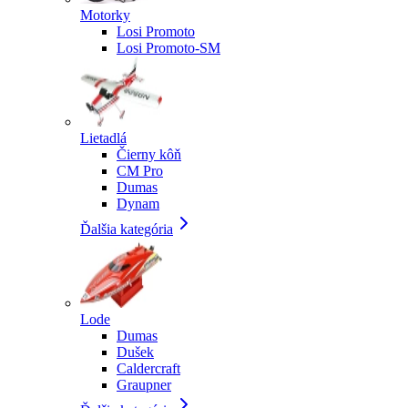
Motorky
Losi Promoto
Losi Promoto-SM
Lietadlá
Čierny kôň
CM Pro
Dumas
Dynam
Ďalšia kategória
Lode
Dumas
Dušek
Caldercraft
Graupner