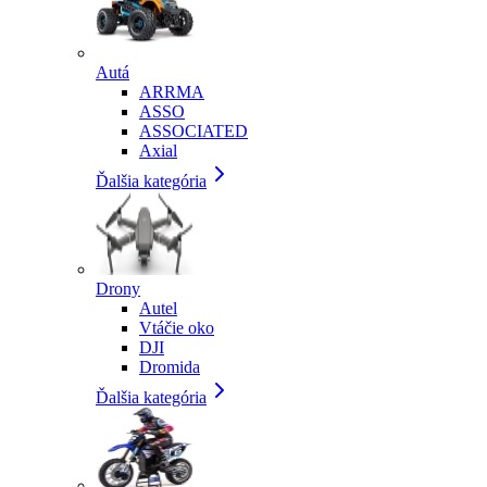
Autá
ARRMA
ASSO
ASSOCIATED
Axial
Ďalšia kategória
Drony
Autel
Vtáčie oko
DJI
Dromida
Ďalšia kategória