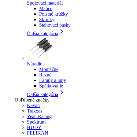
Spojovací materiál
Matice
Poistné krúžky
Skrutky
Stahovací pásky
Ďalšia kategória
Náradie
Montážne
Rezné
Lampy a lupy
Spájkovanie
Ďalšia kategória
Obľúbené značky
Kavan
Traxxas
Yeah Racing
Spektrum
HUDY
PELIKAN