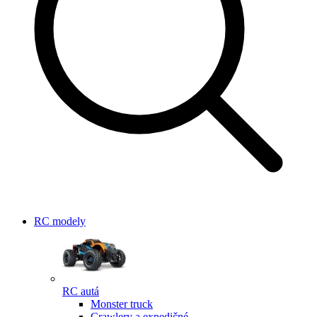
RC modely
RC autá
Monster truck
Crawlery a expedičné