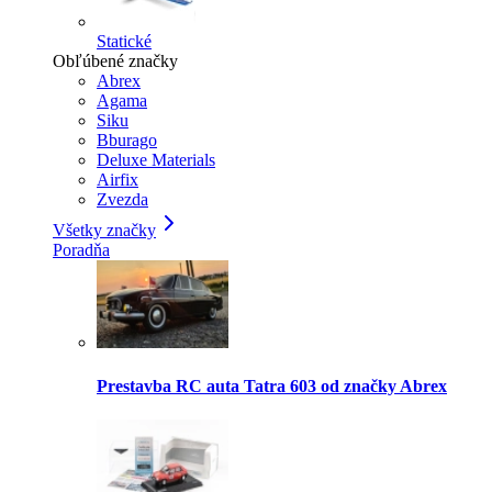
Statické
Obľúbené značky
Abrex
Agama
Siku
Bburago
Deluxe Materials
Airfix
Zvezda
Všetky značky
Poradňa
Prestavba RC auta Tatra 603 od značky Abrex