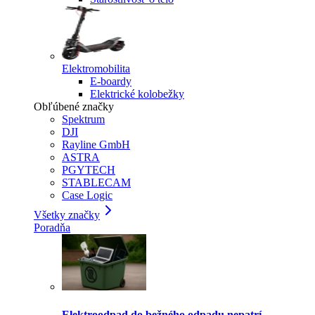
Elektromobilita
E-boardy
Elektrické kolobežky
Obľúbené značky
Spektrum
DJI
Rayline GmbH
ASTRA
PGYTECH
STABLECAM
Case Logic
Všetky značky
Poradňa
Elektroodpad do bežného odpadu nepatrí