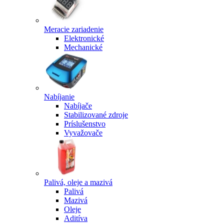
Meracie zariadenie
Elektronické
Mechanické
Nabíjanie
Nabíjače
Stabilizované zdroje
Príslušenstvo
Vyvažovače
Palivá, oleje a mazivá
Palivá
Mazivá
Oleje
Aditíva