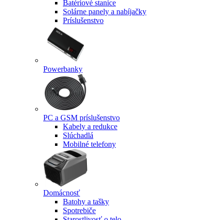
Batériové stanice
Solárne panely a nabíjačky
Príslušenstvo
Powerbanky
PC a GSM príslušenstvo
Kabely a redukce
Slúchadlá
Mobilné telefony
Domácnosť
Batohy a tašky
Spotrebiče
Starostlivosť o telo