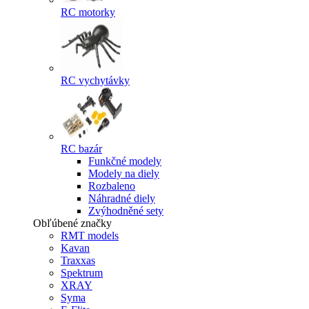
RC motorky
RC vychytávky
RC bazár
Funkčné modely
Modely na diely
Rozbaleno
Náhradné diely
Zvýhodněné sety
Obľúbené značky
RMT models
Kavan
Traxxas
Spektrum
XRAY
Syma