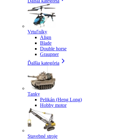
Ďalšia kategória
Vrtuľníky
Align
Blade
Double horse
Graupner
Ďalšia kategória
Tanky
Pelikán (Heng Long)
Hobby motor
Stavebné stroje