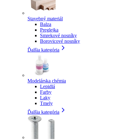
Stavebný materiál
Balza
Preglejka
Smrekové nosníky
Borovicové nosníky
Ďalšia kategória
Modelárska chémia
Lepidlá
Farby
Laky
Tmely
Ďalšia kategória