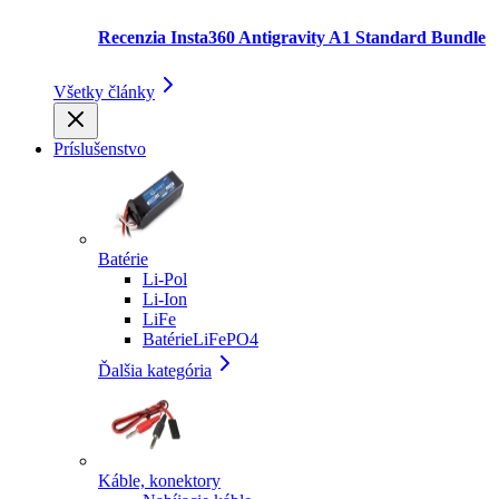
Recenzia Insta360 Antigravity A1 Standard Bundle
Všetky články
Príslušenstvo
Batérie
Li-Pol
Li-Ion
LiFe
BatérieLiFePO4
Ďalšia kategória
Káble, konektory