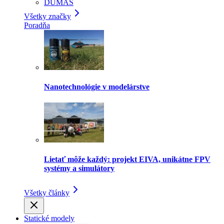
DUMAS
Všetky značky
Poradňa
Nanotechnológie v modelárstve
Lietať môže každý: projekt EIVA, unikátne FPV
systémy a simulátory
Všetky články
Statické modely