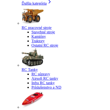
Ďalšia kategória
RC pracovné stroje
Stavebné stroje
Kamióny
Traktory
Ostatní RC stroje
RC Tanky
RC súpravy
Airsoft RC tanky
Infra RC tanky
Príslušenstvo a ND