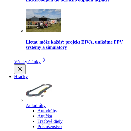
Lietať môže každý: projekt EIVA, unikátne FPV
systémy a simulátory
Všetky články
Hračky
Autodráhy
Autodráhy
Autíčka
Traťové diely
Príslušenstvo