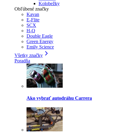
Kolobežky
Obľúbené značky
Kavan
E-Flite
SCX
H-Q
Double Eagle
Green Energy
Emily Science
Všetky značky
Poradňa
Ako vybrať autodráhu Carrera