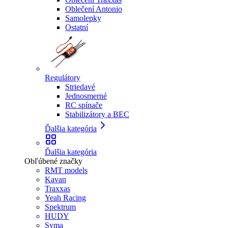
Oblečení Antonio
Samolepky
Ostatní
Regulátory
Striedavé
Jednosmerné
RC spínače
Stabilizátory a BEC
Ďalšia kategória
Ďalšia kategória
Obľúbené značky
RMT models
Kavan
Traxxas
Yeah Racing
Spektrum
HUDY
Syma