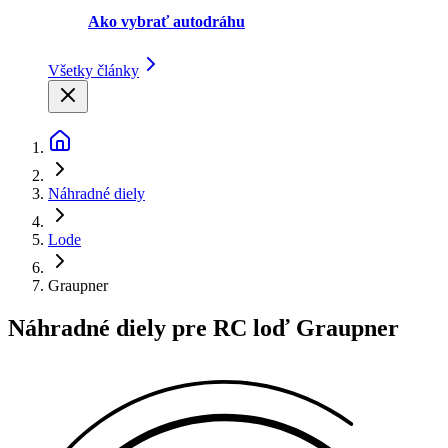
Ako vybrať autodráhu
Všetky články
Náhradné diely
Lode
Graupner
Náhradné diely pre RC loď Graupner