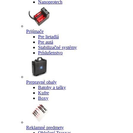
Nanoprotech
Prijímače
Pre lietadlá
Pre autá
Stabilizačné systémy
Príslušenstvo
Prepravné obaly
Batohy a tašky
Kufre
Boxy
Reklamné predmety
Oblečení Traxxas