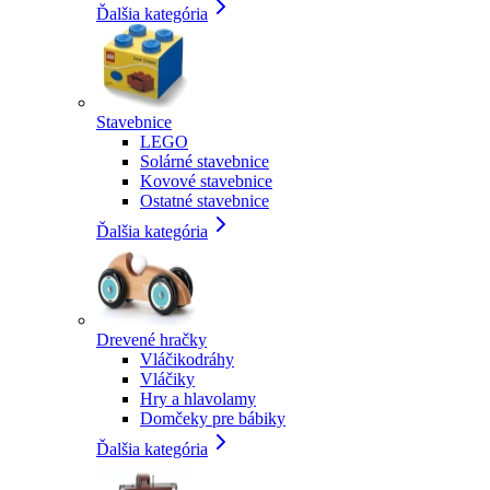
Ďalšia kategória
Stavebnice
LEGO
Solárné stavebnice
Kovové stavebnice
Ostatné stavebnice
Ďalšia kategória
Drevené hračky
Vláčikodráhy
Vláčiky
Hry a hlavolamy
Domčeky pre bábiky
Ďalšia kategória