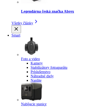
Legendárna česká značka Abrex
Všetky články
Smart
Foto a video
Kamery
Stabilizátory fotoaparátu
Príslušenstvo
Náhradné diely
Nanlite
Nabíjacie stanice