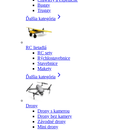
Buggy
Truggy
Ďalšia kategória
RC lietadlá
RC sety
Rýchlostavebnice
Stavebnice
Makety
Ďalšia kategória
Drony
Drony s kamerou
Drony bez kamery
Závodné drony
Mini drony