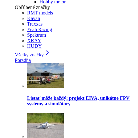
Hobby motor
Obľúbené značky
RMT models
Kavan
Traxxas
Yeah Racing
Spektrum
XRAY
HUDY
Všetky značky
Poradňa
Lietať môže každý: projekt EIVA, unikátne FPV
systémy a simulátory