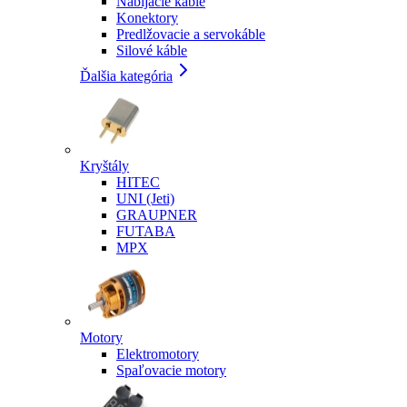
Nabíjacie káble
Konektory
Predlžovacie a servokáble
Silové káble
Ďalšia kategória
Kryštály
HITEC
UNI (Jeti)
GRAUPNER
FUTABA
MPX
Motory
Elektromotory
Spaľovacie motory