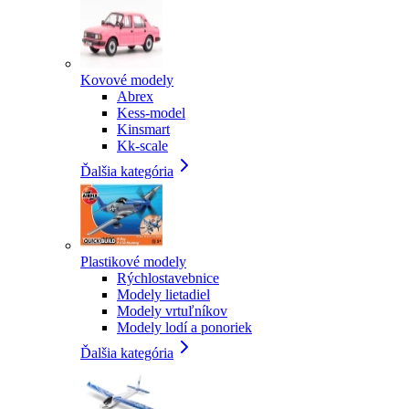
Kovové modely
Abrex
Kess-model
Kinsmart
Kk-scale
Ďalšia kategória
Plastikové modely
Rýchlostavebnice
Modely lietadiel
Modely vrtuľníkov
Modely lodí a ponoriek
Ďalšia kategória