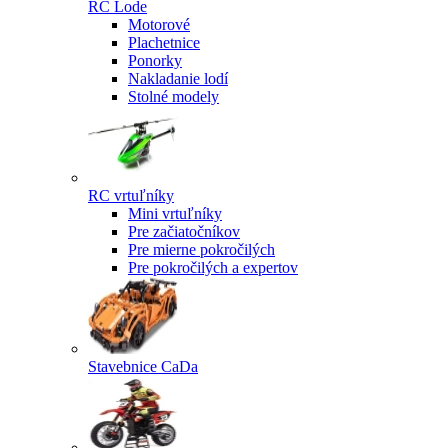
RC Lode
Motorové
Plachetnice
Ponorky
Nakladanie lodí
Stolné modely
RC vrtuľníky
Mini vrtuľníky
Pre začiatočníkov
Pre mierne pokročilých
Pre pokročilých a expertov
Stavebnice CaDa