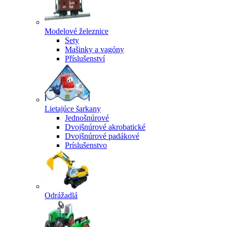
Modelové železnice
Sety
Mašinky a vagóny
Příslušenství
Lietajúce šarkany
Jednošnúrové
Dvojšnúrové akrobatické
Dvojšnúrové padákové
Príslušenstvo
Odrážadlá