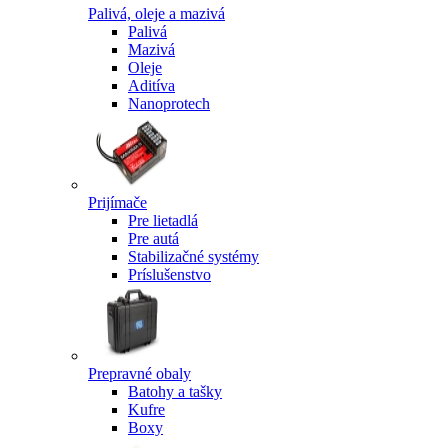
Palivá, oleje a mazivá
Palivá
Mazivá
Oleje
Aditíva
Nanoprotech
Prijímače
Pre lietadlá
Pre autá
Stabilizačné systémy
Príslušenstvo
Prepravné obaly
Batohy a tašky
Kufre
Boxy