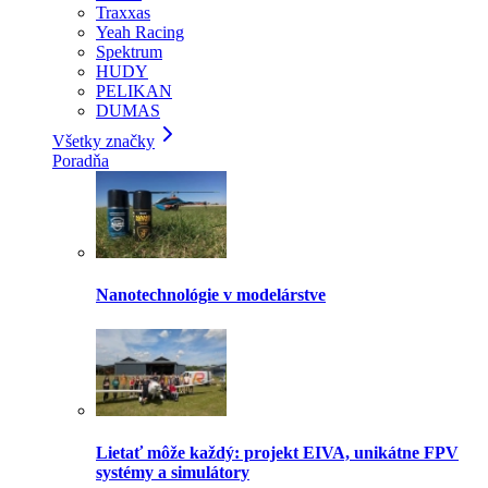
Traxxas
Yeah Racing
Spektrum
HUDY
PELIKAN
DUMAS
Všetky značky
Poradňa
Nanotechnológie v modelárstve
Lietať môže každý: projekt EIVA, unikátne FPV
systémy a simulátory