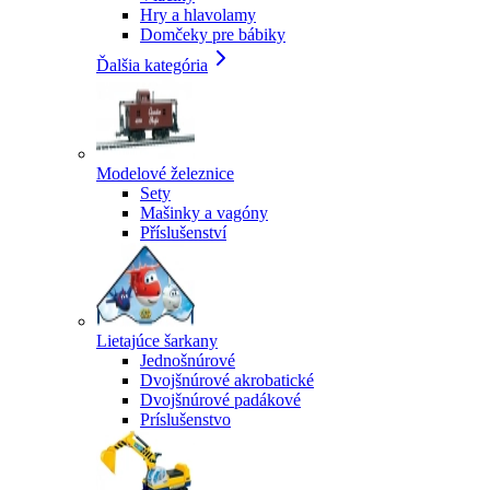
Hry a hlavolamy
Domčeky pre bábiky
Ďalšia kategória
Modelové železnice
Sety
Mašinky a vagóny
Příslušenství
Lietajúce šarkany
Jednošnúrové
Dvojšnúrové akrobatické
Dvojšnúrové padákové
Príslušenstvo