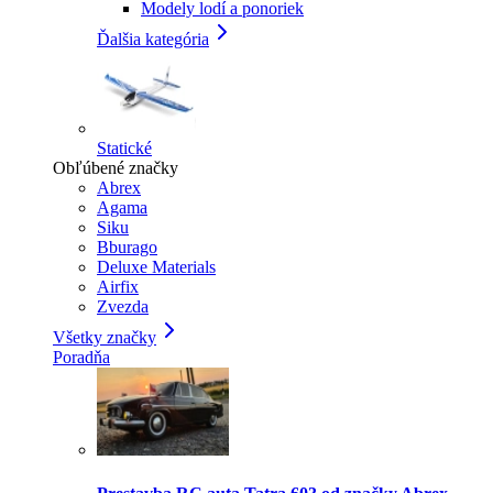
Modely lodí a ponoriek
Ďalšia kategória
Statické
Obľúbené značky
Abrex
Agama
Siku
Bburago
Deluxe Materials
Airfix
Zvezda
Všetky značky
Poradňa