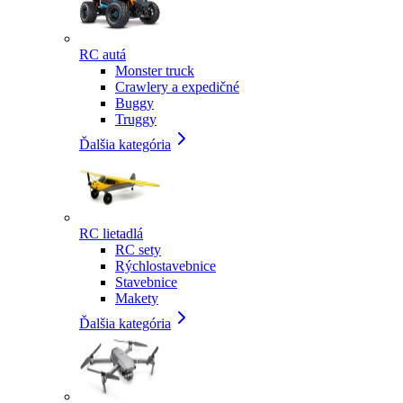
RC autá
Monster truck
Crawlery a expedičné
Buggy
Truggy
Ďalšia kategória
RC lietadlá
RC sety
Rýchlostavebnice
Stavebnice
Makety
Ďalšia kategória