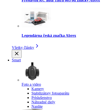
Prestavba RC auta Tatra 603 od značky Abrex
Legendárna česká značka Abrex
Všetky články
Smart
Foto a video
Kamery
Stabilizátory fotoaparátu
Príslušenstvo
Náhradné diely
Nanlite