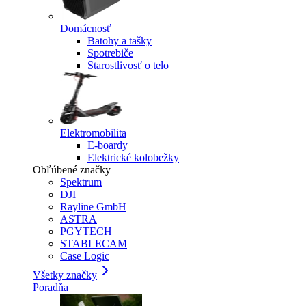
Domácnosť
Batohy a tašky
Spotrebiče
Starostlivosť o telo
Elektromobilita
E-boardy
Elektrické kolobežky
Obľúbené značky
Spektrum
DJI
Rayline GmbH
ASTRA
PGYTECH
STABLECAM
Case Logic
Všetky značky
Poradňa