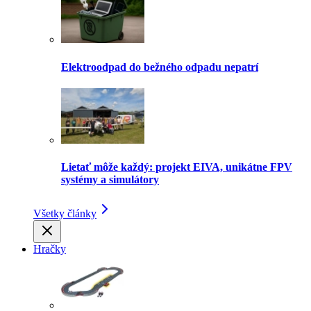
Elektroodpad do bežného odpadu nepatrí
Lietať môže každý: projekt EIVA, unikátne FPV
systémy a simulátory
Všetky články
Hračky