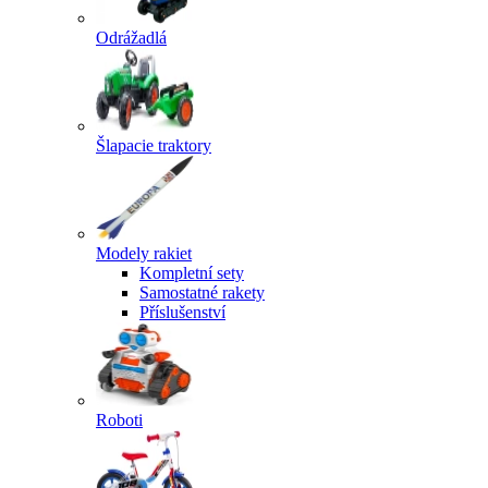
Odrážadlá
Šlapacie traktory
Modely rakiet
Kompletní sety
Samostatné rakety
Příslušenství
Roboti