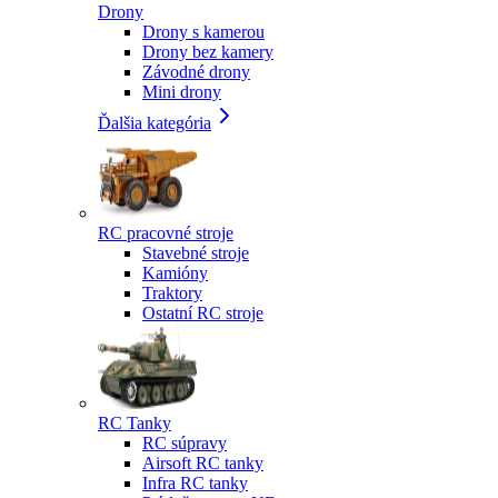
Drony
Drony s kamerou
Drony bez kamery
Závodné drony
Mini drony
Ďalšia kategória
RC pracovné stroje
Stavebné stroje
Kamióny
Traktory
Ostatní RC stroje
RC Tanky
RC súpravy
Airsoft RC tanky
Infra RC tanky