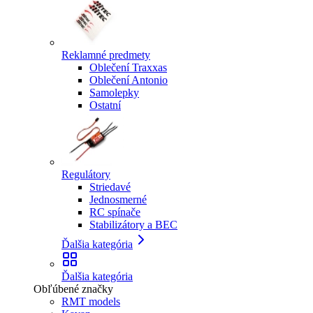
Reklamné predmety
Oblečení Traxxas
Oblečení Antonio
Samolepky
Ostatní
Regulátory
Striedavé
Jednosmerné
RC spínače
Stabilizátory a BEC
Ďalšia kategória
Ďalšia kategória
Obľúbené značky
RMT models