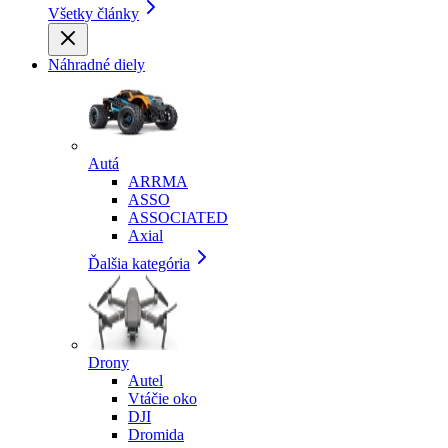
Všetky články
Náhradné diely
Autá
ARRMA
ASSO
ASSOCIATED
Axial
Ďalšia kategória
Drony
Autel
Vtáčie oko
DJI
Dromida