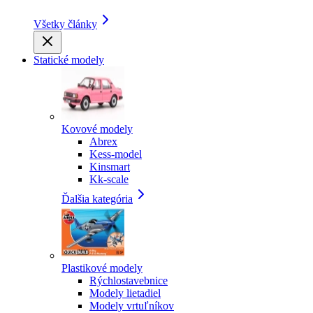
Všetky články
Statické modely
Kovové modely
Abrex
Kess-model
Kinsmart
Kk-scale
Ďalšia kategória
Plastikové modely
Rýchlostavebnice
Modely lietadiel
Modely vrtuľníkov