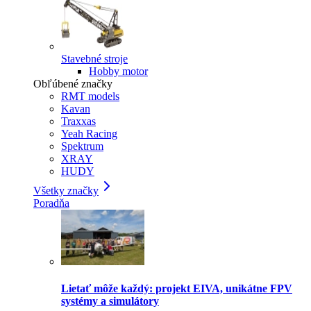
Stavebné stroje
Hobby motor
Obľúbené značky
RMT models
Kavan
Traxxas
Yeah Racing
Spektrum
XRAY
HUDY
Všetky značky
Poradňa
Lietať môže každý: projekt EIVA, unikátne FPV
systémy a simulátory