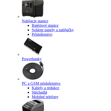
Nabíjacie stanice
Batériové stanice
Solárne panely a nabíjačky
Príslušenstvo
Powerbanky
PC a GSM príslušenstvo
Kabely a redukce
Slúchadlá
Mobilné telefony