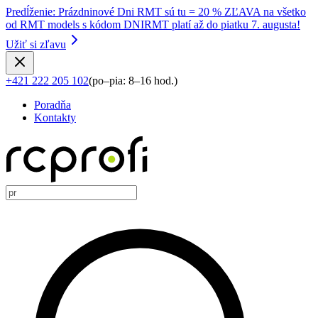
Predĺženie
:
Prázdninové Dni RMT sú tu = 20 % ZĽAVA na všetko
od RMT models s kódom DNIRMT platí až do piatku 7. augusta!
Užiť si zľavu
+421 222 205 102
(
po–pia: 8–16 hod.
)
Poradňa
Kontakty