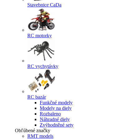
Stavebnice CaDa
RC motorky
RC vychytávky
RC bazár
Funkčné modely
Modely na diely
Rozbaleno
Náhradné diely
Zvýhodněné sety
Obľúbené značky
RMT models