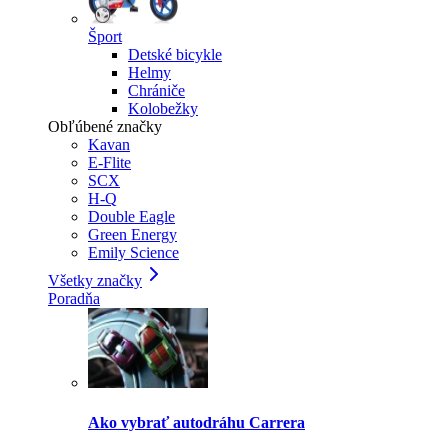
Šport
Detské bicykle
Helmy
Chrániče
Kolobežky
Obľúbené značky
Kavan
E-Flite
SCX
H-Q
Double Eagle
Green Energy
Emily Science
Všetky značky
Poradňa
Ako vybrať autodráhu Carrera