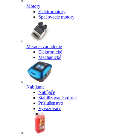
Motory
Elektromotory
Spaľovacie motory
Meracie zariadenie
Elektronické
Mechanické
Nabíjanie
Nabíjače
Stabilizované zdroje
Príslušenstvo
Vyvažovače