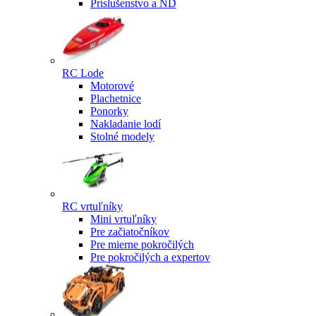
Príslušenstvo a ND
RC Lode
Motorové
Plachetnice
Ponorky
Nakladanie lodí
Stolné modely
RC vrtuľníky
Mini vrtuľníky
Pre začiatočníkov
Pre mierne pokročilých
Pre pokročilých a expertov