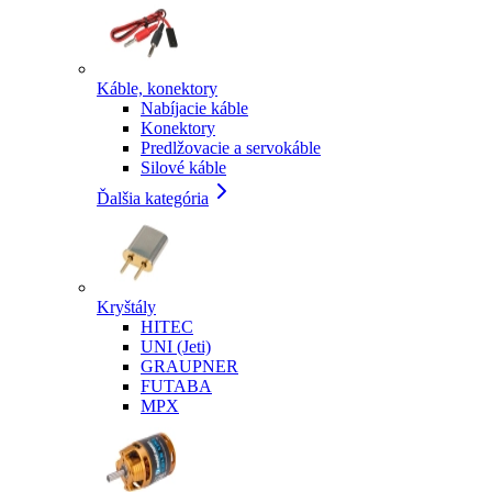
Káble, konektory
Nabíjacie káble
Konektory
Predlžovacie a servokáble
Silové káble
Ďalšia kategória
Kryštály
HITEC
UNI (Jeti)
GRAUPNER
FUTABA
MPX