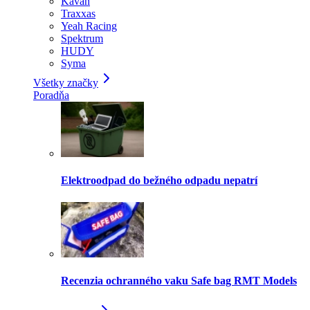
Kavan
Traxxas
Yeah Racing
Spektrum
HUDY
Syma
Všetky značky
Poradňa
Elektroodpad do bežného odpadu nepatrí
Recenzia ochranného vaku Safe bag RMT Models