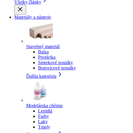
Všetky články
Materiály a nástroje
Stavebný materiál
Balza
Preglejka
Smrekové nosníky
Borovicové nosníky
Ďalšia kategória
Modelárska chémia
Lepidlá
Farby
Laky
Tmely