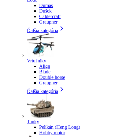
Dumas
Dušek
Caldercraft
Graupner
Ďalšia kategória
Vrtuľníky
Align
Blade
Double horse
Graupner
Ďalšia kategória
Tanky
Pelikán (Heng Long)
Hobby motor