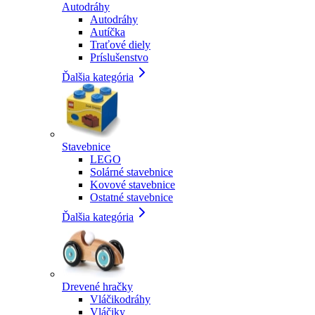
Autodráhy
Autodráhy
Autíčka
Traťové diely
Príslušenstvo
Ďalšia kategória
Stavebnice
LEGO
Solárné stavebnice
Kovové stavebnice
Ostatné stavebnice
Ďalšia kategória
Drevené hračky
Vláčikodráhy
Vláčiky