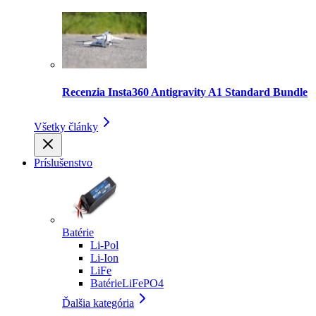
Recenzia Insta360 Antigravity A1 Standard Bundle
Všetky články
Príslušenstvo
Batérie
Li-Pol
Li-Ion
LiFe
BatérieLiFePO4
Ďalšia kategória