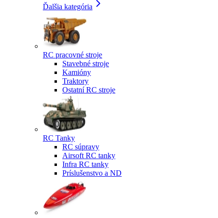
Ďalšia kategória
RC pracovné stroje
Stavebné stroje
Kamióny
Traktory
Ostatní RC stroje
RC Tanky
RC súpravy
Airsoft RC tanky
Infra RC tanky
Príslušenstvo a ND