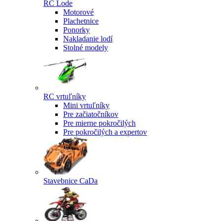
RC Lode
Motorové
Plachetnice
Ponorky
Nakladanie lodí
Stolné modely
RC vrtuľníky
Mini vrtuľníky
Pre začiatočníkov
Pre mierne pokročilých
Pre pokročilých a expertov
Stavebnice CaDa