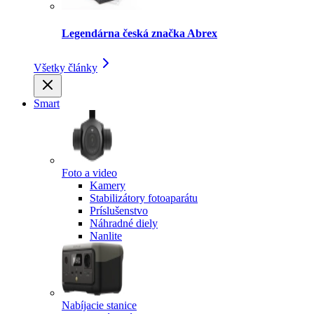
Legendárna česká značka Abrex
Všetky články
Smart
Foto a video
Kamery
Stabilizátory fotoaparátu
Príslušenstvo
Náhradné diely
Nanlite
Nabíjacie stanice