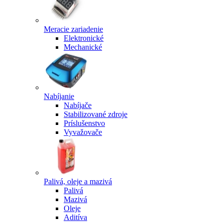
Meracie zariadenie
Elektronické
Mechanické
Nabíjanie
Nabíjače
Stabilizované zdroje
Príslušenstvo
Vyvažovače
Palivá, oleje a mazivá
Palivá
Mazivá
Oleje
Aditíva