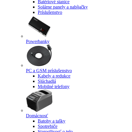
Batériové stanice
Solárne panely a nabíjačky
Príslušenstvo
Powerbanky
PC a GSM príslušenstvo
Kabely a redukce
Slúchadlá
Mobilné telefony
Domácnosť
Batohy a tašky
Spotrebiče
Starostlivosť o telo