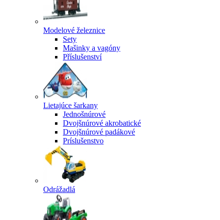
Modelové železnice
Sety
Mašinky a vagóny
Příslušenství
Lietajúce šarkany
Jednošnúrové
Dvojšnúrové akrobatické
Dvojšnúrové padákové
Príslušenstvo
Odrážadlá