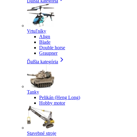
Ďalšia kategória
Vrtuľníky
Align
Blade
Double horse
Graupner
Ďalšia kategória
Tanky
Pelikán (Heng Long)
Hobby motor
Stavebné stroje