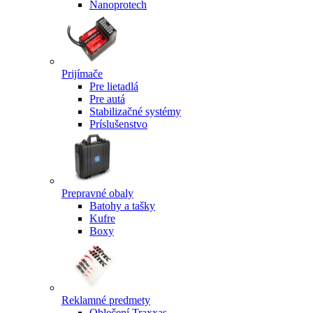
Nanoprotech
Prijímače
Pre lietadlá
Pre autá
Stabilizačné systémy
Príslušenstvo
Prepravné obaly
Batohy a tašky
Kufre
Boxy
Reklamné predmety
Oblečení Traxxas