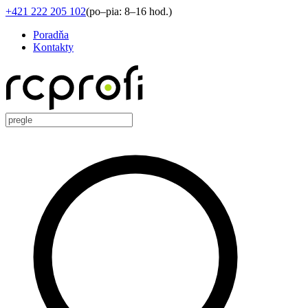
+421 222 205 102
(
po–pia: 8–16 hod.
)
Poradňa
Kontakty