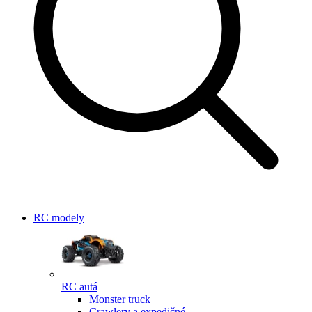
RC modely
RC autá
Monster truck
Crawlery a expedičné