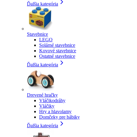
Ďalšia kategória
Stavebnice
LEGO
Solárné stavebnice
Kovové stavebnice
Ostatné stavebnice
Ďalšia kategória
Drevené hračky
Vláčikodráhy
Vláčiky
Hry a hlavolamy
Domčeky pre bábiky
Ďalšia kategória