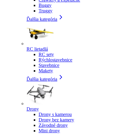
Buggy
Truggy
Ďalšia kategória
RC lietadlá
RC sety
Rýchlostavebnice
Stavebnice
Makety
Ďalšia kategória
Drony
Drony s kamerou
Drony bez kamery
Závodné drony
Mini drony