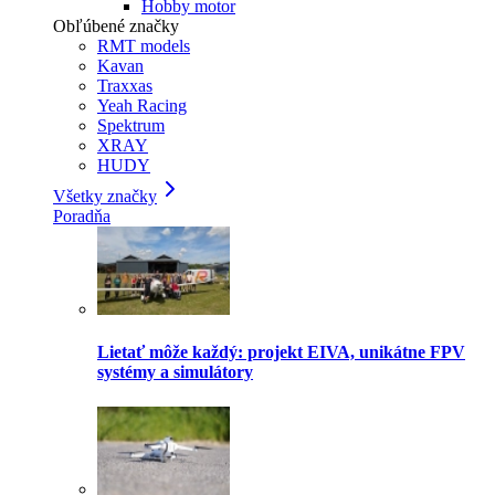
Hobby motor
Obľúbené značky
RMT models
Kavan
Traxxas
Yeah Racing
Spektrum
XRAY
HUDY
Všetky značky
Poradňa
Lietať môže každý: projekt EIVA, unikátne FPV
systémy a simulátory