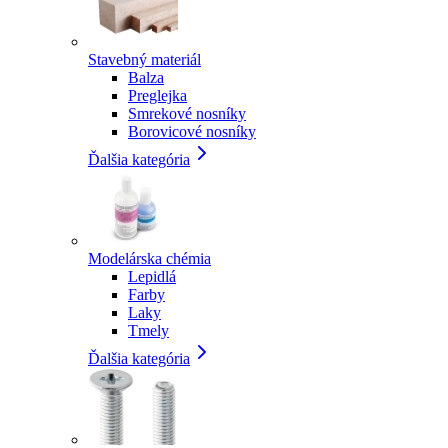
Stavebný materiál
Balza
Preglejka
Smrekové nosníky
Borovicové nosníky
Ďalšia kategória
Modelárska chémia
Lepidlá
Farby
Laky
Tmely
Ďalšia kategória