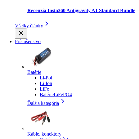
Recenzia Insta360 Antigravity A1 Standard Bundle
Všetky články
Príslušenstvo
Batérie
Li-Pol
Li-Ion
LiFe
BatérieLiFePO4
Ďalšia kategória
Káble, konektory