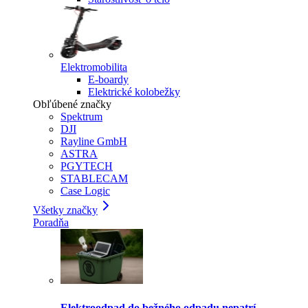
Elektromobilita
E-boardy
Elektrické kolobežky
Obľúbené značky
Spektrum
DJI
Rayline GmbH
ASTRA
PGYTECH
STABLECAM
Case Logic
Všetky značky
Poradňa
Elektroodpad do bežného odpadu nepatrí