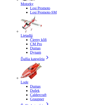
Motorky
Losi Promoto
Losi Promoto-SM
Lietadlá
Čierny kôň
CM Pro
Dumas
Dynam
Ďalšia kategória
Lode
Dumas
Dušek
Caldercraft
Graupner