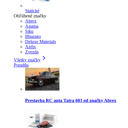
Statické
Obľúbené značky
Abrex
Agama
Siku
Bburago
Deluxe Materials
Airfix
Zvezda
Všetky značky
Poradňa
Prestavba RC auta Tatra 603 od značky Abrex