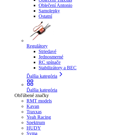
Oblečení Antonio
Samolepky
Ostatní
Regulátory
Striedavé
Jednosmerné
RC spínače
Stabilizátory a BEC
Ďalšia kategória
Ďalšia kategória
Obľúbené značky
RMT models
Kavan
Traxxas
Yeah Racing
Spektrum
HUDY
Syma