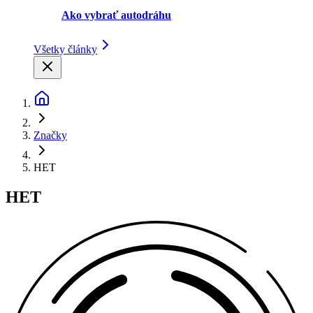
Ako vybrať autodráhu
Všetky články
Značky
HET
HET