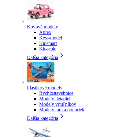
Kovové modely
Abrex
Kess-model
Kinsmart
Kk-scale
Ďalšia kategória
Plastikové modely
Rýchlostavebnice
Modely lietadiel
Modely vrtuľníkov
Modely lodí a ponoriek
Ďalšia kategória