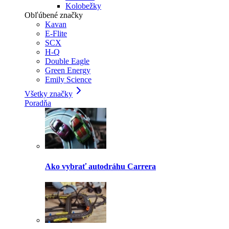
Kolobežky
Obľúbené značky
Kavan
E-Flite
SCX
H-Q
Double Eagle
Green Energy
Emily Science
Všetky značky
Poradňa
Ako vybrať autodráhu Carrera