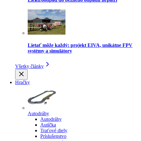
Lietať môže každý: projekt EIVA, unikátne FPV
systémy a simulátory
Všetky články
Hračky
Autodráhy
Autodráhy
Autíčka
Traťové diely
Príslušenstvo