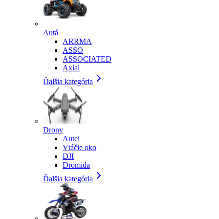
Autá
ARRMA
ASSO
ASSOCIATED
Axial
Ďalšia kategória
Drony
Autel
Vtáčie oko
DJI
Dromida
Ďalšia kategória