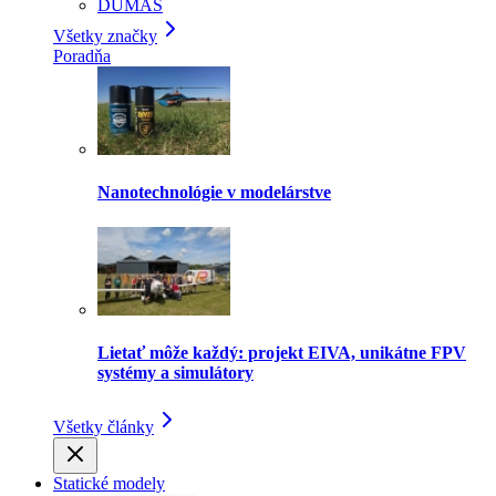
DUMAS
Všetky značky
Poradňa
Nanotechnológie v modelárstve
Lietať môže každý: projekt EIVA, unikátne FPV
systémy a simulátory
Všetky články
Statické modely