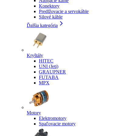
Nabíjacie káble
Konektory
Predlžovacie a servokáble
Silové káble
Ďalšia kategória
Kryštály
HITEC
UNI (Jeti)
GRAUPNER
FUTABA
MPX
Motory
Elektromotory
Spaľovacie motory