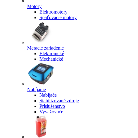
Motory
Elektromotory
Spaľovacie motory
Meracie zariadenie
Elektronické
Mechanické
Nabíjanie
Nabíjače
Stabilizované zdroje
Príslušenstvo
Vyvažovače