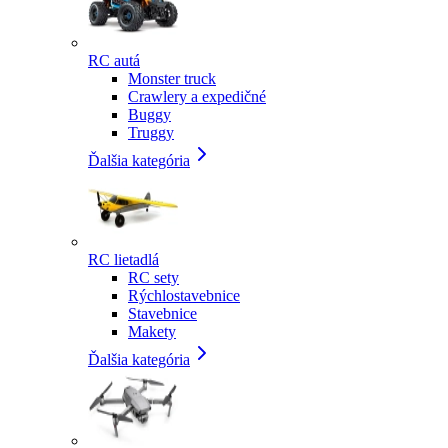
RC autá
Monster truck
Crawlery a expedičné
Buggy
Truggy
Ďalšia kategória
RC lietadlá
RC sety
Rýchlostavebnice
Stavebnice
Makety
Ďalšia kategória