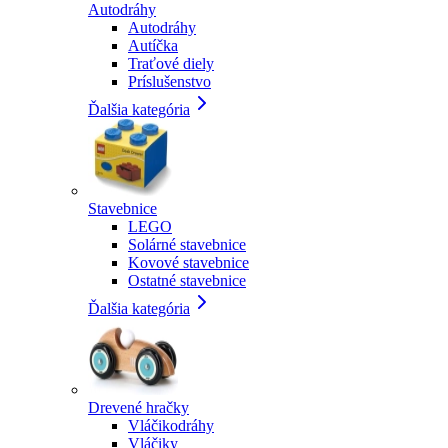
Autodráhy
Autodráhy
Autíčka
Traťové diely
Príslušenstvo
Ďalšia kategória
Stavebnice
LEGO
Solárné stavebnice
Kovové stavebnice
Ostatné stavebnice
Ďalšia kategória
Drevené hračky
Vláčikodráhy
Vláčiky