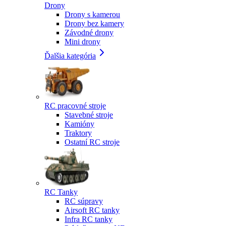
Drony
Drony s kamerou
Drony bez kamery
Závodné drony
Mini drony
Ďalšia kategória
RC pracovné stroje
Stavebné stroje
Kamióny
Traktory
Ostatní RC stroje
RC Tanky
RC súpravy
Airsoft RC tanky
Infra RC tanky