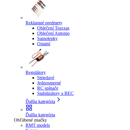
Reklamné predmety
Oblečení Traxxas
Oblečení Antonio
Samolepky
Ostatní
Regulátory
Striedavé
Jednosmerné
RC spínače
Stabilizátory a BEC
Ďalšia kategória
Ďalšia kategória
Obľúbené značky
RMT models