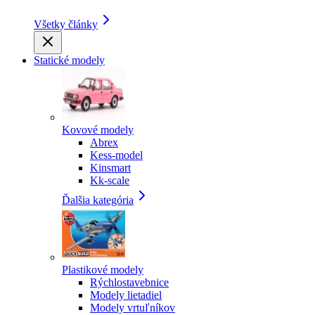
Všetky články
Statické modely
Kovové modely
Abrex
Kess-model
Kinsmart
Kk-scale
Ďalšia kategória
Plastikové modely
Rýchlostavebnice
Modely lietadiel
Modely vrtuľníkov