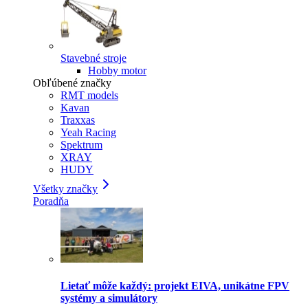
Stavebné stroje
Hobby motor
Obľúbené značky
RMT models
Kavan
Traxxas
Yeah Racing
Spektrum
XRAY
HUDY
Všetky značky
Poradňa
Lietať môže každý: projekt EIVA, unikátne FPV
systémy a simulátory