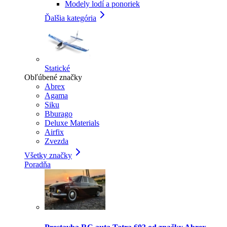
Modely lodí a ponoriek
Ďalšia kategória
Statické
Obľúbené značky
Abrex
Agama
Siku
Bburago
Deluxe Materials
Airfix
Zvezda
Všetky značky
Poradňa