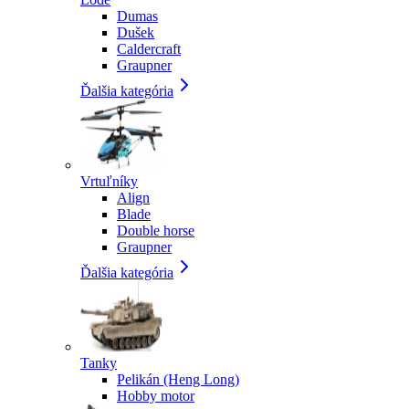
Dumas
Dušek
Caldercraft
Graupner
Ďalšia kategória
Vrtuľníky
Align
Blade
Double horse
Graupner
Ďalšia kategória
Tanky
Pelikán (Heng Long)
Hobby motor