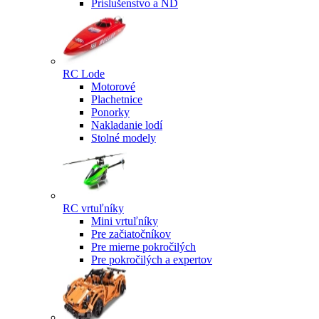
Príslušenstvo a ND
RC Lode
Motorové
Plachetnice
Ponorky
Nakladanie lodí
Stolné modely
RC vrtuľníky
Mini vrtuľníky
Pre začiatočníkov
Pre mierne pokročilých
Pre pokročilých a expertov