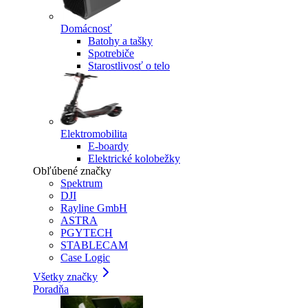
Domácnosť
Batohy a tašky
Spotrebiče
Starostlivosť o telo
Elektromobilita
E-boardy
Elektrické kolobežky
Obľúbené značky
Spektrum
DJI
Rayline GmbH
ASTRA
PGYTECH
STABLECAM
Case Logic
Všetky značky
Poradňa