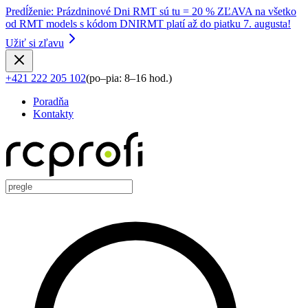
Predĺženie
:
Prázdninové Dni RMT sú tu = 20 % ZĽAVA na všetko
od RMT models s kódom DNIRMT platí až do piatku 7. augusta!
Užiť si zľavu
+421 222 205 102
(
po–pia: 8–16 hod.
)
Poradňa
Kontakty