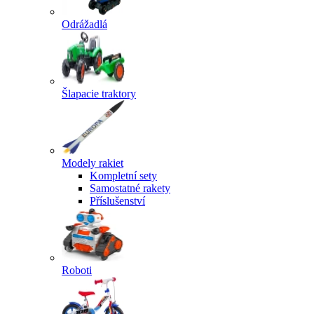
Odrážadlá
Šlapacie traktory
Modely rakiet
Kompletní sety
Samostatné rakety
Příslušenství
Roboti