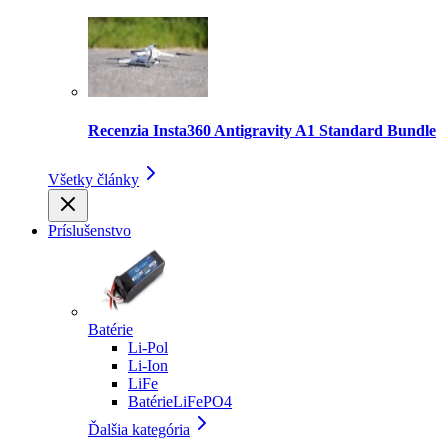
Recenzia Insta360 Antigravity A1 Standard Bundle
Všetky články
Príslušenstvo
Batérie
Li-Pol
Li-Ion
LiFe
BatérieLiFePO4
Ďalšia kategória