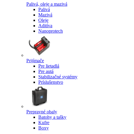
Palivá, oleje a mazivá
Palivá
Mazivá
Oleje
Aditíva
Nanoprotech
Prijímače
Pre lietadlá
Pre autá
Stabilizačné systémy
Príslušenstvo
Prepravné obaly
Batohy a tašky
Kufre
Boxy