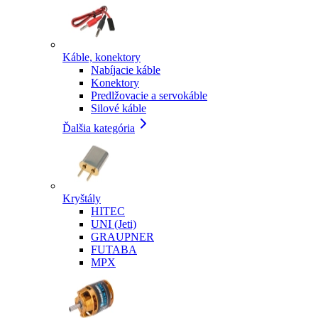
Káble, konektory
Nabíjacie káble
Konektory
Predlžovacie a servokáble
Silové káble
Ďalšia kategória
Kryštály
HITEC
UNI (Jeti)
GRAUPNER
FUTABA
MPX