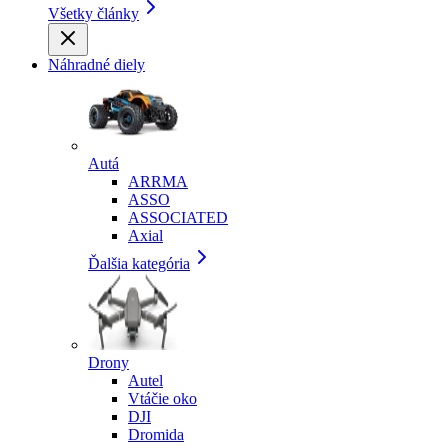
Všetky články
Náhradné diely
Autá
ARRMA
ASSO
ASSOCIATED
Axial
Ďalšia kategória
Drony
Autel
Vtáčie oko
DJI
Dromida