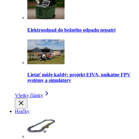
Elektroodpad do bežného odpadu nepatrí
Lietať môže každý: projekt EIVA, unikátne FPV
systémy a simulátory
Všetky články
Hračky