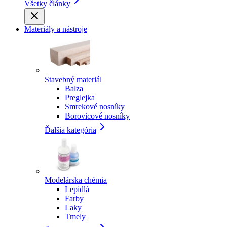
Všetky články
Materiály a nástroje
Stavebný materiál
Balza
Preglejka
Smrekové nosníky
Borovicové nosníky
Ďalšia kategória
Modelárska chémia
Lepidlá
Farby
Laky
Tmely