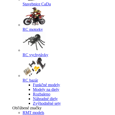
Stavebnice CaDa
RC motorky
RC vychytávky
RC bazár
Funkčné modely
Modely na diely
Rozbaleno
Náhradné diely
Zvýhodněné sety
Obľúbené značky
RMT models