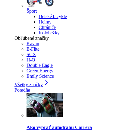
Šport
Detské bicykle
Helmy
Chrániče
Kolobežky
Obľúbené značky
Kavan
E-Flite
SCX
H-Q
Double Eagle
Green Energy
Emily Science
Všetky značky
Poradňa
Ako vybrať autodráhu Carrera