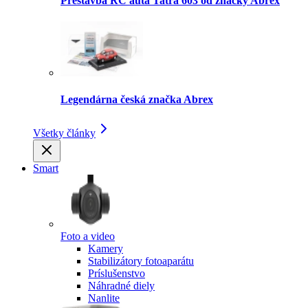
Prestavba RC auta Tatra 603 od značky Abrex
Legendárna česká značka Abrex
Všetky články
Smart
Foto a video
Kamery
Stabilizátory fotoaparátu
Príslušenstvo
Náhradné diely
Nanlite