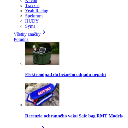
Kavan
Traxxas
Yeah Racing
Spektrum
HUDY
Syma
Všetky značky
Poradňa
Elektroodpad do bežného odpadu nepatrí
Recenzia ochranného vaku Safe bag RMT Models