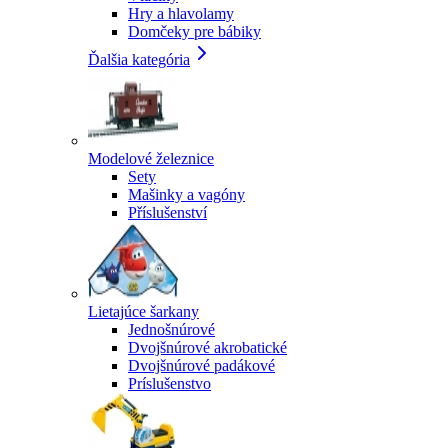
Hry a hlavolamy
Domčeky pre bábiky
Ďalšia kategória
Modelové železnice
Sety
Mašinky a vagóny
Příslušenství
Lietajúce šarkany
Jednošnúrové
Dvojšnúrové akrobatické
Dvojšnúrové padákové
Príslušenstvo