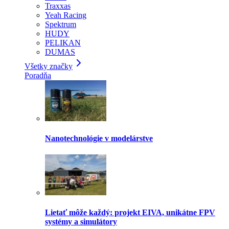
Traxxas
Yeah Racing
Spektrum
HUDY
PELIKAN
DUMAS
Všetky značky
Poradňa
Nanotechnológie v modelárstve
Lietať môže každý: projekt EIVA, unikátne FPV
systémy a simulátory