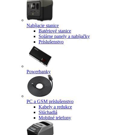
Nabíjacie stanice
Batériové stanice
Solárne panely a nabíjačky
Príslušenstvo
Powerbanky
PC a GSM príslušenstvo
Kabely a redukce
Slúchadlá
Mobilné telefony