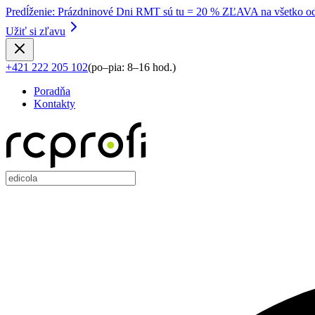
Predĺženie
:
Prázdninové Dni RMT sú tu = 20 % ZĽAVA na všetko od
Užiť si zľavu
+421 222 205 102
(
po–pia: 8–16 hod.
)
Poradňa
Kontakty