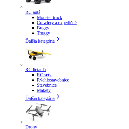
RC autá
Monster truck
Crawlery a expedičné
Buggy
Truggy
Ďalšia kategória
RC lietadlá
RC sety
Rýchlostavebnice
Stavebnice
Makety
Ďalšia kategória
Drony