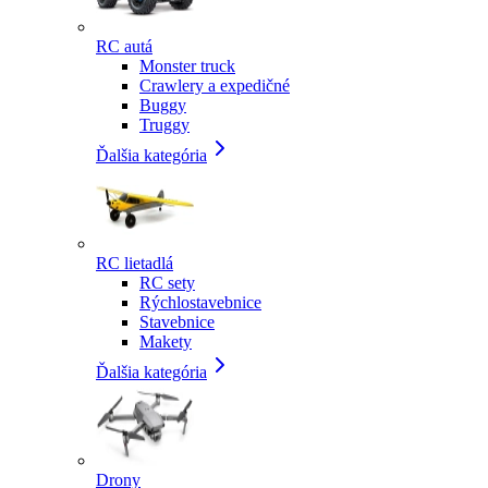
RC autá
Monster truck
Crawlery a expedičné
Buggy
Truggy
Ďalšia kategória
RC lietadlá
RC sety
Rýchlostavebnice
Stavebnice
Makety
Ďalšia kategória
Drony