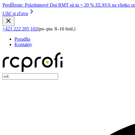
Predĺženie
:
Prázdninové Dni RMT sú tu = 20 % ZĽAVA na všetko od
Užiť si zľavu
+421 222 205 102
(
po–pia: 8–16 hod.
)
Poradňa
Kontakty