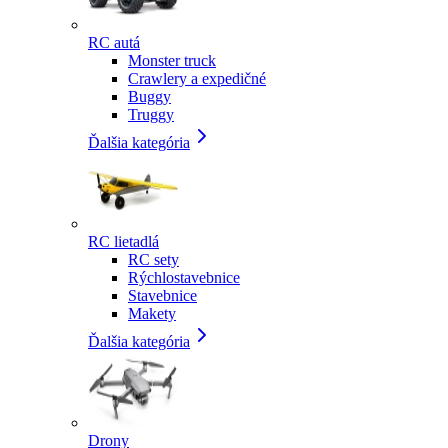
RC autá
Monster truck
Crawlery a expedičné
Buggy
Truggy
Ďalšia kategória
RC lietadlá
RC sety
Rýchlostavebnice
Stavebnice
Makety
Ďalšia kategória
Drony