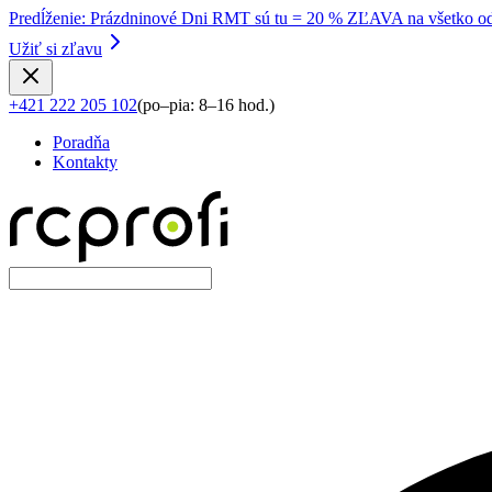
Predĺženie
:
Prázdninové Dni RMT sú tu = 20 % ZĽAVA na všetko od
Užiť si zľavu
+421 222 205 102
(
po–pia: 8–16 hod.
)
Poradňa
Kontakty