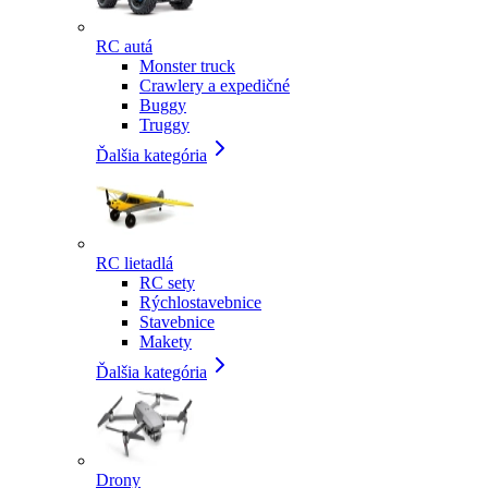
RC autá
Monster truck
Crawlery a expedičné
Buggy
Truggy
Ďalšia kategória
RC lietadlá
RC sety
Rýchlostavebnice
Stavebnice
Makety
Ďalšia kategória
Drony