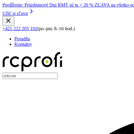
Predĺženie
:
Prázdninové Dni RMT sú tu = 20 % ZĽAVA na všetko od
Užiť si zľavu
+421 222 205 102
(
po–pia: 8–16 hod.
)
Poradňa
Kontakty