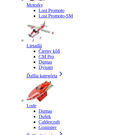
Motorky
Losi Promoto
Losi Promoto-SM
Lietadlá
Čierny kôň
CM Pro
Dumas
Dynam
Ďalšia kategória
Lode
Dumas
Dušek
Caldercraft
Graupner