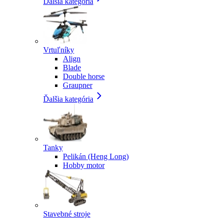
Ďalšia kategória
Vrtuľníky
Align
Blade
Double horse
Graupner
Ďalšia kategória
Tanky
Pelikán (Heng Long)
Hobby motor
Stavebné stroje