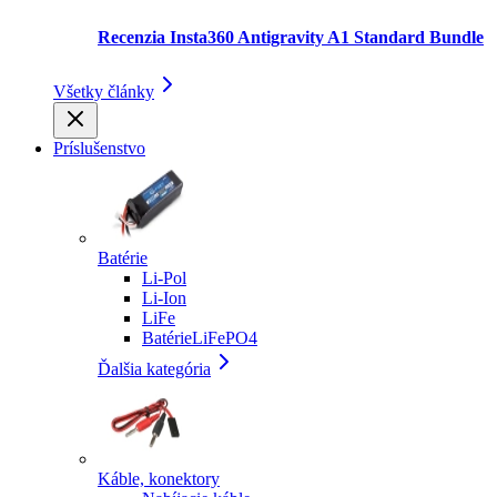
Recenzia Insta360 Antigravity A1 Standard Bundle
Všetky články
Príslušenstvo
Batérie
Li-Pol
Li-Ion
LiFe
BatérieLiFePO4
Ďalšia kategória
Káble, konektory