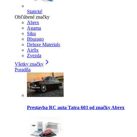
Statické
Obľúbené značky
Abrex
Agama
Siku
Bburago
Deluxe Materials
Airfix
Zvezda
Všetky značky
Poradňa
Prestavba RC auta Tatra 603 od značky Abrex