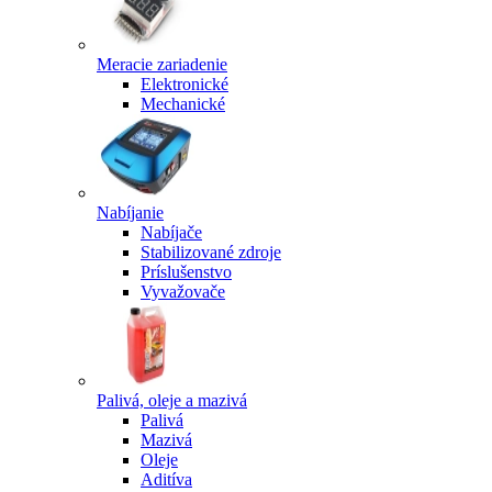
Meracie zariadenie
Elektronické
Mechanické
Nabíjanie
Nabíjače
Stabilizované zdroje
Príslušenstvo
Vyvažovače
Palivá, oleje a mazivá
Palivá
Mazivá
Oleje
Aditíva