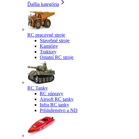
Ďalšia kategória
RC pracovné stroje
Stavebné stroje
Kamióny
Traktory
Ostatní RC stroje
RC Tanky
RC súpravy
Airsoft RC tanky
Infra RC tanky
Príslušenstvo a ND