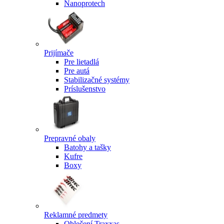
Nanoprotech
Prijímače
Pre lietadlá
Pre autá
Stabilizačné systémy
Príslušenstvo
Prepravné obaly
Batohy a tašky
Kufre
Boxy
Reklamné predmety
Oblečení Traxxas