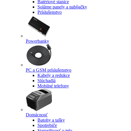
Batériové stanice
Solárne panely a nabíjačky
Príslušenstvo
Powerbanky
PC a GSM príslušenstvo
Kabely a redukce
Slúchadlá
Mobilné telefony
Domácnosť
Batohy a tašky
Spotrebiče
Starostlivosť o telo