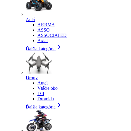
Autá
ARRMA
ASSO
ASSOCIATED
Axial
Ďalšia kategória
Drony
Autel
Vtáčie oko
DJI
Dromida
Ďalšia kategória