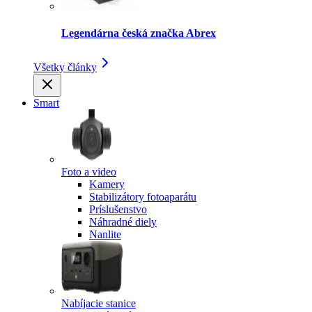
Legendárna česká značka Abrex
Všetky články
Smart
Foto a video
Kamery
Stabilizátory fotoaparátu
Príslušenstvo
Náhradné diely
Nanlite
Nabíjacie stanice