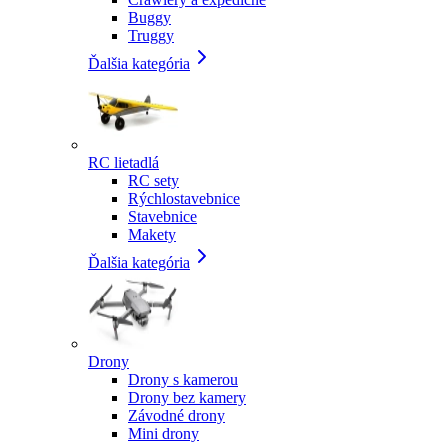
Buggy
Truggy
Ďalšia kategória
RC lietadlá
RC sety
Rýchlostavebnice
Stavebnice
Makety
Ďalšia kategória
Drony
Drony s kamerou
Drony bez kamery
Závodné drony
Mini drony