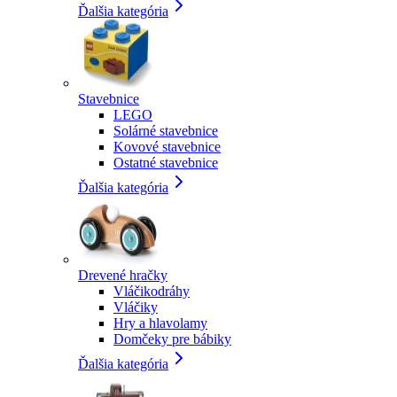
Ďalšia kategória
Stavebnice
LEGO
Solárné stavebnice
Kovové stavebnice
Ostatné stavebnice
Ďalšia kategória
Drevené hračky
Vláčikodráhy
Vláčiky
Hry a hlavolamy
Domčeky pre bábiky
Ďalšia kategória