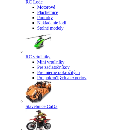
RC Lode
Motorové
Plachetnice
Ponorky
Nakladanie lodí
Stolné modely
RC vrtuľníky
Mini vrtuľníky
Pre začiatočníkov
Pre mierne pokročilých
Pre pokročilých a expertov
Stavebnice CaDa