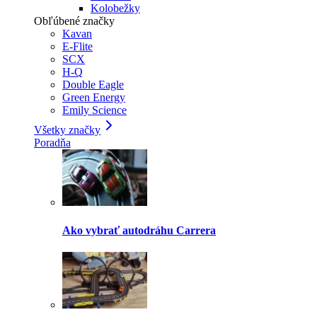
Kolobežky
Obľúbené značky
Kavan
E-Flite
SCX
H-Q
Double Eagle
Green Energy
Emily Science
Všetky značky
Poradňa
Ako vybrať autodráhu Carrera