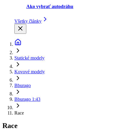
Ako vybrať autodráhu
Všetky články
Statické modely
Kovové modely
Bburago
Bburago 1:43
Race
Race