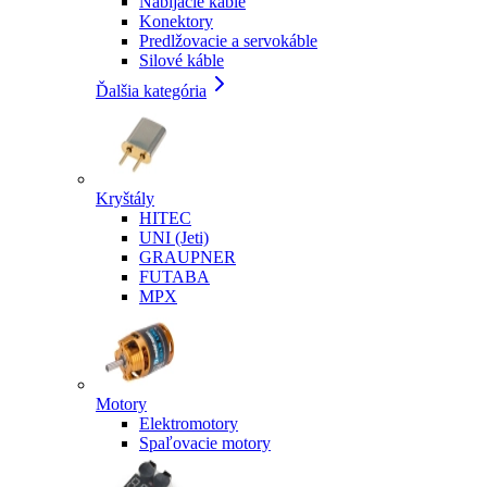
Nabíjacie káble
Konektory
Predlžovacie a servokáble
Silové káble
Ďalšia kategória
Kryštály
HITEC
UNI (Jeti)
GRAUPNER
FUTABA
MPX
Motory
Elektromotory
Spaľovacie motory