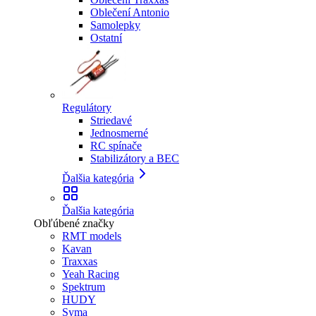
Oblečení Antonio
Samolepky
Ostatní
Regulátory
Striedavé
Jednosmerné
RC spínače
Stabilizátory a BEC
Ďalšia kategória
Ďalšia kategória
Obľúbené značky
RMT models
Kavan
Traxxas
Yeah Racing
Spektrum
HUDY
Syma