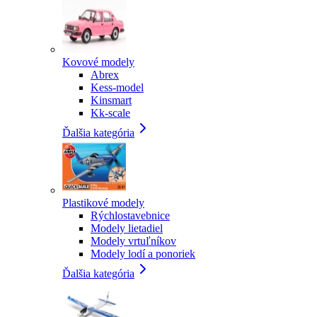
Kovové modely
Abrex
Kess-model
Kinsmart
Kk-scale
Ďalšia kategória
Plastikové modely
Rýchlostavebnice
Modely lietadiel
Modely vrtuľníkov
Modely lodí a ponoriek
Ďalšia kategória