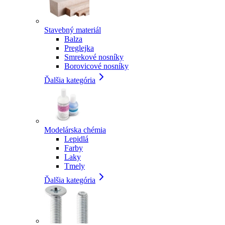
Stavebný materiál
Balza
Preglejka
Smrekové nosníky
Borovicové nosníky
Ďalšia kategória
Modelárska chémia
Lepidlá
Farby
Laky
Tmely
Ďalšia kategória