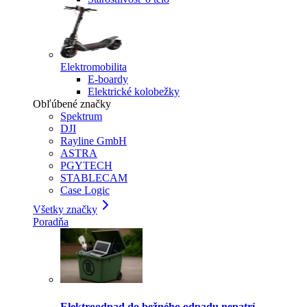
Elektromobilita
E-boardy
Elektrické kolobežky
Obľúbené značky
Spektrum
DJI
Rayline GmbH
ASTRA
PGYTECH
STABLECAM
Case Logic
Všetky značky
Poradňa
Elektroodpad do bežného odpadu nepatrí