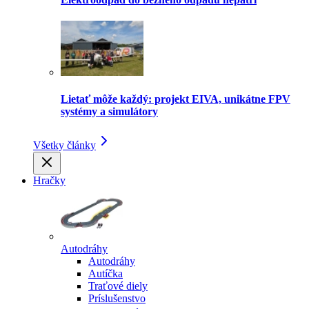
Lietať môže každý: projekt EIVA, unikátne FPV
systémy a simulátory
Všetky články
Hračky
Autodráhy
Autodráhy
Autíčka
Traťové diely
Príslušenstvo