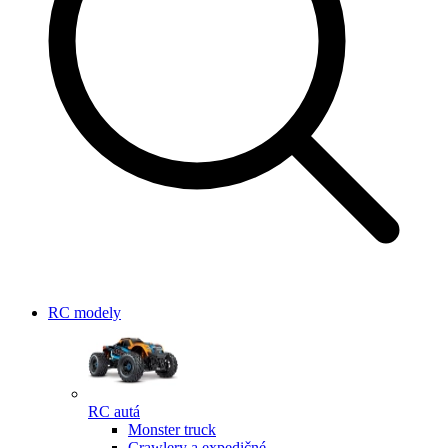
RC modely
RC autá
Monster truck
Crawlery a expedičné