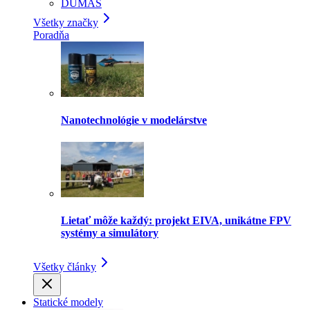
DUMAS
Všetky značky
Poradňa
Nanotechnológie v modelárstve
Lietať môže každý: projekt EIVA, unikátne FPV
systémy a simulátory
Všetky články
Statické modely