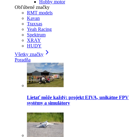
Hobby motor
Obľúbené značky
RMT models
Kavan
Traxxas
Yeah Racing
Spektrum
XRAY
HUDY
Všetky značky
Poradňa
Lietať môže každý: projekt EIVA, unikátne FPV
systémy a simulátory