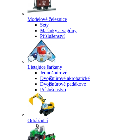
Modelové železnice
Sety
Mašinky a vagóny
Příslušenství
Lietajúce šarkany
Jednošnúrové
Dvojšnúrové akrobatické
Dvojšnúrové padákové
Príslušenstvo
Odrážadlá