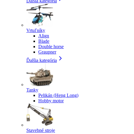
Ďalšia kategória
Vrtuľníky
Align
Blade
Double horse
Graupner
Ďalšia kategória
Tanky
Pelikán (Heng Long)
Hobby motor
Stavebné stroje