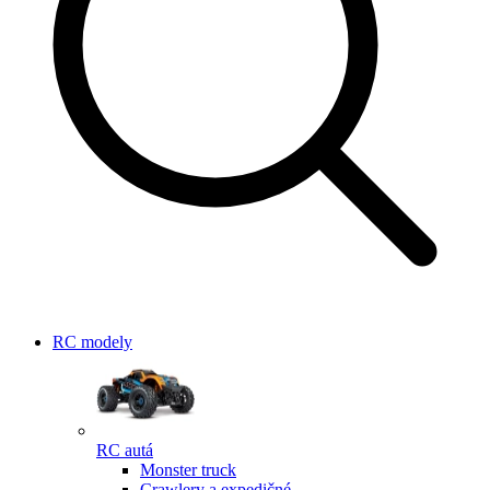
RC modely
RC autá
Monster truck
Crawlery a expedičné