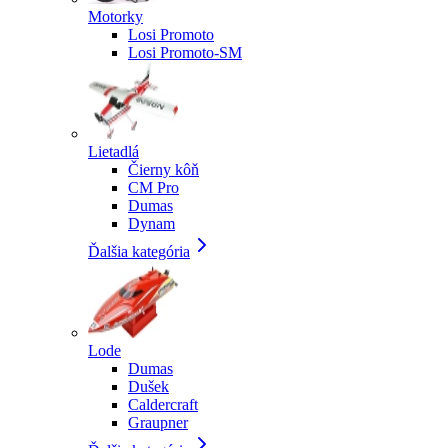
Motorky
Losi Promoto
Losi Promoto-SM
Lietadlá
Čierny kôň
CM Pro
Dumas
Dynam
Ďalšia kategória
Lode
Dumas
Dušek
Caldercraft
Graupner