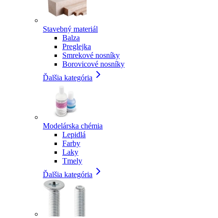
Stavebný materiál
Balza
Preglejka
Smrekové nosníky
Borovicové nosníky
Ďalšia kategória
Modelárska chémia
Lepidlá
Farby
Laky
Tmely
Ďalšia kategória