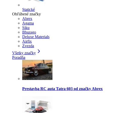
Statické
Obľúbené značky
Abrex
Agama
Siku
Bburago
Deluxe Materials
Airfix
Zvezda
Všetky značky
Poradňa
Prestavba RC auta Tatra 603 od značky Abrex