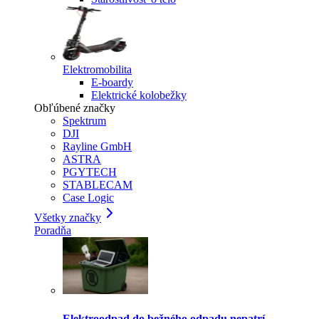
Elektromobilita
E-boardy
Elektrické kolobežky
Obľúbené značky
Spektrum
DJI
Rayline GmbH
ASTRA
PGYTECH
STABLECAM
Case Logic
Všetky značky
Poradňa
Elektroodpad do bežného odpadu nepatrí