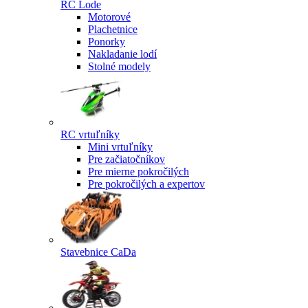
RC Lode
Motorové
Plachetnice
Ponorky
Nakladanie lodí
Stolné modely
RC vrtuľníky
Mini vrtuľníky
Pre začiatočníkov
Pre mierne pokročilých
Pre pokročilých a expertov
Stavebnice CaDa