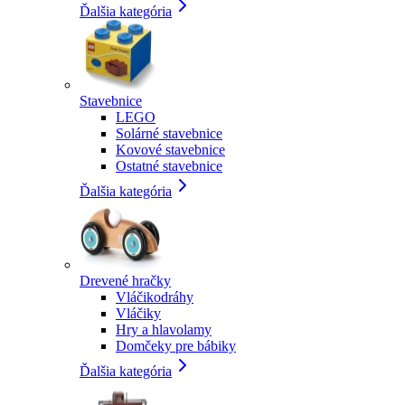
Ďalšia kategória
Stavebnice
LEGO
Solárné stavebnice
Kovové stavebnice
Ostatné stavebnice
Ďalšia kategória
Drevené hračky
Vláčikodráhy
Vláčiky
Hry a hlavolamy
Domčeky pre bábiky
Ďalšia kategória