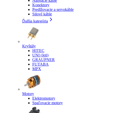
Nabíjacie káble
Konektory
Predlžovacie a servokáble
Silové káble
Ďalšia kategória
Kryštály
HITEC
UNI (Jeti)
GRAUPNER
FUTABA
MPX
Motory
Elektromotory
Spaľovacie motory