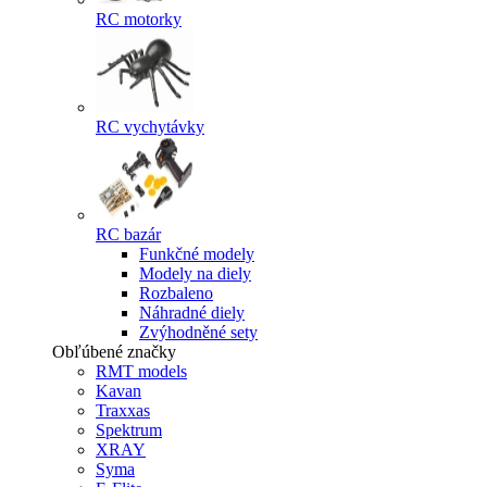
RC motorky
RC vychytávky
RC bazár
Funkčné modely
Modely na diely
Rozbaleno
Náhradné diely
Zvýhodněné sety
Obľúbené značky
RMT models
Kavan
Traxxas
Spektrum
XRAY
Syma