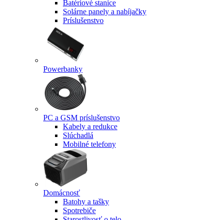
Batériové stanice
Solárne panely a nabíjačky
Príslušenstvo
Powerbanky
PC a GSM príslušenstvo
Kabely a redukce
Slúchadlá
Mobilné telefony
Domácnosť
Batohy a tašky
Spotrebiče
Starostlivosť o telo