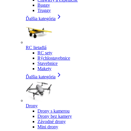
Buggy
Truggy
Ďalšia kategória
RC lietadlá
RC sety
Rýchlostavebnice
Stavebnice
Makety
Ďalšia kategória
Drony
Drony s kamerou
Drony bez kamery
Závodné drony
Mini drony