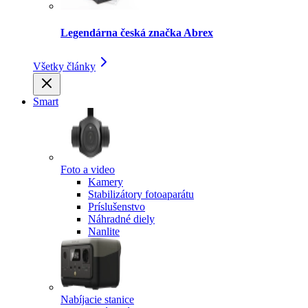
Legendárna česká značka Abrex
Všetky články
Smart
Foto a video
Kamery
Stabilizátory fotoaparátu
Príslušenstvo
Náhradné diely
Nanlite
Nabíjacie stanice