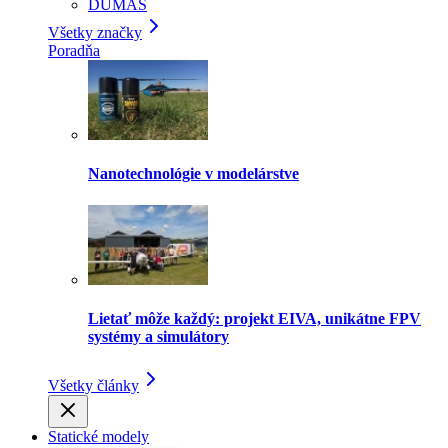
DUMAS
Všetky značky
Poradňa
Nanotechnológie v modelárstve
Lietať môže každý: projekt EIVA, unikátne FPV
systémy a simulátory
Všetky články
Statické modely