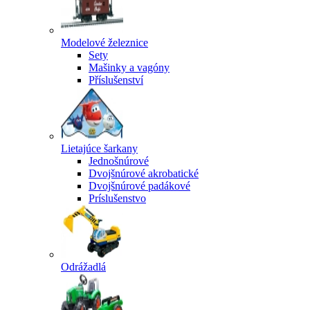
Modelové železnice
Sety
Mašinky a vagóny
Příslušenství
Lietajúce šarkany
Jednošnúrové
Dvojšnúrové akrobatické
Dvojšnúrové padákové
Príslušenstvo
Odrážadlá