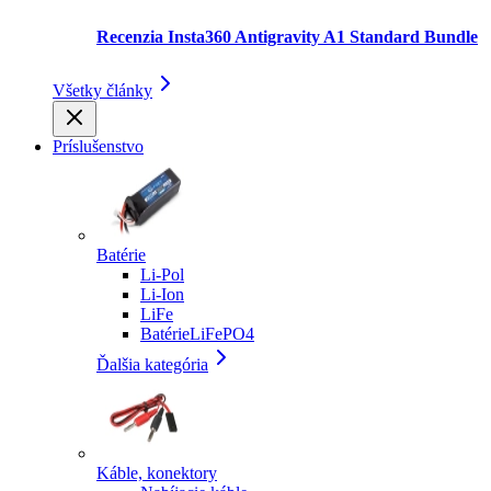
Recenzia Insta360 Antigravity A1 Standard Bundle
Všetky články
Príslušenstvo
Batérie
Li-Pol
Li-Ion
LiFe
BatérieLiFePO4
Ďalšia kategória
Káble, konektory