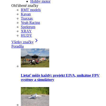
Hobby motor
Obľúbené značky
RMT models
Kavan
Traxxas
Yeah Racing
Spektrum
XRAY
HUDY
Všetky značky
Poradňa
Lietať môže každý: projekt EIVA, unikátne FPV
systémy a simulátory