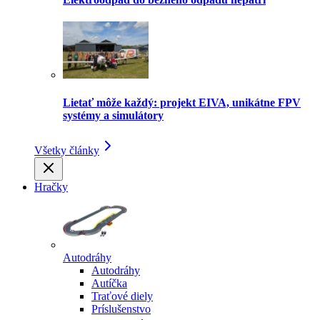
Lietať môže každý: projekt EIVA, unikátne FPV
systémy a simulátory
Všetky články
Hračky
Autodráhy
Autodráhy
Autíčka
Traťové diely
Príslušenstvo