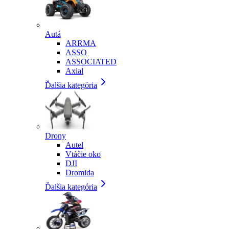
Autá
ARRMA
ASSO
ASSOCIATED
Axial
Ďalšia kategória
Drony
Autel
Vtáčie oko
DJI
Dromida
Ďalšia kategória