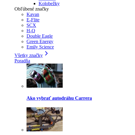
Kolobežky
Obľúbené značky
Kavan
E-Flite
SCX
H-Q
Double Eagle
Green Energy
Emily Science
Všetky značky
Poradňa
Ako vybrať autodráhu Carrera