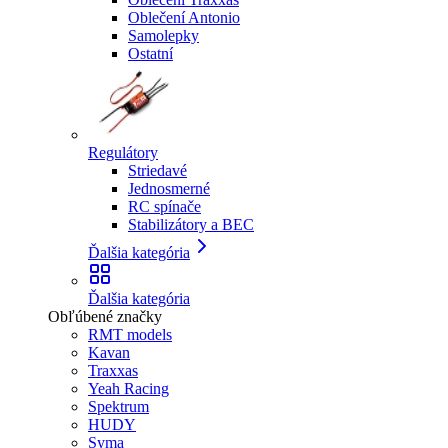
Oblečení Antonio
Samolepky
Ostatní
Regulátory
Striedavé
Jednosmerné
RC spínače
Stabilizátory a BEC
Ďalšia kategória
Ďalšia kategória
Obľúbené značky
RMT models
Kavan
Traxxas
Yeah Racing
Spektrum
HUDY
Syma