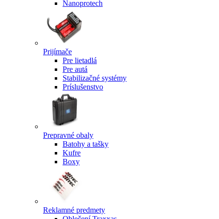
Nanoprotech
Prijímače
Pre lietadlá
Pre autá
Stabilizačné systémy
Príslušenstvo
Prepravné obaly
Batohy a tašky
Kufre
Boxy
Reklamné predmety
Oblečení Traxxas