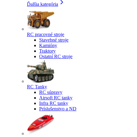
Ďalšia kategória
RC pracovné stroje
Stavebné stroje
Kamióny
Traktory
Ostatní RC stroje
RC Tanky
RC súpravy
Airsoft RC tanky
Infra RC tanky
Príslušenstvo a ND