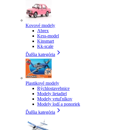
Kovové modely
Abrex
Kess-model
Kinsmart
Kk-scale
Ďalšia kategória
Plastikové modely
Rýchlostavebnice
Modely lietadiel
Modely vrtuľníkov
Modely lodí a ponoriek
Ďalšia kategória