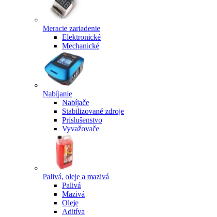
Meracie zariadenie
Elektronické
Mechanické
Nabíjanie
Nabíjače
Stabilizované zdroje
Príslušenstvo
Vyvažovače
Palivá, oleje a mazivá
Palivá
Mazivá
Oleje
Aditíva