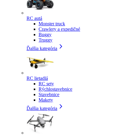
RC autá
Monster truck
Crawlery a expedičné
Buggy
Truggy
Ďalšia kategória
RC lietadlá
RC sety
Rýchlostavebnice
Stavebnice
Makety
Ďalšia kategória