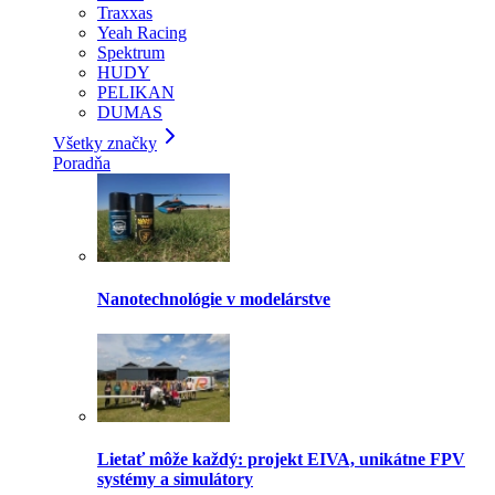
Traxxas
Yeah Racing
Spektrum
HUDY
PELIKAN
DUMAS
Všetky značky
Poradňa
Nanotechnológie v modelárstve
Lietať môže každý: projekt EIVA, unikátne FPV
systémy a simulátory