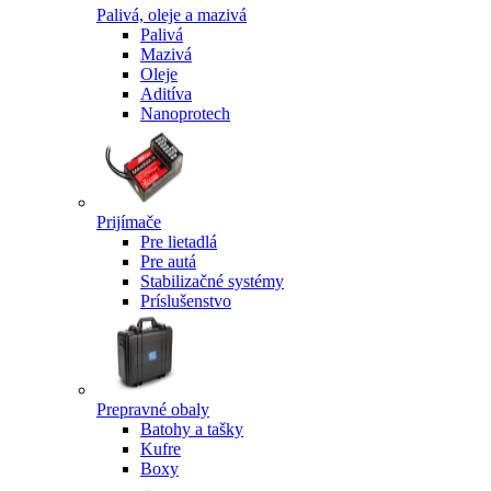
Palivá, oleje a mazivá
Palivá
Mazivá
Oleje
Aditíva
Nanoprotech
Prijímače
Pre lietadlá
Pre autá
Stabilizačné systémy
Príslušenstvo
Prepravné obaly
Batohy a tašky
Kufre
Boxy