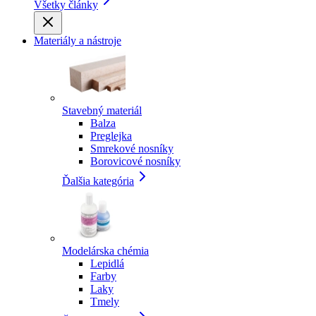
Všetky články
Materiály a nástroje
Stavebný materiál
Balza
Preglejka
Smrekové nosníky
Borovicové nosníky
Ďalšia kategória
Modelárska chémia
Lepidlá
Farby
Laky
Tmely