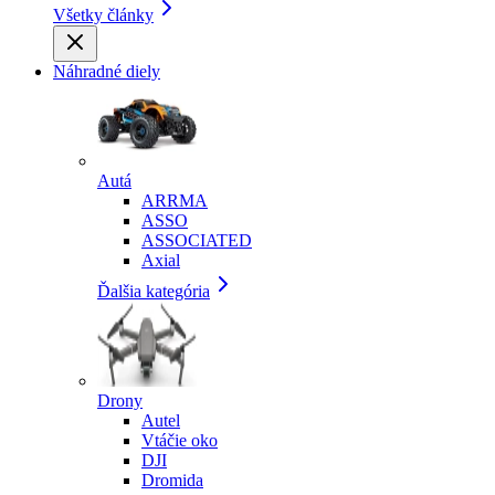
Všetky články
Náhradné diely
Autá
ARRMA
ASSO
ASSOCIATED
Axial
Ďalšia kategória
Drony
Autel
Vtáčie oko
DJI
Dromida