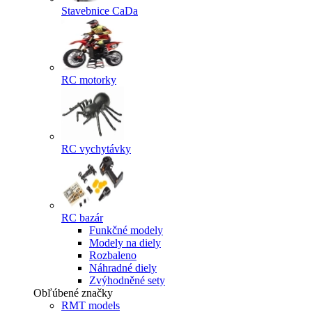
Stavebnice CaDa
RC motorky
RC vychytávky
RC bazár
Funkčné modely
Modely na diely
Rozbaleno
Náhradné diely
Zvýhodněné sety
Obľúbené značky
RMT models