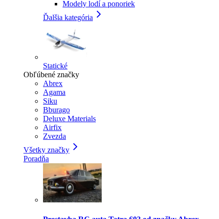
Modely lodí a ponoriek
Ďalšia kategória
Statické
Obľúbené značky
Abrex
Agama
Siku
Bburago
Deluxe Materials
Airfix
Zvezda
Všetky značky
Poradňa