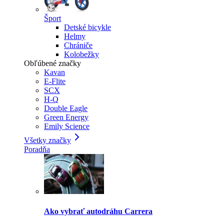
Šport
Detské bicykle
Helmy
Chrániče
Kolobežky
Obľúbené značky
Kavan
E-Flite
SCX
H-Q
Double Eagle
Green Energy
Emily Science
Všetky značky
Poradňa
Ako vybrať autodráhu Carrera