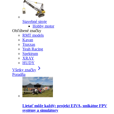
Stavebné stroje
Hobby motor
Obľúbené značky
RMT models
Kavan
Traxxas
Yeah Racing
Spektrum
XRAY
HUDY
Všetky značky
Poradňa
Lietať môže každý: projekt EIVA, unikátne FPV
systémy a simulátory