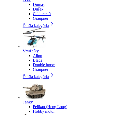
Dumas
Dušek
Caldercraft
Graupner
Ďalšia kategória
Vrtuľníky
Align
Blade
Double horse
Graupner
Ďalšia kategória
Tanky
Pelikán (Heng Long)
Hobby motor