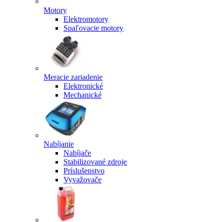
Motory
Elektromotory
Spaľovacie motory
Meracie zariadenie
Elektronické
Mechanické
Nabíjanie
Nabíjače
Stabilizované zdroje
Príslušenstvo
Vyvažovače