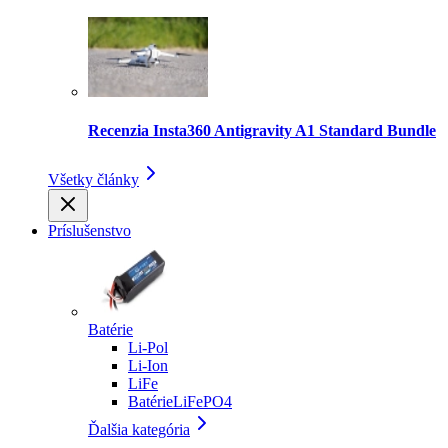
Recenzia Insta360 Antigravity A1 Standard Bundle
Všetky články
Príslušenstvo
Batérie
Li-Pol
Li-Ion
LiFe
BatérieLiFePO4
Ďalšia kategória