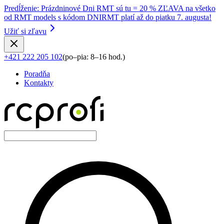
Predĺženie
:
Prázdninové Dni RMT sú tu = 20 % ZĽAVA na všetko
od RMT models s kódom DNIRMT platí až do piatku 7. augusta!
Užiť si zľavu
+421 222 205 102
(
po–pia: 8–16 hod.
)
Poradňa
Kontakty