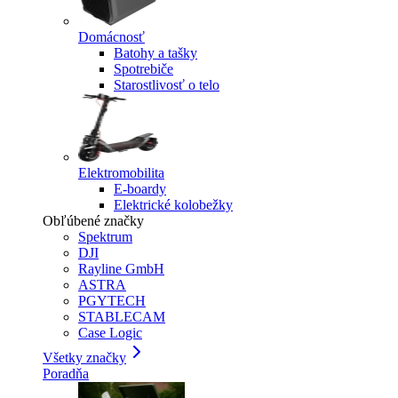
Domácnosť
Batohy a tašky
Spotrebiče
Starostlivosť o telo
Elektromobilita
E-boardy
Elektrické kolobežky
Obľúbené značky
Spektrum
DJI
Rayline GmbH
ASTRA
PGYTECH
STABLECAM
Case Logic
Všetky značky
Poradňa