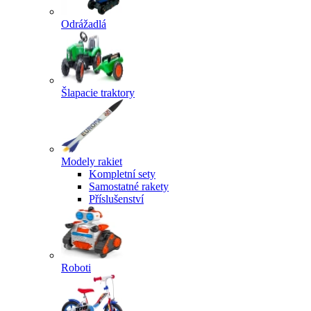
Odrážadlá
Šlapacie traktory
Modely rakiet
Kompletní sety
Samostatné rakety
Příslušenství
Roboti