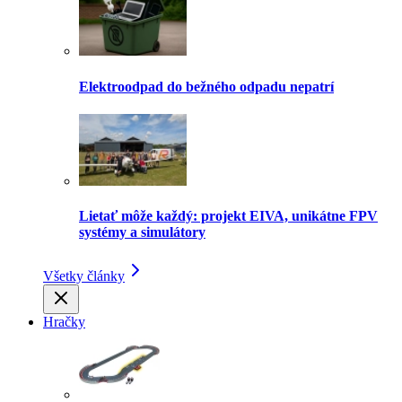
Elektroodpad do bežného odpadu nepatrí
Lietať môže každý: projekt EIVA, unikátne FPV
systémy a simulátory
Všetky články
Hračky