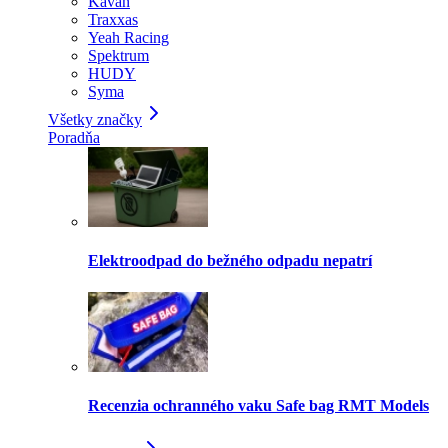
Kavan
Traxxas
Yeah Racing
Spektrum
HUDY
Syma
Všetky značky
Poradňa
Elektroodpad do bežného odpadu nepatrí
Recenzia ochranného vaku Safe bag RMT Models