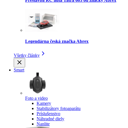
Prestavba RC auta Tatra 603 od značky Abrex
Legendárna česká značka Abrex
Všetky články
Smart
Foto a video
Kamery
Stabilizátory fotoaparátu
Príslušenstvo
Náhradné diely
Nanlite