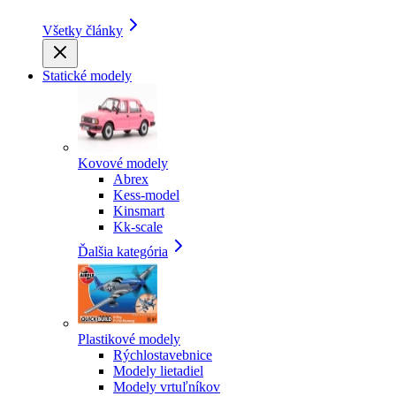
Všetky články
Statické modely
Kovové modely
Abrex
Kess-model
Kinsmart
Kk-scale
Ďalšia kategória
Plastikové modely
Rýchlostavebnice
Modely lietadiel
Modely vrtuľníkov