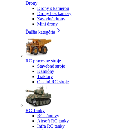
Drony
Drony s kamerou
Drony bez kamery
Závodné drony
Mini drony
Ďalšia kategória
RC pracovné stroje
Stavebné stroje
Kamióny
Traktory
Ostatní RC stroje
RC Tanky
RC súpravy
Airsoft RC tanky
Infra RC tanky