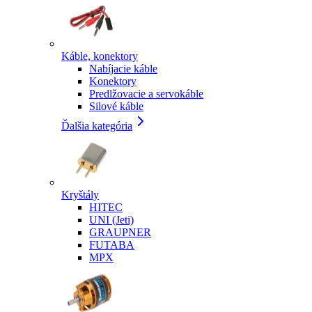
Káble, konektory
Nabíjacie káble
Konektory
Predlžovacie a servokáble
Silové káble
Ďalšia kategória
Kryštály
HITEC
UNI (Jeti)
GRAUPNER
FUTABA
MPX