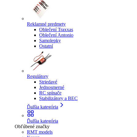
Reklamné predmety
Oblečení Traxxas
Oblečení Antonio
Samolepky
Ostatní
Regulátory
Striedavé
Jednosmerné
RC spínače
Stabilizátory a BEC
Ďalšia kategória
Ďalšia kategória
Obľúbené značky
RMT models