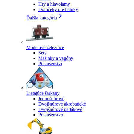
Hry a hlavolamy
Domčeky pre bábiky
Ďalšia kategória
Modelové železnice
Sety
Mašinky a vagóny
Příslušenství
Lietajúce šarkany
Jednošnúrové
Dvojšnúrové akrobatické
Dvojšnúrové padákové
Príslušenstvo