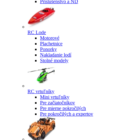
Príslušenstvo a ND
RC Lode
Motorové
Plachetnice
Ponorky
Nakladanie lodí
Stolné modely
RC vrtuľníky
Mini vrtuľníky
Pre začiatočníkov
Pre mierne pokročilých
Pre pokročilých a expertov