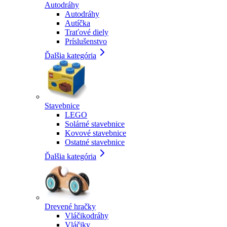
Autodráhy
Autodráhy
Autíčka
Traťové diely
Príslušenstvo
Ďalšia kategória
Stavebnice
LEGO
Solárné stavebnice
Kovové stavebnice
Ostatné stavebnice
Ďalšia kategória
Drevené hračky
Vláčikodráhy
Vláčiky