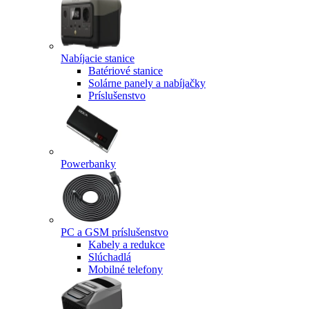
Nabíjacie stanice
Batériové stanice
Solárne panely a nabíjačky
Príslušenstvo
Powerbanky
PC a GSM príslušenstvo
Kabely a redukce
Slúchadlá
Mobilné telefony