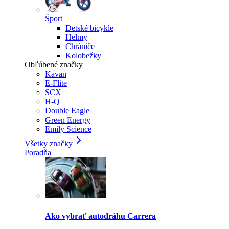
Šport
Detské bicykle
Helmy
Chrániče
Kolobežky
Obľúbené značky
Kavan
E-Flite
SCX
H-Q
Double Eagle
Green Energy
Emily Science
Všetky značky
Poradňa
Ako vybrať autodráhu Carrera