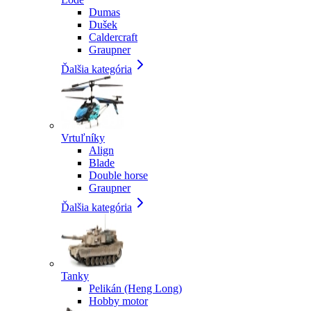
Dumas
Dušek
Caldercraft
Graupner
Ďalšia kategória
Vrtuľníky
Align
Blade
Double horse
Graupner
Ďalšia kategória
Tanky
Pelikán (Heng Long)
Hobby motor