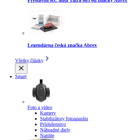
Prestavba RC auta Tatra 603 od značky Abrex
Legendárna česká značka Abrex
Všetky články
Smart
Foto a video
Kamery
Stabilizátory fotoaparátu
Príslušenstvo
Náhradné diely
Nanlite