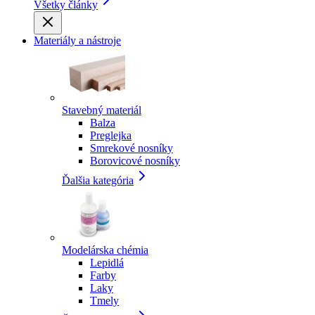
Všetky články
Materiály a nástroje
Stavebný materiál
Balza
Preglejka
Smrekové nosníky
Borovicové nosníky
Ďalšia kategória
Modelárska chémia
Lepidlá
Farby
Laky
Tmely