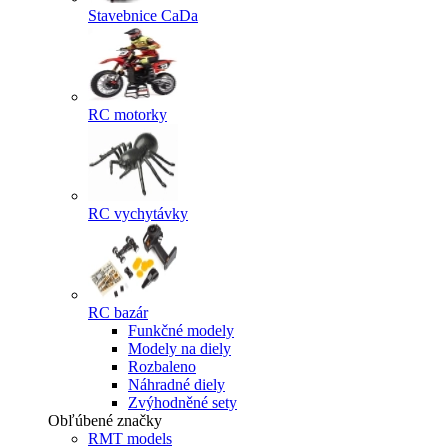
Stavebnice CaDa
RC motorky
RC vychytávky
RC bazár
Funkčné modely
Modely na diely
Rozbaleno
Náhradné diely
Zvýhodněné sety
Obľúbené značky
RMT models