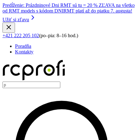
Predĺženie
:
Prázdninové Dni RMT sú tu = 20 % ZĽAVA na všetko
od RMT models s kódom DNIRMT platí až do piatku 7. augusta!
Užiť si zľavu
+421 222 205 102
(
po–pia: 8–16 hod.
)
Poradňa
Kontakty