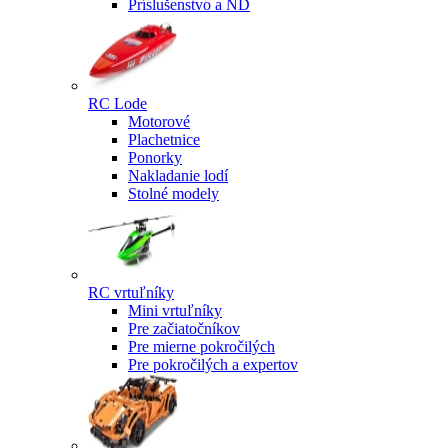
Príslušenstvo a ND
RC Lode
Motorové
Plachetnice
Ponorky
Nakladanie lodí
Stolné modely
RC vrtuľníky
Mini vrtuľníky
Pre začiatočníkov
Pre mierne pokročilých
Pre pokročilých a expertov