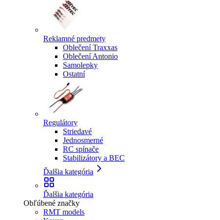
Reklamné predmety
Oblečení Traxxas
Oblečení Antonio
Samolepky
Ostatní
Regulátory
Striedavé
Jednosmerné
RC spínače
Stabilizátory a BEC
Ďalšia kategória
Ďalšia kategória
Obľúbené značky
RMT models