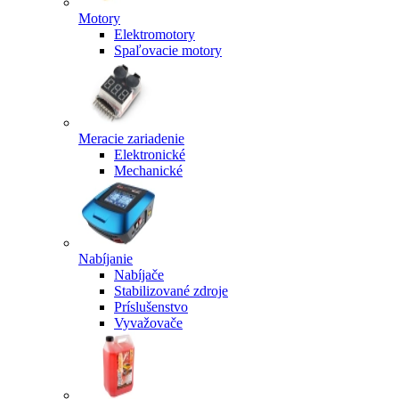
Motory
Elektromotory
Spaľovacie motory
Meracie zariadenie
Elektronické
Mechanické
Nabíjanie
Nabíjače
Stabilizované zdroje
Príslušenstvo
Vyvažovače