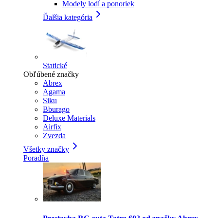
Modely lodí a ponoriek
Ďalšia kategória
Statické
Obľúbené značky
Abrex
Agama
Siku
Bburago
Deluxe Materials
Airfix
Zvezda
Všetky značky
Poradňa