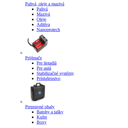
Palivá, oleje a mazivá
Palivá
Mazivá
Oleje
Aditíva
Nanoprotech
Prijímače
Pre lietadlá
Pre autá
Stabilizačné systémy
Príslušenstvo
Prepravné obaly
Batohy a tašky
Kufre
Boxy