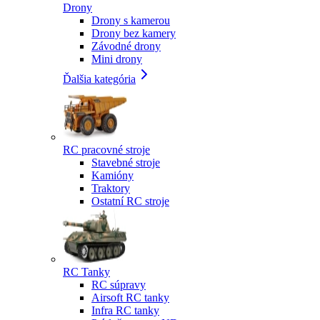
Drony
Drony s kamerou
Drony bez kamery
Závodné drony
Mini drony
Ďalšia kategória
RC pracovné stroje
Stavebné stroje
Kamióny
Traktory
Ostatní RC stroje
RC Tanky
RC súpravy
Airsoft RC tanky
Infra RC tanky