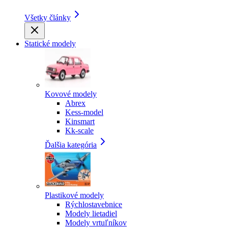
Všetky články
Statické modely
Kovové modely
Abrex
Kess-model
Kinsmart
Kk-scale
Ďalšia kategória
Plastikové modely
Rýchlostavebnice
Modely lietadiel
Modely vrtuľníkov