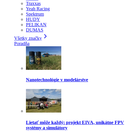
Traxxas
Yeah Racing
Spektrum
HUDY
PELIKAN
DUMAS
Všetky značky
Poradňa
Nanotechnológie v modelárstve
Lietať môže každý: projekt EIVA, unikátne FPV
systémy a simulátory