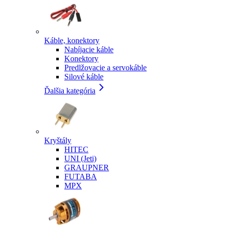
Káble, konektory
Nabíjacie káble
Konektory
Predlžovacie a servokáble
Silové káble
Ďalšia kategória
Kryštály
HITEC
UNI (Jeti)
GRAUPNER
FUTABA
MPX