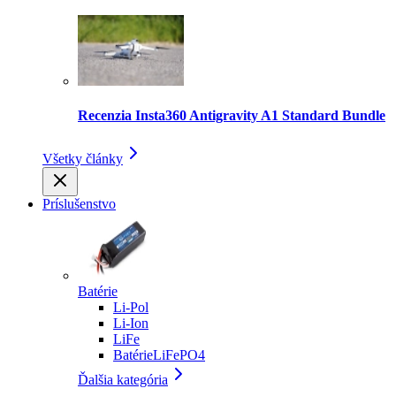
Recenzia Insta360 Antigravity A1 Standard Bundle
Všetky články
Príslušenstvo
Batérie
Li-Pol
Li-Ion
LiFe
BatérieLiFePO4
Ďalšia kategória