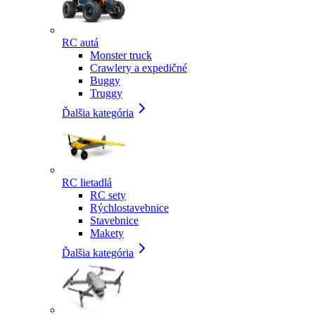
RC autá
Monster truck
Crawlery a expedičné
Buggy
Truggy
Ďalšia kategória
RC lietadlá
RC sety
Rýchlostavebnice
Stavebnice
Makety
Ďalšia kategória