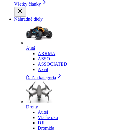
Všetky články
Náhradné diely
Autá
ARRMA
ASSO
ASSOCIATED
Axial
Ďalšia kategória
Drony
Autel
Vtáčie oko
DJI
Dromida