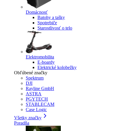
Domácnosť
Batohy a tašky
Spotrebiče
Starostlivosť o telo
Elektromobilita
E-boardy
Elektrické kolobežky
Obľúbené značky
Spektrum
DJI
Rayline GmbH
ASTRA
PGYTECH
STABLECAM
Case Logic
Všetky značky
Poradňa