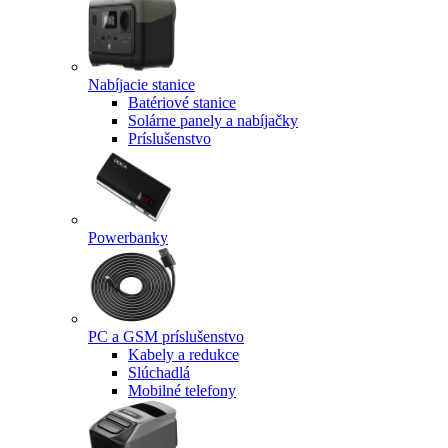
Nabíjacie stanice
Batériové stanice
Solárne panely a nabíjačky
Príslušenstvo
Powerbanky
PC a GSM príslušenstvo
Kabely a redukce
Slúchadlá
Mobilné telefony