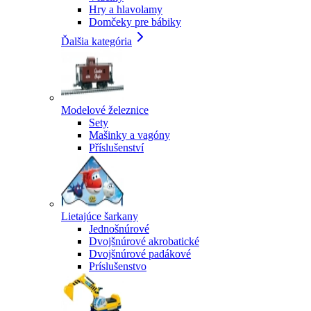
Hry a hlavolamy
Domčeky pre bábiky
Ďalšia kategória
Modelové železnice
Sety
Mašinky a vagóny
Příslušenství
Lietajúce šarkany
Jednošnúrové
Dvojšnúrové akrobatické
Dvojšnúrové padákové
Príslušenstvo