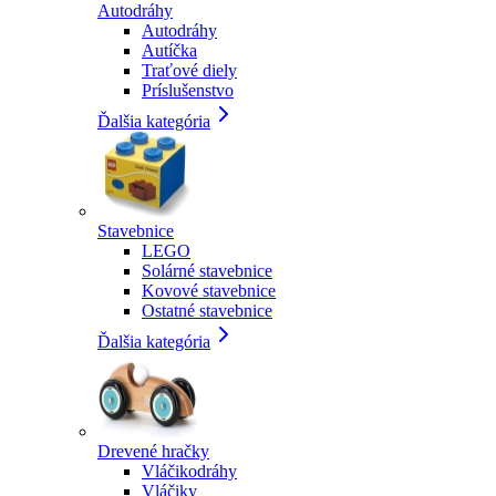
Autodráhy
Autodráhy
Autíčka
Traťové diely
Príslušenstvo
Ďalšia kategória
Stavebnice
LEGO
Solárné stavebnice
Kovové stavebnice
Ostatné stavebnice
Ďalšia kategória
Drevené hračky
Vláčikodráhy
Vláčiky