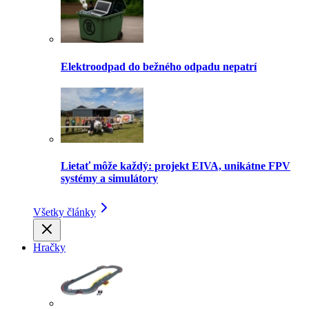
Elektroodpad do bežného odpadu nepatrí
Lietať môže každý: projekt EIVA, unikátne FPV
systémy a simulátory
Všetky články
Hračky