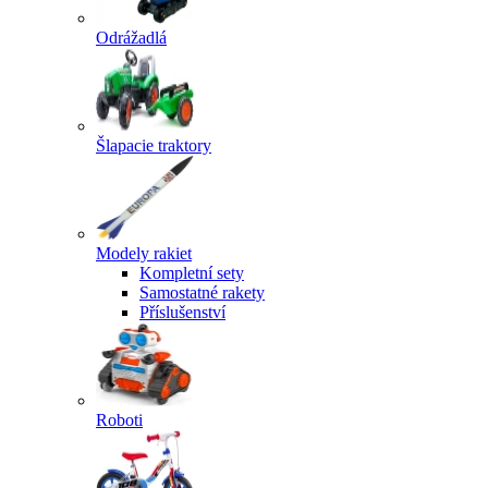
Odrážadlá
Šlapacie traktory
Modely rakiet
Kompletní sety
Samostatné rakety
Příslušenství
Roboti