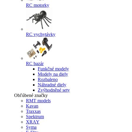
RC motorky
RC vychytávky
RC bazár
Funkčné modely
Modely na diely
Rozbaleno
Náhradné diely
Zvýhodněné sety
Obľúbené značky
RMT models
Kavan
Traxxas
Spektrum
XRAY
Syma