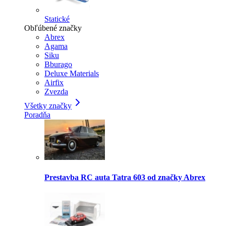
Statické
Obľúbené značky
Abrex
Agama
Siku
Bburago
Deluxe Materials
Airfix
Zvezda
Všetky značky
Poradňa
Prestavba RC auta Tatra 603 od značky Abrex