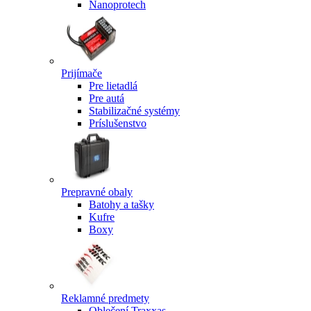
Nanoprotech
Prijímače
Pre lietadlá
Pre autá
Stabilizačné systémy
Príslušenstvo
Prepravné obaly
Batohy a tašky
Kufre
Boxy
Reklamné predmety
Oblečení Traxxas