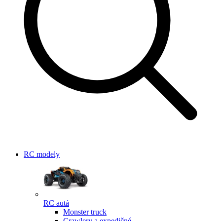
RC modely
RC autá
Monster truck
Crawlery a expedičné