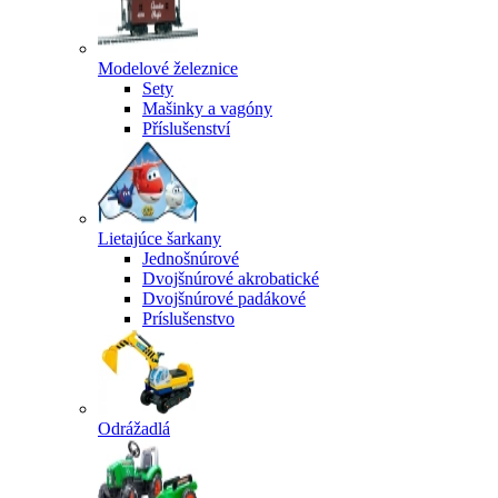
Modelové železnice
Sety
Mašinky a vagóny
Příslušenství
Lietajúce šarkany
Jednošnúrové
Dvojšnúrové akrobatické
Dvojšnúrové padákové
Príslušenstvo
Odrážadlá