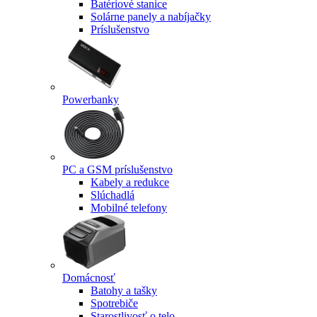
Batériové stanice
Solárne panely a nabíjačky
Príslušenstvo
Powerbanky
PC a GSM príslušenstvo
Kabely a redukce
Slúchadlá
Mobilné telefony
Domácnosť
Batohy a tašky
Spotrebiče
Starostlivosť o telo