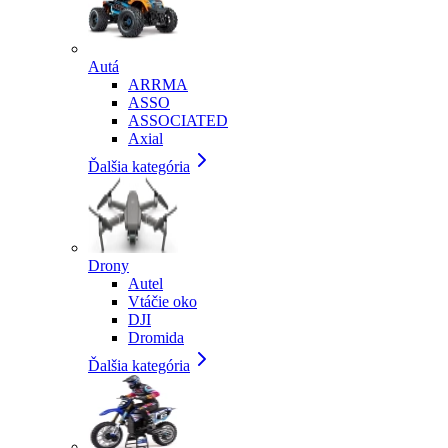
Autá
ARRMA
ASSO
ASSOCIATED
Axial
Ďalšia kategória
Drony
Autel
Vtáčie oko
DJI
Dromida
Ďalšia kategória