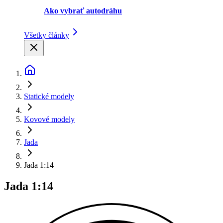
Ako vybrať autodráhu
Všetky články
Statické modely
Kovové modely
Jada
Jada 1:14
Jada 1:14