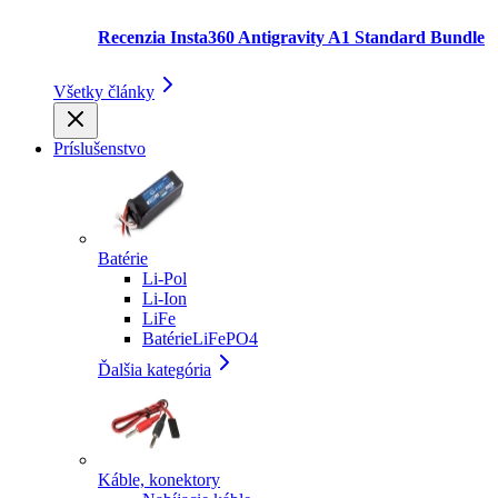
Recenzia Insta360 Antigravity A1 Standard Bundle
Všetky články
Príslušenstvo
Batérie
Li-Pol
Li-Ion
LiFe
BatérieLiFePO4
Ďalšia kategória
Káble, konektory