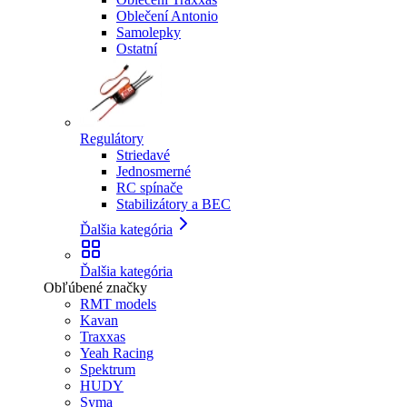
Oblečení Antonio
Samolepky
Ostatní
Regulátory
Striedavé
Jednosmerné
RC spínače
Stabilizátory a BEC
Ďalšia kategória
Ďalšia kategória
Obľúbené značky
RMT models
Kavan
Traxxas
Yeah Racing
Spektrum
HUDY
Syma