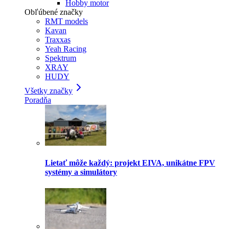
Hobby motor
Obľúbené značky
RMT models
Kavan
Traxxas
Yeah Racing
Spektrum
XRAY
HUDY
Všetky značky
Poradňa
Lietať môže každý: projekt EIVA, unikátne FPV
systémy a simulátory