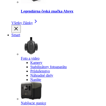
Legendárna česká značka Abrex
Všetky články
Smart
Foto a video
Kamery
Stabilizátory fotoaparátu
Príslušenstvo
Náhradné diely
Nanlite
Nabíjacie stanice