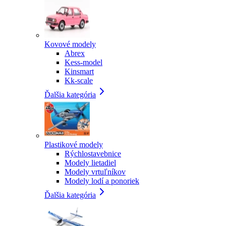
Kovové modely
Abrex
Kess-model
Kinsmart
Kk-scale
Ďalšia kategória
Plastikové modely
Rýchlostavebnice
Modely lietadiel
Modely vrtuľníkov
Modely lodí a ponoriek
Ďalšia kategória