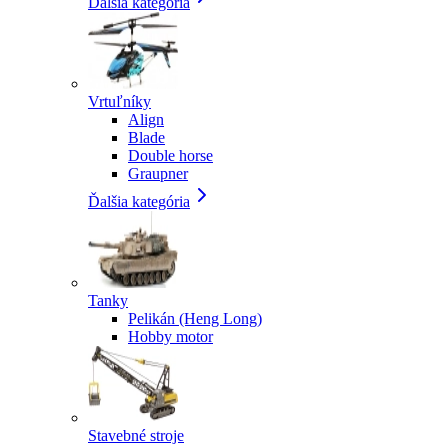
Ďalšia kategória
Vrtuľníky
Align
Blade
Double horse
Graupner
Ďalšia kategória
Tanky
Pelikán (Heng Long)
Hobby motor
Stavebné stroje