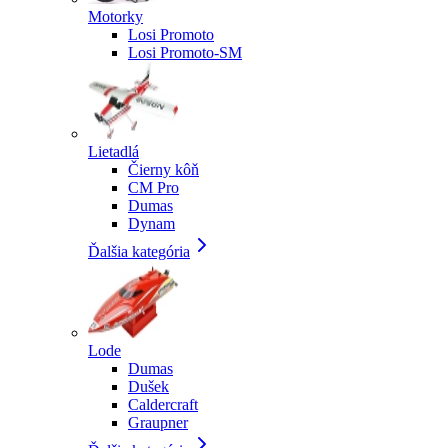
Motorky
Losi Promoto
Losi Promoto-SM
Lietadlá
Čierny kôň
CM Pro
Dumas
Dynam
Ďalšia kategória
Lode
Dumas
Dušek
Caldercraft
Graupner