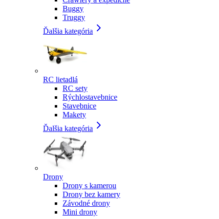
Buggy
Truggy
Ďalšia kategória
RC lietadlá
RC sety
Rýchlostavebnice
Stavebnice
Makety
Ďalšia kategória
Drony
Drony s kamerou
Drony bez kamery
Závodné drony
Mini drony