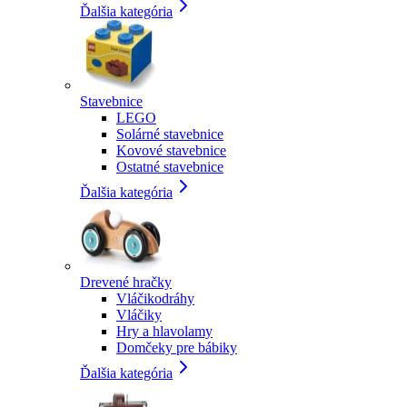
Ďalšia kategória
Stavebnice
LEGO
Solárné stavebnice
Kovové stavebnice
Ostatné stavebnice
Ďalšia kategória
Drevené hračky
Vláčikodráhy
Vláčiky
Hry a hlavolamy
Domčeky pre bábiky
Ďalšia kategória