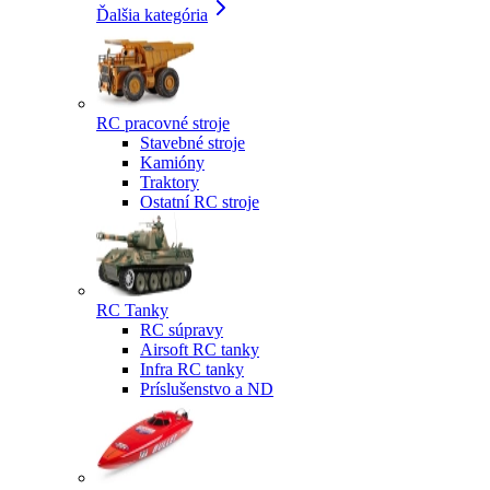
Ďalšia kategória
RC pracovné stroje
Stavebné stroje
Kamióny
Traktory
Ostatní RC stroje
RC Tanky
RC súpravy
Airsoft RC tanky
Infra RC tanky
Príslušenstvo a ND