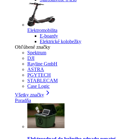
Elektromobilita
E-boardy
Elektrické kolobežky
Obľúbené značky
Spektrum
DJI
Rayline GmbH
ASTRA
PGYTECH
STABLECAM
Case Logic
Všetky značky
Poradňa
Elektroodpad do bežného odpadu nepatrí