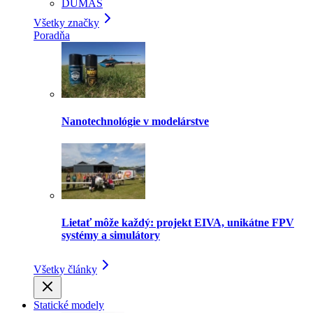
DUMAS
Všetky značky
Poradňa
Nanotechnológie v modelárstve
Lietať môže každý: projekt EIVA, unikátne FPV
systémy a simulátory
Všetky články
Statické modely