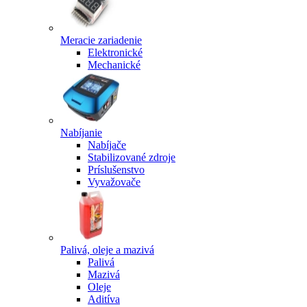
Meracie zariadenie
Elektronické
Mechanické
Nabíjanie
Nabíjače
Stabilizované zdroje
Príslušenstvo
Vyvažovače
Palivá, oleje a mazivá
Palivá
Mazivá
Oleje
Aditíva