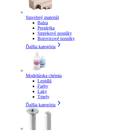
Stavebný materiál
Balza
Preglejka
Smrekové nosníky
Borovicové nosníky
Ďalšia kategória
Modelárska chémia
Lepidlá
Farby
Laky
Tmely
Ďalšia kategória