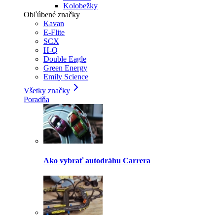
Kolobežky
Obľúbené značky
Kavan
E-Flite
SCX
H-Q
Double Eagle
Green Energy
Emily Science
Všetky značky
Poradňa
Ako vybrať autodráhu Carrera