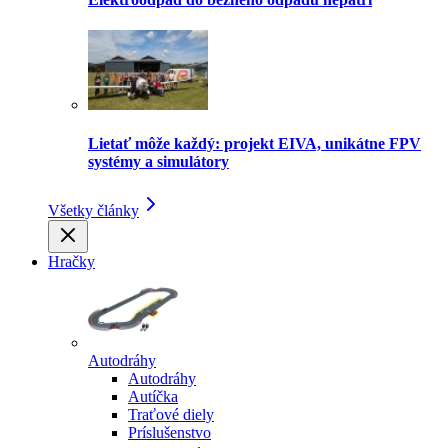
Lietať môže každý: projekt EIVA, unikátne FPV
systémy a simulátory
Všetky články
Hračky
Autodráhy
Autodráhy
Autíčka
Traťové diely
Príslušenstvo