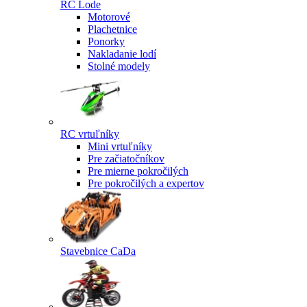
RC Lode
Motorové
Plachetnice
Ponorky
Nakladanie lodí
Stolné modely
RC vrtuľníky
Mini vrtuľníky
Pre začiatočníkov
Pre mierne pokročilých
Pre pokročilých a expertov
Stavebnice CaDa