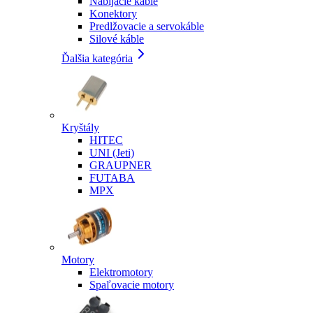
Nabíjacie káble
Konektory
Predlžovacie a servokáble
Silové káble
Ďalšia kategória
Kryštály
HITEC
UNI (Jeti)
GRAUPNER
FUTABA
MPX
Motory
Elektromotory
Spaľovacie motory