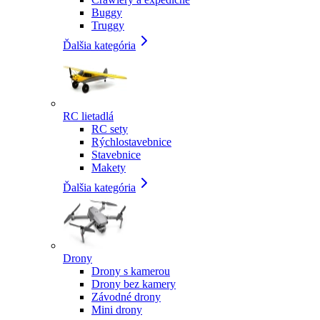
Buggy
Truggy
Ďalšia kategória
RC lietadlá
RC sety
Rýchlostavebnice
Stavebnice
Makety
Ďalšia kategória
Drony
Drony s kamerou
Drony bez kamery
Závodné drony
Mini drony