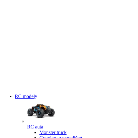
RC modely
RC autá
Monster truck
Crawlery a expedičné