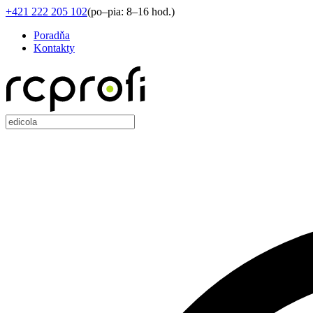
+421 222 205 102
(
po–pia: 8–16 hod.
)
Poradňa
Kontakty