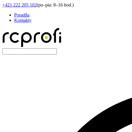
+421 222 205 102
(
po–pia: 8–16 hod.
)
Poradňa
Kontakty