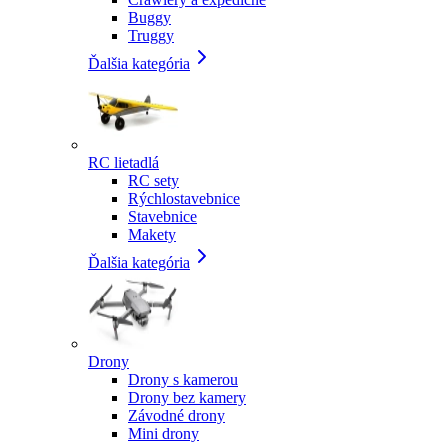
Buggy
Truggy
Ďalšia kategória
RC lietadlá
RC sety
Rýchlostavebnice
Stavebnice
Makety
Ďalšia kategória
Drony
Drony s kamerou
Drony bez kamery
Závodné drony
Mini drony