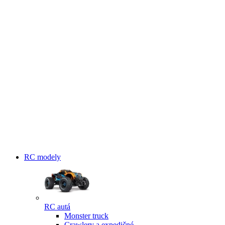
RC modely
RC autá
Monster truck
Crawlery a expedičné