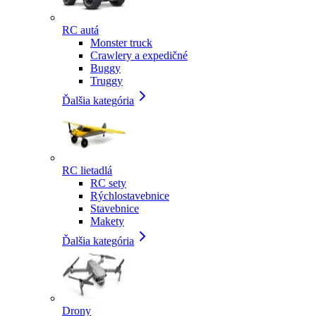
RC autá
Monster truck
Crawlery a expedičné
Buggy
Truggy
Ďalšia kategória
RC lietadlá
RC sety
Rýchlostavebnice
Stavebnice
Makety
Ďalšia kategória
Drony