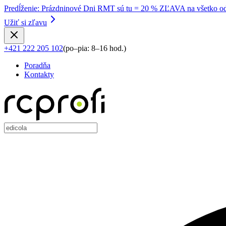
Predĺženie
:
Prázdninové Dni RMT sú tu = 20 % ZĽAVA na všetko od
Užiť si zľavu
+421 222 205 102
(
po–pia: 8–16 hod.
)
Poradňa
Kontakty