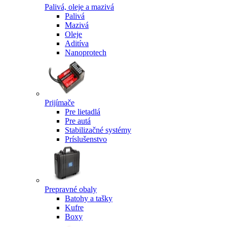
Palivá, oleje a mazivá
Palivá
Mazivá
Oleje
Aditíva
Nanoprotech
Prijímače
Pre lietadlá
Pre autá
Stabilizačné systémy
Príslušenstvo
Prepravné obaly
Batohy a tašky
Kufre
Boxy