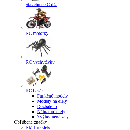
Stavebnice CaDa
RC motorky
RC vychytávky
RC bazár
Funkčné modely
Modely na diely
Rozbaleno
Náhradné diely
Zvýhodněné sety
Obľúbené značky
RMT models