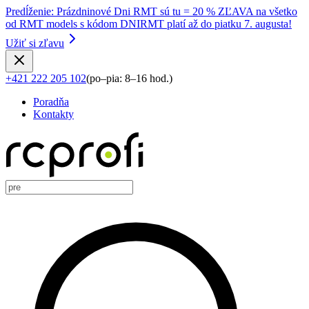
Predĺženie
:
Prázdninové Dni RMT sú tu = 20 % ZĽAVA na všetko
od RMT models s kódom DNIRMT platí až do piatku 7. augusta!
Užiť si zľavu
+421 222 205 102
(
po–pia: 8–16 hod.
)
Poradňa
Kontakty