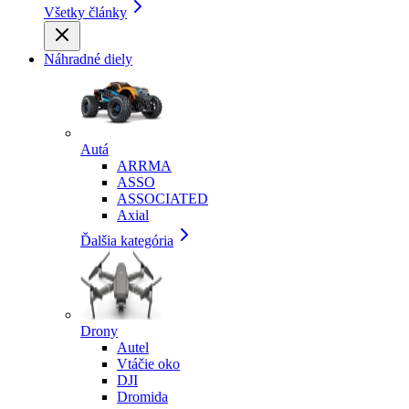
Všetky články
Náhradné diely
Autá
ARRMA
ASSO
ASSOCIATED
Axial
Ďalšia kategória
Drony
Autel
Vtáčie oko
DJI
Dromida