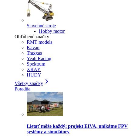
Stavebné stroje
Hobby motor
Obľúbené značky
RMT models
Kavan
Traxxas
Yeah Racing
Spektrum
XRAY
HUDY
Všetky značky
Poradňa
Lietať môže každý: projekt EIVA, unikátne FPV
systémy a simulátory