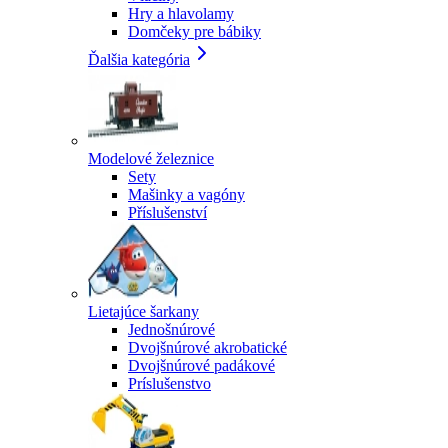
Hry a hlavolamy
Domčeky pre bábiky
Ďalšia kategória
Modelové železnice
Sety
Mašinky a vagóny
Příslušenství
Lietajúce šarkany
Jednošnúrové
Dvojšnúrové akrobatické
Dvojšnúrové padákové
Príslušenstvo