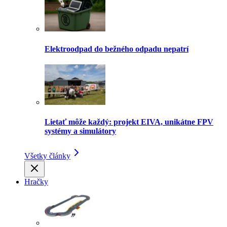
Elektroodpad do bežného odpadu nepatrí
Lietať môže každý: projekt EIVA, unikátne FPV
systémy a simulátory
Všetky články
Hračky