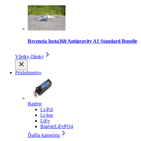
Recenzia Insta360 Antigravity A1 Standard Bundle
Všetky články
Príslušenstvo
Batérie
Li-Pol
Li-Ion
LiFe
BatérieLiFePO4
Ďalšia kategória