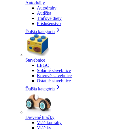
Autodráhy
Autodráhy
Autíčka
Traťové diely
Príslušenstvo
Ďalšia kategória
Stavebnice
LEGO
Solárné stavebnice
Kovové stavebnice
Ostatné stavebnice
Ďalšia kategória
Drevené hračky
Vláčikodráhy
Vláčiky