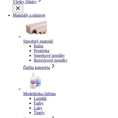
Všetky články
Materiály a nástroje
Stavebný materiál
Balza
Preglejka
Smrekové nosníky
Borovicové nosníky
Ďalšia kategória
Modelárska chémia
Lepidlá
Farby
Laky
Tmely