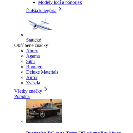
Modely lodí a ponoriek
Ďalšia kategória
Statické
Obľúbené značky
Abrex
Agama
Siku
Bburago
Deluxe Materials
Airfix
Zvezda
Všetky značky
Poradňa