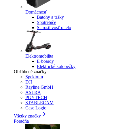
Domácnosť
Batohy a tašky
Spotrebiče
Starostlivosť o telo
Elektromobilita
E-boardy
Elektrické kolobežky
Obľúbené značky
Spektrum
DJI
Rayline GmbH
ASTRA
PGYTECH
STABLECAM
Case Logic
Všetky značky
Poradňa