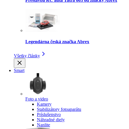
Prestavba RC auta Tatra 603 od značky Abrex
Legendárna česká značka Abrex
Všetky články
Smart
Foto a video
Kamery
Stabilizátory fotoaparátu
Príslušenstvo
Náhradné diely
Nanlite