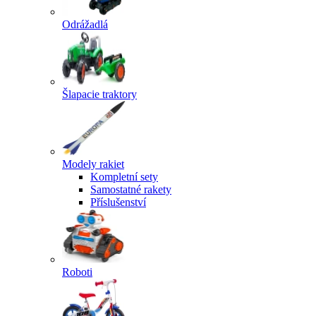
Odrážadlá
Šlapacie traktory
Modely rakiet
Kompletní sety
Samostatné rakety
Příslušenství
Roboti