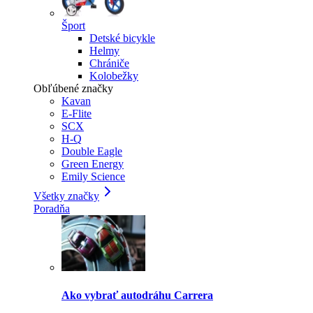
Šport
Detské bicykle
Helmy
Chrániče
Kolobežky
Obľúbené značky
Kavan
E-Flite
SCX
H-Q
Double Eagle
Green Energy
Emily Science
Všetky značky
Poradňa
Ako vybrať autodráhu Carrera