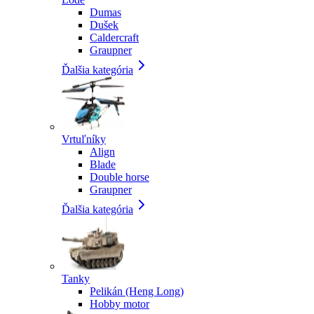
Dumas
Dušek
Caldercraft
Graupner
Ďalšia kategória
Vrtuľníky
Align
Blade
Double horse
Graupner
Ďalšia kategória
Tanky
Pelikán (Heng Long)
Hobby motor