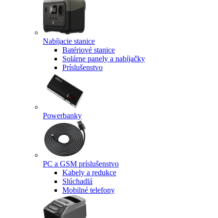
Nabíjacie stanice
Batériové stanice
Solárne panely a nabíjačky
Príslušenstvo
Powerbanky
PC a GSM príslušenstvo
Kabely a redukce
Slúchadlá
Mobilné telefony