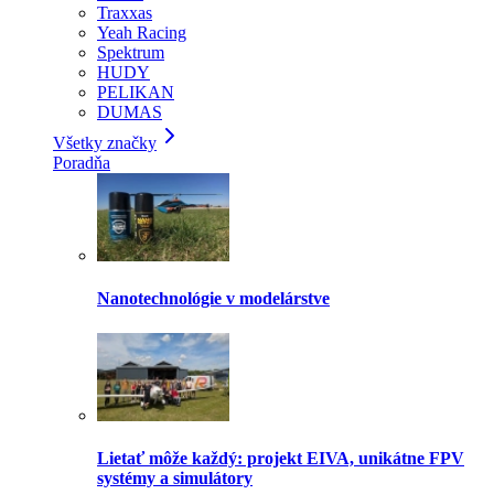
Traxxas
Yeah Racing
Spektrum
HUDY
PELIKAN
DUMAS
Všetky značky
Poradňa
Nanotechnológie v modelárstve
Lietať môže každý: projekt EIVA, unikátne FPV
systémy a simulátory