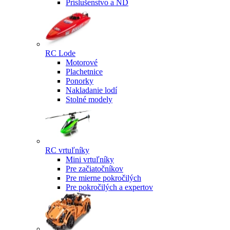
Príslušenstvo a ND
RC Lode
Motorové
Plachetnice
Ponorky
Nakladanie lodí
Stolné modely
RC vrtuľníky
Mini vrtuľníky
Pre začiatočníkov
Pre mierne pokročilých
Pre pokročilých a expertov