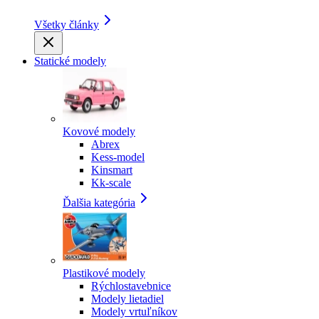
Všetky články
Statické modely
Kovové modely
Abrex
Kess-model
Kinsmart
Kk-scale
Ďalšia kategória
Plastikové modely
Rýchlostavebnice
Modely lietadiel
Modely vrtuľníkov