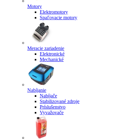
Motory
Elektromotory
Spaľovacie motory
Meracie zariadenie
Elektronické
Mechanické
Nabíjanie
Nabíjače
Stabilizované zdroje
Príslušenstvo
Vyvažovače