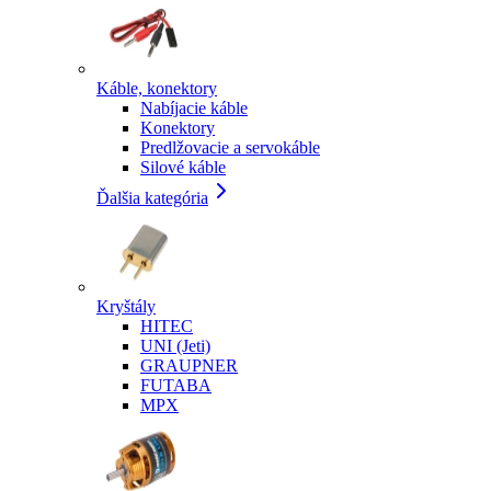
Káble, konektory
Nabíjacie káble
Konektory
Predlžovacie a servokáble
Silové káble
Ďalšia kategória
Kryštály
HITEC
UNI (Jeti)
GRAUPNER
FUTABA
MPX