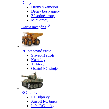
Drony
Drony s kamerou
Drony bez kamery
Závodné drony
Mini drony
Ďalšia kategória
RC pracovné stroje
Stavebné stroje
Kamióny
Traktory
Ostatní RC stroje
RC Tanky
RC súpravy
Airsoft RC tanky
Infra RC tanky