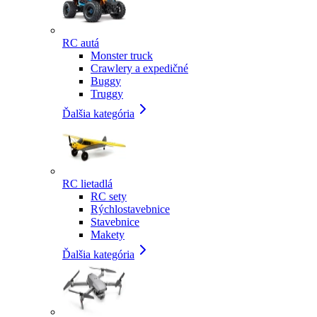
RC autá
Monster truck
Crawlery a expedičné
Buggy
Truggy
Ďalšia kategória
RC lietadlá
RC sety
Rýchlostavebnice
Stavebnice
Makety
Ďalšia kategória