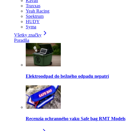
Kavan
Traxxas
Yeah Racing
Spektrum
HUDY
Syma
Všetky značky
Poradňa
Elektroodpad do bežného odpadu nepatrí
Recenzia ochranného vaku Safe bag RMT Models