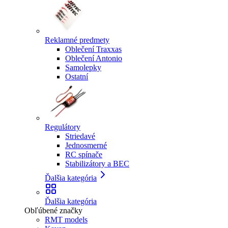
Reklamné predmety
Oblečení Traxxas
Oblečení Antonio
Samolepky
Ostatní
Regulátory
Striedavé
Jednosmerné
RC spínače
Stabilizátory a BEC
Ďalšia kategória
Ďalšia kategória
Obľúbené značky
RMT models