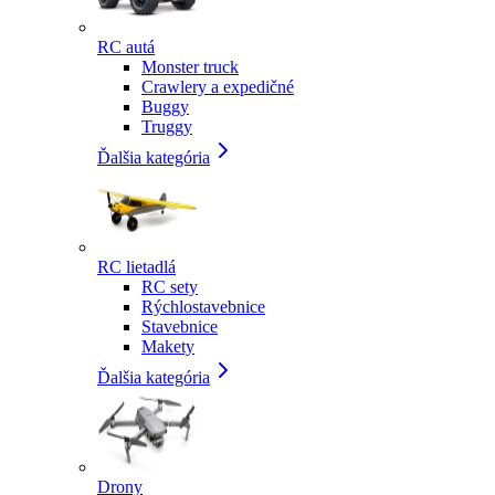
RC autá
Monster truck
Crawlery a expedičné
Buggy
Truggy
Ďalšia kategória
RC lietadlá
RC sety
Rýchlostavebnice
Stavebnice
Makety
Ďalšia kategória
Drony