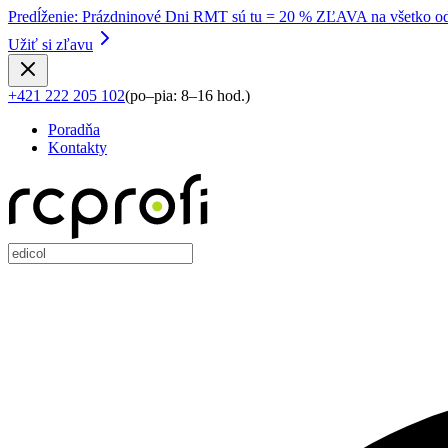
Predĺženie
:
Prázdninové Dni RMT sú tu = 20 % ZĽAVA na všetko od
Užiť si zľavu
+421 222 205 102
(
po–pia: 8–16 hod.
)
Poradňa
Kontakty