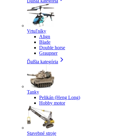
Ďalšia kategória
Vrtuľníky
Align
Blade
Double horse
Graupner
Ďalšia kategória
Tanky
Pelikán (Heng Long)
Hobby motor
Stavebné stroje