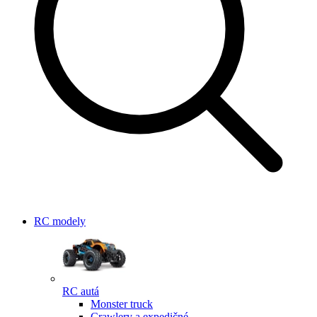
RC modely
RC autá
Monster truck
Crawlery a expedičné