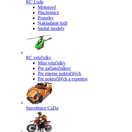
RC Lode
Motorové
Plachetnice
Ponorky
Nakladanie lodí
Stolné modely
RC vrtuľníky
Mini vrtuľníky
Pre začiatočníkov
Pre mierne pokročilých
Pre pokročilých a expertov
Stavebnice CaDa