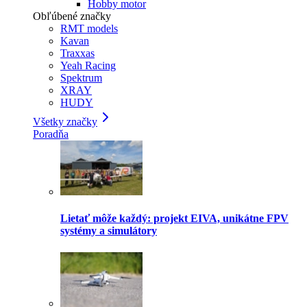
Hobby motor
Obľúbené značky
RMT models
Kavan
Traxxas
Yeah Racing
Spektrum
XRAY
HUDY
Všetky značky
Poradňa
Lietať môže každý: projekt EIVA, unikátne FPV
systémy a simulátory