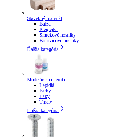
Stavebný materiál
Balza
Preglejka
Smrekové nosníky
Borovicové nosníky
Ďalšia kategória
Modelárska chémia
Lepidlá
Farby
Laky
Tmely
Ďalšia kategória