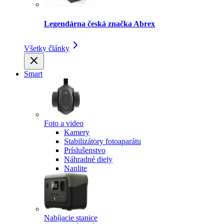
Legendárna česká značka Abrex
Všetky články
Smart
Foto a video
Kamery
Stabilizátory fotoaparátu
Príslušenstvo
Náhradné diely
Nanlite
Nabíjacie stanice