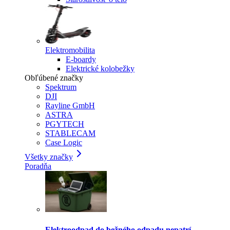
Elektromobilita
E-boardy
Elektrické kolobežky
Obľúbené značky
Spektrum
DJI
Rayline GmbH
ASTRA
PGYTECH
STABLECAM
Case Logic
Všetky značky
Poradňa
Elektroodpad do bežného odpadu nepatrí