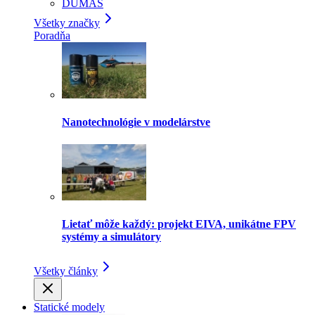
DUMAS
Všetky značky
Poradňa
Nanotechnológie v modelárstve
Lietať môže každý: projekt EIVA, unikátne FPV
systémy a simulátory
Všetky články
Statické modely