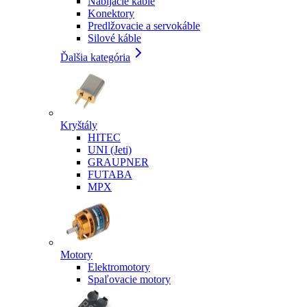
Nabíjacie káble
Konektory
Predlžovacie a servokáble
Silové káble
Ďalšia kategória
Kryštály
HITEC
UNI (Jeti)
GRAUPNER
FUTABA
MPX
Motory
Elektromotory
Spaľovacie motory