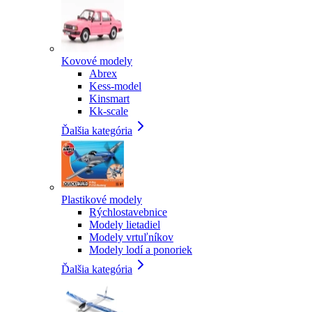
Kovové modely
Abrex
Kess-model
Kinsmart
Kk-scale
Ďalšia kategória
Plastikové modely
Rýchlostavebnice
Modely lietadiel
Modely vrtuľníkov
Modely lodí a ponoriek
Ďalšia kategória