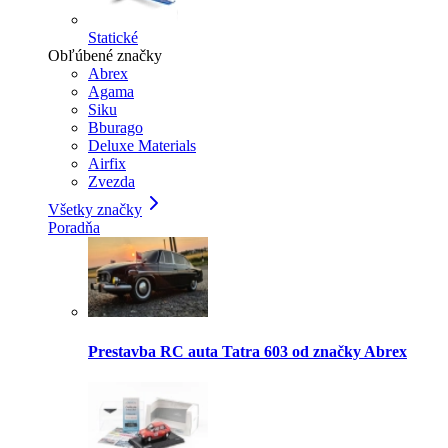
Statické
Obľúbené značky
Abrex
Agama
Siku
Bburago
Deluxe Materials
Airfix
Zvezda
Všetky značky
Poradňa
Prestavba RC auta Tatra 603 od značky Abrex