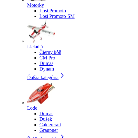
Motorky
Losi Promoto
Losi Promoto-SM
Lietadlá
Čierny kôň
CM Pro
Dumas
Dynam
Ďalšia kategória
Lode
Dumas
Dušek
Caldercraft
Graupner