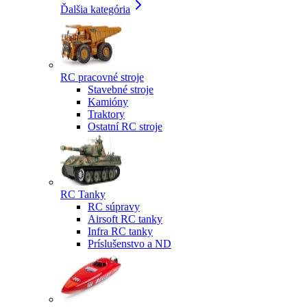
Ďalšia kategória
RC pracovné stroje
Stavebné stroje
Kamióny
Traktory
Ostatní RC stroje
RC Tanky
RC súpravy
Airsoft RC tanky
Infra RC tanky
Príslušenstvo a ND