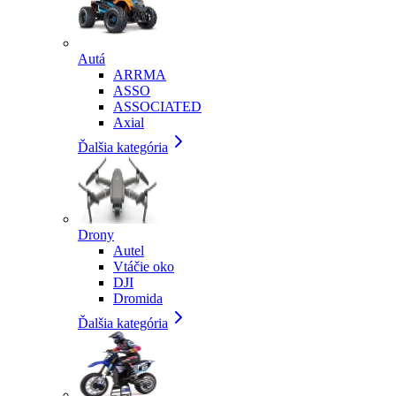
Autá
ARRMA
ASSO
ASSOCIATED
Axial
Ďalšia kategória
Drony
Autel
Vtáčie oko
DJI
Dromida
Ďalšia kategória