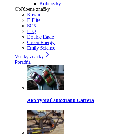
Kolobežky
Obľúbené značky
Kavan
E-Flite
SCX
H-Q
Double Eagle
Green Energy
Emily Science
Všetky značky
Poradňa
Ako vybrať autodráhu Carrera