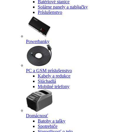
Batériové stanice
Solárne panely a nabíjačky
Príslušenstvo
Powerbanky
PC a GSM príslušenstvo
Kabely a redukce
Slúchadlá
Mobilné telefony
Domácnosť
Batohy a tašky
Spotrebiče
Starostlivosť o telo