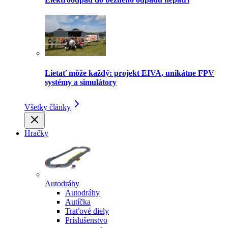
Lietať môže každý: projekt EIVA, unikátne FPV
systémy a simulátory
Všetky články
Hračky
Autodráhy
Autodráhy
Autíčka
Traťové diely
Príslušenstvo