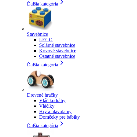
Ďalšia kategória
Stavebnice
LEGO
Solárné stavebnice
Kovové stavebnice
Ostatné stavebnice
Ďalšia kategória
Drevené hračky
Vláčikodráhy
Vláčiky
Hry a hlavolamy
Domčeky pre bábiky
Ďalšia kategória