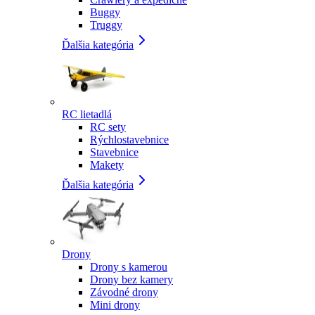
Buggy
Truggy
Ďalšia kategória
RC lietadlá
RC sety
Rýchlostavebnice
Stavebnice
Makety
Ďalšia kategória
Drony
Drony s kamerou
Drony bez kamery
Závodné drony
Mini drony