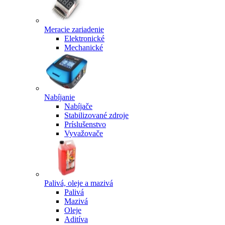
Meracie zariadenie
Elektronické
Mechanické
Nabíjanie
Nabíjače
Stabilizované zdroje
Príslušenstvo
Vyvažovače
Palivá, oleje a mazivá
Palivá
Mazivá
Oleje
Aditíva