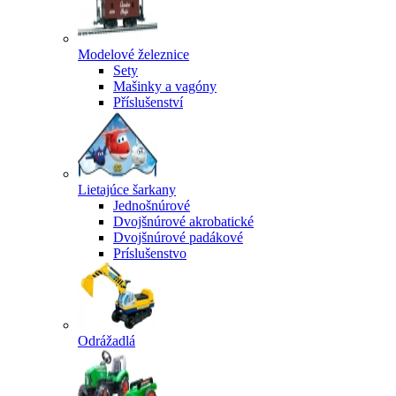
Modelové železnice
Sety
Mašinky a vagóny
Příslušenství
Lietajúce šarkany
Jednošnúrové
Dvojšnúrové akrobatické
Dvojšnúrové padákové
Príslušenstvo
Odrážadlá