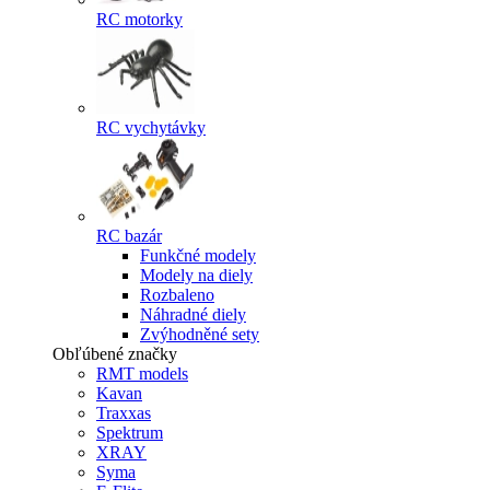
RC motorky
RC vychytávky
RC bazár
Funkčné modely
Modely na diely
Rozbaleno
Náhradné diely
Zvýhodněné sety
Obľúbené značky
RMT models
Kavan
Traxxas
Spektrum
XRAY
Syma