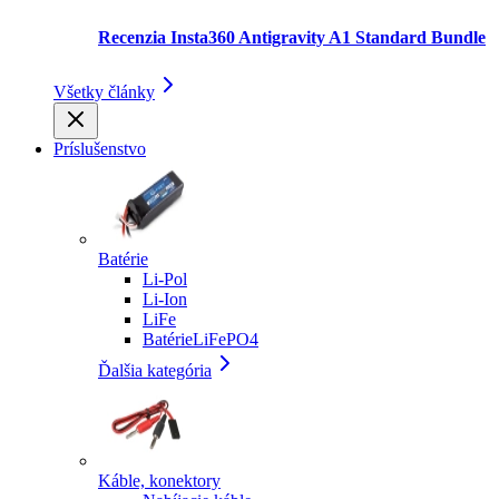
Recenzia Insta360 Antigravity A1 Standard Bundle
Všetky články
Príslušenstvo
Batérie
Li-Pol
Li-Ion
LiFe
BatérieLiFePO4
Ďalšia kategória
Káble, konektory