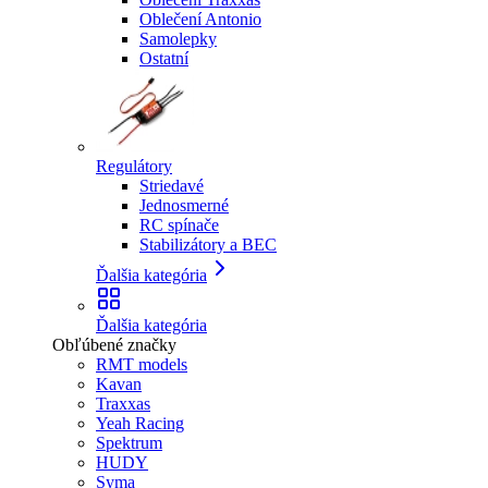
Oblečení Antonio
Samolepky
Ostatní
Regulátory
Striedavé
Jednosmerné
RC spínače
Stabilizátory a BEC
Ďalšia kategória
Ďalšia kategória
Obľúbené značky
RMT models
Kavan
Traxxas
Yeah Racing
Spektrum
HUDY
Syma