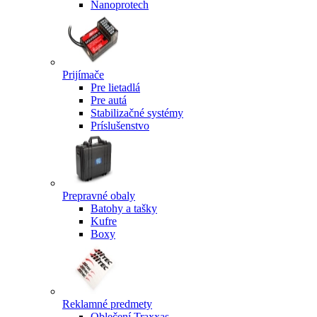
Nanoprotech
Prijímače
Pre lietadlá
Pre autá
Stabilizačné systémy
Príslušenstvo
Prepravné obaly
Batohy a tašky
Kufre
Boxy
Reklamné predmety
Oblečení Traxxas