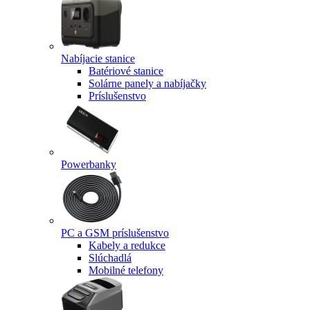
Nabíjacie stanice
Batériové stanice
Solárne panely a nabíjačky
Príslušenstvo
Powerbanky
PC a GSM príslušenstvo
Kabely a redukce
Slúchadlá
Mobilné telefony