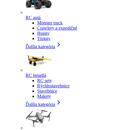
RC autá
Monster truck
Crawlery a expedičné
Buggy
Truggy
Ďalšia kategória
RC lietadlá
RC sety
Rýchlostavebnice
Stavebnice
Makety
Ďalšia kategória