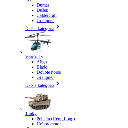
Dumas
Dušek
Caldercraft
Graupner
Ďalšia kategória
Vrtuľníky
Align
Blade
Double horse
Graupner
Ďalšia kategória
Tanky
Pelikán (Heng Long)
Hobby motor