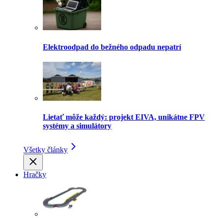
Elektroodpad do bežného odpadu nepatrí
Lietať môže každý: projekt EIVA, unikátne FPV
systémy a simulátory
Všetky články
Hračky