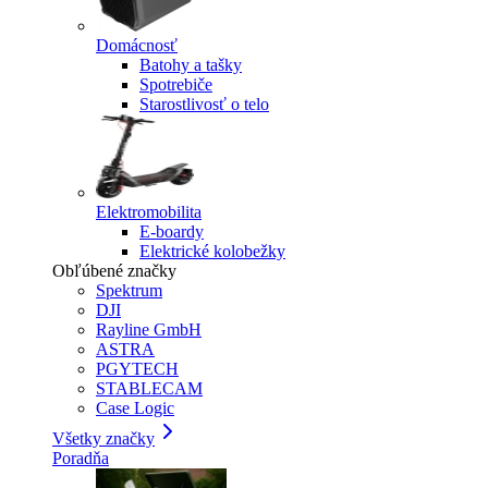
Domácnosť
Batohy a tašky
Spotrebiče
Starostlivosť o telo
Elektromobilita
E-boardy
Elektrické kolobežky
Obľúbené značky
Spektrum
DJI
Rayline GmbH
ASTRA
PGYTECH
STABLECAM
Case Logic
Všetky značky
Poradňa