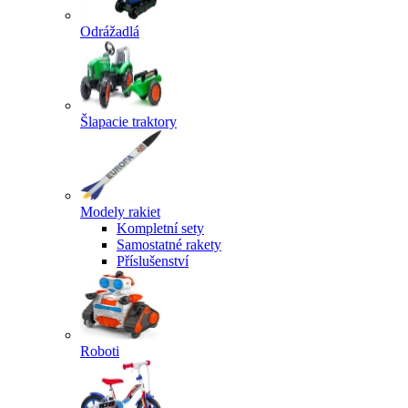
Odrážadlá
Šlapacie traktory
Modely rakiet
Kompletní sety
Samostatné rakety
Příslušenství
Roboti