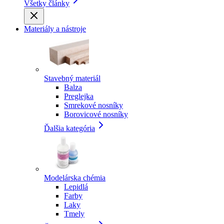
Všetky články
Materiály a nástroje
Stavebný materiál
Balza
Preglejka
Smrekové nosníky
Borovicové nosníky
Ďalšia kategória
Modelárska chémia
Lepidlá
Farby
Laky
Tmely