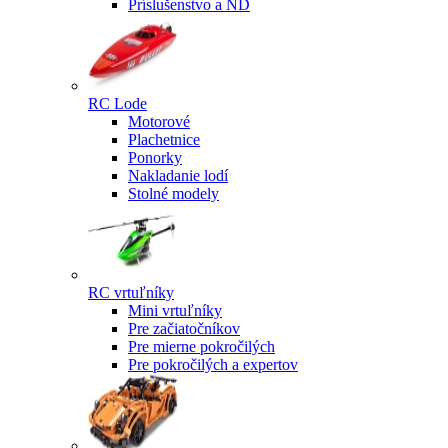
Príslušenstvo a ND
RC Lode
Motorové
Plachetnice
Ponorky
Nakladanie lodí
Stolné modely
RC vrtuľníky
Mini vrtuľníky
Pre začiatočníkov
Pre mierne pokročilých
Pre pokročilých a expertov