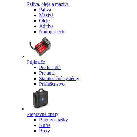
Palivá, oleje a mazivá
Palivá
Mazivá
Oleje
Aditíva
Nanoprotech
Prijímače
Pre lietadlá
Pre autá
Stabilizačné systémy
Príslušenstvo
Prepravné obaly
Batohy a tašky
Kufre
Boxy