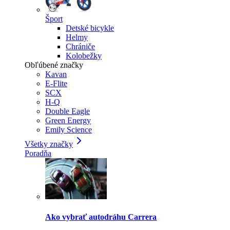
Šport
Detské bicykle
Helmy
Chrániče
Kolobežky
Obľúbené značky
Kavan
E-Flite
SCX
H-Q
Double Eagle
Green Energy
Emily Science
Všetky značky
Poradňa
Ako vybrať autodráhu Carrera