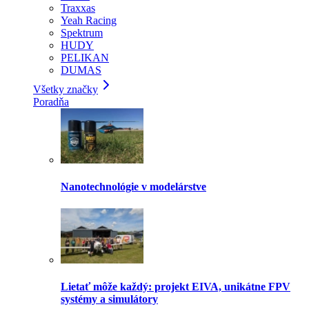
Traxxas
Yeah Racing
Spektrum
HUDY
PELIKAN
DUMAS
Všetky značky
Poradňa
Nanotechnológie v modelárstve
Lietať môže každý: projekt EIVA, unikátne FPV
systémy a simulátory