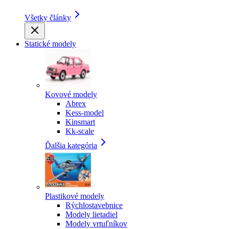
Všetky články
Statické modely
Kovové modely
Abrex
Kess-model
Kinsmart
Kk-scale
Ďalšia kategória
Plastikové modely
Rýchlostavebnice
Modely lietadiel
Modely vrtuľníkov