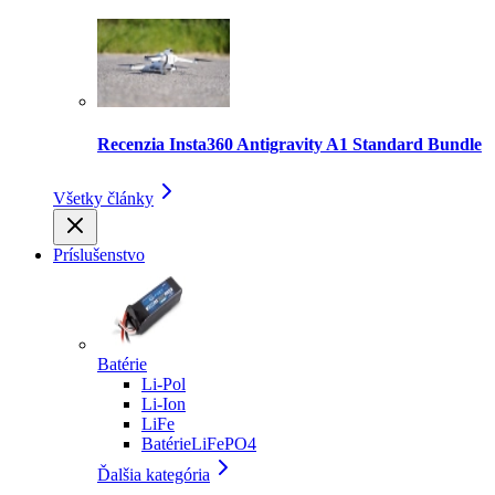
Recenzia Insta360 Antigravity A1 Standard Bundle
Všetky články
Príslušenstvo
Batérie
Li-Pol
Li-Ion
LiFe
BatérieLiFePO4
Ďalšia kategória