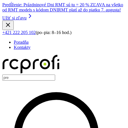
Predĺženie
:
Prázdninové Dni RMT sú tu = 20 % ZĽAVA na všetko
od RMT models s kódom DNIRMT platí až do piatku 7. augusta!
Užiť si zľavu
+421 222 205 102
(
po–pia: 8–16 hod.
)
Poradňa
Kontakty