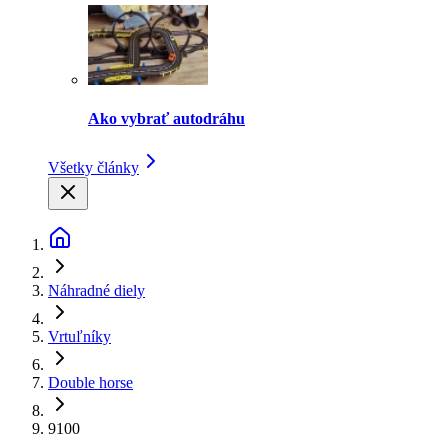
Ako vybrať autodráhu
Všetky články
Náhradné diely
Vrtuľníky
Double horse
9100