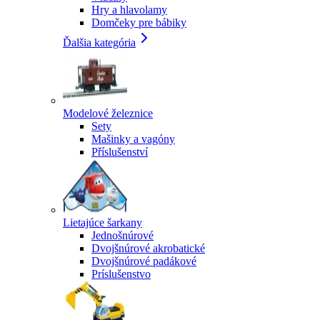
Hry a hlavolamy
Domčeky pre bábiky
Ďalšia kategória
Modelové železnice
Sety
Mašinky a vagóny
Příslušenství
Lietajúce šarkany
Jednošnúrové
Dvojšnúrové akrobatické
Dvojšnúrové padákové
Príslušenstvo