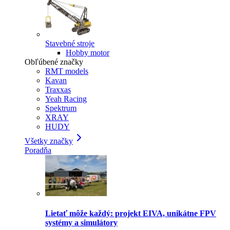
Stavebné stroje
Hobby motor
Obľúbené značky
RMT models
Kavan
Traxxas
Yeah Racing
Spektrum
XRAY
HUDY
Všetky značky
Poradňa
Lietať môže každý: projekt EIVA, unikátne FPV
systémy a simulátory