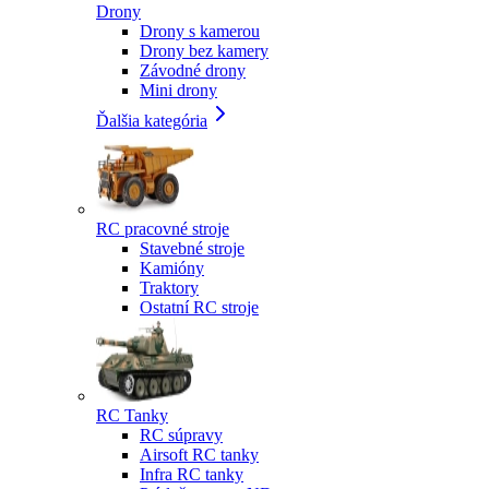
Drony
Drony s kamerou
Drony bez kamery
Závodné drony
Mini drony
Ďalšia kategória
RC pracovné stroje
Stavebné stroje
Kamióny
Traktory
Ostatní RC stroje
RC Tanky
RC súpravy
Airsoft RC tanky
Infra RC tanky