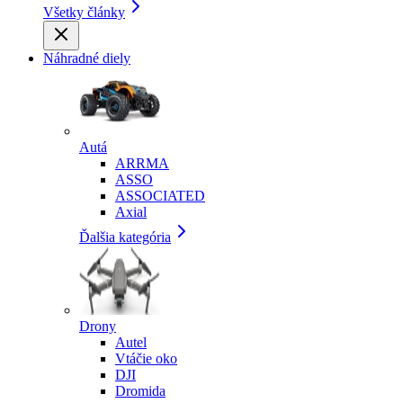
Všetky články
Náhradné diely
Autá
ARRMA
ASSO
ASSOCIATED
Axial
Ďalšia kategória
Drony
Autel
Vtáčie oko
DJI
Dromida