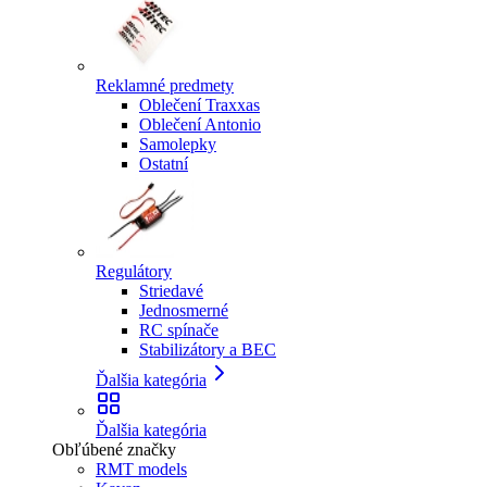
Reklamné predmety
Oblečení Traxxas
Oblečení Antonio
Samolepky
Ostatní
Regulátory
Striedavé
Jednosmerné
RC spínače
Stabilizátory a BEC
Ďalšia kategória
Ďalšia kategória
Obľúbené značky
RMT models