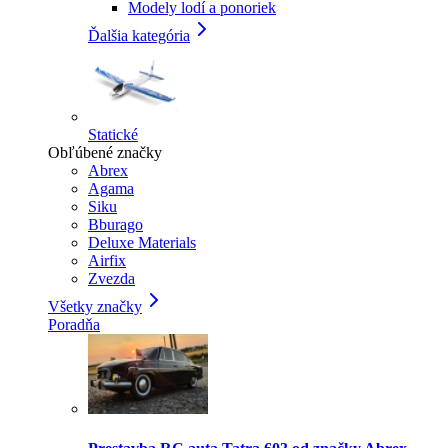
Modely lodí a ponoriek
Ďalšia kategória
Statické
Obľúbené značky
Abrex
Agama
Siku
Bburago
Deluxe Materials
Airfix
Zvezda
Všetky značky
Poradňa