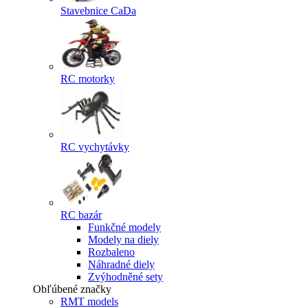
Stavebnice CaDa
RC motorky
RC vychytávky
RC bazár
Funkčné modely
Modely na diely
Rozbaleno
Náhradné diely
Zvýhodněné sety
Obľúbené značky
RMT models