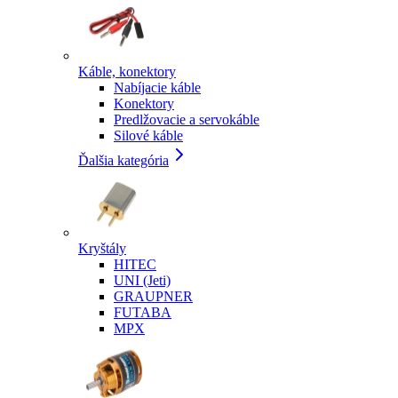
Káble, konektory
Nabíjacie káble
Konektory
Predlžovacie a servokáble
Silové káble
Ďalšia kategória
Kryštály
HITEC
UNI (Jeti)
GRAUPNER
FUTABA
MPX