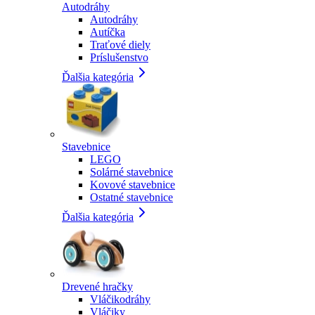
Autodráhy
Autodráhy
Autíčka
Traťové diely
Príslušenstvo
Ďalšia kategória
Stavebnice
LEGO
Solárné stavebnice
Kovové stavebnice
Ostatné stavebnice
Ďalšia kategória
Drevené hračky
Vláčikodráhy
Vláčiky