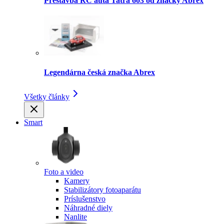
Prestavba RC auta Tatra 603 od značky Abrex
Legendárna česká značka Abrex
Všetky články
Smart
Foto a video
Kamery
Stabilizátory fotoaparátu
Príslušenstvo
Náhradné diely
Nanlite