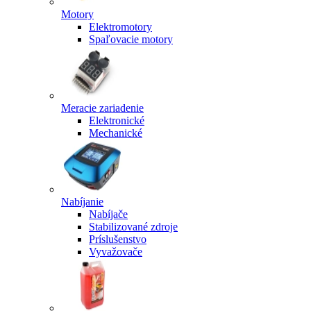
Motory
Elektromotory
Spaľovacie motory
Meracie zariadenie
Elektronické
Mechanické
Nabíjanie
Nabíjače
Stabilizované zdroje
Príslušenstvo
Vyvažovače