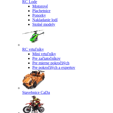
RC Lode
Motorové
Plachetnice
Ponorky
Nakladanie lodí
Stolné modely
RC vrtuľníky
Mini vrtuľníky
Pre začiatočníkov
Pre mierne pokročilých
Pre pokročilých a expertov
Stavebnice CaDa