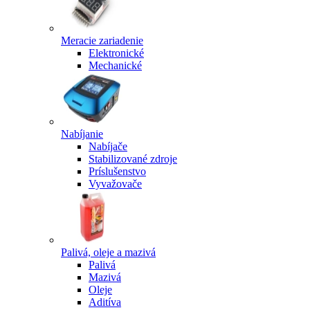
Meracie zariadenie
Elektronické
Mechanické
Nabíjanie
Nabíjače
Stabilizované zdroje
Príslušenstvo
Vyvažovače
Palivá, oleje a mazivá
Palivá
Mazivá
Oleje
Aditíva