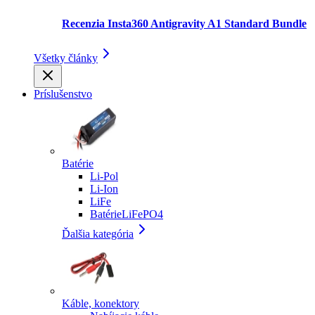
Recenzia Insta360 Antigravity A1 Standard Bundle
Všetky články
Príslušenstvo
Batérie
Li-Pol
Li-Ion
LiFe
BatérieLiFePO4
Ďalšia kategória
Káble, konektory