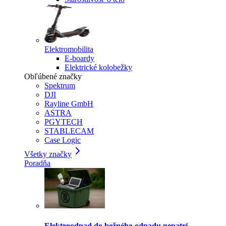
Elektromobilita
E-boardy
Elektrické kolobežky
Obľúbené značky
Spektrum
DJI
Rayline GmbH
ASTRA
PGYTECH
STABLECAM
Case Logic
Všetky značky
Poradňa
Elektroodpad do bežného odpadu nepatrí