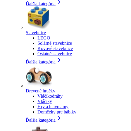
Ďalšia kategória
Stavebnice
LEGO
Solárné stavebnice
Kovové stavebnice
Ostatné stavebnice
Ďalšia kategória
Drevené hračky
Vláčikodráhy
Vláčiky
Hry a hlavolamy
Domčeky pre bábiky
Ďalšia kategória