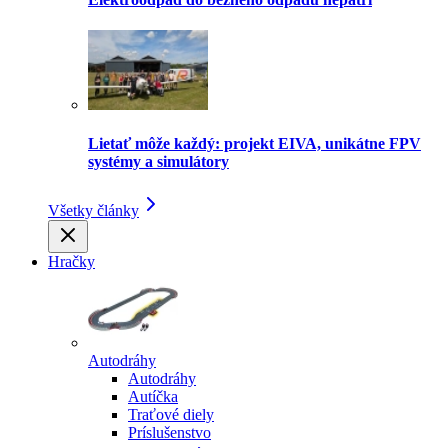
Lietať môže každý: projekt EIVA, unikátne FPV
systémy a simulátory
Všetky články
Hračky
Autodráhy
Autodráhy
Autíčka
Traťové diely
Príslušenstvo