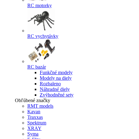
RC motorky
RC vychytávky
RC bazár
Funkčné modely
Modely na diely
Rozbaleno
Náhradné diely
Zvýhodněné sety
Obľúbené značky
RMT models
Kavan
Traxxas
Spektrum
XRAY
Syma