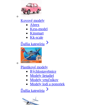
Kovové modely
Abrex
Kess-model
Kinsmart
Kk-scale
Ďalšia kategória
Plastikové modely
Rýchlostavebnice
Modely lietadiel
Modely vrtuľníkov
Modely lodí a ponoriek
Ďalšia kategória