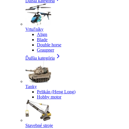
Ďalšia kategória
Vrtuľníky
Align
Blade
Double horse
Graupner
Ďalšia kategória
Tanky
Pelikán (Heng Long)
Hobby motor
Stavebné stroje