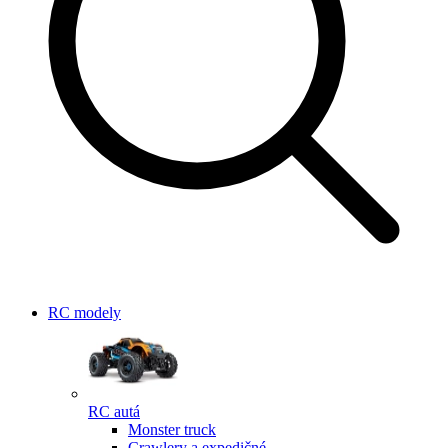
RC modely
RC autá
Monster truck
Crawlery a expedičné