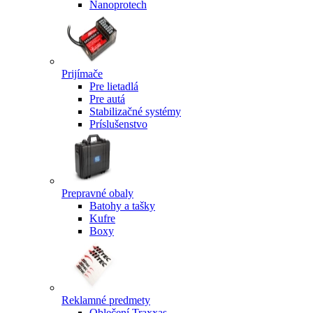
Nanoprotech
Prijímače
Pre lietadlá
Pre autá
Stabilizačné systémy
Príslušenstvo
Prepravné obaly
Batohy a tašky
Kufre
Boxy
Reklamné predmety
Oblečení Traxxas