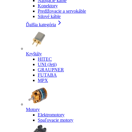
Nabíjacie káble
Konektory
Predlžovacie a servokáble
Silové káble
Ďalšia kategória
Kryštály
HITEC
UNI (Jeti)
GRAUPNER
FUTABA
MPX
Motory
Elektromotory
Spaľovacie motory