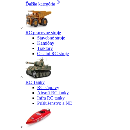
Ďalšia kategória
RC pracovné stroje
Stavebné stroje
Kamióny
Traktory
Ostatní RC stroje
RC Tanky
RC súpravy
Airsoft RC tanky
Infra RC tanky
Príslušenstvo a ND