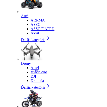
Autá
ARRMA
ASSO
ASSOCIATED
Axial
Ďalšia kategória
Drony
Autel
Vtáčie oko
DJI
Dromida
Ďalšia kategória