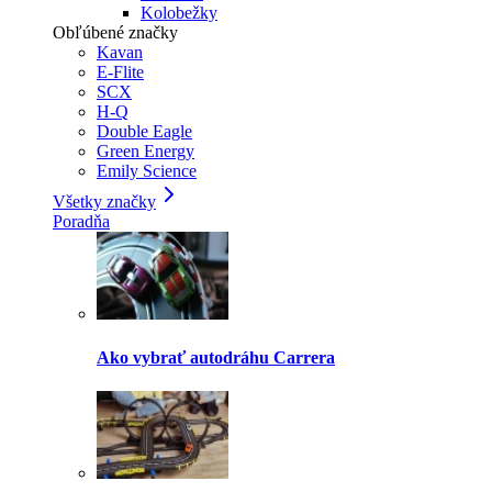
Kolobežky
Obľúbené značky
Kavan
E-Flite
SCX
H-Q
Double Eagle
Green Energy
Emily Science
Všetky značky
Poradňa
Ako vybrať autodráhu Carrera