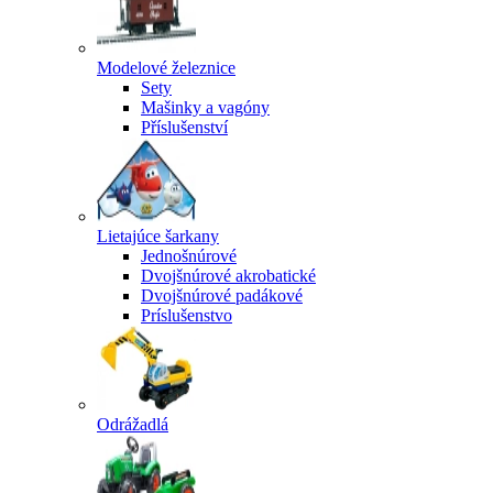
Modelové železnice
Sety
Mašinky a vagóny
Příslušenství
Lietajúce šarkany
Jednošnúrové
Dvojšnúrové akrobatické
Dvojšnúrové padákové
Príslušenstvo
Odrážadlá