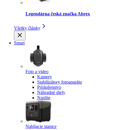
Legendárna česká značka Abrex
Všetky články
Smart
Foto a video
Kamery
Stabilizátory fotoaparátu
Príslušenstvo
Náhradné diely
Nanlite
Nabíjacie stanice