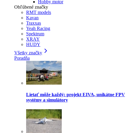
Hobby motor
Obľúbené značky
RMT models
Kavan
Traxxas
Yeah Racing
Spektrum
XRAY
HUDY
Všetky značky
Poradňa
Lietať môže každý: projekt EIVA, unikátne FPV
systémy a simulátory