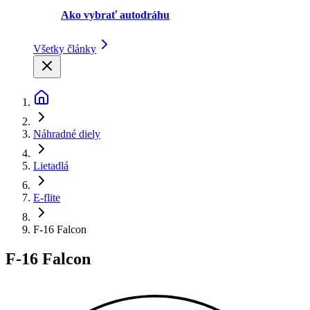
Ako vybrať autodráhu
Všetky články
Náhradné diely
Lietadlá
E-flite
F-16 Falcon
F-16 Falcon