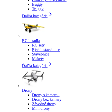
Buggy
Truggy
Ďalšia kategória
RC lietadlá
RC sety
Rýchlostavebnice
Stavebnice
Makety
Ďalšia kategória
Drony
Drony s kamerou
Drony bez kamery
Závodné drony
Mini drony