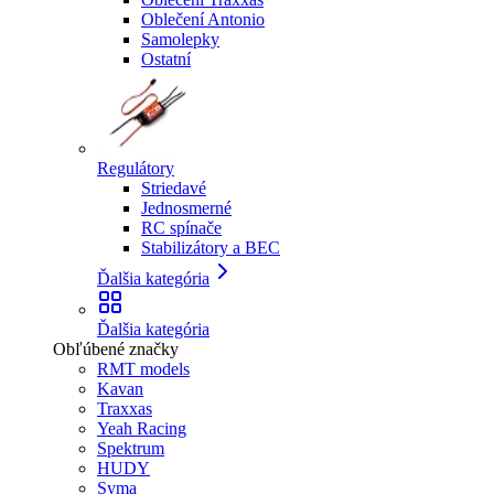
Oblečení Antonio
Samolepky
Ostatní
Regulátory
Striedavé
Jednosmerné
RC spínače
Stabilizátory a BEC
Ďalšia kategória
Ďalšia kategória
Obľúbené značky
RMT models
Kavan
Traxxas
Yeah Racing
Spektrum
HUDY
Syma