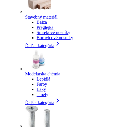
Stavebný materiál
Balza
Preglejka
Smrekové nosníky
Borovicové nosníky
Ďalšia kategória
Modelárska chémia
Lepidlá
Farby
Laky
Tmely
Ďalšia kategória