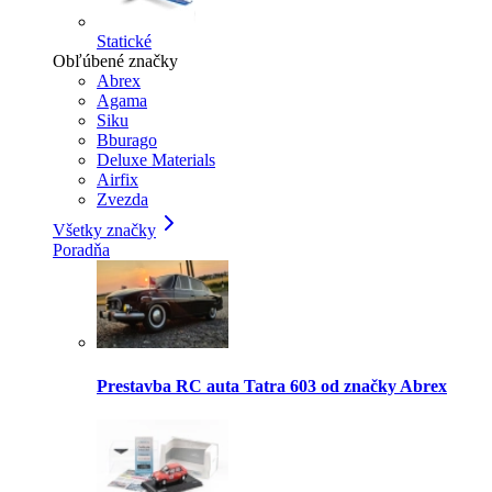
Statické
Obľúbené značky
Abrex
Agama
Siku
Bburago
Deluxe Materials
Airfix
Zvezda
Všetky značky
Poradňa
Prestavba RC auta Tatra 603 od značky Abrex