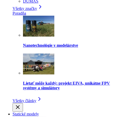
DUMAS
Všetky značky
Poradňa
Nanotechnológie v modelárstve
Lietať môže každý: projekt EIVA, unikátne FPV
systémy a simulátory
Všetky články
Statické modely