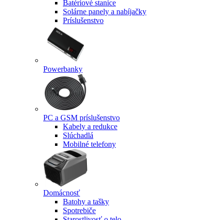
Batériové stanice
Solárne panely a nabíjačky
Príslušenstvo
Powerbanky
PC a GSM príslušenstvo
Kabely a redukce
Slúchadlá
Mobilné telefony
Domácnosť
Batohy a tašky
Spotrebiče
Starostlivosť o telo