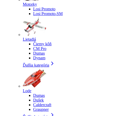
Motorky
Losi Promoto
Losi Promoto-SM
Lietadlá
Čierny kôň
CM Pro
Dumas
Dynam
Ďalšia kategória
Lode
Dumas
Dušek
Caldercraft
Graupner