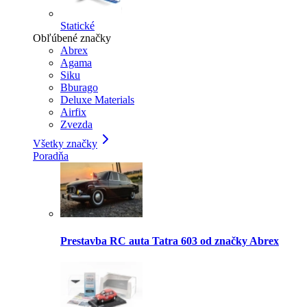
Statické
Obľúbené značky
Abrex
Agama
Siku
Bburago
Deluxe Materials
Airfix
Zvezda
Všetky značky
Poradňa
Prestavba RC auta Tatra 603 od značky Abrex