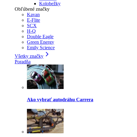
Kolobežky
Obľúbené značky
Kavan
E-Flite
SCX
H-Q
Double Eagle
Green Energy
Emily Science
Všetky značky
Poradňa
Ako vybrať autodráhu Carrera