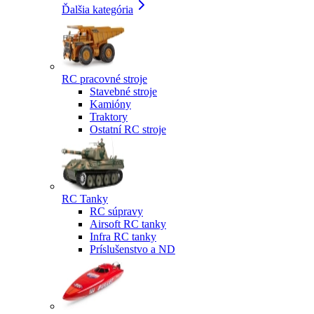
Ďalšia kategória
RC pracovné stroje
Stavebné stroje
Kamióny
Traktory
Ostatní RC stroje
RC Tanky
RC súpravy
Airsoft RC tanky
Infra RC tanky
Príslušenstvo a ND