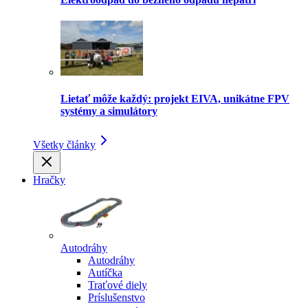
Lietať môže každý: projekt EIVA, unikátne FPV
systémy a simulátory
Všetky články
Hračky
Autodráhy
Autodráhy
Autíčka
Traťové diely
Príslušenstvo