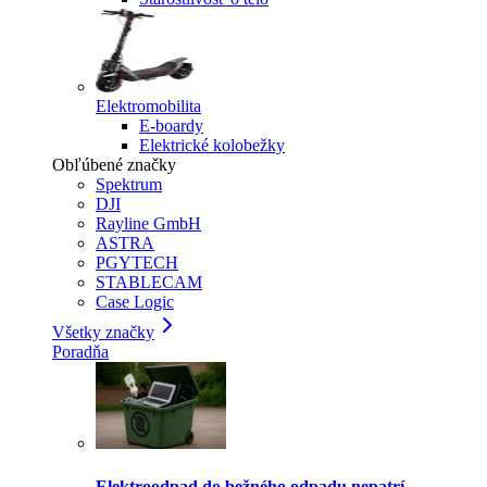
Elektromobilita
E-boardy
Elektrické kolobežky
Obľúbené značky
Spektrum
DJI
Rayline GmbH
ASTRA
PGYTECH
STABLECAM
Case Logic
Všetky značky
Poradňa
Elektroodpad do bežného odpadu nepatrí