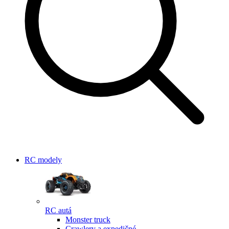
RC modely
RC autá
Monster truck
Crawlery a expedičné