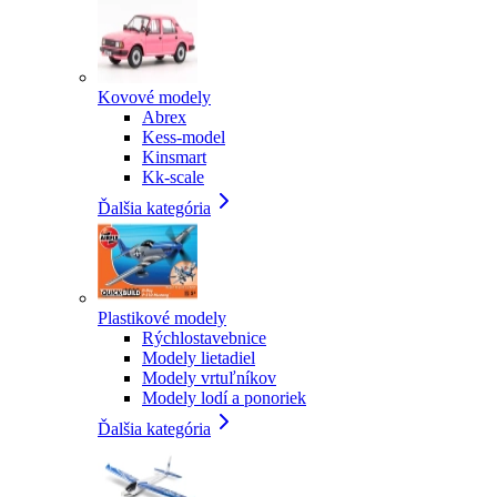
Kovové modely
Abrex
Kess-model
Kinsmart
Kk-scale
Ďalšia kategória
Plastikové modely
Rýchlostavebnice
Modely lietadiel
Modely vrtuľníkov
Modely lodí a ponoriek
Ďalšia kategória