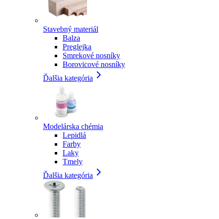
Stavebný materiál
Balza
Preglejka
Smrekové nosníky
Borovicové nosníky
Ďalšia kategória
Modelárska chémia
Lepidlá
Farby
Laky
Tmely
Ďalšia kategória