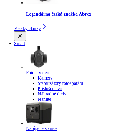
Legendárna česká značka Abrex
Všetky články
Smart
Foto a video
Kamery
Stabilizátory fotoaparátu
Príslušenstvo
Náhradné diely
Nanlite
Nabíjacie stanice