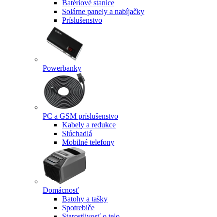
Batériové stanice
Solárne panely a nabíjačky
Príslušenstvo
Powerbanky
PC a GSM príslušenstvo
Kabely a redukce
Slúchadlá
Mobilné telefony
Domácnosť
Batohy a tašky
Spotrebiče
Starostlivosť o telo