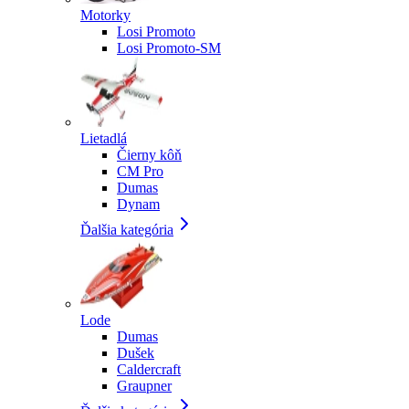
Motorky
Losi Promoto
Losi Promoto-SM
Lietadlá
Čierny kôň
CM Pro
Dumas
Dynam
Ďalšia kategória
Lode
Dumas
Dušek
Caldercraft
Graupner