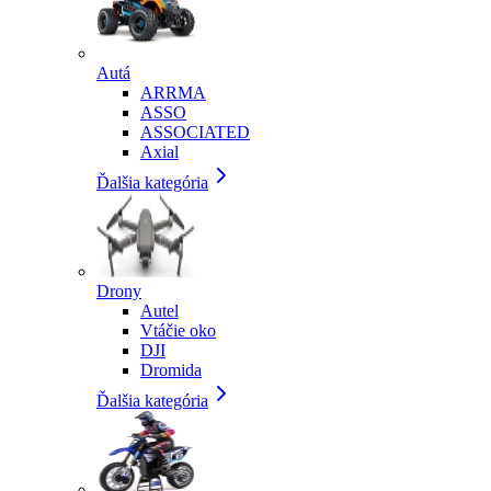
Autá
ARRMA
ASSO
ASSOCIATED
Axial
Ďalšia kategória
Drony
Autel
Vtáčie oko
DJI
Dromida
Ďalšia kategória