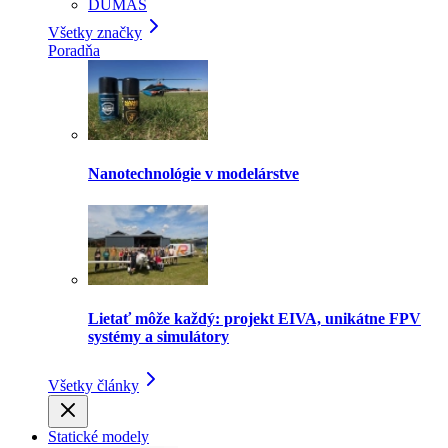
DUMAS
Všetky značky
Poradňa
Nanotechnológie v modelárstve
Lietať môže každý: projekt EIVA, unikátne FPV
systémy a simulátory
Všetky články
Statické modely