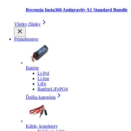
Recenzia Insta360 Antigravity A1 Standard Bundle
Všetky články
Príslušenstvo
Batérie
Li-Pol
Li-Ion
LiFe
BatérieLiFePO4
Ďalšia kategória
Káble, konektory