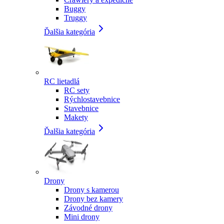
Buggy
Truggy
Ďalšia kategória
RC lietadlá
RC sety
Rýchlostavebnice
Stavebnice
Makety
Ďalšia kategória
Drony
Drony s kamerou
Drony bez kamery
Závodné drony
Mini drony