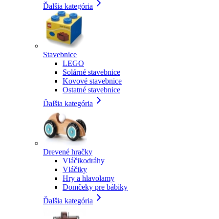
Ďalšia kategória
Stavebnice
LEGO
Solárné stavebnice
Kovové stavebnice
Ostatné stavebnice
Ďalšia kategória
Drevené hračky
Vláčikodráhy
Vláčiky
Hry a hlavolamy
Domčeky pre bábiky
Ďalšia kategória