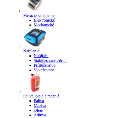
Meracie zariadenie
Elektronické
Mechanické
Nabíjanie
Nabíjače
Stabilizované zdroje
Príslušenstvo
Vyvažovače
Palivá, oleje a mazivá
Palivá
Mazivá
Oleje
Aditíva