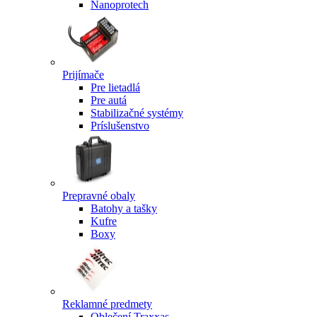
Nanoprotech
Prijímače
Pre lietadlá
Pre autá
Stabilizačné systémy
Príslušenstvo
Prepravné obaly
Batohy a tašky
Kufre
Boxy
Reklamné predmety
Oblečení Traxxas