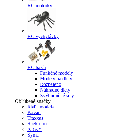
RC motorky
RC vychytávky
RC bazár
Funkčné modely
Modely na diely
Rozbaleno
Náhradné diely
Zvýhodněné sety
Obľúbené značky
RMT models
Kavan
Traxxas
Spektrum
XRAY
Syma