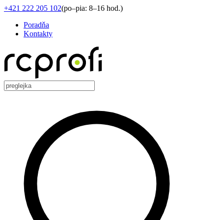
+421 222 205 102
(
po–pia: 8–16 hod.
)
Poradňa
Kontakty