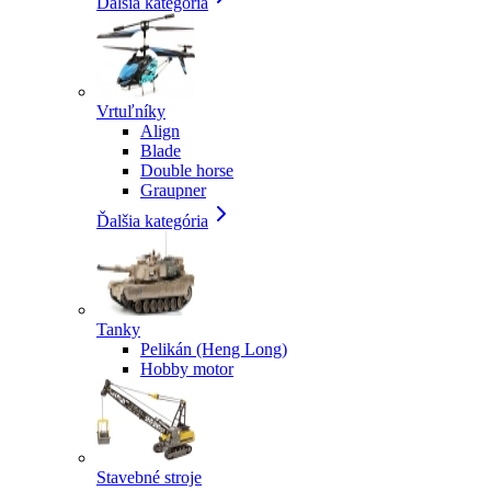
Ďalšia kategória
Vrtuľníky
Align
Blade
Double horse
Graupner
Ďalšia kategória
Tanky
Pelikán (Heng Long)
Hobby motor
Stavebné stroje