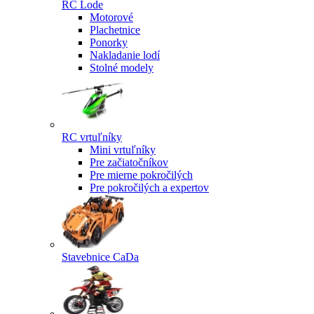
RC Lode
Motorové
Plachetnice
Ponorky
Nakladanie lodí
Stolné modely
RC vrtuľníky
Mini vrtuľníky
Pre začiatočníkov
Pre mierne pokročilých
Pre pokročilých a expertov
Stavebnice CaDa