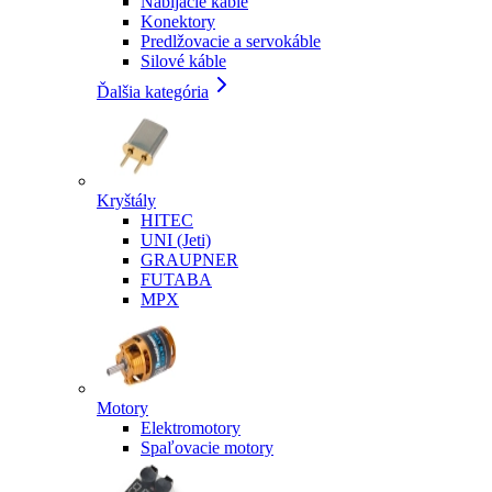
Nabíjacie káble
Konektory
Predlžovacie a servokáble
Silové káble
Ďalšia kategória
Kryštály
HITEC
UNI (Jeti)
GRAUPNER
FUTABA
MPX
Motory
Elektromotory
Spaľovacie motory