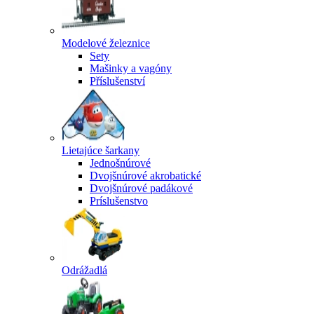
Modelové železnice
Sety
Mašinky a vagóny
Příslušenství
Lietajúce šarkany
Jednošnúrové
Dvojšnúrové akrobatické
Dvojšnúrové padákové
Príslušenstvo
Odrážadlá