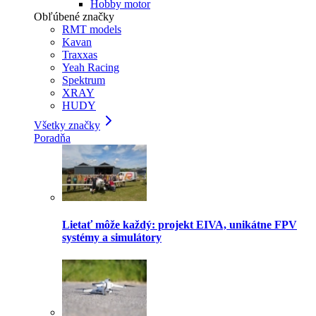
Hobby motor
Obľúbené značky
RMT models
Kavan
Traxxas
Yeah Racing
Spektrum
XRAY
HUDY
Všetky značky
Poradňa
Lietať môže každý: projekt EIVA, unikátne FPV
systémy a simulátory