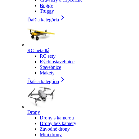
Buggy
Truggy
Ďalšia kategória
RC lietadlá
RC sety
Rýchlostavebnice
Stavebnice
Makety
Ďalšia kategória
Drony
Drony s kamerou
Drony bez kamery
Závodné drony
Mini drony