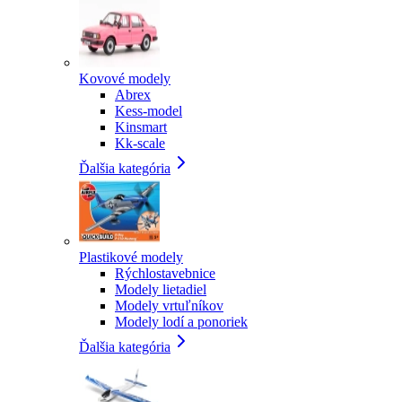
Kovové modely
Abrex
Kess-model
Kinsmart
Kk-scale
Ďalšia kategória
Plastikové modely
Rýchlostavebnice
Modely lietadiel
Modely vrtuľníkov
Modely lodí a ponoriek
Ďalšia kategória