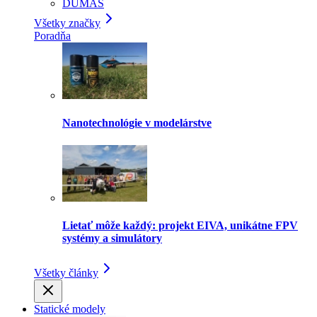
DUMAS
Všetky značky
Poradňa
Nanotechnológie v modelárstve
Lietať môže každý: projekt EIVA, unikátne FPV
systémy a simulátory
Všetky články
Statické modely