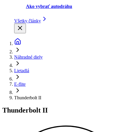
Ako vybrať autodráhu
Všetky články
Náhradné diely
Lietadlá
E-flite
Thunderbolt II
Thunderbolt II