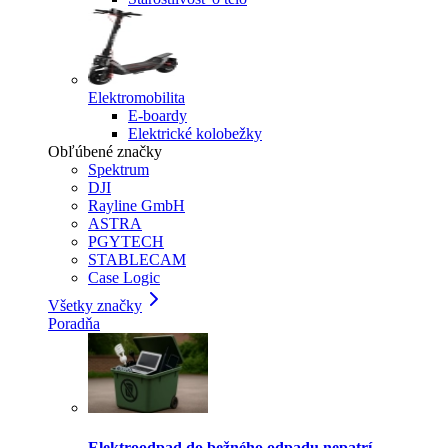
Elektromobilita
E-boardy
Elektrické kolobežky
Obľúbené značky
Spektrum
DJI
Rayline GmbH
ASTRA
PGYTECH
STABLECAM
Case Logic
Všetky značky
Poradňa
Elektroodpad do bežného odpadu nepatrí