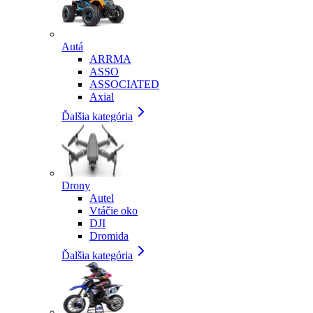
Autá
ARRMA
ASSO
ASSOCIATED
Axial
Ďalšia kategória
Drony
Autel
Vtáčie oko
DJI
Dromida
Ďalšia kategória