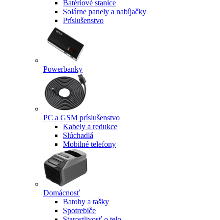
Batériové stanice
Solárne panely a nabíjačky
Príslušenstvo
Powerbanky
PC a GSM príslušenstvo
Kabely a redukce
Slúchadlá
Mobilné telefony
Domácnosť
Batohy a tašky
Spotrebiče
Starostlivosť o telo