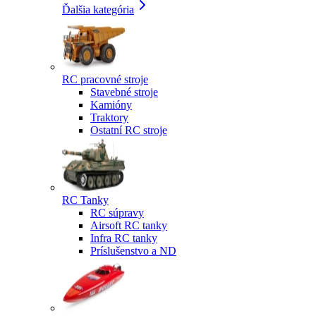
Ďalšia kategória
RC pracovné stroje
Stavebné stroje
Kamióny
Traktory
Ostatní RC stroje
RC Tanky
RC súpravy
Airsoft RC tanky
Infra RC tanky
Príslušenstvo a ND