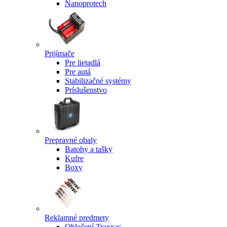
Nanoprotech
Prijímače
Pre lietadlá
Pre autá
Stabilizačné systémy
Príslušenstvo
Prepravné obaly
Batohy a tašky
Kufre
Boxy
Reklamné predmety
Oblečení Traxxas