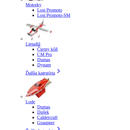
Motorky
Losi Promoto
Losi Promoto-SM
Lietadlá
Čierny kôň
CM Pro
Dumas
Dynam
Ďalšia kategória
Lode
Dumas
Dušek
Caldercraft
Graupner