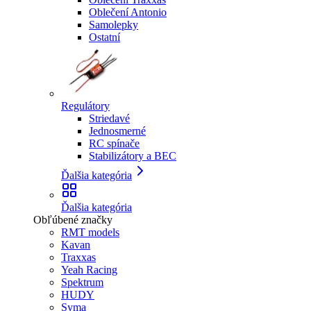
Oblečení Antonio
Samolepky
Ostatní
Regulátory
Striedavé
Jednosmerné
RC spínače
Stabilizátory a BEC
Ďalšia kategória
Ďalšia kategória
Obľúbené značky
RMT models
Kavan
Traxxas
Yeah Racing
Spektrum
HUDY
Syma