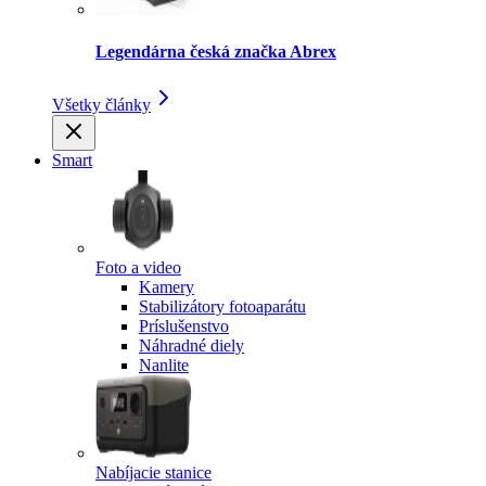
Legendárna česká značka Abrex
Všetky články
Smart
Foto a video
Kamery
Stabilizátory fotoaparátu
Príslušenstvo
Náhradné diely
Nanlite
Nabíjacie stanice