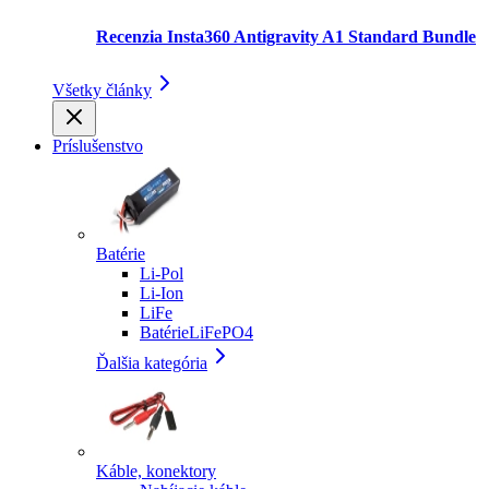
Recenzia Insta360 Antigravity A1 Standard Bundle
Všetky články
Príslušenstvo
Batérie
Li-Pol
Li-Ion
LiFe
BatérieLiFePO4
Ďalšia kategória
Káble, konektory