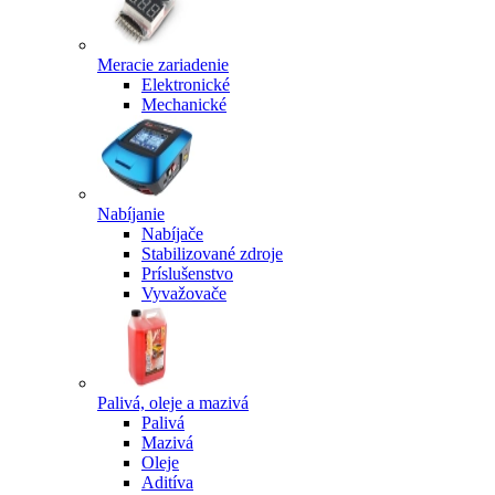
Meracie zariadenie
Elektronické
Mechanické
Nabíjanie
Nabíjače
Stabilizované zdroje
Príslušenstvo
Vyvažovače
Palivá, oleje a mazivá
Palivá
Mazivá
Oleje
Aditíva