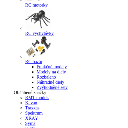
RC motorky
RC vychytávky
RC bazár
Funkčné modely
Modely na diely
Rozbaleno
Náhradné diely
Zvýhodněné sety
Obľúbené značky
RMT models
Kavan
Traxxas
Spektrum
XRAY
Syma