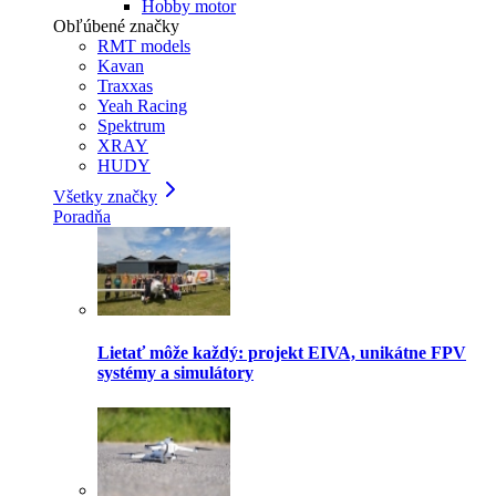
Hobby motor
Obľúbené značky
RMT models
Kavan
Traxxas
Yeah Racing
Spektrum
XRAY
HUDY
Všetky značky
Poradňa
Lietať môže každý: projekt EIVA, unikátne FPV
systémy a simulátory