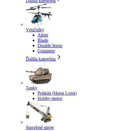
Ďalšia kategória
Vrtuľníky
Align
Blade
Double horse
Graupner
Ďalšia kategória
Tanky
Pelikán (Heng Long)
Hobby motor
Stavebné stroje