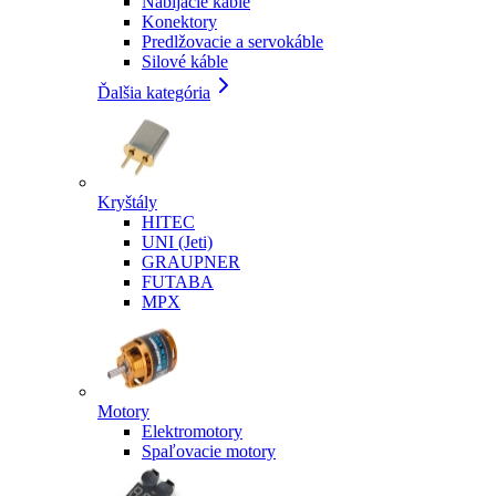
Nabíjacie káble
Konektory
Predlžovacie a servokáble
Silové káble
Ďalšia kategória
Kryštály
HITEC
UNI (Jeti)
GRAUPNER
FUTABA
MPX
Motory
Elektromotory
Spaľovacie motory