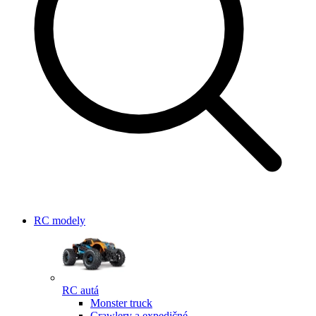
RC modely
RC autá
Monster truck
Crawlery a expedičné