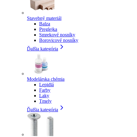
Stavebný materiál
Balza
Preglejka
Smrekové nosníky
Borovicové nosníky
Ďalšia kategória
Modelárska chémia
Lepidlá
Farby
Laky
Tmely
Ďalšia kategória