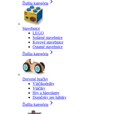
Ďalšia kategória
Stavebnice
LEGO
Solárné stavebnice
Kovové stavebnice
Ostatné stavebnice
Ďalšia kategória
Drevené hračky
Vláčikodráhy
Vláčiky
Hry a hlavolamy
Domčeky pre bábiky
Ďalšia kategória