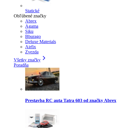
Statické
Obľúbené značky
Abrex
Agama
Siku
Bburago
Deluxe Materials
Airfix
Zvezda
Všetky značky
Poradňa
Prestavba RC auta Tatra 603 od značky Abrex