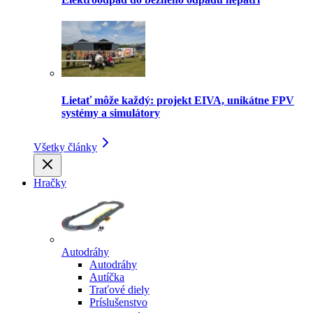
Lietať môže každý: projekt EIVA, unikátne FPV
systémy a simulátory
Všetky články
Hračky
Autodráhy
Autodráhy
Autíčka
Traťové diely
Príslušenstvo