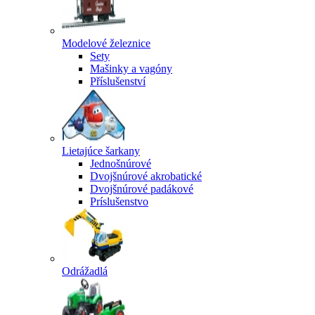
Modelové železnice
Sety
Mašinky a vagóny
Příslušenství
Lietajúce šarkany
Jednošnúrové
Dvojšnúrové akrobatické
Dvojšnúrové padákové
Príslušenstvo
Odrážadlá