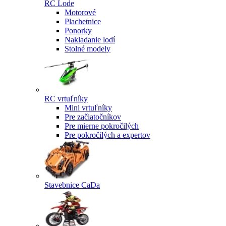
RC Lode
Motorové
Plachetnice
Ponorky
Nakladanie lodí
Stolné modely
RC vrtuľníky
Mini vrtuľníky
Pre začiatočníkov
Pre mierne pokročilých
Pre pokročilých a expertov
Stavebnice CaDa