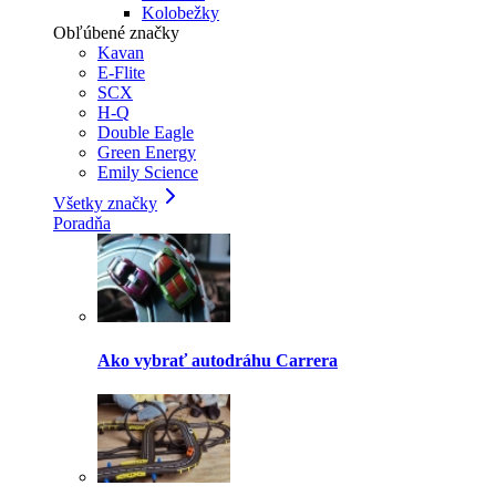
Kolobežky
Obľúbené značky
Kavan
E-Flite
SCX
H-Q
Double Eagle
Green Energy
Emily Science
Všetky značky
Poradňa
Ako vybrať autodráhu Carrera