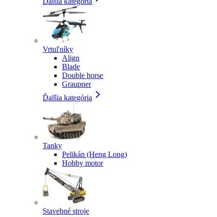
Ďalšia kategória
Vrtuľníky
Align
Blade
Double horse
Graupner
Ďalšia kategória
Tanky
Pelikán (Heng Long)
Hobby motor
Stavebné stroje