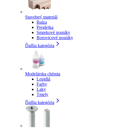
Stavebný materiál
Balza
Preglejka
Smrekové nosníky
Borovicové nosníky
Ďalšia kategória
Modelárska chémia
Lepidlá
Farby
Laky
Tmely
Ďalšia kategória