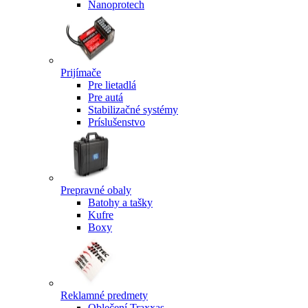
Nanoprotech
Prijímače
Pre lietadlá
Pre autá
Stabilizačné systémy
Príslušenstvo
Prepravné obaly
Batohy a tašky
Kufre
Boxy
Reklamné predmety
Oblečení Traxxas