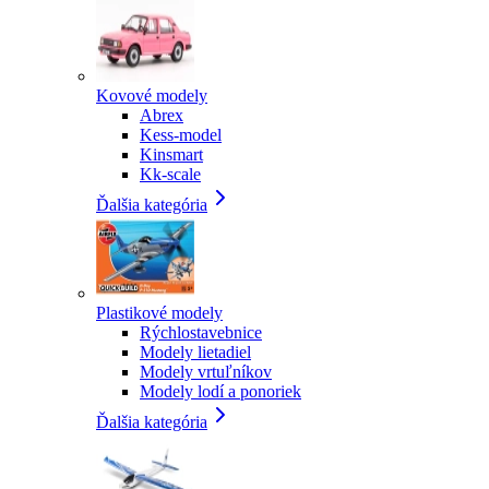
Kovové modely
Abrex
Kess-model
Kinsmart
Kk-scale
Ďalšia kategória
Plastikové modely
Rýchlostavebnice
Modely lietadiel
Modely vrtuľníkov
Modely lodí a ponoriek
Ďalšia kategória