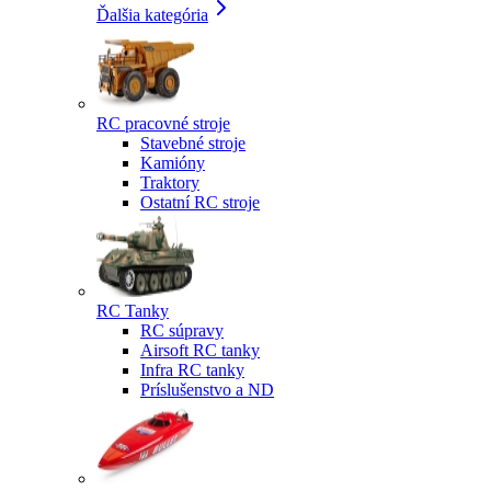
Ďalšia kategória
RC pracovné stroje
Stavebné stroje
Kamióny
Traktory
Ostatní RC stroje
RC Tanky
RC súpravy
Airsoft RC tanky
Infra RC tanky
Príslušenstvo a ND