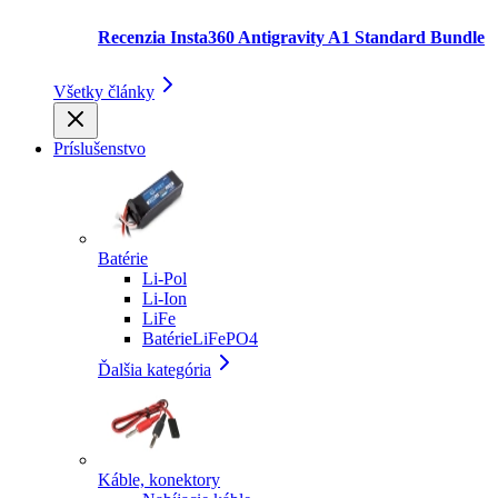
Recenzia Insta360 Antigravity A1 Standard Bundle
Všetky články
Príslušenstvo
Batérie
Li-Pol
Li-Ion
LiFe
BatérieLiFePO4
Ďalšia kategória
Káble, konektory