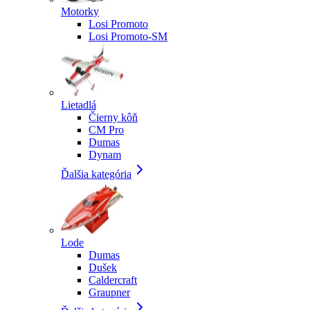
Motorky
Losi Promoto
Losi Promoto-SM
Lietadlá
Čierny kôň
CM Pro
Dumas
Dynam
Ďalšia kategória
Lode
Dumas
Dušek
Caldercraft
Graupner