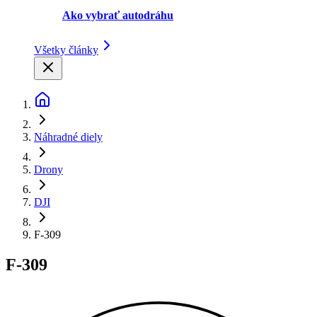
Ako vybrať autodráhu
Všetky články
Náhradné diely
Drony
DJI
F-309
F-309