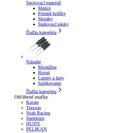
Spojovací materiál
Matice
Poistné krúžky
Skrutky
Stahovací pásky
Ďalšia kategória
Náradie
Montážne
Rezné
Lampy a lupy
Spájkovanie
Ďalšia kategória
Obľúbené značky
Kavan
Traxxas
Yeah Racing
Spektrum
HUDY
PELIKAN