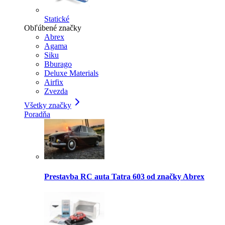
Statické
Obľúbené značky
Abrex
Agama
Siku
Bburago
Deluxe Materials
Airfix
Zvezda
Všetky značky
Poradňa
Prestavba RC auta Tatra 603 od značky Abrex