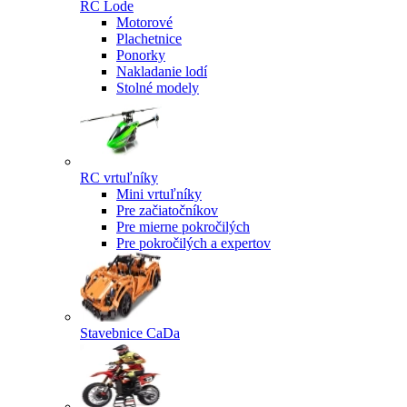
RC Lode
Motorové
Plachetnice
Ponorky
Nakladanie lodí
Stolné modely
RC vrtuľníky
Mini vrtuľníky
Pre začiatočníkov
Pre mierne pokročilých
Pre pokročilých a expertov
Stavebnice CaDa