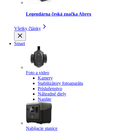
Legendárna česká značka Abrex
Všetky články
Smart
Foto a video
Kamery
Stabilizátory fotoaparátu
Príslušenstvo
Náhradné diely
Nanlite
Nabíjacie stanice