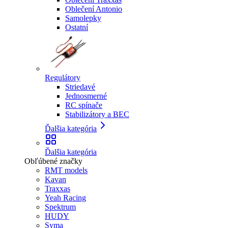
Oblečení Antonio
Samolepky
Ostatní
Regulátory
Striedavé
Jednosmerné
RC spínače
Stabilizátory a BEC
Ďalšia kategória
Ďalšia kategória
Obľúbené značky
RMT models
Kavan
Traxxas
Yeah Racing
Spektrum
HUDY
Syma