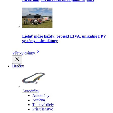
Lietať môže každý: projekt EIVA, unikátne FPV
systémy a simulátory
Všetky články
Hračky
Autodráhy
Autodráhy
Autíčka
Traťové diely
Príslušenstvo