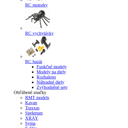
RC motorky
RC vychytávky
RC bazár
Funkčné modely
Modely na diely
Rozbaleno
Náhradné diely
Zvýhodněné sety
Obľúbené značky
RMT models
Kavan
Traxxas
Spektrum
XRAY
Syma