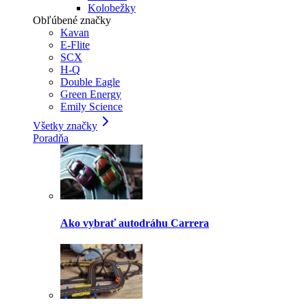
Kolobežky
Obľúbené značky
Kavan
E-Flite
SCX
H-Q
Double Eagle
Green Energy
Emily Science
Všetky značky
Poradňa
Ako vybrať autodráhu Carrera