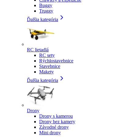
Buggy
Truggy
Ďalšia kategória
RC lietadlá
RC sety
Rýchlostavebnice
Stavebnice
Makety
Ďalšia kategória
Drony
Drony s kamerou
Drony bez kamery
Závodné drony
Mini drony