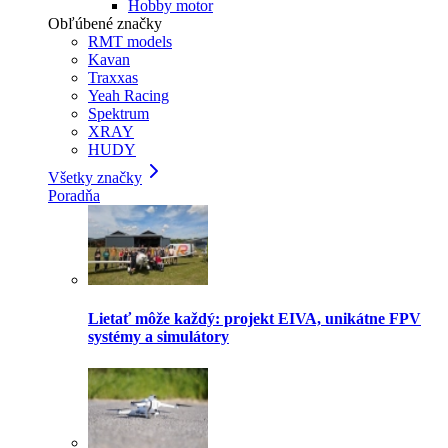
Hobby motor
Obľúbené značky
RMT models
Kavan
Traxxas
Yeah Racing
Spektrum
XRAY
HUDY
Všetky značky
Poradňa
Lietať môže každý: projekt EIVA, unikátne FPV
systémy a simulátory