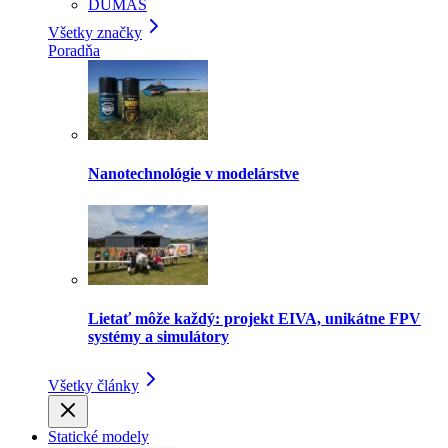
DUMAS
Všetky značky
Poradňa
Nanotechnológie v modelárstve
Lietať môže každý: projekt EIVA, unikátne FPV
systémy a simulátory
Všetky články
Statické modely