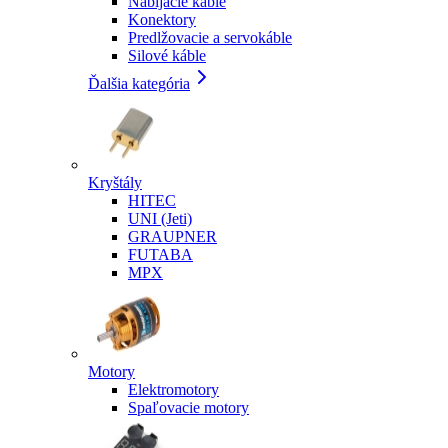
Nabíjacie káble
Konektory
Predlžovacie a servokáble
Silové káble
Ďalšia kategória
Kryštály
HITEC
UNI (Jeti)
GRAUPNER
FUTABA
MPX
Motory
Elektromotory
Spaľovacie motory