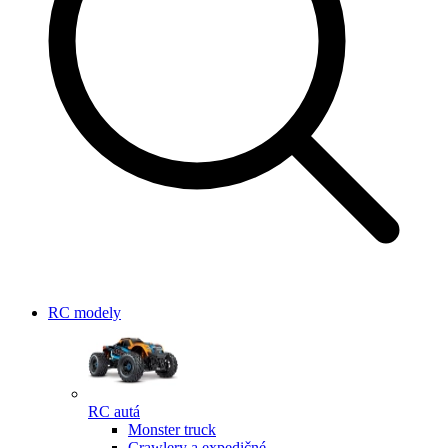
RC modely
RC autá
Monster truck
Crawlery a expedičné