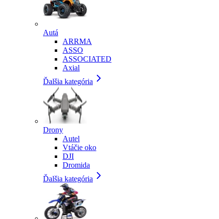
Autá
ARRMA
ASSO
ASSOCIATED
Axial
Ďalšia kategória
Drony
Autel
Vtáčie oko
DJI
Dromida
Ďalšia kategória