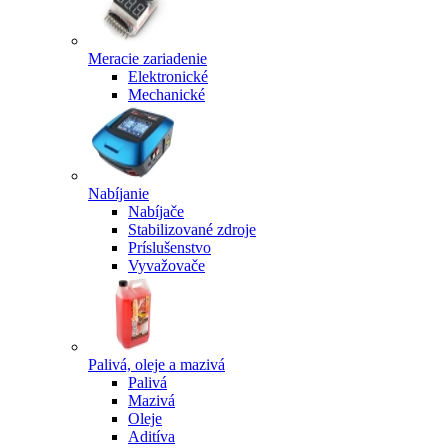
Meracie zariadenie
Elektronické
Mechanické
Nabíjanie
Nabíjače
Stabilizované zdroje
Príslušenstvo
Vyvažovače
Palivá, oleje a mazivá
Palivá
Mazivá
Oleje
Aditíva