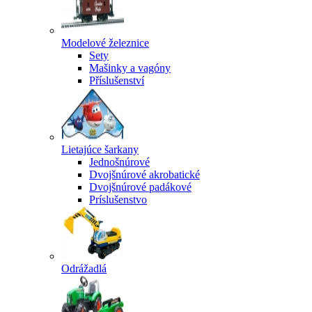
Modelové železnice
Sety
Mašinky a vagóny
Příslušenství
Lietajúce šarkany
Jednošnúrové
Dvojšnúrové akrobatické
Dvojšnúrové padákové
Príslušenstvo
Odrážadlá