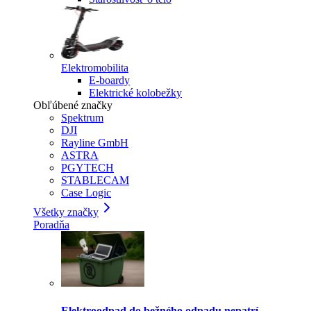
Elektromobilita
E-boardy
Elektrické kolobežky
Obľúbené značky
Spektrum
DJI
Rayline GmbH
ASTRA
PGYTECH
STABLECAM
Case Logic
Všetky značky
Poradňa
Elektroodpad do bežného odpadu nepatrí