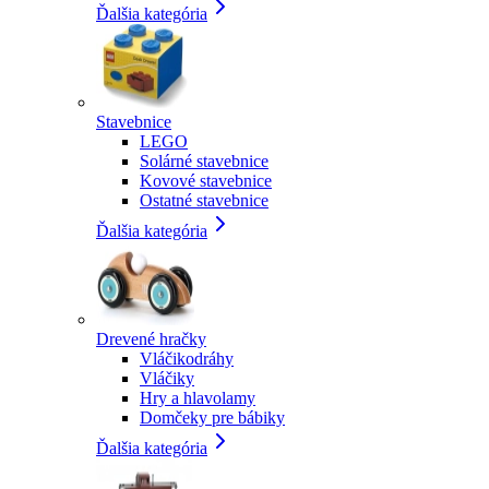
Ďalšia kategória
Stavebnice
LEGO
Solárné stavebnice
Kovové stavebnice
Ostatné stavebnice
Ďalšia kategória
Drevené hračky
Vláčikodráhy
Vláčiky
Hry a hlavolamy
Domčeky pre bábiky
Ďalšia kategória