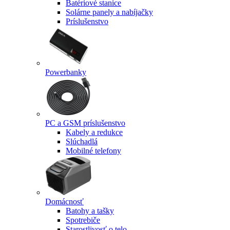
Batériové stanice
Solárne panely a nabíjačky
Príslušenstvo
Powerbanky
PC a GSM príslušenstvo
Kabely a redukce
Slúchadlá
Mobilné telefony
Domácnosť
Batohy a tašky
Spotrebiče
Starostlivosť o telo