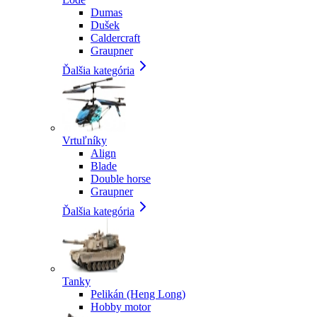
Dumas
Dušek
Caldercraft
Graupner
Ďalšia kategória
Vrtuľníky
Align
Blade
Double horse
Graupner
Ďalšia kategória
Tanky
Pelikán (Heng Long)
Hobby motor