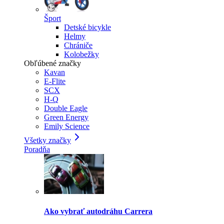
Šport
Detské bicykle
Helmy
Chrániče
Kolobežky
Obľúbené značky
Kavan
E-Flite
SCX
H-Q
Double Eagle
Green Energy
Emily Science
Všetky značky
Poradňa
Ako vybrať autodráhu Carrera