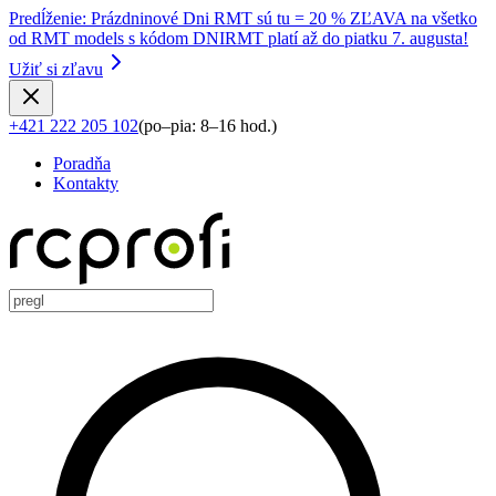
Predĺženie
:
Prázdninové Dni RMT sú tu = 20 % ZĽAVA na všetko
od RMT models s kódom DNIRMT platí až do piatku 7. augusta!
Užiť si zľavu
+421 222 205 102
(
po–pia: 8–16 hod.
)
Poradňa
Kontakty