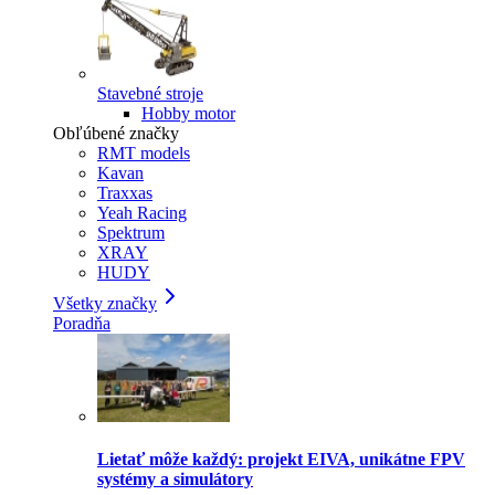
Stavebné stroje
Hobby motor
Obľúbené značky
RMT models
Kavan
Traxxas
Yeah Racing
Spektrum
XRAY
HUDY
Všetky značky
Poradňa
Lietať môže každý: projekt EIVA, unikátne FPV
systémy a simulátory