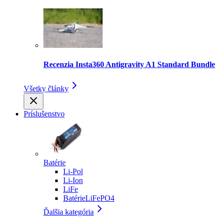
Recenzia Insta360 Antigravity A1 Standard Bundle
Všetky články
Príslušenstvo
Batérie
Li-Pol
Li-Ion
LiFe
BatérieLiFePO4
Ďalšia kategória