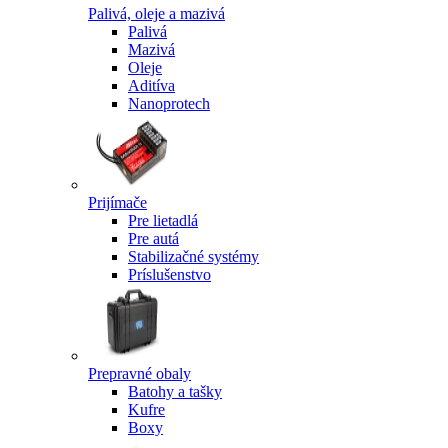
Palivá, oleje a mazivá
Palivá
Mazivá
Oleje
Aditíva
Nanoprotech
Prijímače
Pre lietadlá
Pre autá
Stabilizačné systémy
Príslušenstvo
Prepravné obaly
Batohy a tašky
Kufre
Boxy