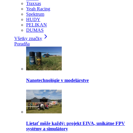
Traxxas
Yeah Racing
Spektrum
HUDY
PELIKAN
DUMAS
Všetky značky
Poradňa
Nanotechnológie v modelárstve
Lietať môže každý: projekt EIVA, unikátne FPV
systémy a simulátory