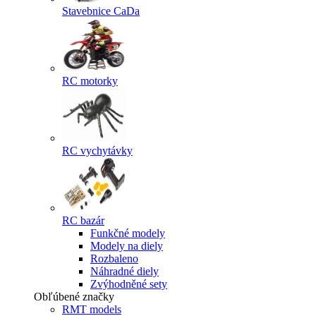
Stavebnice CaDa
RC motorky
RC vychytávky
RC bazár
Funkčné modely
Modely na diely
Rozbaleno
Náhradné diely
Zvýhodněné sety
Obľúbené značky
RMT models