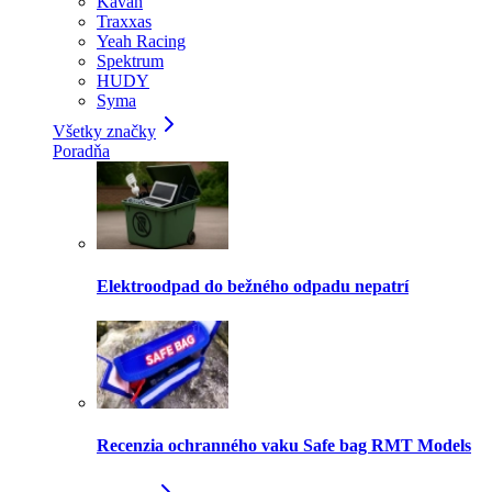
Kavan
Traxxas
Yeah Racing
Spektrum
HUDY
Syma
Všetky značky
Poradňa
Elektroodpad do bežného odpadu nepatrí
Recenzia ochranného vaku Safe bag RMT Models