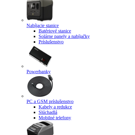
Nabíjacie stanice
Batériové stanice
Solárne panely a nabíjačky
Príslušenstvo
Powerbanky
PC a GSM príslušenstvo
Kabely a redukce
Slúchadlá
Mobilné telefony