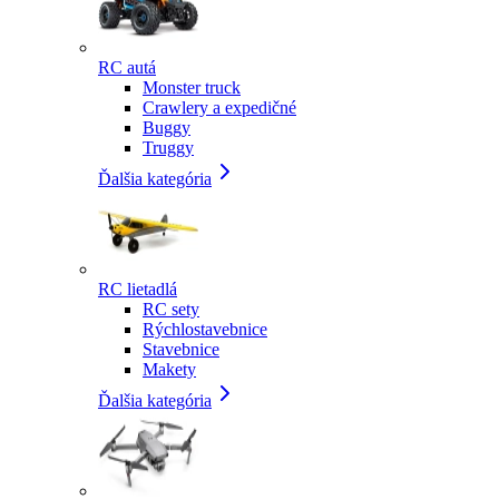
RC autá
Monster truck
Crawlery a expedičné
Buggy
Truggy
Ďalšia kategória
RC lietadlá
RC sety
Rýchlostavebnice
Stavebnice
Makety
Ďalšia kategória