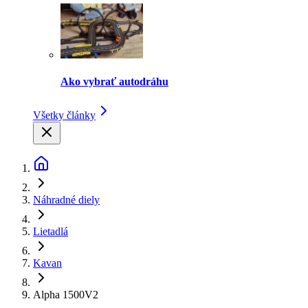
Ako vybrať autodráhu
Všetky články
Náhradné diely
Lietadlá
Kavan
Alpha 1500V2