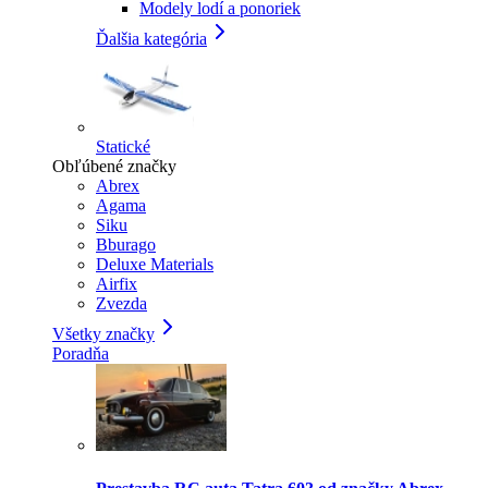
Modely lodí a ponoriek
Ďalšia kategória
Statické
Obľúbené značky
Abrex
Agama
Siku
Bburago
Deluxe Materials
Airfix
Zvezda
Všetky značky
Poradňa