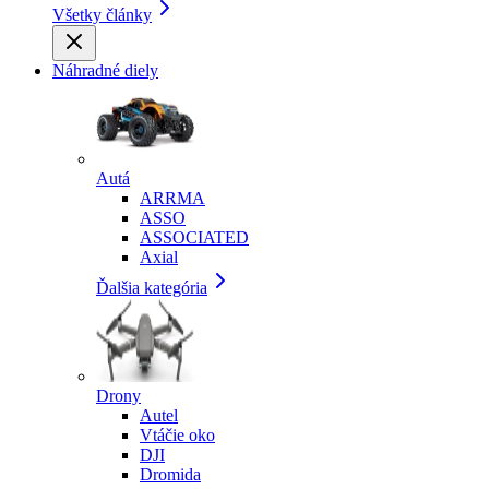
Všetky články
Náhradné diely
Autá
ARRMA
ASSO
ASSOCIATED
Axial
Ďalšia kategória
Drony
Autel
Vtáčie oko
DJI
Dromida