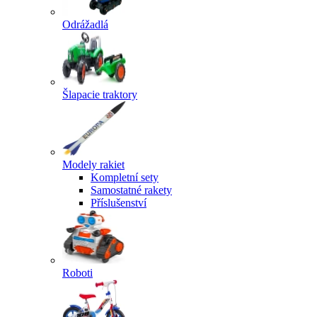
Odrážadlá
Šlapacie traktory
Modely rakiet
Kompletní sety
Samostatné rakety
Příslušenství
Roboti