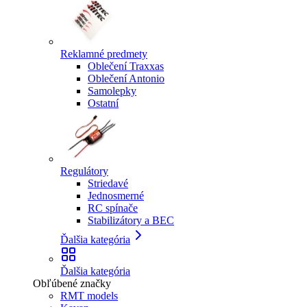
Reklamné predmety
Oblečení Traxxas
Oblečení Antonio
Samolepky
Ostatní
Regulátory
Striedavé
Jednosmerné
RC spínače
Stabilizátory a BEC
Ďalšia kategória
Ďalšia kategória
Obľúbené značky
RMT models