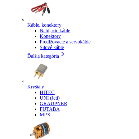
Káble, konektory
Nabíjacie káble
Konektory
Predlžovacie a servokáble
Silové káble
Ďalšia kategória
Kryštály
HITEC
UNI (Jeti)
GRAUPNER
FUTABA
MPX