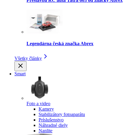
Prestavba RC auta Tatra 603 od značky Abrex
Legendárna česká značka Abrex
Všetky články
Smart
Foto a video
Kamery
Stabilizátory fotoaparátu
Príslušenstvo
Náhradné diely
Nanlite