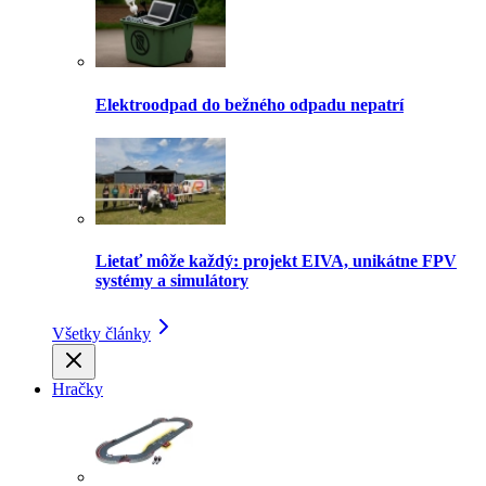
Elektroodpad do bežného odpadu nepatrí
Lietať môže každý: projekt EIVA, unikátne FPV
systémy a simulátory
Všetky články
Hračky