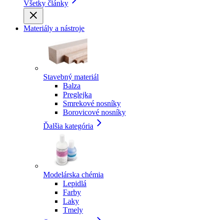
Všetky články
Materiály a nástroje
Stavebný materiál
Balza
Preglejka
Smrekové nosníky
Borovicové nosníky
Ďalšia kategória
Modelárska chémia
Lepidlá
Farby
Laky
Tmely