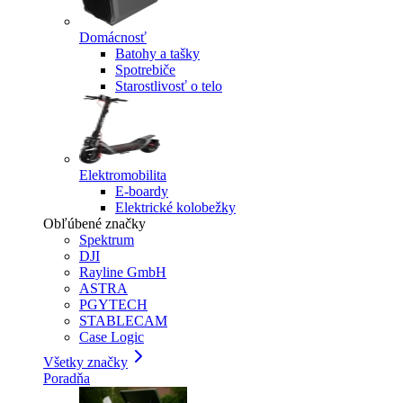
Domácnosť
Batohy a tašky
Spotrebiče
Starostlivosť o telo
Elektromobilita
E-boardy
Elektrické kolobežky
Obľúbené značky
Spektrum
DJI
Rayline GmbH
ASTRA
PGYTECH
STABLECAM
Case Logic
Všetky značky
Poradňa