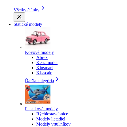
Všetky články
Statické modely
Kovové modely
Abrex
Kess-model
Kinsmart
Kk-scale
Ďalšia kategória
Plastikové modely
Rýchlostavebnice
Modely lietadiel
Modely vrtuľníkov