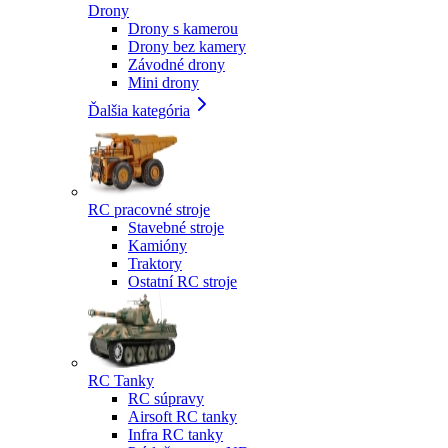
Drony
Drony s kamerou
Drony bez kamery
Závodné drony
Mini drony
Ďalšia kategória
RC pracovné stroje
Stavebné stroje
Kamióny
Traktory
Ostatní RC stroje
RC Tanky
RC súpravy
Airsoft RC tanky
Infra RC tanky