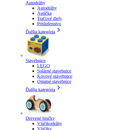
Autodráhy
Autodráhy
Autíčka
Traťové diely
Príslušenstvo
Ďalšia kategória
Stavebnice
LEGO
Solárné stavebnice
Kovové stavebnice
Ostatné stavebnice
Ďalšia kategória
Drevené hračky
Vláčikodráhy
Vláčiky