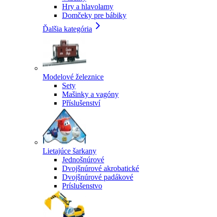
Hry a hlavolamy
Domčeky pre bábiky
Ďalšia kategória
Modelové železnice
Sety
Mašinky a vagóny
Příslušenství
Lietajúce šarkany
Jednošnúrové
Dvojšnúrové akrobatické
Dvojšnúrové padákové
Príslušenstvo