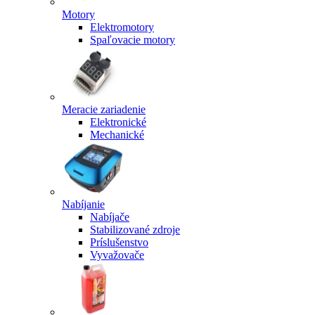
Motory
Elektromotory
Spaľovacie motory
Meracie zariadenie
Elektronické
Mechanické
Nabíjanie
Nabíjače
Stabilizované zdroje
Príslušenstvo
Vyvažovače