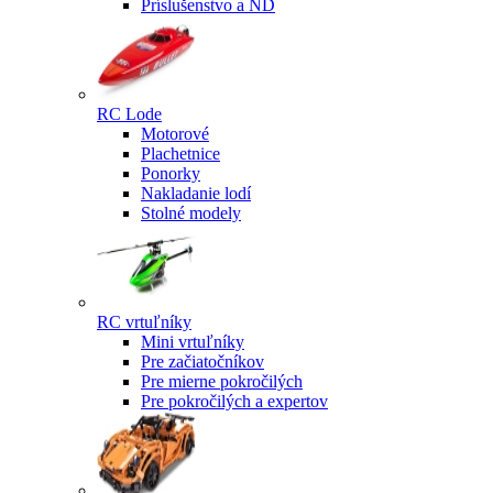
Príslušenstvo a ND
RC Lode
Motorové
Plachetnice
Ponorky
Nakladanie lodí
Stolné modely
RC vrtuľníky
Mini vrtuľníky
Pre začiatočníkov
Pre mierne pokročilých
Pre pokročilých a expertov