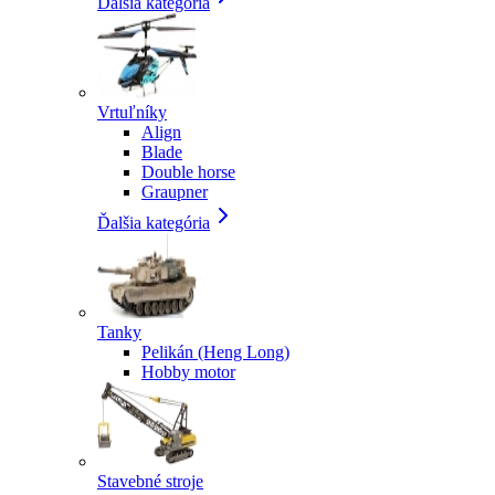
Ďalšia kategória
Vrtuľníky
Align
Blade
Double horse
Graupner
Ďalšia kategória
Tanky
Pelikán (Heng Long)
Hobby motor
Stavebné stroje