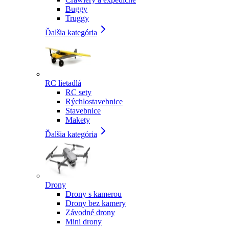
Buggy
Truggy
Ďalšia kategória
RC lietadlá
RC sety
Rýchlostavebnice
Stavebnice
Makety
Ďalšia kategória
Drony
Drony s kamerou
Drony bez kamery
Závodné drony
Mini drony