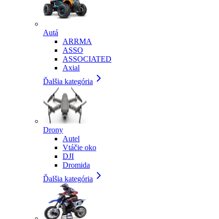
Autá
ARRMA
ASSO
ASSOCIATED
Axial
Ďalšia kategória
Drony
Autel
Vtáčie oko
DJI
Dromida
Ďalšia kategória