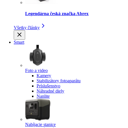
Legendárna česká značka Abrex
Všetky články
Smart
Foto a video
Kamery
Stabilizátory fotoaparátu
Príslušenstvo
Náhradné diely
Nanlite
Nabíjacie stanice