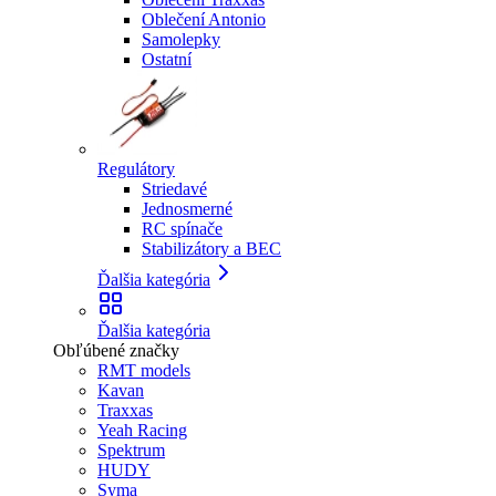
Oblečení Antonio
Samolepky
Ostatní
Regulátory
Striedavé
Jednosmerné
RC spínače
Stabilizátory a BEC
Ďalšia kategória
Ďalšia kategória
Obľúbené značky
RMT models
Kavan
Traxxas
Yeah Racing
Spektrum
HUDY
Syma