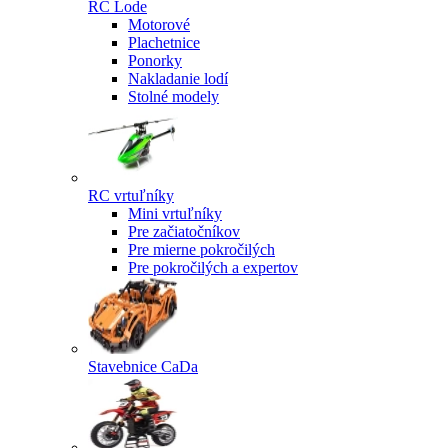
RC Lode
Motorové
Plachetnice
Ponorky
Nakladanie lodí
Stolné modely
RC vrtuľníky
Mini vrtuľníky
Pre začiatočníkov
Pre mierne pokročilých
Pre pokročilých a expertov
Stavebnice CaDa