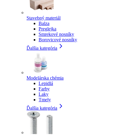
Stavebný materiál
Balza
Preglejka
Smrekové nosníky
Borovicové nosníky
Ďalšia kategória
Modelárska chémia
Lepidlá
Farby
Laky
Tmely
Ďalšia kategória