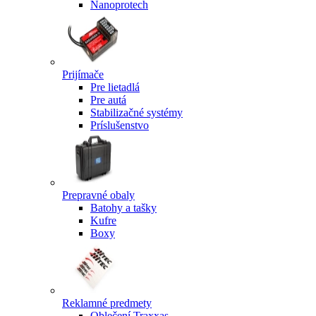
Nanoprotech
Prijímače
Pre lietadlá
Pre autá
Stabilizačné systémy
Príslušenstvo
Prepravné obaly
Batohy a tašky
Kufre
Boxy
Reklamné predmety
Oblečení Traxxas