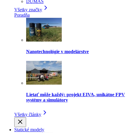
DUMAS
Všetky značky
Poradňa
Nanotechnológie v modelárstve
Lietať môže každý: projekt EIVA, unikátne FPV
systémy a simulátory
Všetky články
Statické modely