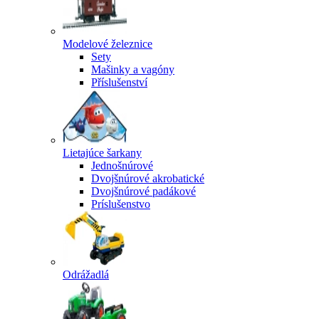
Modelové železnice
Sety
Mašinky a vagóny
Příslušenství
Lietajúce šarkany
Jednošnúrové
Dvojšnúrové akrobatické
Dvojšnúrové padákové
Príslušenstvo
Odrážadlá