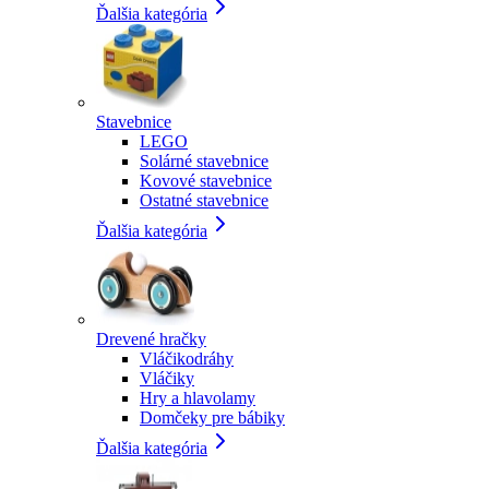
Ďalšia kategória
Stavebnice
LEGO
Solárné stavebnice
Kovové stavebnice
Ostatné stavebnice
Ďalšia kategória
Drevené hračky
Vláčikodráhy
Vláčiky
Hry a hlavolamy
Domčeky pre bábiky
Ďalšia kategória