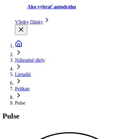
Ako vybrať autodráhu
Všetky články
Náhradné diely
Lietadlá
Pelikan
Pulse
Pulse