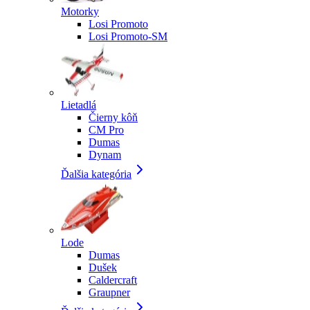
Motorky
Losi Promoto
Losi Promoto-SM
Lietadlá
Čierny kôň
CM Pro
Dumas
Dynam
Ďalšia kategória
Lode
Dumas
Dušek
Caldercraft
Graupner