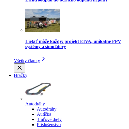
Lietať môže každý: projekt EIVA, unikátne FPV
systémy a simulátory
Všetky články
Hračky
Autodráhy
Autodráhy
Autíčka
Traťové diely
Príslušenstvo