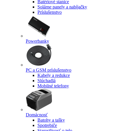
Batériové stanice
Solárne panely a nabíjačky
Príslušenstvo
Powerbanky
PC a GSM príslušenstvo
Kabely a redukce
Slúchadlá
Mobilné telefony
Domácnosť
Batohy a tašky
Spotrebiče
Starostlivosť o telo