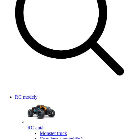
RC modely
RC autá
Monster truck
Crawlery a expedičné