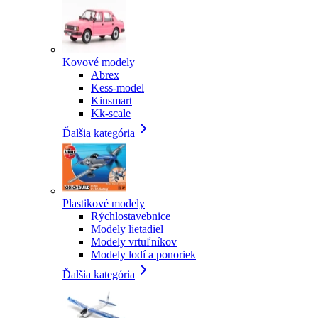
Kovové modely
Abrex
Kess-model
Kinsmart
Kk-scale
Ďalšia kategória
Plastikové modely
Rýchlostavebnice
Modely lietadiel
Modely vrtuľníkov
Modely lodí a ponoriek
Ďalšia kategória