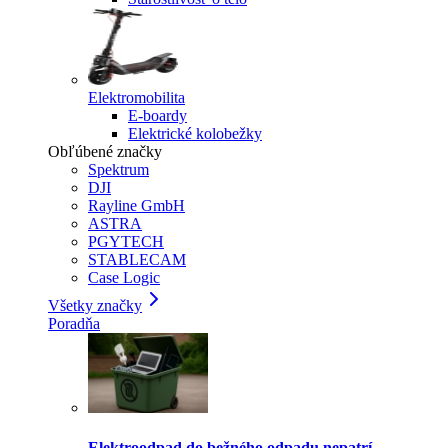
Elektromobilita
E-boardy
Elektrické kolobežky
Obľúbené značky
Spektrum
DJI
Rayline GmbH
ASTRA
PGYTECH
STABLECAM
Case Logic
Všetky značky
Poradňa
Elektroodpad do bežného odpadu nepatrí