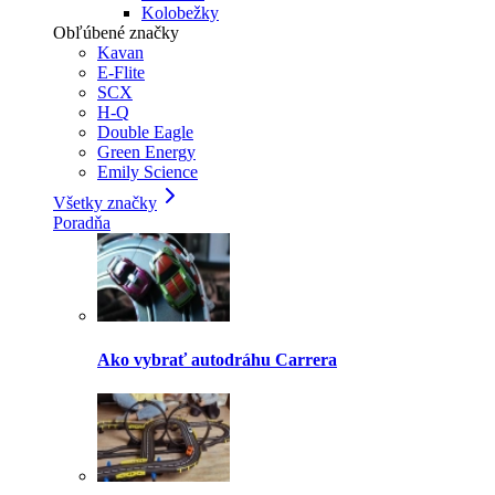
Kolobežky
Obľúbené značky
Kavan
E-Flite
SCX
H-Q
Double Eagle
Green Energy
Emily Science
Všetky značky
Poradňa
Ako vybrať autodráhu Carrera