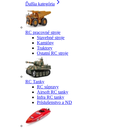
Ďalšia kategória
RC pracovné stroje
Stavebné stroje
Kamióny
Traktory
Ostatní RC stroje
RC Tanky
RC súpravy
Airsoft RC tanky
Infra RC tanky
Príslušenstvo a ND