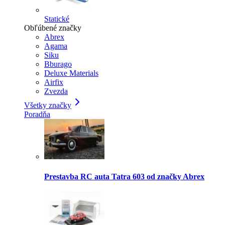
Statické
Obľúbené značky
Abrex
Agama
Siku
Bburago
Deluxe Materials
Airfix
Zvezda
Všetky značky
Poradňa
Prestavba RC auta Tatra 603 od značky Abrex