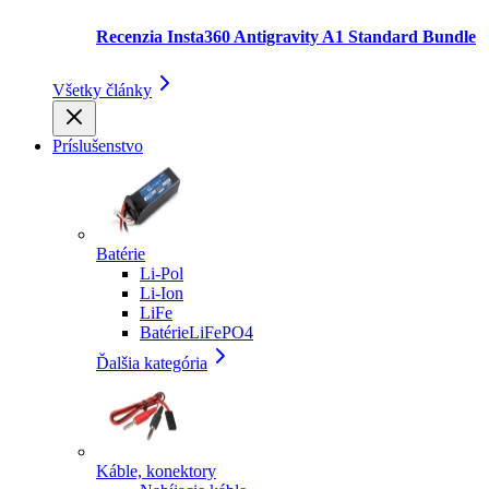
Recenzia Insta360 Antigravity A1 Standard Bundle
Všetky články
Príslušenstvo
Batérie
Li-Pol
Li-Ion
LiFe
BatérieLiFePO4
Ďalšia kategória
Káble, konektory