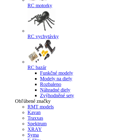
RC motorky
RC vychytávky
RC bazár
Funkčné modely
Modely na diely
Rozbaleno
Náhradné diely
Zvýhodněné sety
Obľúbené značky
RMT models
Kavan
Traxxas
Spektrum
XRAY
Syma