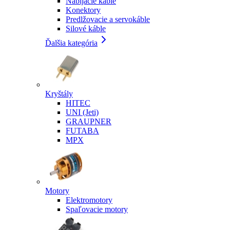
Nabíjacie káble
Konektory
Predlžovacie a servokáble
Silové káble
Ďalšia kategória
Kryštály
HITEC
UNI (Jeti)
GRAUPNER
FUTABA
MPX
Motory
Elektromotory
Spaľovacie motory