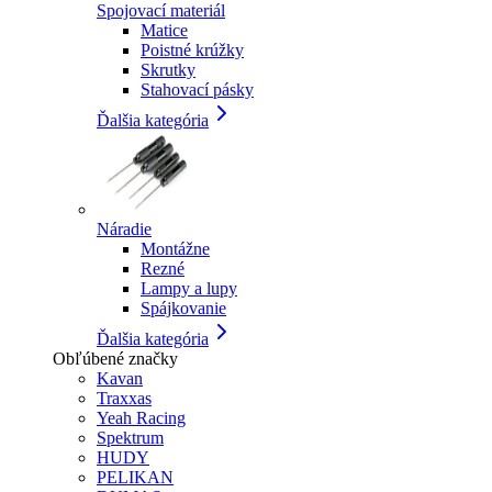
Spojovací materiál
Matice
Poistné krúžky
Skrutky
Stahovací pásky
Ďalšia kategória
Náradie
Montážne
Rezné
Lampy a lupy
Spájkovanie
Ďalšia kategória
Obľúbené značky
Kavan
Traxxas
Yeah Racing
Spektrum
HUDY
PELIKAN