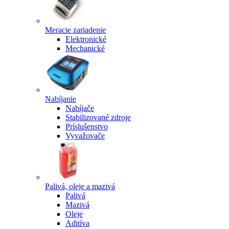
Meracie zariadenie
Elektronické
Mechanické
Nabíjanie
Nabíjače
Stabilizované zdroje
Príslušenstvo
Vyvažovače
Palivá, oleje a mazivá
Palivá
Mazivá
Oleje
Aditíva