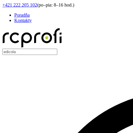
+421 222 205 102
(
po–pia: 8–16 hod.
)
Poradňa
Kontakty