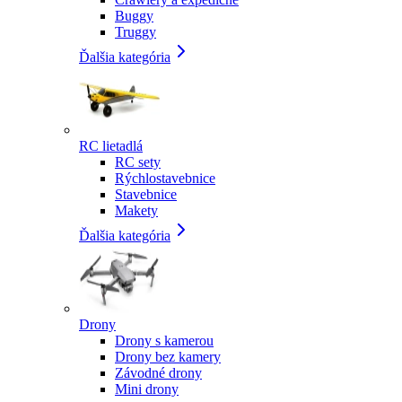
Buggy
Truggy
Ďalšia kategória
RC lietadlá
RC sety
Rýchlostavebnice
Stavebnice
Makety
Ďalšia kategória
Drony
Drony s kamerou
Drony bez kamery
Závodné drony
Mini drony