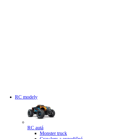
RC modely
RC autá
Monster truck
Crawlery a expedičné