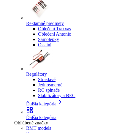
Reklamné predmety
Oblečení Traxxas
Oblečení Antonio
Samolepky
Ostatní
Regulátory
Striedavé
Jednosmerné
RC spínače
Stabilizátory a BEC
Ďalšia kategória
Ďalšia kategória
Obľúbené značky
RMT models