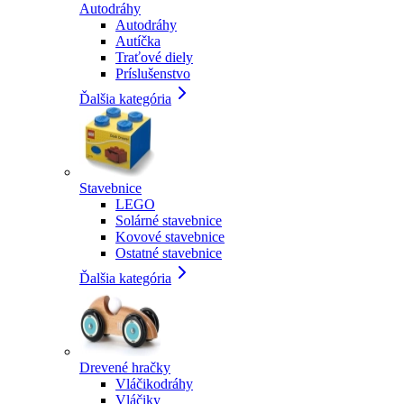
Autodráhy
Autodráhy
Autíčka
Traťové diely
Príslušenstvo
Ďalšia kategória
Stavebnice
LEGO
Solárné stavebnice
Kovové stavebnice
Ostatné stavebnice
Ďalšia kategória
Drevené hračky
Vláčikodráhy
Vláčiky