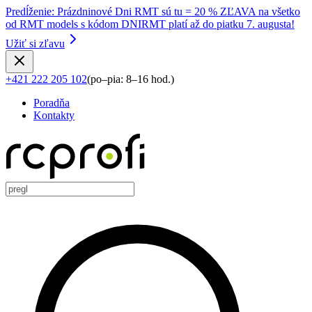
Predĺženie
:
Prázdninové Dni RMT sú tu = 20 % ZĽAVA na všetko
od RMT models s kódom DNIRMT platí až do piatku 7. augusta!
Užiť si zľavu
+421 222 205 102
(
po–pia: 8–16 hod.
)
Poradňa
Kontakty