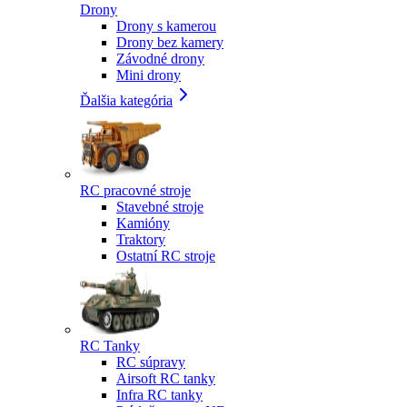
Drony
Drony s kamerou
Drony bez kamery
Závodné drony
Mini drony
Ďalšia kategória
RC pracovné stroje
Stavebné stroje
Kamióny
Traktory
Ostatní RC stroje
RC Tanky
RC súpravy
Airsoft RC tanky
Infra RC tanky