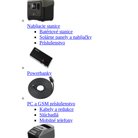
Nabíjacie stanice
Batériové stanice
Solárne panely a nabíjačky
Príslušenstvo
Powerbanky
PC a GSM príslušenstvo
Kabely a redukce
Slúchadlá
Mobilné telefony