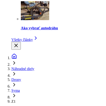
Ako vybrať autodráhu
Všetky články
Náhradné diely
Drony
Syma
Z1