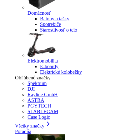
Domácnosť
Batohy a tašky
Spotrebiče
Starostlivosť o telo
Elektromobilita
E-boardy
Elektrické kolobežky
Obľúbené značky
Spektrum
DJI
Rayline GmbH
ASTRA
PGYTECH
STABLECAM
Case Logic
Všetky značky
Poradňa