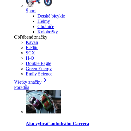
Šport
Detské bicykle
Helmy
Chrániče
Kolobežky
Obľúbené značky
Kavan
E-Flite
SCX
H-Q
Double Eagle
Green Energy
Emily Science
Všetky značky
Poradňa
Ako vybrať autodráhu Carrera