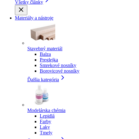
Všetky články
Materiály a nástroje
Stavebný materiál
Balza
Preglejka
Smrekové nosníky
Borovicové nosníky
Ďalšia kategória
Modelárska chémia
Lepidlá
Farby
Laky
Tmely