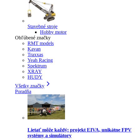
Stavebné stroje
Hobby motor
Obľúbené značky
RMT models
Kavan
Traxxas
Yeah Racing
Spektrum
XRAY
HUDY
Všetky značky
Poradňa
Lietať môže každý: projekt EIVA, unikátne FPV
systémy a simulátory