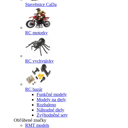
Stavebnice CaDa
RC motorky
RC vychytávky
RC bazár
Funkčné modely
Modely na diely
Rozbaleno
Náhradné diely
Zvýhodněné sety
Obľúbené značky
RMT models