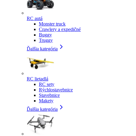
RC autá
Monster truck
Crawlery a expedičné
Buggy
Truggy
Ďalšia kategória
RC lietadlá
RC sety
Rýchlostavebnice
Stavebnice
Makety
Ďalšia kategória