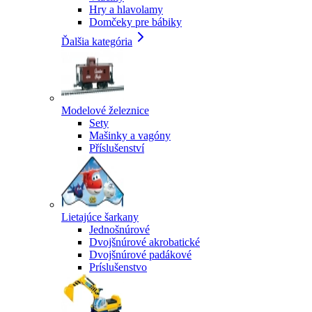
Hry a hlavolamy
Domčeky pre bábiky
Ďalšia kategória
Modelové železnice
Sety
Mašinky a vagóny
Příslušenství
Lietajúce šarkany
Jednošnúrové
Dvojšnúrové akrobatické
Dvojšnúrové padákové
Príslušenstvo