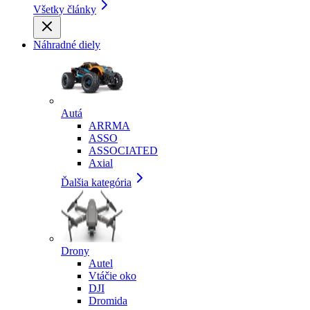
Všetky články
Náhradné diely
Autá
ARRMA
ASSO
ASSOCIATED
Axial
Ďalšia kategória
Drony
Autel
Vtáčie oko
DJI
Dromida