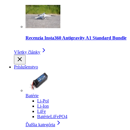
Recenzia Insta360 Antigravity A1 Standard Bundle
Všetky články
Príslušenstvo
Batérie
Li-Pol
Li-Ion
LiFe
BatérieLiFePO4
Ďalšia kategória