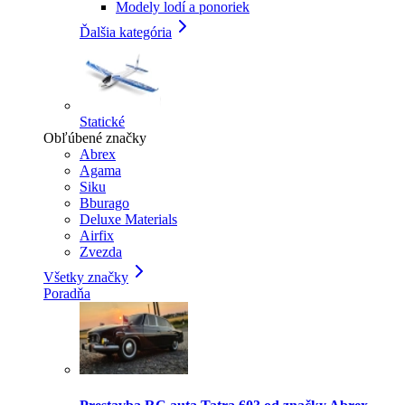
Modely lodí a ponoriek
Ďalšia kategória
Statické
Obľúbené značky
Abrex
Agama
Siku
Bburago
Deluxe Materials
Airfix
Zvezda
Všetky značky
Poradňa