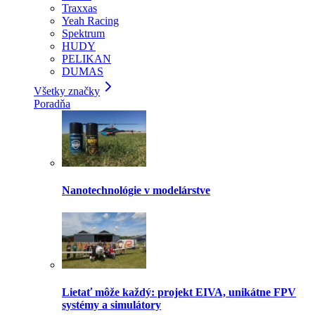
Traxxas
Yeah Racing
Spektrum
HUDY
PELIKAN
DUMAS
Všetky značky
Poradňa
Nanotechnológie v modelárstve
Lietať môže každý: projekt EIVA, unikátne FPV
systémy a simulátory