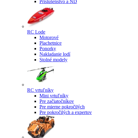
Príslušenstvo a ND
RC Lode
Motorové
Plachetnice
Ponorky
Nakladanie lodí
Stolné modely
RC vrtuľníky
Mini vrtuľníky
Pre začiatočníkov
Pre mierne pokročilých
Pre pokročilých a expertov