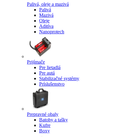
Palivá, oleje a mazivá
Palivá
Mazivá
Oleje
Aditíva
Nanoprotech
Prijímače
Pre lietadlá
Pre autá
Stabilizačné systémy
Príslušenstvo
Prepravné obaly
Batohy a tašky
Kufre
Boxy