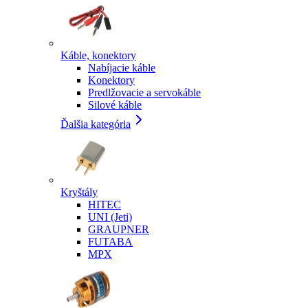
Káble, konektory
Nabíjacie káble
Konektory
Predlžovacie a servokáble
Silové káble
Ďalšia kategória
Kryštály
HITEC
UNI (Jeti)
GRAUPNER
FUTABA
MPX