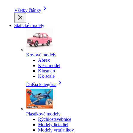
Všetky články
Statické modely
Kovové modely
Abrex
Kess-model
Kinsmart
Kk-scale
Ďalšia kategória
Plastikové modely
Rýchlostavebnice
Modely lietadiel
Modely vrtuľníkov