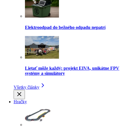
Elektroodpad do bežného odpadu nepatrí
Lietať môže každý: projekt EIVA, unikátne FPV
systémy a simulátory
Všetky články
Hračky