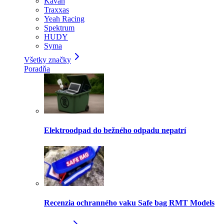
Kavan
Traxxas
Yeah Racing
Spektrum
HUDY
Syma
Všetky značky
Poradňa
Elektroodpad do bežného odpadu nepatrí
Recenzia ochranného vaku Safe bag RMT Models