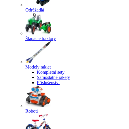
Odrážadlá
Šlapacie traktory
Modely rakiet
Kompletní sety
Samostatné rakety
Příslušenství
Roboti