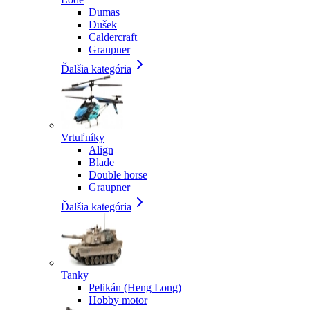
Dumas
Dušek
Caldercraft
Graupner
Ďalšia kategória
Vrtuľníky
Align
Blade
Double horse
Graupner
Ďalšia kategória
Tanky
Pelikán (Heng Long)
Hobby motor