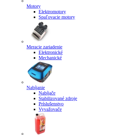
Motory
Elektromotory
Spaľovacie motory
Meracie zariadenie
Elektronické
Mechanické
Nabíjanie
Nabíjače
Stabilizované zdroje
Príslušenstvo
Vyvažovače