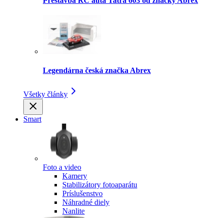
Prestavba RC auta Tatra 603 od značky Abrex
Legendárna česká značka Abrex
Všetky články
Smart
Foto a video
Kamery
Stabilizátory fotoaparátu
Príslušenstvo
Náhradné diely
Nanlite