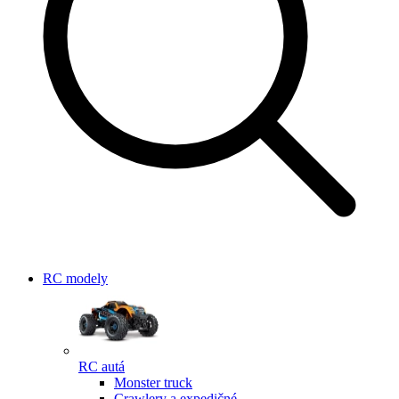
RC modely
RC autá
Monster truck
Crawlery a expedičné