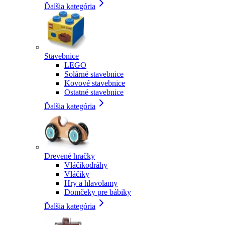
Ďalšia kategória
Stavebnice
LEGO
Solárné stavebnice
Kovové stavebnice
Ostatné stavebnice
Ďalšia kategória
Drevené hračky
Vláčikodráhy
Vláčiky
Hry a hlavolamy
Domčeky pre bábiky
Ďalšia kategória