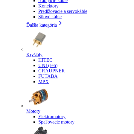
Nabíjacie káble
Konektory
Predlžovacie a servokáble
Silové káble
Ďalšia kategória
Kryštály
HITEC
UNI (Jeti)
GRAUPNER
FUTABA
MPX
Motory
Elektromotory
Spaľovacie motory