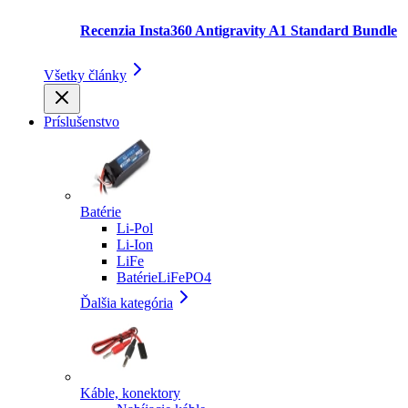
Recenzia Insta360 Antigravity A1 Standard Bundle
Všetky články
Príslušenstvo
Batérie
Li-Pol
Li-Ion
LiFe
BatérieLiFePO4
Ďalšia kategória
Káble, konektory