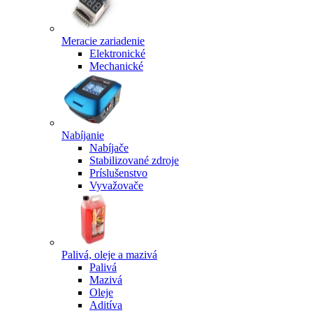
Meracie zariadenie
Elektronické
Mechanické
Nabíjanie
Nabíjače
Stabilizované zdroje
Príslušenstvo
Vyvažovače
Palivá, oleje a mazivá
Palivá
Mazivá
Oleje
Aditíva