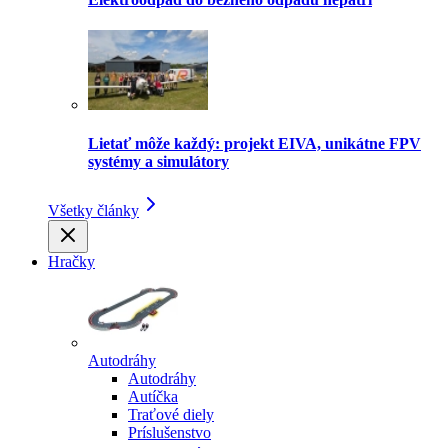
Lietať môže každý: projekt EIVA, unikátne FPV
systémy a simulátory
Všetky články
Hračky
Autodráhy
Autodráhy
Autíčka
Traťové diely
Príslušenstvo