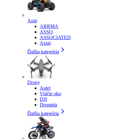
Autá
ARRMA
ASSO
ASSOCIATED
Axial
Ďalšia kategória
Drony
Autel
Vtáčie oko
DJI
Dromida
Ďalšia kategória