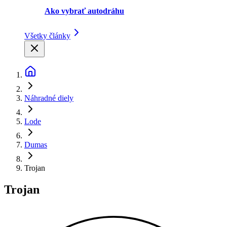
Ako vybrať autodráhu
Všetky články
Náhradné diely
Lode
Dumas
Trojan
Trojan