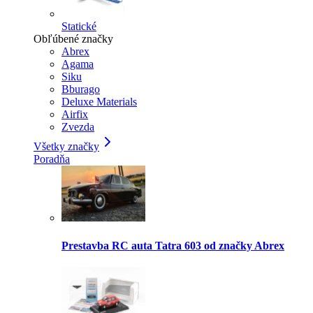
Statické
Obľúbené značky
Abrex
Agama
Siku
Bburago
Deluxe Materials
Airfix
Zvezda
Všetky značky
Poradňa
Prestavba RC auta Tatra 603 od značky Abrex