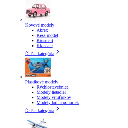
Kovové modely
Abrex
Kess-model
Kinsmart
Kk-scale
Ďalšia kategória
Plastikové modely
Rýchlostavebnice
Modely lietadiel
Modely vrtuľníkov
Modely lodí a ponoriek
Ďalšia kategória