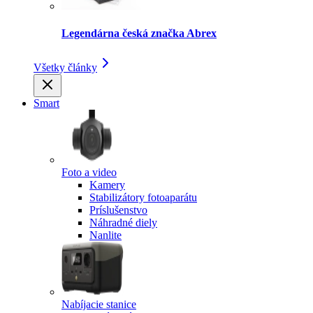
Legendárna česká značka Abrex
Všetky články
Smart
Foto a video
Kamery
Stabilizátory fotoaparátu
Príslušenstvo
Náhradné diely
Nanlite
Nabíjacie stanice