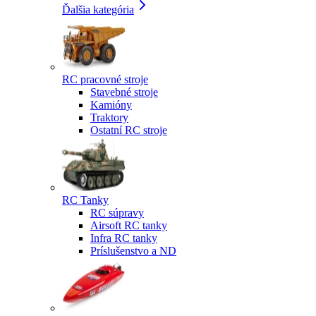
Ďalšia kategória
RC pracovné stroje
Stavebné stroje
Kamióny
Traktory
Ostatní RC stroje
RC Tanky
RC súpravy
Airsoft RC tanky
Infra RC tanky
Príslušenstvo a ND