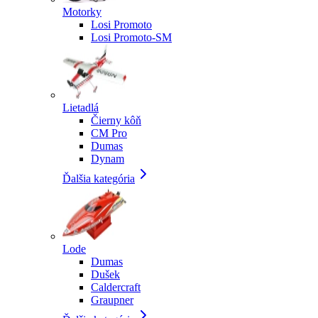
Motorky
Losi Promoto
Losi Promoto-SM
Lietadlá
Čierny kôň
CM Pro
Dumas
Dynam
Ďalšia kategória
Lode
Dumas
Dušek
Caldercraft
Graupner