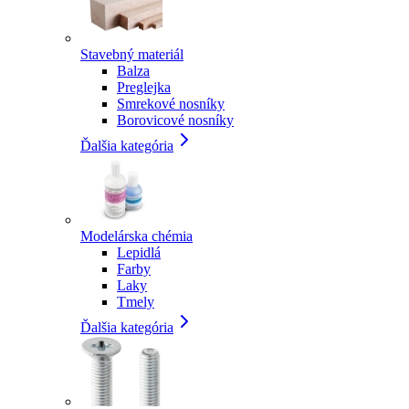
Stavebný materiál
Balza
Preglejka
Smrekové nosníky
Borovicové nosníky
Ďalšia kategória
Modelárska chémia
Lepidlá
Farby
Laky
Tmely
Ďalšia kategória