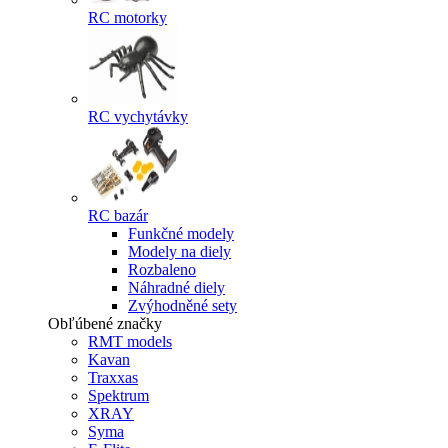
RC motorky
RC vychytávky
RC bazár
Funkčné modely
Modely na diely
Rozbaleno
Náhradné diely
Zvýhodněné sety
Obľúbené značky
RMT models
Kavan
Traxxas
Spektrum
XRAY
Syma