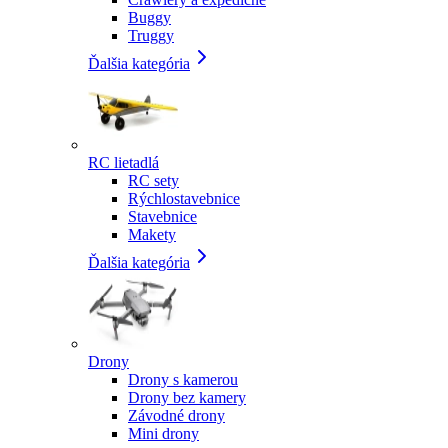
Buggy
Truggy
Ďalšia kategória
RC lietadlá
RC sety
Rýchlostavebnice
Stavebnice
Makety
Ďalšia kategória
Drony
Drony s kamerou
Drony bez kamery
Závodné drony
Mini drony