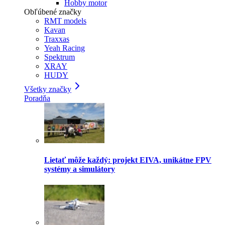
Hobby motor
Obľúbené značky
RMT models
Kavan
Traxxas
Yeah Racing
Spektrum
XRAY
HUDY
Všetky značky
Poradňa
Lietať môže každý: projekt EIVA, unikátne FPV
systémy a simulátory