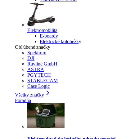
Elektromobilita
E-boardy
Elektrické kolobežky
Obľúbené značky
Spektrum
DJI
Rayline GmbH
ASTRA
PGYTECH
STABLECAM
Case Logic
Všetky značky
Poradňa
Elektroodpad do bežného odpadu nepatrí