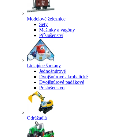
Modelové železnice
Sety
Mašinky a vagóny
Příslušenství
Lietajúce šarkany
Jednošnúrové
Dvojšnúrové akrobatické
Dvojšnúrové padákové
Príslušenstvo
Odrážadlá