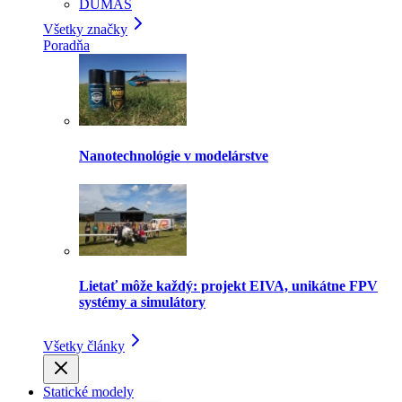
DUMAS
Všetky značky
Poradňa
Nanotechnológie v modelárstve
Lietať môže každý: projekt EIVA, unikátne FPV
systémy a simulátory
Všetky články
Statické modely