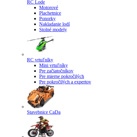
RC Lode
Motorové
Plachetnice
Ponorky
Nakladanie lodí
Stolné modely
RC vrtuľníky
Mini vrtuľníky
Pre začiatočníkov
Pre mierne pokročilých
Pre pokročilých a expertov
Stavebnice CaDa