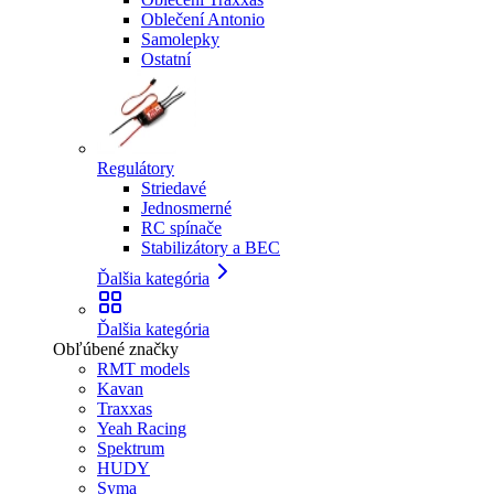
Oblečení Antonio
Samolepky
Ostatní
Regulátory
Striedavé
Jednosmerné
RC spínače
Stabilizátory a BEC
Ďalšia kategória
Ďalšia kategória
Obľúbené značky
RMT models
Kavan
Traxxas
Yeah Racing
Spektrum
HUDY
Syma