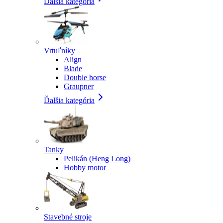
Ďalšia kategória
Vrtuľníky
Align
Blade
Double horse
Graupner
Ďalšia kategória
Tanky
Pelikán (Heng Long)
Hobby motor
Stavebné stroje