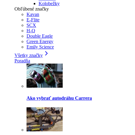
Kolobežky
Obľúbené značky
Kavan
E-Flite
SCX
H-Q
Double Eagle
Green Energy
Emily Science
Všetky značky
Poradňa
Ako vybrať autodráhu Carrera