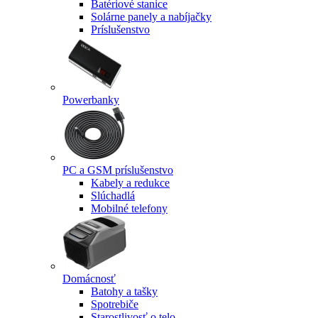
Batériové stanice
Solárne panely a nabíjačky
Príslušenstvo
Powerbanky
PC a GSM príslušenstvo
Kabely a redukce
Slúchadlá
Mobilné telefony
Domácnosť
Batohy a tašky
Spotrebiče
Starostlivosť o telo