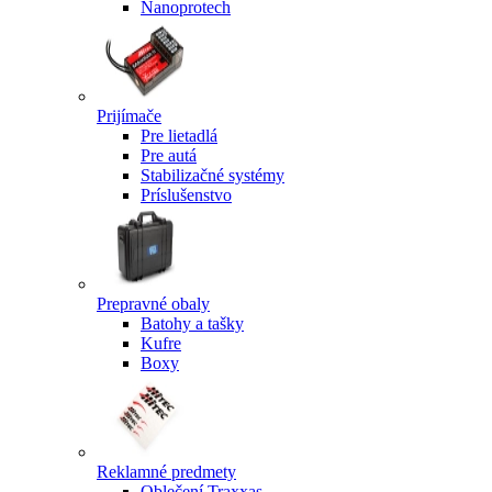
Nanoprotech
Prijímače
Pre lietadlá
Pre autá
Stabilizačné systémy
Príslušenstvo
Prepravné obaly
Batohy a tašky
Kufre
Boxy
Reklamné predmety
Oblečení Traxxas