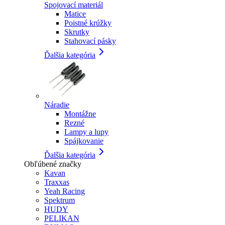
Spojovací materiál
Matice
Poistné krúžky
Skrutky
Stahovací pásky
Ďalšia kategória
Náradie
Montážne
Rezné
Lampy a lupy
Spájkovanie
Ďalšia kategória
Obľúbené značky
Kavan
Traxxas
Yeah Racing
Spektrum
HUDY
PELIKAN